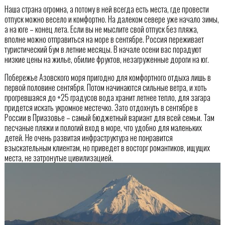
Наша страна огромна, а потому в ней всегда есть места, где провести
отпуск можно весело и комфортно. На далеком севере уже начало зимы,
а на юге – конец лета. Если вы не мыслите свой отпуск без пляжа,
вполне можно отправиться на море в сентябре. Россия переживает
туристический бум в летние месяцы. В начале осени вас порадуют
низкие цены на жилье, обилие фруктов, незагруженные дороги на юг.
Побережье Азовского моря пригодно для комфортного отдыха лишь в
первой половине сентября. Потом начинаются сильные ветра, и хоть
прогревшаяся до +25 градусов вода хранит летнее тепло, для загара
придется искать укромное местечко. Зато отдохнуть в сентябре в
России в Приазовье – самый бюджетный вариант для всей семьи. Там
песчаные пляжи и пологий вход в море, что удобно для маленьких
детей. Не очень развитая инфраструктура не понравится
взыскательным клиентам, но приведет в восторг романтиков, ищущих
места, не затронутые цивилизацией.