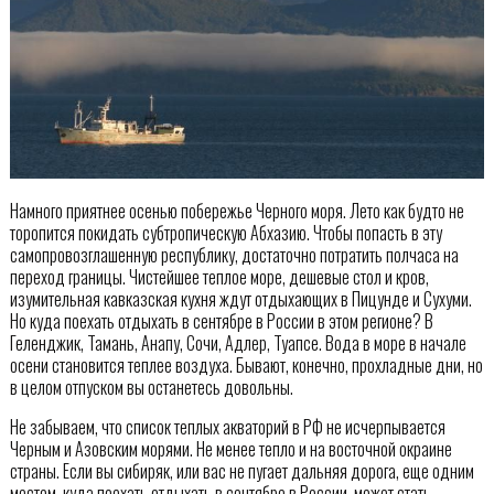
Намного приятнее осенью побережье Черного моря. Лето как будто не
торопится покидать субтропическую Абхазию. Чтобы попасть в эту
самопровозглашенную республику, достаточно потратить полчаса на
переход границы. Чистейшее теплое море, дешевые стол и кров,
изумительная кавказская кухня ждут отдыхающих в Пицунде и Сухуми.
Но куда поехать отдыхать в сентябре в России в этом регионе? В
Геленджик, Тамань, Анапу, Сочи, Адлер, Туапсе. Вода в море в начале
осени становится теплее воздуха. Бывают, конечно, прохладные дни, но
в целом отпуском вы останетесь довольны.
Не забываем, что список теплых акваторий в РФ не исчерпывается
Черным и Азовским морями. Не менее тепло и на восточной окраине
страны. Если вы сибиряк, или вас не пугает дальняя дорога, еще одним
местом, куда поехать отдыхать в сентябре в России, может стать