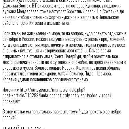
Дальний Восток. В Приморском крае, на острове Кунашир, у подножия
вулкана Менделеева, тоже наступает бархатный сезон. На Сахалине до
начала октября вполне комфортно купаться и загорать в Невельском
районе, от реки Китосии и дальше на юг.
Если же вы не зациклены на море, то на вопрос, куда поехать отдыхать в
сентябре в России, можете получить массу самых разных предложений.
Когда спадает летняя жара, почему-то исчезают толпы туристов из всех
значимых культурных и исторических мест страны. Самое время
отправляться в столицу или в Санкт-Петербург, чтобы осмотреть все
достопримечательности не в сутолоке и спокойно, не простаивая часы в
очередях в музеи. Золотое кольцо России, Калининградская область
порадуют любителей экскурсий. Алтай, Селигер, Пидан, Шамора,
Карелия удивят поклонников спортивного туризма.
Источник: http://autogear.ru/market/article.php?
post=/article/118299/kuda-poehat-otdyihat-v-sentyabre-v-rossii-
podskajem
В этой статье мы попытались раскрыть тему: "куда поехать в сентябре
россия".