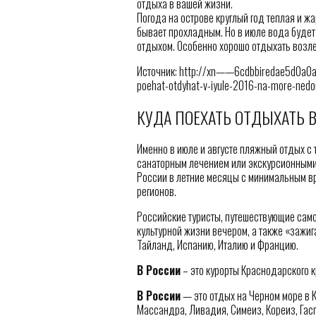
отдыха в вашей жизни.
Погода на острове круглый год теплая и жа
бывает прохладным. Но в июле вода будет 
отдыхом. Особенно хорошо отдыхать возле 
Источник: http://xn——6cdbbiredae5d0a0aj
poehat-otdyhat-v-iyule-2016-na-more-nedor
КУДА ПОЕХАТЬ ОТДЫХАТЬ В
Именно в июле и августе пляжный отдых с
санаторным лечением или экскурсионными 
России в летние месяцы с минимальным в
регионов.
Российские туристы, путешествующие само
культурной жизни вечером, а также «зажиг
Тайланд, Испанию, Италию и Францию.
В России
– это курорты Краснодарского к
В России
— это отдых на Черном море в К
Массандра, Ливадия, Симеиз, Кореиз, Гасп