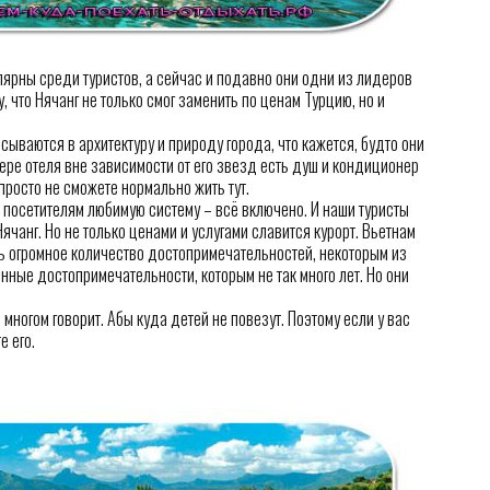
лярны среди туристов, а сейчас и подавно они одни из лидеров
 что Нячанг не только смог заменить по ценам Турцию, но и
сываются в архитектуру и природу города, что кажется, будто они
мере отеля вне зависимости от его звезд есть душ и кондиционер
просто не сможете нормально жить тут.
 посетителям любимую систему – всё включено. И наши туристы
ячанг. Но не только ценами и услугами славится курорт. Вьетнам
сь огромное количество достопримечательностей, некоторым из
енные достопримечательности, которым не так много лет. Но они
 многом говорит. Абы куда детей не повезут. Поэтому если у вас
е его.