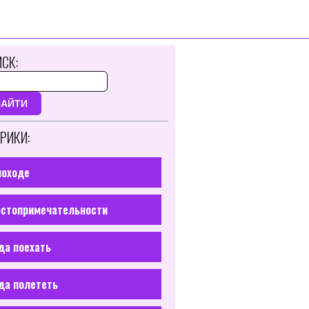
СК:
НАЙТИ
РИКИ:
походе
стопримечательности
да поехать
да полететь