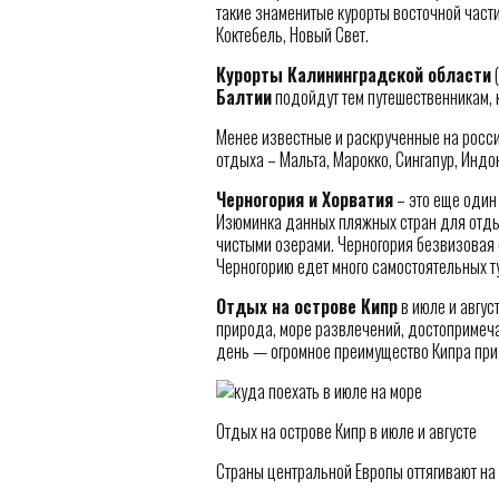
такие знаменитые курорты восточной части
Коктебель, Новый Свет.
Курорты Калининградской области
(
Балтии
подойдут тем путешественникам, 
Менее известные и раскрученные на росс
отдыха – Мальта, Марокко, Сингапур, Индо
Черногория и Хорватия
– это еще один 
Изюминка данных пляжных стран для отды
чистыми озерами. Черногория безвизовая 
Черногорию едет много самостоятельных т
Отдых на острове Кипр
в июле и авгус
природа, море развлечений, достопримеча
день — огромное преимущество Кипра при
Отдых на острове Кипр в июле и августе
Страны центральной Европы оттягивают на с