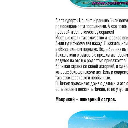
А вот курорты Нячанга и раньше были попу
по посещаемости россиянами. А все потому,
превзойти её по качеству сервиса!
Местные отели так аккуратно и красиво впи
были тут и тысячу лет назад. В каждом но
в обязательном порядке. Ведь без них вы 
Также отели с радостью предлагают своим
ведутся на это и с радостью приезжают в Н
большая страна со своей историей, и зде
которых больше тысячи лет. Есть и соврем
такие же красивые и необычные.
В Нячанг приезжают даже с детьми, а это о
есть вариант посетить Нячанг, то не упустит
Маврикий – шикарный остров.