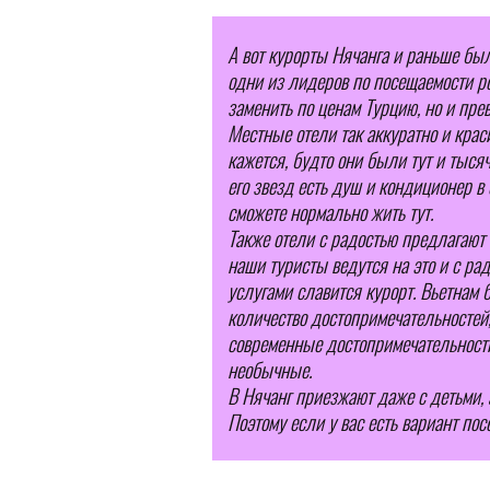
А вот курорты Нячанга и раньше был
одни из лидеров по посещаемости рос
заменить по ценам Турцию, но и прев
Местные отели так аккуратно и крас
кажется, будто они были тут и тысяч
его звезд есть душ и кондиционер в
сможете нормально жить тут.
Также отели с радостью предлагают
наши туристы ведутся на это и с ра
услугами славится курорт. Вьетнам б
количество достопримечательностей,
современные достопримечательности,
необычные.
В Нячанг приезжают даже с детьми, а
Поэтому если у вас есть вариант посе