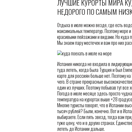
ЛУЧШИЕ КУРОРТЫ МИРА КУ
НЕДОРОГО ПО САМЫМ НИЗ
Отдыха в июле можно везде, где есть водо
максимальных температур. Поэтому море и 
красивыми пейзажами и видами. Но куда п
Мы знаем пару местечек и вам про них рас
Испания никогда не входила в лидирующие
туда лететь, когда была Турция и был Егип
карте для россиян больше нет. Поэтому на
чего. В стране прекрасные высококачестве
один из лучших. Поэтому побывав тут все х
Погода в июле месяце здесь просто чудна
температура на курортах выше +28 градусо
Многие туристы говорят, что в Испании выс
тысяч рублей? Были, конечно. Вот и в Испан
выбираете. Если пять звезд, тогда вам пр
туже цену, что и в других странах. Единств
лететь до Испании дальше.