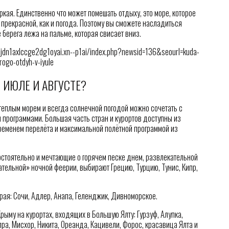
ркая. Единственно что может помешать отдыху, это море, которое
прекрасной, как и погода. Поэтому вы сможете насладиться
берега лежа на пальме, которая свисает вниз.
dn1axlccge2dg1oyai.xn--p1ai/index.php?newsid=136&seourl=kuda-
ogo-otdyh-v-iyule
 ИЮЛЕ И АВГУСТЕ?
 теплым морем и всегда солнечной погодой можно сочетать с
программами. Большая часть стран и курортов доступны из
ременем перелёта и максимальной полётной программой из
стоятельно и мечтающие о горячем песке днем, развлекательной
ательной» ночной феерии, выбирают Грецию, Турцию, Тунис, Кипр,
рая: Сочи, Адлер, Анапа, Геленджик, Дивноморское.
рыму на курортах, входящих в Большую Ялту: Гурзуф, Алупка,
ра, Мисхор, Никита, Ореанда, Кацивели, Форос, красавица Ялта и