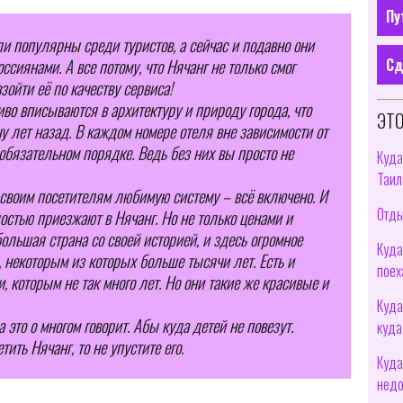
Пу
и популярны среди туристов, а сейчас и подавно они
Сд
сиянами. А все потому, что Нячанг не только смог
зойти её по качеству сервиса!
иво вписываются в архитектуру и природу города, что
ЭТО
у лет назад. В каждом номере отеля вне зависимости от
 обязательном порядке. Ведь без них вы просто не
Куда
Таил
 своим посетителям любимую систему – всё включено. И
Отды
достью приезжают в Нячанг. Но не только ценами и
ольшая страна со своей историей, и здесь огромное
Куда
 некоторым из которых больше тысячи лет. Есть и
поех
 которым не так много лет. Но они такие же красивые и
Куда
 это о многом говорит. Абы куда детей не повезут.
куда
тить Нячанг, то не упустите его.
Куда
недо