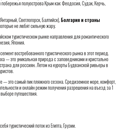
 побережья полуострова Крым как: Феодосия, Судак, Керчь,
Янтарный, Светлогорск, Балтийск),
Болгария и страны
которые не любят сильную жару.
ийском туристическом рынке направления для романтического
незия, Япония.
сегмент востребованного туристического рынка в этот период.
ха — это уникальная природа с заповедниками и кристально
страна для россиян. Летом на курорты Будванской ривьеры в
уристов.
те — это самый пик пляжного сезона. Средиземное море, комфорт,
тельности и онлайн режим получения разрешения на въезд за 1
 выборе путешествия.
ебя туристический поток из Египта, Грузии.