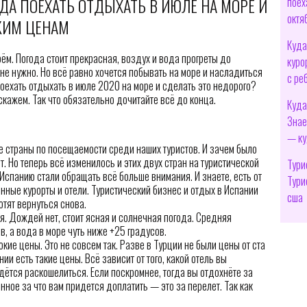
ДА ПОЕХАТЬ ОТДЫХАТЬ В ИЮЛЕ НА МОРЕ И
поех
октя
КИМ ЦЕНАМ
Куда
ём. Погода стоит прекрасная, воздух и вода прогреты до
куро
не нужно. Но всё равно хочется побывать на море и насладиться
с ре
оехать отдыхать в июле 2020 на море и сделать это недорого?
скажем. Так что обязательно дочитайте всё до конца.
Куда
Знае
— ку
 страны по посещаемости среди наших туристов. И зачем было
ет. Но теперь всё изменилось и этих двух стран на туристической
Тури
 Испанию стали обращать всё больше внимания. И знаете, есть от
Тури
нные курорты и отели. Туристический бизнес и отдых в Испании
сша
отят вернуться снова.
я. Дождей нет, стоит ясная и солнечная погода. Средняя
в, а вода в море чуть ниже +25 градусов.
окие цены. Это не совсем так. Разве в Турции не были цены от ста
ии есть такие цены. Всё зависит от того, какой отель вы
идётся раскошелиться. Если поскромнее, тогда вы отдохнёте за
енное за что вам придется доплатить — это за перелет. Так как