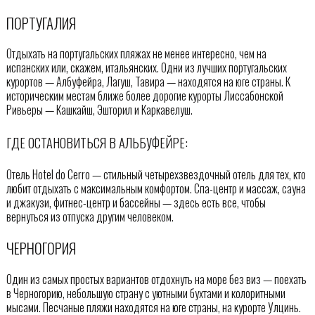
ПОРТУГАЛИЯ
Отдыхать на португальских пляжах не менее интересно, чем на
испанских или, скажем, итальянcких. Одни из лучших португальских
курортов — Албуфейра, Лагуш, Тавира — находятся на юге страны. К
историческим местам ближе более дорогие курорты Лиссабонской
Ривьеры — Кашкайш, Эшторил и Каркавелуш.
ГДЕ ОСТАНОВИТЬСЯ В АЛЬБУФЕЙРЕ:
Отель Hotel do Cerro — стильный четырехзвездочный отель для тех, кто
любит отдыхать с максимальным комфортом. Спа-центр и массаж, сауна
и джакузи, фитнес-центр и бассейны — здесь есть все, чтобы
вернуться из отпуска другим человеком.
ЧЕРНОГОРИЯ
Один из самых простых вариантов отдохнуть на море без виз — поехать
в Черногорию, небольшую страну с уютными бухтами и колоритными
мысами. Песчаные пляжи находятся на юге страны, на курорте Улцинь.