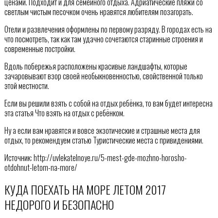
ценами. Подходит и для семейного отдыха. Адриатические пляжи со
светлым чистым песочком очень нравятся любителям позагорать.
Отели и развлечения оформлены по первому разряду. В городах есть на
что посмотреть, так как там удачно сочетаются старинные строения и
современные постройки.
Вдоль побережья расположены красивые ландшафты, которые
зачаровывают взор своей необыкновенностью, свойственной только
этой местности.
Если вы решили взять с собой на отдых ребёнка, то вам будет интересна
эта статья Что взять на отдых с ребёнком.
Ну а если вам нравятся и вовсе экзотические и страшные места для
отдых, то рекомендуем статью Туристические места с привидениями.
Источник: http://uvlekatelnoye.ru/5-mest-gde-mozhno-horosho-
otdohnut-letom-na-more/
КУДА ПОЕХАТЬ НА МОРЕ ЛЕТОМ 2017
НЕДОРОГО И БЕЗОПАСНО