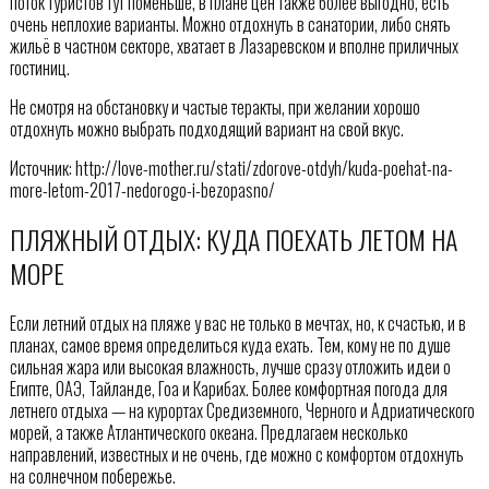
поток туристов тут поменьше, в плане цен также более выгодно, есть
очень неплохие варианты. Можно отдохнуть в санатории, либо снять
жильё в частном секторе, хватает в Лазаревском и вполне приличных
гостиниц.
Не смотря на обстановку и частые теракты, при желании хорошо
отдохнуть можно выбрать подходящий вариант на свой вкус.
Источник: http://love-mother.ru/stati/zdorove-otdyh/kuda-poehat-na-
more-letom-2017-nedorogo-i-bezopasno/
ПЛЯЖНЫЙ ОТДЫХ: КУДА ПОЕХАТЬ ЛЕТОМ НА
МОРЕ
Если летний отдых на пляже у вас не только в мечтах, но, к счастью, и в
планах, самое время определиться куда ехать. Тем, кому не по душе
сильная жара или высокая влажность, лучше сразу отложить идеи о
Египте, ОАЭ, Тайланде, Гоа и Карибах. Более комфортная погода для
летнего отдыха — на курортах Средиземного, Черного и Адриатического
морей, а также Атлантического океана. Предлагаем несколько
направлений, известных и не очень, где можно с комфортом отдохнуть
на солнечном побережье.