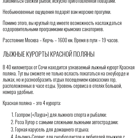
лакомиться свежей рыбой, искусно приготовленной поварами.
Необыкновенные ощущения подарят вам морские прогулки.
Помимо этого, вы круглый год имеете возможность наслаждаться
оздоровительными программами крымских санаториев.
Расстояние Москва – Керчь – 1600 км. Время в пути – 19 часов.
ЛЫЖНЫЕ КУРОРТЫ КРАСНОЙ ПОЛЯНЫ
В 40 километрах от Сочи находится узнаваемый лыжный курорт Красная
поляна. Тут вы сможете не только всласть покататься на сноуборде и
лыжах, но и разнообразить отдых посещением кавказских гор,
расположенных в часе езды. Уровень сервиса в отелях большой,
номера удобные.
Красная поляна – это 4 курорта:
Газпром («Лаура») для лыжного спорта и рыбалки;
Роза Хутор с самыми сложными лыжными автострадами;
Горная карусель для домашнего отдыха;
Альпика-Сервис для сноубордистов и любителей прыжков с