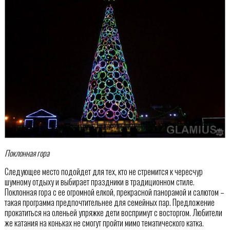
Поклонная гора
Следующее место подойдет для тех, кто не стремится к чересчур
шумному отдыху и выбирает праздники в традиционном стиле.
Поклонная гора с ее огромной елкой, прекрасной панорамой и салютом –
такая программа предпочтительнее для семейных пар. Предложение
прокатиться на оленьей упряжке дети воспримут с восторгом. Любители
же катания на коньках не смогут пройти мимо тематического катка.