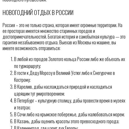
НОВОГОДНИЙ ОТДЫХ В РОССИИ
Россия – это не только страна, которая имеет огромные территории. На
ее просторах имеется множество старинных городов и
достопримечательностей. Богатая история и самобытная культура — это
гарантия незабываемого отдыха. Выехав из Москвы на машине, вы
имеете возможность отправиться:
В любой из городов Золотого кольца России либо же объехать их
по турмаршруту;
В гости к Деду Морозу в Великий Устюг либо к Снегурочке в
Кострому;
В Карелию, дабы наслаждаться природой и насладиться
царящим тут умиротворением;
В Петербург – культурную столицу, дабы провести время в музеях
и театрах;
В Сочи либо на крымское побережье, дабы налюбоваться морем;
В Казань, дабы оценить красоты этого превосходного города;
В Калининград, где царит дух Европы;