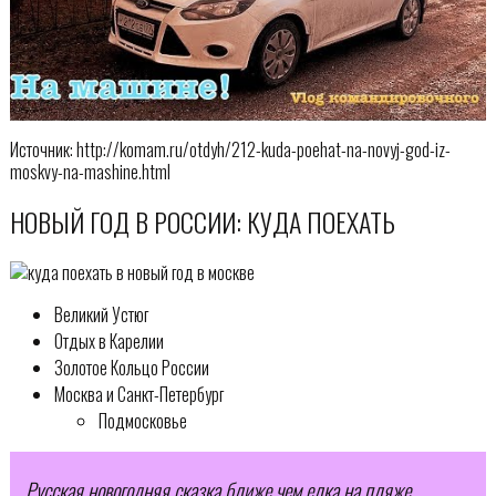
Источник: http://komam.ru/otdyh/212-kuda-poehat-na-novyj-god-iz-
moskvy-na-mashine.html
НОВЫЙ ГОД В РОССИИ: КУДА ПОЕХАТЬ
Великий Устюг
Отдых в Карелии
Золотое Кольцо России
Москва и Санкт-Петербург
Подмосковье
Русская новогодняя сказка ближе чем елка на пляже.