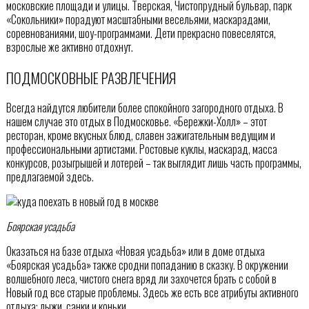
московские площади и улицы. Тверская, Чистопрудный бульвар, парк
«Сокольники» порадуют масштабными весельями, маскарадами,
соревнованиями, шоу-программами. Дети прекрасно повеселятся,
взрослые же активно отдохнут.
ПОДМОСКОВНЫЕ РАЗВЛЕЧЕНИЯ
Всегда найдутся любители более спокойного загородного отдыха. В
нашем случае это отдых в Подмосковье. «Бережки-Холл» – этот
ресторан, кроме вкусных блюд, славен зажигательным ведущим и
профессиональными артистами. Ростовые куклы, маскарад, масса
конкурсов, розыгрышей и лотерей – так выглядит лишь часть программы,
предлагаемой здесь.
Боярская усадьба
Оказаться на базе отдыха «Новая усадьба» или в доме отдыха
«Боярская усадьба» также сродни попаданию в сказку. В окружении
волшебного леса, чистого снега вряд ли захочется брать с собой в
Новый год все старые проблемы. Здесь же есть все атрибуты активного
отдыха: лыжи, санки и коньки.