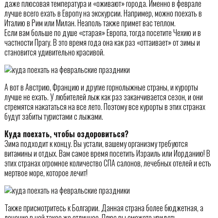
даже плюсовая температура и «оживают» города. Именно в феврале
лучше всего ехать в Европу на экскурсии. Например, можно поехать в
Италию в Рим или Милан. Неаполь также примет вас теплом.
Если вам больше по душе «старая» Европа, тогда посетите Чехию и в
частности Прагу. В это время года она как раз «оттаивает» от зимы и
становится удивительно красивой.
А вот в Австрию, Францию и другие горнолыжные страны, и курорты
лучше не ехать. У любителей лыж как раз заканчивается сезон, и они
стремятся накататься на все лето. Поэтому все курорты в этих странах
будут забиты туристами с лыжами.
Куда поехать, чтобы оздоровиться?
Зима подходит к концу. Вы устали, вашему организму требуются
витамины и отдых. Вам самое время посетить Израиль или Иорданию! В
этих странах огромное количество СПА салонов, лечебных отелей и есть
мертвое море, которое лечит!
Также присмотритесь к Болгарии. Данная страна более бюджетная, а
лечение в ней такое же отличное. Плюс вы сможете увидеть