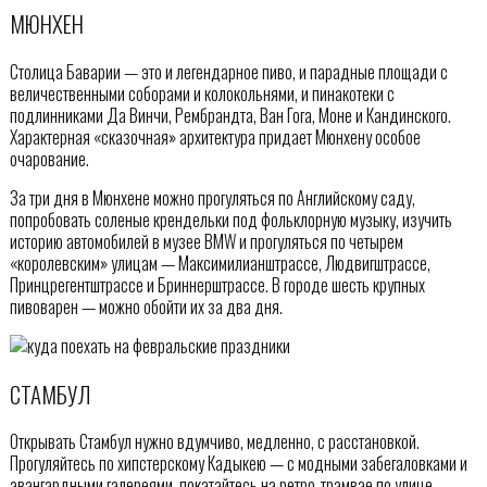
МЮНХЕН
Столица Баварии — это и легендарное пиво, и парадные площади с
величественными соборами и колокольнями, и пинакотеки с
подлинниками Да Винчи, Рембрандта, Ван Гога, Моне и Кандинского.
Характерная «сказочная» архитектура придает Мюнхену особое
очарование.
За три дня в Мюнхене можно прогуляться по Английскому саду,
попробовать соленые крендельки под фольклорную музыку, изучить
историю автомобилей в музее BMW и прогуляться по четырем
«королевским» улицам — Максимилианштрассе, Людвигштрассе,
Принцрегентштрассе и Бриннерштрассе. В городе шесть крупных
пивоварен — можно обойти их за два дня.
СТАМБУЛ
Открывать Стамбул нужно вдумчиво, медленно, с расстановкой.
Прогуляйтесь по хипстерскому Кадыкею — с модными забегаловками и
авангардными галереями, покатайтесь на ретро‑трамвае по улице