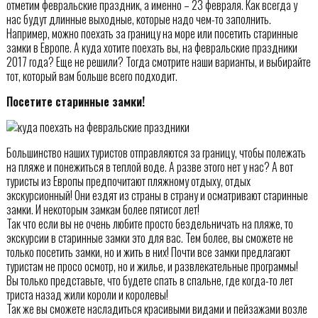
отметим февральские праздник, а именно – 23 февраля. Как всегда у
нас будут длинные выходные, которые надо чем-то заполнить.
Например, можно поехать за границу на море или посетить старинные
замки в Европе. А куда хотите поехать вы, на февральские праздники
2017 года? Еще не решили? Тогда смотрите наши варианты, и выбирайте
тот, который вам больше всего подходит.
Посетите старинные замки!
Большинство наших туристов отправляются за границу, чтобы полежать
на пляже и понежиться в теплой воде. А разве этого нет у нас? А вот
туристы из Европы предпочитают пляжному отдыху, отдых
экскурсионный! Они ездят из страны в страну и осматривают старинные
замки. И некоторым замкам более пятисот лет!
Так что если вы не очень любите просто бездельничать на пляже, то
экскурсии в старинные замки это для вас. Тем более, вы сможете не
только посетить замки, но и жить в них! Почти все замки предлагают
туристам не просо осмотр, но и жилье, и развлекательные программы!
Вы только представьте, что будете спать в спальне, где когда-то лет
триста назад жили короли и королевы!
Так же вы сможете насладиться красивыми видами и пейзажами возле