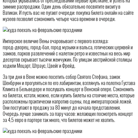
которых укрывались от преследований первые христиане, и успеть на
зимние распродажи. Один день обязательно посвятите визиту в
Ватикан. И пусть вас не пугают очереди: покупка билета онлайн на сайте
музеев позволит сэкономить четыре часа времени в очереди.
Имперское величие Вены очаровывает с первого взгляда:
город‑дворец, город‑бал, город музыки и вальса, готических церквей и
замков, парков развлечений с налетом ретро и известных на весь мир
десертов скрывает тысячи жемчужин. По улицам австрийской столицы
ходили Моцарт, Штраус, Цвейг и Фрейд.
За три дня в Вене можно посетить собор Святого Стефана, замок
Шенбрунн и прогуляться по его лабиринтам, взглянуть на полотна Густава
Климта в Бельведере и послушать концерт в Венской опере. Сэкономить
на билетах, кстати, можно, если купить билеты на стоячие места, которые
расположены практически напротив сцены, под императорской ложей.
Они поступают в продажу за 80 минут до начала представления.
Очередь лучше занимать за пару часов: желающих посмотреть концерт
за 4,5 евро в партере так много, что билетов может не хватить.