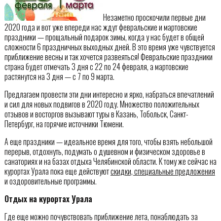
Незаметно проскочили первые дни
2020 года и вот уже впереди нас ждут февральские и мартовские
праздники — прощальный подарок зимы, когда у нас будет в общей
сложности 6 праздничных выходных дней. В это время уже чувствуется
приближение весны и так хочется развеяться! Февральские праздники
страна будет отмечать 3 дня с 22 по 24 февраля, а мартовские
растянутся на 3 дня — с 7 по 9 марта.
Предлагаем провести эти дни интересно и ярко, набраться впечатлений
и сил для новых подвигов в 2020 году. Множество положительных
отзывов и восторгов вызывают туры в Казань, Тобольск, Санкт-
Петербург, на горячие источники Тюмени.
А еще праздники — идеальное время для того, чтобы взять небольшой
перерыв, отдохнуть, подумать о душевном и физическом здоровье в
санаториях и на базах отдыха Челябинской области. К тому же сейчас на
курортах Урала пока еще действуют
скидки, специальные предложения
и оздоровительные программы.
Отдых на курортах Урала
Где еще можно почувствовать приближение лета, понаблюдать за