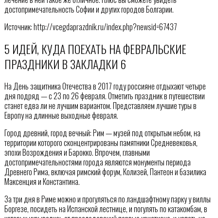
достопримечательность Софии и других городов Болгарии.
Источник: http://vcegdaprazdnik.ru/index.php?newsid=67437
5 ИДЕЙ, КУДА ПОЕХАТЬ НА ФЕВРАЛЬСКИЕ
ПРАЗДНИКИ В ЗАКЛАДКИ 6
На День защитника Отечества в 2017 году россияне отдыхают четыре
дня подряд — с 23 по 26 февраля. Отметить праздник в путешествии
станет едва ли не лучшим вариантом. Представляем лучшие туры в
Европу на длинные выходные февраля.
Город древний, город вечный: Рим — музей под открытым небом, на
территории которого сконцентрированы памятники Средневековья,
эпохи Возрождения и Барокко. Впрочем, главными
достопримечательностями города являются монументы периода
Древнего Рима, включая римский форум, Колизей, Пантеон и базилика
Максенция и Константина.
За три дня в Риме можно и прогуляться по ландшафтному парку у виллы
Боргезе, посидеть на Испанской лестнице, и погулять по катакомбам, в