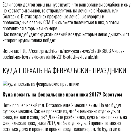
Если после долгой зимы вы чувствуете, что ваш организм ослаблен и ему
не хватает витаминов, то отправляйтесь на лечение в Израиль или
Болгарию. В этих странах прекрасные лечебные курорты и
превосходные салоны СПА. Вы сможете полечиться в них, а потом
прогуляться в горы или на море.
Вас повсюду будет окружать свежий воздух, которым легко дышать и от
которого кругом голова пойдет.
Источник: http://centrprazdnika.ru/new-years-eve/statii/36037-kuda-
poehat-na-fevralskie-prazdniki-2016-otdyh-v-fevrale.html
КУДА ПОЕХАТЬ НА ФЕВРАЛЬСКИЕ ПРАЗДНИКИ
Куда поехать на февральские праздники 2017? Советуем
Вот и прошел новый год. Осталось еще 2 месяца зимы. Но это будут
суровые месяцы. Как же провести их, чтобы немножко отдохнуть от
снега, метели и холодов? Давайте разберемся, куда можно поехать на
февральские праздники 2017, чтобы отдохнуть. В принципе, можно
остаться дома и провести время перед телевизором. Но будет ли от