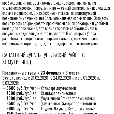
пробуждением природы и по-настоящему отдохнуть, как не на
уральских курортах. Февраль и март — самый оптимальный период для
отдыха в санатории. В межсезонье нет жары, препятствующей
полноценному лечению, нет большого наплыва отдыхающих. Зато есть
возможность забронировать практически любой санаторий и удобный
номер для проживания, в то время как летом свободных мест в
популярных здравницах часто не хватает. В санаториях Урала
разработаны специальные программы для тех, кто хочет весной
избавиться от стресса, поддержать здоровье на высоком уровне.
САНАТОРИЙ «УРАЛ» (УВЕЛЬСКИЙ РАЙОН, С.
ХОМУТИНИНО)
Праздничные туры к 23 февраля и 8 марта:
3 суток в период с 21.02.2020 по 24.02.2020 или с 6.03.2020 по
9.03.2020:
—
6600 руб.
/тур/чел — Стандарт двухместный
—
7500 руб.
/тур/чел — Стандарт одноместный
—
7000 руб.
/тур/чел — Улучшенный Стандарт двухместный
—
8500 руб.
/тур/чел — Улучшенный Стандарт одноместный
—
8800 руб.
/тур/чел — Студия, Джуниор Суит двухместный
—
12100 руб.
/тур/чел — Студия, Джуниор Суит одноместный