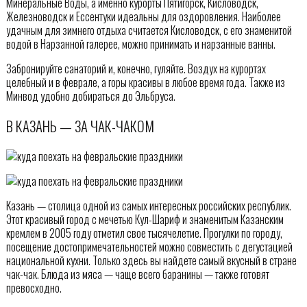
Минеральные Воды, а именно курорты Пятигорск, Кисловодск,
Железноводск и Ессентуки идеальны для оздоровления. Наиболее
удачным для зимнего отдыха считается Кисловодск, с его знаменитой
водой в Нарзанной галерее, можно принимать и нарзанные ванны.
Забронируйте санаторий и, конечно, гуляйте. Воздух на курортах
целебный и в феврале, а горы красивы в любое время года. Также из
Минвод удобно добираться до Эльбруса.
В КАЗАНЬ — ЗА ЧАК-ЧАКОМ
Казань — столица одной из самых интересных российских республик.
Этот красивый город с мечетью Кул-Шариф и знаменитым Казанским
кремлем в 2005 году отметил свое тысячелетие. Прогулки по городу,
посещение достопримечательностей можно совместить с дегустацией
национальной кухни. Только здесь вы найдете самый вкусный в стране
чак-чак. Блюда из мяса — чаще всего баранины — также готовят
превосходно.