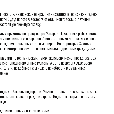
 посетить Ивановские озера. Они находятся в горах и снег здесь
исты будут просто в восторге от отличной трассы, а детишки
 настоящую снежную сказку.
тдых, придется по нраву озеро Матарак. Поклонники рыболовства
 и половить щук и карасей. А вот сторонники интеллектуального
осещения различных стел и менгиров. На территории Хакасии
орые интересно изучать и знакомиться с древними традициями.
лавами по горным рекам. Такая экскурсия может продолжаться
 даже неподготовленные туристы. А вот в пещеры лучше всего
и. Кстати, подобные туры можно приобрести в различных
ам же.
— отдых в Хакасии недорогой. Можно отправиться в жаркие южные
 открывать красоты родной страны. Ведь наша страна огромна и
кус.
оделитесь своими впечатлениями.