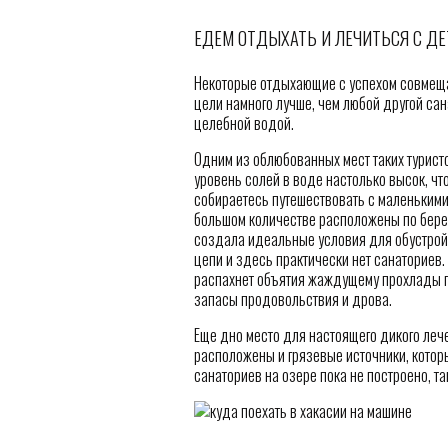
ЕДЕМ ОТДЫХАТЬ И ЛЕЧИТЬСЯ С Д
Некоторые отдыхающие с успехом совмещаю
цели намного лучше, чем любой другой са
целебной водой.
Одним из облюбованных мест таких туристо
уровень солей в воде настолько высок, ч
собираетесь путешествовать с маленькими 
большом количестве расположены по берег
создала идеальные условия для обустройс
цепи и здесь практически нет санаториев.
распахнет объятия жаждущему прохлады пут
запасы продовольствия и дрова.
Еще дно место для настоящего дикого леч
расположены и грязевые источники, котор
санаториев на озере пока не построено, т