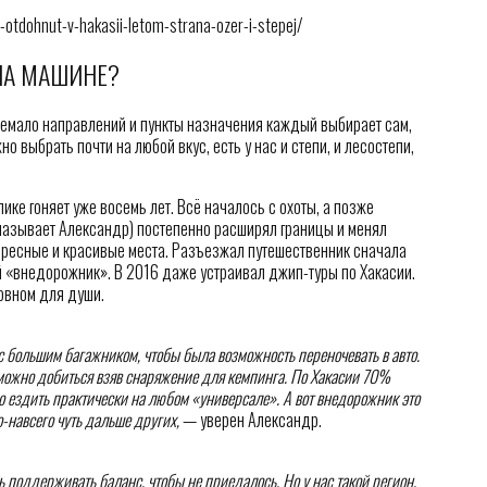
-otdohnut-v-hakasii-letom-strana-ozer-i-stepej/
НА МАШИНЕ?
 немало направлений и пункты назначения каждый выбирает сам,
о выбрать почти на любой вкус, есть у нас и степи, и лесостепи,
ке гоняет уже восемь лет. Всё началось с охоты, а позже
называет Александр) постепенно расширял границы и менял
тересные и красивые места. Разъезжал путешественник сначала
й «внедорожник». В 2016 даже устраивал джип-туры по Хакасии.
новном для души.
 большим багажником, чтобы была возможность переночевать в авто.
 можно добиться взяв снаряжение для кемпинга. По Хакасии 70%
но ездить практически на любом «универсале». А вот внедорожник это
о-навсего чуть дальше других,
— уверен Александр.
 поддерживать баланс, чтобы не приедалось. Но у нас такой регион,