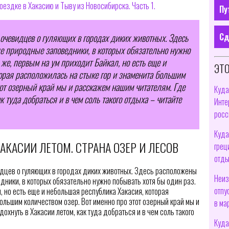
поездке в Хакасию и Тыву из Новосибирска. Часть 1.
Пу
Сд
 очевидцев о гуляющих в городах диких животных. Здесь
 природные заповедники, в которых обязательно нужно
 же, первым на ум приходит Байкал, но есть еще и
ЭТО
орая расположилась на стыке гор и знаменита большим
тот озерный край мы и расскажем нашим читателям. Где
Куда
к туда добраться и в чем соль такого отдыха – читайте
Инте
росс
Куда
АКАСИИ ЛЕТОМ. СТРАНА ОЗЕР И ЛЕСОВ
грец
отды
идцев о гуляющих в городах диких животных. Здесь расположены
Неиз
ики, в которых обязательно нужно побывать хотя бы один раз.
отпу
, но есть еще и небольшая республика Хакасия, которая
ольшим количеством озер. Вот именно про этот озерный край мы и
в ма
охнуть в Хакасии летом, как туда добраться и в чем соль такого
Куда