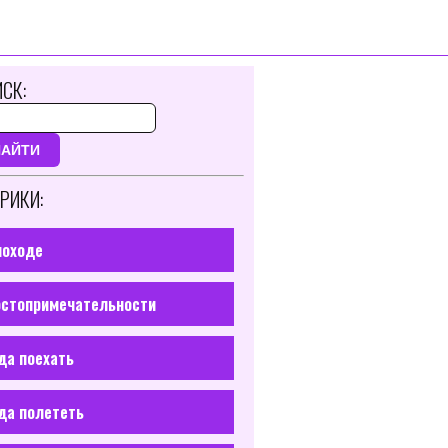
СК:
НАЙТИ
РИКИ:
походе
стопримечательности
да поехать
да полететь