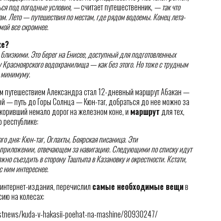
ься под погодные условия, —
считает путешественник,
— так что
ам. Лето — путешествия по местам, где рядом водоемы. Конец лета-
мой все скромнее.
ке?
 близкими. Это берег на Енисее, доступный для подготовленных
у Красноярского водохранилища — как без этого. Но тоже с трудным
о минимуму.
ым путешествием Александра стал 12-дневный маршрут Абакан —
ой — путь до Горы Солнца — Кюн-таг, добраться до нее можно за
окоривший немало дорог на железном коне, и
маршрут
для тех,
о республике:
го дня: Кюн-таг, Оглахты, Боярская писаница. Эти
 приложении, отвечающем за навигацию. Следующими по списку идут
жно съездить в сторону Таштыпа в Казановку и окрестности. Кстати,
с ним интереснее.
 интернет-издания, перечислил
самые необходимые вещи
в
сию на колесах:
listnews/kuda-v-hakasii-poehat-na-mashine/80930247/