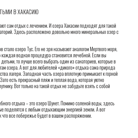
ЕТЬМИ В ХАКАСИЮ
т сам отдых с лечением. И озера Хакасии подходят для такой
наторий. Здесь расположено довольно много минеральных озер с
в стало озеро Тус. Его не зря называют аналогом Мертвого моря,
то каждая водная процедура становится лечебной. Если вы
детьми, то лучше всего выбрать один из санаториев, которые в
ам озера. А вот для любителей «дикого» отдыха сама природа
тва лагеря. Западная часть озера вплотную примыкает к горной
 Зато есть прекрасный пляж и теплая вода, которая уютно
нику. Вот только на такой отдых не забудьте взять с собой
ебного отдыха – это озеро Шунет. Помимо соленой воды, здесь
ые поделятся с любым отдыхающим энергией земли. А вот
ак что все побережье будет в вашем распоряжении.