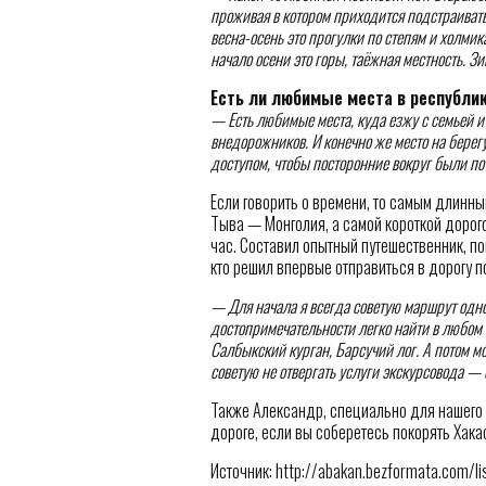
проживая в котором приходится подстраиват
весна-осень это прогулки по степям и холмик
начало осени это горы, таёжная местность. Зи
Есть ли любимые места в республи
— Есть любимые места, куда езжу с семьей и
внедорожников. И конечно же место на берег
доступом, чтобы посторонние вокруг были п
Если говорить о времени, то самым длинн
Тыва — Монголия, а самой короткой дорог
час. Составил опытный путешественник, п
кто решил впервые отправиться в дорогу п
— Для начала я всегда советую маршрут одно
достопримечательности легко найти в любом
Салбыкский курган, Барсучий лог. А потом мо
советую не отвергать услуги экскурсовода — 
Также Александр, специально для нашего
дороге, если вы соберетесь покорять Хака
Источник: http://abakan.bezformata.com/