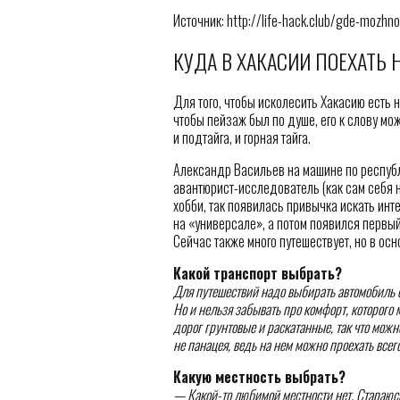
Источник: http://life-hack.club/gde-mozhno
КУДА В ХАКАСИИ ПОЕХАТЬ 
Для того, чтобы исколесить Хакасию есть
чтобы пейзаж был по душе, его к слову можн
и подтайга, и горная тайга.
Александр Васильев на машине по республи
авантюрист-исследователь (как сам себя 
хобби, так появилась привычка искать ин
на «универсале», а потом появился первы
Сейчас также много путешествует, но в ос
Какой транспорт выбрать?
Для путешествий надо выбирать автомобиль с
Но и нельзя забывать про комфорт, которого
дорог грунтовые и раскатанные, так что мож
не панацея, ведь на нем можно проехать всег
Какую местность выбрать?
— Какой-то любимой местности нет. Стараюсь