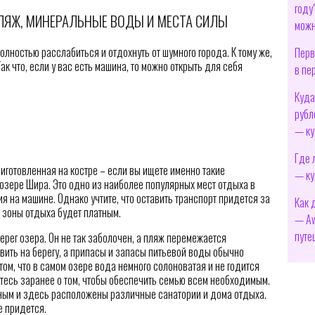
году
ЛЯЖ, МИНЕРАЛЬНЫЕ ВОДЫ И МЕСТА СИЛЫ
можн
полностью расслабиться и отдохнуть от шумного города. К тому же,
Перв
к что, если у вас есть машина, то можно открыть для себя
в пе
Куда
рубл
— ку
Где 
иготовленная на костре – если вы ищете именно такие
— ку
 озере Шира. Это одно из наиболее популярных мест отдыха в
я на машине. Однако учтите, что оставить транспорт придется за
Как 
и зоны отдыха будет платным.
— Aw
путе
рег озера. Он не так заболочен, а пляж перемежается
вить на берегу, а припасы и запасы питьевой воды обычно
том, что в самом озере вода немного солоноватая и не годится
ьтесь заранее о том, чтобы обеспечить семью всем необходимым.
ным и здесь расположены различные санатории и дома отдыха.
е придется.