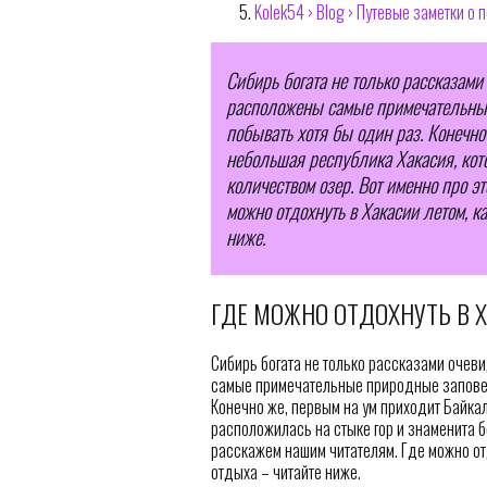
Kolek54 › Blog › Путевые заметки о 
Сибирь богата не только рассказами
расположены самые примечательные
побывать хотя бы один раз. Конечно
небольшая республика Хакасия, кот
количеством озер. Вот именно про э
можно отдохнуть в Хакасии летом, ка
ниже.
ГДЕ МОЖНО ОТДОХНУТЬ В Х
Сибирь богата не только рассказами очев
самые примечательные природные заповедн
Конечно же, первым на ум приходит Байкал
расположилась на стыке гор и знаменита б
расскажем нашим читателям. Где можно отд
отдыха – читайте ниже.