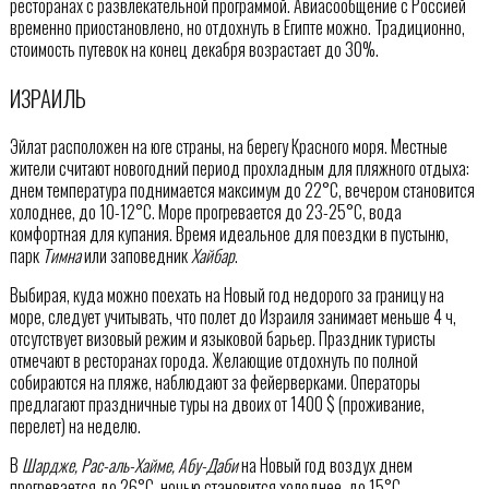
ресторанах с развлекательной программой. Авиасообщение с Россией
временно приостановлено, но отдохнуть в Египте можно. Традиционно,
стоимость путевок на конец декабря возрастает до 30%.
ИЗРАИЛЬ
Эйлат расположен на юге страны, на берегу Красного моря. Местные
жители считают новогодний период прохладным для пляжного отдыха:
днем температура поднимается максимум до 22°C, вечером становится
холоднее, до 10-12°C. Море прогревается до 23-25°C, вода
комфортная для купания. Время идеальное для поездки в пустыню,
парк
Тимна
или заповедник
Хайбар
.
Выбирая, куда можно поехать на Новый год недорого за границу на
море, следует учитывать, что полет до Израиля занимает меньше 4 ч,
отсутствует визовый режим и языковой барьер. Праздник туристы
отмечают в ресторанах города. Желающие отдохнуть по полной
собираются на пляже, наблюдают за фейерверками. Операторы
предлагают праздничные туры на двоих от 1400 $ (проживание,
перелет) на неделю.
В
Шардже, Рас-аль-Хайме, Абу-Даби
на Новый год воздух днем
прогревается до 26°C, ночью становится холоднее, до 15°C.