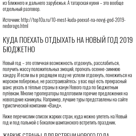
из ближнего и дальнего зарубежья. А татарская кухня – это вообще
отдельный разговор.
Источник: http://top10a.ru/10-mest-kuda-poexat-na-novyj-god-2019-
nedorogo.html
КУДА ПОЕХАТЬ ОТДЫХАТЬ НА НОВЫЙ ГОД 2019
БЮДЖЕТНО
Новый год – это отличная возможность отдохнуть, расслабиться,
получить массу положительных эмоций, прогнать осенне-зимнюю
хандру. И если вы в уходящем ходу не успели отдохнуть, понежиться на
морском побережье, не расстраивайтесь: у вас ещё есть прекрасный
шанс уехать в тёплые страны в канун Нового года по бюджетным
путёвкам. Многие туроператоры подготовили горячие предложения на
новогодние каникулы. Например, лучшие туры представлены на сайте
туристической компании «Ванд».
Ниже перечислим список жарких стран, куда можно улететь на Новый
год и под пальмой с бокалом шампанского встретить праздник.
ЖАРКИЕ СТРАНЫ ДЛЯ ВСТРЕЧИ НОВОГО ГОДА