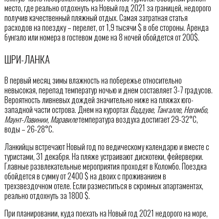
место, где реально отдохнуть на Новый год 2021 за границей, недорого
получив качественный пляжный отдых. Самая затратная статья
расходов на поездку – перелет, от 1,9 тысячи $ в обе стороны. Аренда
бунгало или номера в гостевом доме на 8 ночей обойдется от 200$.
ШРИ-ЛАНКА
В первый месяц зимы влажность на побережье относительно
невысокая, перепад температур ночью и днем составляет 3-7 градусов.
Вероятность ливневых дождей значительно ниже на пляжах юго-
западной части острова. Днем на курортах
Ваддуве, Тангалле, Негомбо,
Маунт-Лавинии, Маравиле
температура воздуха достигает 29-32°C,
воды – 26-28°C.
Ланкийцы встречают Новый год по ведическому календарю и вместе с
туристами, 31 декабря. На пляже устраивают дискотеки, фейерверки.
Главные развлекательные мероприятия проходят в Коломбо. Поездка
обойдется в сумму от 2400 $ на двоих с проживанием в
трехзвездочном отеле. Если разместиться в скромных апартаментах,
реально отдохнуть за 1800 $.
При планировании, куда поехать на Новый год 2021 недорого на море,