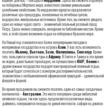
вариант для вас – поездка в
Иорданию
. Здесь вы сможете отдохнуть
на побережье Мертвого моря, известного своими уникальными
целебными свойствами. На иорданских курортах предлагаются
различные spa-процедуры, основанные на лечебных грязях,
водорослях, минеральных источниках. Кроме того, вы сможете увидеть
одно из новых чудес света – знаменитый скальный розовый город
Петру. Здесь можно совершать экскурсии по библейским местам. Кроме
того, в этой стране возможен отдых на побережье Красного моря.
На Новый год становятся все более популярными поездки в
материковые государства и на острова
Азии
. У вас есть возможность
посетить
Мьянму, Вьетнам, Бали, Филиппины, Сингапур
. Кроме
того, пользуются спросом туры в
Африку
. В Египте и Тунисе в это время
не жарко, даже бывает прохладно, но путешествия в
ЮАР, Кению
и
другие южные государства подарят вам прекрасный пляжный отдых,
который будет сочетаться с осмотром достопримечательностей,
знакомством с необыкновенной африканской природой – удивительной
флорой и фауной.
Во время праздников вы сможете посетить один из самых загадочных
континентов –
Австралию
. Это место популярно среди любителей
активного отдыха, так как здесь предлагаются различные виды
дайвинга, совершаются походы по дикой местности, сафари на джипах