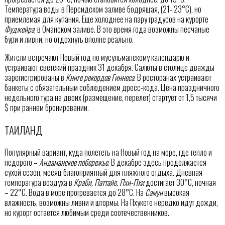
Температура воды в Персидском заливе бодрящая, (21- 23°C), но
приемлемая для купания. Еще холоднее на пару градусов на курорте
Фуджейра
, в Оманском заливе. В это время года возможны песчаные
бури и ливни, но отдохнуть вполне реально.
Жители встречают Новый год по мусульманскому календарю и
устраивают светский праздник 31 декабря. Салюты в столице дважды
зарегистрированы в
Книге рекордов Гиннеса
. В ресторанах устраивают
банкеты с обязательным соблюдением дресс-кода. Цена праздничного
недельного тура на двоих (размещение, перелет) стартует от 1,5 тысячи
$ при раннем бронировании.
ТАИЛАНД
Популярный вариант, куда полететь на Новый год на море, где тепло и
недорого –
Андаманское побережье
. В декабре здесь продолжается
сухой сезон, месяц благоприятный для пляжного отдыха. Дневная
температура воздуха в
Краби, Паттайе, Пхи-Пхи
достигает 30°C, ночная
– 22°C. Вода в море прогревается до 28°C. На
Самуи
высокая
влажность, возможны ливни и штормы. На Пхукете нередко идут дожди,
но курорт остается любимым среди соотечественников.