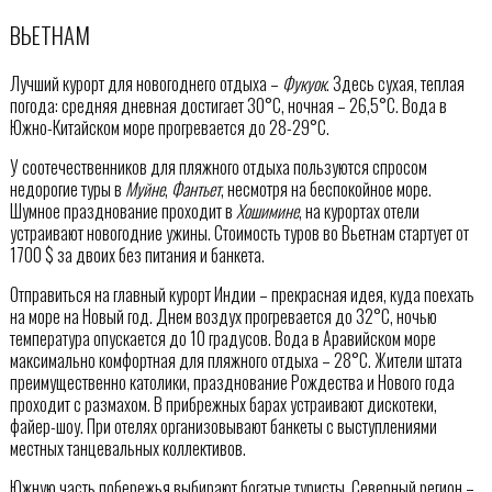
ВЬЕТНАМ
Лучший курорт для новогоднего отдыха –
Фукуок
. Здесь сухая, теплая
погода: средняя дневная достигает 30°C, ночная – 26,5°C. Вода в
Южно-Китайском море прогревается до 28-29°C.
У соотечественников для пляжного отдыха пользуются спросом
недорогие туры в
Муйне
,
Фантьет
, несмотря на беспокойное море.
Шумное празднование проходит в
Хошимине
, на курортах отели
устраивают новогодние ужины. Стоимость туров во Вьетнам стартует от
1700 $ за двоих без питания и банкета.
Отправиться на главный курорт Индии – прекрасная идея, куда поехать
на море на Новый год. Днем воздух прогревается до 32°C, ночью
температура опускается до 10 градусов. Вода в Аравийском море
максимально комфортная для пляжного отдыха – 28°C. Жители штата
преимущественно католики, празднование Рождества и Нового года
проходит с размахом. В прибрежных барах устраивают дискотеки,
файер-шоу. При отелях организовывают банкеты с выступлениями
местных танцевальных коллективов.
Южную часть побережья выбирают богатые туристы. Северный регион –