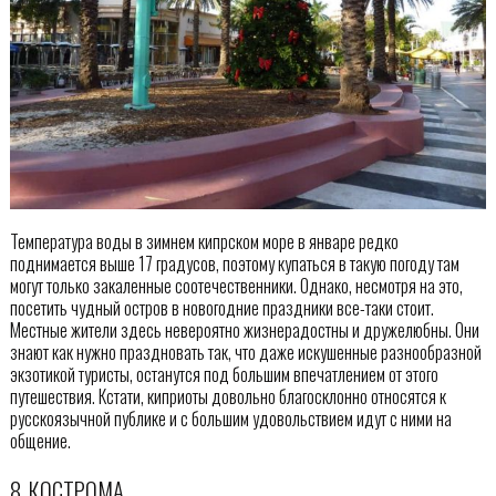
Температура воды в зимнем кипрском море в январе редко
поднимается выше 17 градусов, поэтому купаться в такую погоду там
могут только закаленные соотечественники. Однако, несмотря на это,
посетить чудный остров в новогодние праздники все-таки стоит.
Местные жители здесь невероятно жизнерадостны и дружелюбны. Они
знают как нужно праздновать так, что даже искушенные разнообразной
экзотикой туристы, останутся под большим впечатлением от этого
путешествия. Кстати, киприоты довольно благосклонно относятся к
русскоязычной публике и с большим удовольствием идут с ними на
общение.
8. КОСТРОМА