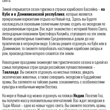
света.
Зимой открывается сезон туризма в странах карибского бассейна –
на
Кубе и в Доминиканской республике
, которые являются
прекрасными вариантами отдыха на Новый год. Здесь вы будете
наслаждаться ласковыми солнечными лучами, ездить на экскурсии по
средневековым городам. Вас ждет знакомство с историей Нового Света,
легендарным плаванием Христофора Колумба, ступавшего на эти земли.
Многие архитектурные памятники Средневековья дошли до нас
практически в нетронутом виде. Если вы решите отдохнуть на Кубе или в
Доминикане, то сможете попробовать настоящие карибские сигары и
ром, производством которого славятся эти земли.
Новогодние праздники знаменуют пик туристического сезона в одной из
самых популярных стран среди российских путешественников –
Таиланде
. Вы сможете отдохнуть на местных пляжах, увидеть
экзотических животных, а также совершить экскурсии в буддийские
храмы. Вы заглянете на тайские рынки, ознакомитесь с особенностями
культуры и необычным миром Востока.
На море в Новый год можно отдохнуть на пляжах
Индии
. Посетив Гоа,
вы получите массу положительных впечатлений. Вас ждет экскурсия в
Тадж-Махал – одно из новых чудес света. Вы сможете посетить храмы,