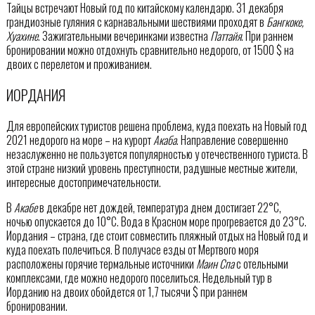
Тайцы встречают Новый год по китайскому календарю. 31 декабря
грандиозные гуляния с карнавальными шествиями проходят в
Бангкоке,
Хуахине
. Зажигательными вечеринками известна
Паттайя
. При раннем
бронировании можно отдохнуть сравнительно недорого, от 1500 $ на
двоих с перелетом и проживанием.
ИОРДАНИЯ
Для европейских туристов решена проблема, куда поехать на Новый год
2021 недорого на море – на курорт
Акаба
. Направление совершенно
незаслуженно не пользуется популярностью у отечественного туриста. В
этой стране низкий уровень преступности, радушные местные жители,
интересные достопримечательности.
В
Акабе
в декабре нет дождей, температура днем достигает 22°C,
ночью опускается до 10°C. Вода в Красном море прогревается до 23°C.
Иордания – страна, где стоит совместить пляжный отдых на Новый год и
куда поехать полечиться. В получасе езды от Мертвого моря
расположены горячие термальные источники
Маин Спа
с отельными
комплексами, где можно недорого поселиться. Недельный тур в
Иорданию на двоих обойдется от 1,7 тысячи $ при раннем
бронировании.