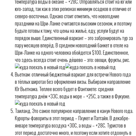
температура воды в океане – +28С. Отправляться стоит на юг или
юго-запад, так как в этих регионах минимум осадков в отличие от
северо-восточных. Однако стоит отметить, что новогодние
праздники на Шри-Ланке считаются высоким сезоном, и поэтому
будьте готовы к тому, что цены на жильё, еду, услуги будут на
порядок выше. Единственный вариант – это забронировать тур за
пару месяцев вперёд. В среднем новогодний банкет в отеле на
Шри-Ланке на одного человека обойдется $100. Единственное,
что здесь всегда стоит очень дёшево – это: овощи, фрукты, рис.
Вьетнам: отличный бюджетный вариант для встречи Нового года
в тёплых широтах без оформления визы. Выбираем направление
Юг Вьетнама. Теплее всего будет в Фантхиете: средняя
температура днём +33С, воды в море – +25С, а также в Фукуоке.
Таиланд. Это самое популярное направление в канун Нового года.
Курорты-фавориты в этот период – Пхукет и Паттайя. В декабре-
январе температура воздуха +30С, а воды – +28С. Туристов в
этот период достаточно много, и поэтому если хотите отдохнуть в