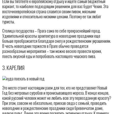
Если вы тяготеете к европейскому отдыху и ищете самый бюджетный
вариант, то наиболее подходящим решением для вас будет Чехия. Эта
восточноевропейская страна славится своим пивом, мясными
изделиями и относительно низкими ценами. Поэтому ее так любят
туристы.
Столица государства – Прага сама по себе прекраснейший город.
Удивительной красоты архитектура в новогодние праздники еще
больше преображается благодаря снегу и рождественским украшениям.
В честь новогодних торжеств в Праге обычно проводятся
разнообразные мероприятия – там можно весело провести время,
поесть вкусной еды и попробовать настоящего чешского пива.
3. КАРЕЛИЯ
Это место станет настоящим раем для тех, кто не представляет Новый
Год без метровых сугробов и пронизывающего мороза. В конце концов,
какой русский человек может не любить всю эту первозданную красоту?
При этом, совсем не обязательно, приехав сюда с семьей, проводить
новогодние и рождественские праздники сидя бревенчатом доме,
щелкая пульт. Лучше это время посвятить активному отдыху. К примеру,