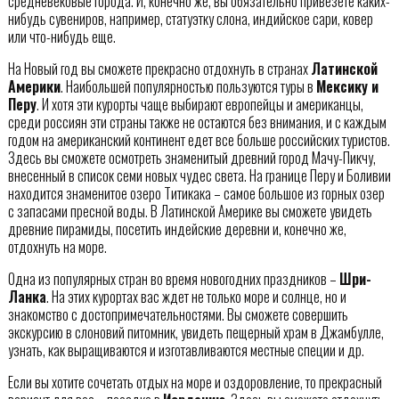
средневековые города. И, конечно же, вы обязательно привезете каких-
нибудь сувениров, например, статуэтку слона, индийское сари, ковер
или что-нибудь еще.
На Новый год вы сможете прекрасно отдохнуть в странах
Латинской
Америки
. Наибольшей популярностью пользуются туры в
Мексику и
Перу
. И хотя эти курорты чаще выбирают европейцы и американцы,
среди россиян эти страны также не остаются без внимания, и с каждым
годом на американский континент едет все больше российских туристов.
Здесь вы сможете осмотреть знаменитый древний город Мачу-Пикчу,
внесенный в список семи новых чудес света. На границе Перу и Боливии
находится знаменитое озеро Титикака – самое большое из горных озер
с запасами пресной воды. В Латинской Америке вы сможете увидеть
древние пирамиды, посетить индейские деревни и, конечно же,
отдохнуть на море.
Одна из популярных стран во время новогодних праздников –
Шри-
Ланка
. На этих курортах вас ждет не только море и солнце, но и
знакомство с достопримечательностями. Вы сможете совершить
экскурсию в слоновий питомник, увидеть пещерный храм в Джамбулле,
узнать, как выращиваются и изготавливаются местные специи и др.
Если вы хотите сочетать отдых на море и оздоровление, то прекрасный