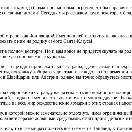
то делать, когда бюджет не настолько огромен, чтобы справлят
е со своими детьми! Сегодня мы расскажем вам о некоторых бюд
ьной стране, как Финляндия! Именно в ней находятся первоклассн
оехать с ним на родину самого Санта-Клауса!
 в полном восторге. Но и вам вовсе не придется скучать на род
сынках, и горнолыжные курорты.
грия – ещё одни привлекательные страны, где вы сможете прекра
денты, поскольку добираться до стран не так долго по времени
как в Швейцарии или Австрии, однако вы точно обрадуетесь мес
тых европейских стран, у вас всегда есть возможность спланир
ий, скидки на места в отелях, хостелах и многое другое. Что к
стные на весь мир рождественские ярмарки в этих странах навсе
у, в которой можно замечательно отдохнуть, имея ограниченный
лагаете гораздо большими средствами, стоит приглядеться к и
цы-ели, то в самый раз полететь всей семьей в Таиланд, Китай 