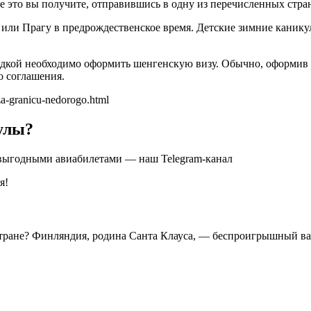
се это вы получите, отправившись в одну из перечисленных стра
ж или Прагу в предрождественское время. Детские зимние канику
ездкой необходимо оформить шенгенскую визу. Обычно, оформив 
о соглашения.
za-granicu-nedorogo.html
кулы?
а выгодными авиабилетами — наш Telegram-канал
я!
 стране? Финляндия, родина Санта Клауса, — беспроигрышный вар