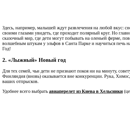
Здесь, например, малышей ждут развлечения на любой вкус: с
своими глазами увидеть, где проходит полярный круг. Но глав
сказочный мир, где дети могут побывать на оленьей ферме, по
волшебным штукам у эльфов в Санта Парке и научиться печь н
Год!
2. «Лыжный» Новый год
Для тех семей, чьи дети не признают покоя ни на минуту, сов
Финляндия (вновь) оказывается вне конкуренции. Рука, Химос,
ваших отпрысков.
Удобнее всего выбрать
авиаперелет из Киева в Хельсинки
(це