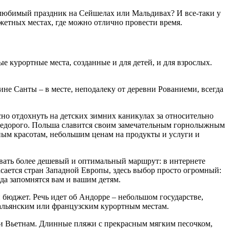
ь любимый праздник на Сейшелах или Мальдивах? И все-таки у
жетных местах, где можно отлично провести время.
ые курортные места, созданные и для детей, и для взрослых.
ине Санты – в месте, неподалеку от деревни Рованиеми, всегда
сно отдохнуть на детских зимних каникулах за относительно
 и недорого. Польша славится своим замечательным горнолыжным
тным красотам, небольшим ценам на продукты и услуги и
овать более дешевый и оптимальный маршрут: в интернете
асается стран Западной Европы, здесь выбор просто огромный:
гда запомнятся вам и вашим детям.
 бюджет. Речь идет об Андорре – небольшом государстве,
тальянским или французским курортным местам.
или Вьетнам. Длинные пляжи с прекрасным мягким песочком,