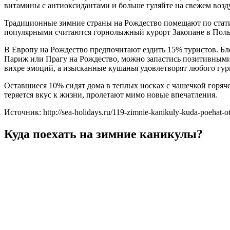
витамины с антиоксидантами и больше гуляйте на свежем возду
Традиционные зимние страны на Рождество помещают по стати
популярными считаются горнолыжный курорт Закопане в Польш
В Европу на Рождество предпочитают ездить 15% туристов. Бле
Париж или Прагу на Рождество, можно запастись позитивными 
вихре эмоций, а изысканные кушанья удовлетворят любого гур
Оставшиеся 10% сидят дома в теплых носках с чашечкой горячег
теряется вкус к жизни, пролетают мимо новые впечатления.
Источник: http://sea-holidays.ru/119-zimnie-kanikuly-kuda-poehat-o
Куда поехать на зимние каникулы?