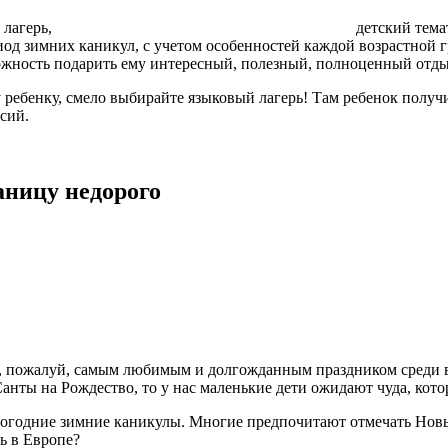
 лагерь,
детский тема
д зимних каникул, с учетом особенностей каждой возрастной гр
можность подарить ему интересный, полезный, полноценный отды
 ребенку, смело выбирайте языковый лагерь! Там ребенок получ
сий.
аницу недорого
, пожалуй, самым любимым и долгожданным праздником среди в
анты на Рождество, то у нас маленькие дети ожидают чуда, кот
вогодние зимние каникулы. Многие предпочитают отмечать Новы
ь в Европе?