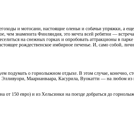
негоходы и мотосани, настоящие оленьи и собачьи упряжки, а е
ное, чем знаменита Финляндия, это мечта всей ребятни — встреч
веселиться на снежных горках и опробовать аттракционы в парк
астоящее рождественское имбирное печенье. И, само собой, личн
етуем подумать о горнолыжном отдыхе. В этом случае, конечно, с
 Элливуори, Маарианваара, Касурила, Вуокатти — на любом из н
на от 150 евро) и из Хельсинки на поезде добраться до горнолы