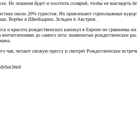
хе. Не лишним будет и посетить солярий, чтобы не выглядеть б
стике около 20% туристов. Их привлекают горнолыжные курорт
е, Вербье в Швейцарии, Зельден в Австрии.
ск и красота рождественских каникул в Европе не сравнимы ни с
впечатлениями до самого лета: знаменитые рождественские рас
мана.
о чая, читают свежую прессу и смотрят Рождественские встречи 
tdyhat.html