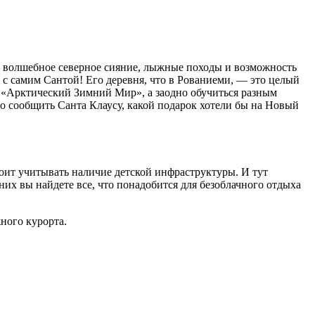
ще волшебное северное сияние, лыжные походы и возможность
а с самим Сантой! Его деревня, что в Рованиеми, — это целый
е «Арктический Зимний Мир», а заодно обучиться разным
о сообщить Санта Клаусу, какой подарок хотели бы на Новый
тоит учитывать наличие детской инфраструктуры. И тут
их вы найдете все, что понадобится для безоблачного отдыха
жного курорта.