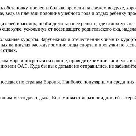
 обстановку, провести больше времени на свежем воздухе, хор
е, ведь за плечами половина учебного года и отдых ребенку про
телей врасплох, необходимо заранее решить, где отдохнуть на з
о еще хуже, ускользнув от всевидящего родительского ока, надел
олыжные курорты. Зарубежных и отечественных зимних курортов
ьных каникулах вас ждут зимние виды спорта и прогулки по за
й отдых.
плом море и погреться на солнце, проведите зимние каникулы в 
цию или ОАЭ. Куда бы вы с детьми не отправились, не забывайт
оездках по странам Европы. Наиболее популярными среди них я
орошим место для отдыха. Есть множество разновидностей лагере