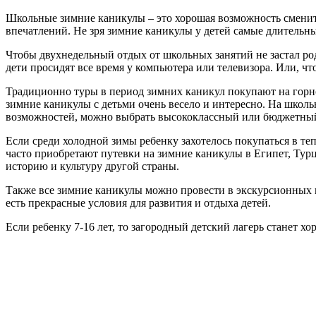
Школьные зимние каникулы – это хорошая возможность сменить
впечатлений. Не зря зимние каникулы у детей самые длительны
Чтобы двухнедельный отдых от школьных занятий не застал роди
дети просидят все время у компьютера или телевизора. Или, чт
Традиционно туры в период зимних каникул покупают на горн
зимние каникулы с детьми очень весело и интересно. На школ
возможностей, можно выбрать высококлассный или бюджетны
Если среди холодной зимы ребенку захотелось покупаться в те
часто приобретают путевки на зимние каникулы в Египет, Тур
историю и культуру другой страны.
Также все зимние каникулы можно провести в экскурсионных п
есть прекрасные условия для развития и отдыха детей.
Если ребенку 7-16 лет, то загородный детский лагерь станет х