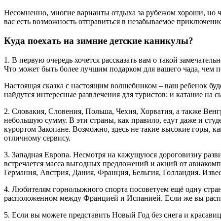
Несомненно, многие варианты отдыха за рубежом хороши, но ч
вас есть возможность отправиться в незабываемое приключени
Куда поехать на зимние детские каникулы?
1. В первую очередь хочется рассказать вам о такой замечател
Что может быть более лучшим подарком для вашего чада, чем п
Настоящая сказка с настоящим волшебником – ваш ребенок будет
найдутся интересные развлечения для туристов: и катание на 
2. Словакия, Словения, Польша, Чехия, Хорватия, а также Вен
небольшую сумму. В эти страны, как правило, едут даже и сту
курортом Закопане. Возможно, здесь не такие высокие горы, 
отличному сервису.
3. Западная Европа. Несмотря на кажущуюся дороговизну разви
встречается масса выгодных предложений и акций от авиакомпан
Германия, Австрия, Дания, Франция, Бельгия, Голландия. Изве
4. Любителям горнолыжного спорта посоветуем ещё одну стран
расположенном между Францией и Испанией. Если же вы распо
5. Если вы можете представить Новый Год без снега и красави