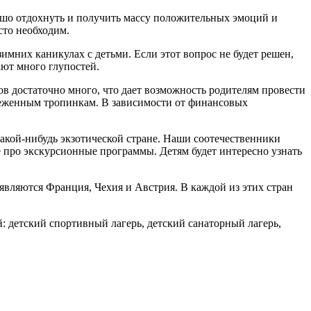
ошо отдохнуть и получить массу положительных эмоций и
сто необходим.
имних каникулах с детьми. Если этот вопрос не будет решен,
ают много глупостей.
 достаточно много, что дает возможность родителям провести
снеженным тропинкам. В зависимости от финансовых
какой-нибудь экзотической стране. Наши соотечественники
е про экскурсионные программы. Детям будет интересно узнать
вляются Франция, Чехия и Австрия. В каждой из этих стран
й: детский спортивный лагерь, детский санаторный лагерь,