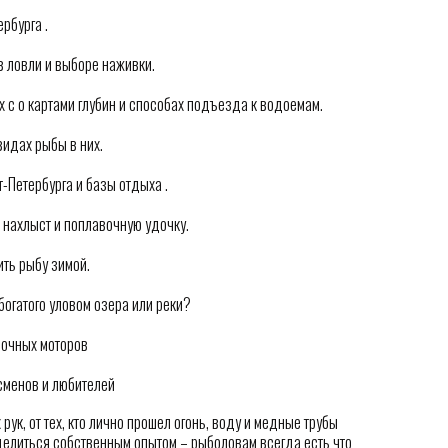
рбурга .
в ловли и выборе наживки.
х с о картами глубин и способах подъезда к водоемам.
идах рыбы в них.
Петербурга и базы отдыха .
 нахлыст и поплавочную удочку.
ить рыбу зимой.
богатого уловом озера или реки?
дочных моторов
сменов и любителей
рук, от тех, кто лично прошел огонь, воду и медные трубы
елиться собственным опытом – рыболовам всегда есть что