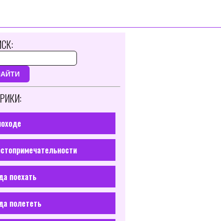
СК:
НАЙТИ
РИКИ:
походе
стопримечательности
да поехать
да полететь