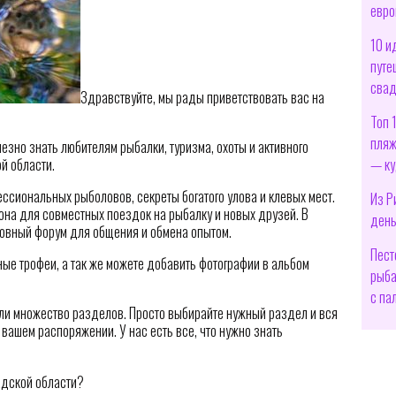
евро
10 и
путе
свад
Здравствуйте, мы рады приветствовать вас на
Топ 
пляж
лезно знать любителям рыбалки, туризма, охоты и активного
— ку
й области.
сиональных рыболовов, секреты богатого улова и клевых мест.
Из Р
она для совместных поездок на рыбалку и новых друзей. В
день
вный форум для общения и обмена опытом.
Пест
ые трофеи, а так же можете добавить фотографии в альбом
рыба
с па
ли множество разделов. Просто выбирайте нужный раздел и вся
вашем распоряжении. У нас есть все, что нужно знать
адской области?