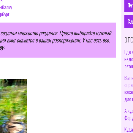
ть
Пу
рыбалку
ербург
Сд
 создали множество разделов. Просто выбирайте нужный
ЭТО
я вмиг окажется в вашем распоряжении. У нас есть все,
ву:
Где 
недо
лето
Выпи
спра
кака
для 
А ку
Фору
Куда