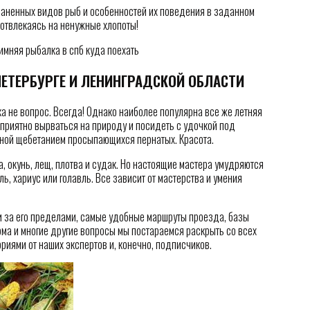
раненных видов рыб и особенностей их поведения в заданном
 отвлекаясь на ненужные хлопоты!
ПЕТЕРБУРГЕ И ЛЕНИНГРАДСКОЙ ОБЛАСТИ
а не вопрос. Всегда! Однако наиболее популярна все же летняя
 приятно вырваться на природу и посидеть с удочкой под
нной щебетанием просыпающихся пернатых. Красота.
, окунь, лещ, плотва и судак. Но настоящие мастера умудряются
ль, хариус или голавль. Все зависит от мастерства и умения
 и за его пределами, самые удобные маршруты проезда, базы
рма и многие другие вопросы мы постараемся раскрыть со всех
риями от наших экспертов и, конечно, подписчиков.