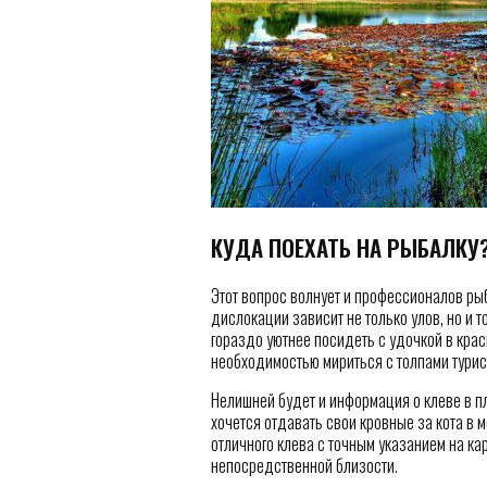
КУДА ПОЕХАТЬ НА РЫБАЛКУ?
Этот вопрос волнует и профессионалов рыб
дислокации зависит не только улов, но и т
гораздо уютнее посидеть с удочкой в крас
необходимостью мириться с толпами турис
Нелишней будет и информация о клеве в п
хочется отдавать свои кровные за кота в 
отличного клева с точным указанием на ка
непосредственной близости.