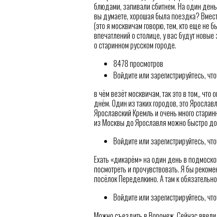
блюдами, запивали сбитнем. На один день
вы думаете, хорошая была поездка? Вмест
(это я москвичам говорю, тем, кто еще не б
впечатлений о столице, у вас будут новые
о старинном русском городе.
8478 просмотров
Войдите или зарегистрируйтесь, чт
в чём везёт москвичам, так это в том,, чт
днём. Один из таких городов, это Ярослав
Ярославский Кремль и очень много старин
из Москвы до Ярославля можно быстро дое
Войдите или зарегистрируйтесь, чт
Ехать «дикарём» на один день в подмоско
посмотреть и прочувствовать. Я бы реком
посёлок Переделкино. А там к обязательно
Войдите или зарегистрируйтесь, чт
Можно съездить в Воронеж. Сейчас ввели