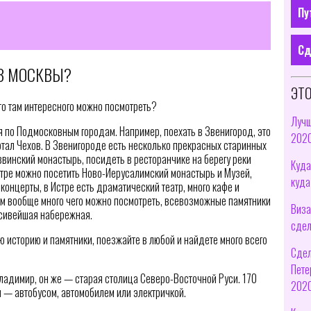
Пу
Сд
ИЗ МОСКВЫ?
ЭТО
то там интересного можно посмотреть?
Лучш
 по Подмосковным городам. Например, поехать в Звенигород, это
2020
отал Чехов. В Звенигороде есть несколько прекрасных старинных
ввинский монастырь, посидеть в ресторанчике на берегу реки
Куда
стре можно посетить Ново-Иерусалимский монастырь и Музей,
куда
 концерты, в Истре есть драматический театр, много кафе и
ам вообще много чего можно посмотреть, всевозможные памятники
Виза
асивейшая набережная.
сдел
 историю и памятники, поезжайте в любой и найдете много всего
Сдел
Пете
адимир, он же — старая столица Северо-Восточной Руси. 170
2020
м — автобусом, автомобилем или электричкой.