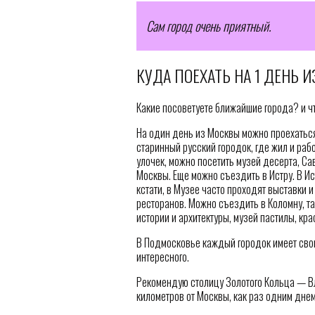
Сам город очень приятный.
КУДА ПОЕХАТЬ НА 1 ДЕНЬ 
Какие посоветуете ближайшие города? и ч
На один день из Москвы можно проехаться
старинный русский городок, где жил и раб
улочек, можно посетить музей десерта, Са
Москвы. Еще можно съездить в Истру. В И
кстати, в Музее часто проходят выставки и
ресторанов. Можно съездить в Коломну, т
истории и архитектуры, музей пастилы, кр
В Подмосковье каждый городок имеет свою
интересного.
Рекомендую столицу Золотого Кольца — Вл
километров от Москвы, как раз одним дне