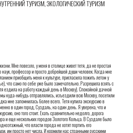
ВНУТРЕННИЙ ТУРИЗМ, ЭКОЛОГИЧЕСКИЙ ТУРИЗМ
зни. Мне повезло, у меня в столице живет тетя, да не простая
р наук, профессор и просто добрейшей души человек. Когда мне
анием приобщить меня к культуре, пригласила пожить летом у
ье), что само по себе уже было замечательно. Разрешила взять с
тетя ездила на работу каждый день в Москву). Спокойной дачной
 мы куда-нибудь отправлялись, изъездили всю Москву, посетили
дка мне запомнилась более всего. Тетя купила экскурсию в
менно в один город, Суздаль, на один день. Я уверена, что и
урсию, оно того стоит. Ехать сравнительно недолго, дорога
ра и еще нескольких городов Золотого Кольца. В Суздале было
одноэтажный, что власти города не хотят портить его
ыри, им просто нет числа. И кормили нас странными русскими