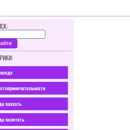
СК:
НАЙТИ
РИКИ:
походе
стопримечательности
да поехать
да полететь