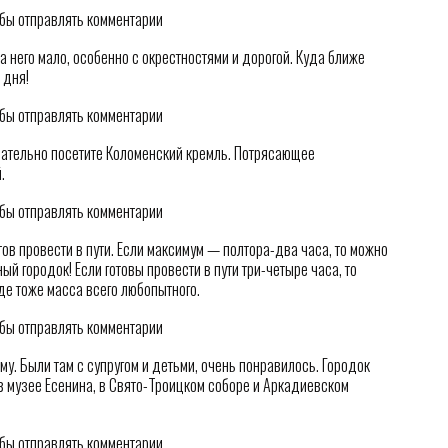
обы отправлять комментарии
 него мало, особенно с окрестностями и дорогой. Куда ближе
 дня!
обы отправлять комментарии
зательно посетите Коломенский кремль. Потрясающее
.
обы отправлять комментарии
отов провести в пути. Если максимум — полтора-два часа, то можно
й городок! Если готовы провести в пути три-четыре часа, то
де тоже масса всего любопытного.
обы отправлять комментарии
му. Были там с супругом и детьми, очень понравилось. Городок
в музее Есенина, в Свято-Троицком соборе и Аркадиевском
обы отправлять комментарии