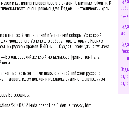
Куда
музей и картинная галерея (все это рядом). Отличные кафешки. К
ребе
тический театр, очень рекомендую. Рядом — католический храм,
куда
Куда
деть
ама в центре: Дмитриевский и Успенский соборы, Успенский
ля московского Успенского собора, того, который в Кремле.
Куда
ейших русских храмов. В 40 км. — Суздаль, жемчужина туризма.
Росс
 — Боголюбовский женский монастырь, с фрагментом Палат
в от
 века.
Отды
овского монастыря, среди поля, красивейший храм русского
отдо
му — дорога, идем пешком и издалека видим открывающийся
отдо
крова Богородицы.
estions/2940732-kuda-poehat-na-1-den-iz-moskvy.html