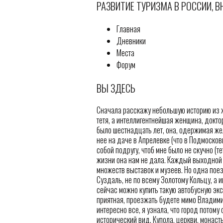
РАЗВИТИЕ ТУРИЗМА В РОССИИ, 
Главная
Дневники
Места
Форум
ВЫ ЗДЕСЬ
Сначала расскажу небольшую историю из жи
тетя, а интеллигентнейшая женщина, докто
было шестнадцать лет, она, одержимая жел
нее на даче в Апрелевке (что в Подмосков
собой подругу, чтоб мне было не скучно (
жизни она нам не дала. Каждый выходной
множеств выставок и музеев. Но одна поез
Суздаль, не по всему Золотому Кольцу, а и
сейчас можно купить такую автобусную экск
приятная, проезжать будете мимо Владими
интересно все, я узнала, что город потому 
исторический вид. Купола, церкви, монаст