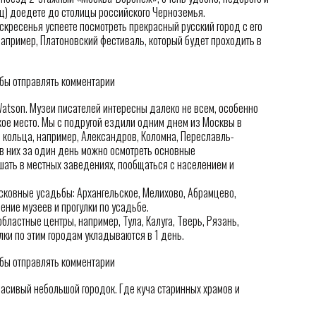
ец) доедете до столицы российского Черноземья.
скресенья успеете посмотреть прекрасный русский город с его
например, Платоновский фестиваль, который будет проходить в
обы отправлять комментарии
Watson. Музеи писателей интересны далеко не всем, особенно
кое место. Мы с подругой ездили одним днем из Москвы в
о кольца, например, Александров, Коломна, Переславль-
, в них за один день можно осмотреть основные
ушать в местных заведениях, пообщаться с населением и
сковные усадьбы: Архангельское, Мелихово, Абрамцево,
ение музеев и прогулки по усадьбе.
ластные центры, например, Тула, Калуга, Тверь, Рязань,
улки по этим городам укладываются в 1 день.
обы отправлять комментарии
расивый небольшой городок. Где куча старинных храмов и