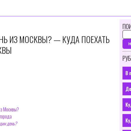
ПОИ
ЕНЬ ИЗ МОСКВЫ? — КУДА ПОЕХАТЬ
КВЫ
РУБ
В 
До
Ку
 из Москвы?
 города
Ку
один день?