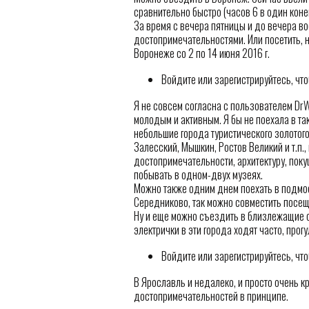
сравнительно быстро (часов 6 в один кон
За время с вечера пятницы и до вечера во
достопримечательностями. Или посетить, 
Воронеже со 2 по 14 июня 2016 г.
Войдите или зарегистрируйтесь, чт
Я не совсем согласна с пользователем Dr
молодым и активным. Я бы не поехала в та
небольшие города туристического золотог
Залесский, Мышкин, Ростов Великий и т.п.
достопримечательности, архитектуру, пок
побывать в одном-двух музеях.
Можно также одним днем поехать в подмо
Середниково, так можно совместить посещ
Ну и еще можно съездить в близлежащие об
электрички в эти города ходят часто, прог
Войдите или зарегистрируйтесь, чт
В Ярославль и недалеко, и просто очень к
достопримечательностей в принципе.