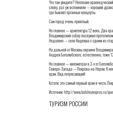
Что там увидите? Неплохие краеведческий 
слову, раз уж вспомнили — хороший драма
где бывают органные концерты.
Сам город очень приятный.
Но главное — архитектура 12 века. Два хр
Владимирский собор послужил прототипом д
Недалеко — село Кидекша с одним из стар
На дальней от Москвы окраине Владимира
Андрея Боголюбского, естественно, тоже 12
Но главное — километрах в 3-х от Боголюб
Северо-Запада — Покрова-на-Нерли. К не
храм. Вид потрясающий!
Кстати, это самый первый храм в честь По
Источник: http://www.bolshoyvopros.ru/qu
ТУРИЗМ РОССИИ