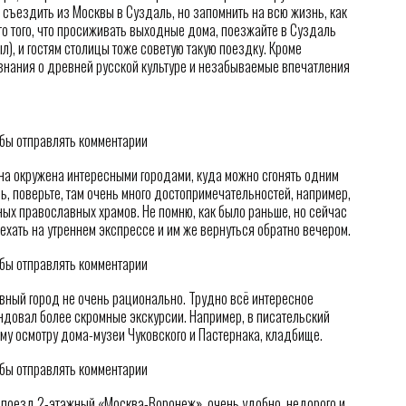
 съездить из Москвы в Суздаль, но запомнить на всю жизнь, как
о того, что просиживать выходные дома, поезжайте в Суздаль
ыл), и гостям столицы тоже советую такую поездку. Кроме
 знания о древней русской культуре и незабываемые впечатления
обы отправлять комментарии
о она окружена интересными городами, куда можно сгонять одним
ль, поверьте, там очень много достопримечательностей, например,
ных православных храмов. Не помню, как было раньше, но сейчас
хать на утреннем экспрессе и им же вернуться обратно вечером.
обы отправлять комментарии
вный город не очень рационально. Трудно всё интересное
ендовал более скромные экскурсии. Например, в писательский
му осмотру дома-музеи Чуковского и Пастернака, кладбище.
обы отправлять комментарии
 поезд 2-этажный «Москва-Воронеж», очень удобно, недорого и