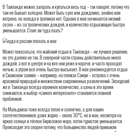
В Таиланде можно загорать и купаться весь год – так говорят, потому что
там не бывает холодно. Может быть сухо или дождливо, знойно или
ветрено, но холода в тропиках нет. Однако в мае начинается низкий
сезон – из-за тропических дождей, и количество отдыхающих быстро
уменьшается. Стоит ли туда ехать?
Может показаться, что майский отдых в Таиланде – не лучшее решение,
но это далеко не так. В северной части страны действительно много
дождей, а вот в центре и на юге они реже и короче, и часто проходят
ночью, а утром всё очень быстро высыхает. В мае рекомендуется отдых
в Сиамском заливе – например, на пляжах Самуи – острова с очень
красивой природой и множеством современных развлечений. Экскурсий
же в Таиланде всегда огромное количество, а цены в это время
снижаются, и выбор «самого интересного» становится главной
проблемой.
На Мальдивах тоже всегда тепло и солнечно, а для наших
соотечественников даже жарко – около 30°C, но в мае, несмотря на
яркое солнце и тёплое бирюзовое море, поток туристов уменьшается.
Происходит это скорее потому, что большинство людей привыкли