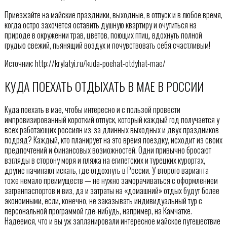
Приезжайте на майские праздники, выходные, в отпуск и в любое время,
когда остро захочется оставить душную квартиру и очутиться на
природе в окружении трав, цветов, поющих птиц, вдохнуть полной
грудью свежий, пьянящий воздух и почувствовать себя счастливым!
Источник: http://krylatyi.ru/kuda-poehat-otdyhat-mae/
КУДА ПОЕХАТЬ ОТДЫХАТЬ В МАЕ В РОССИИ
Куда поехать в мае, чтобы интересно и с пользой провести
импровизированный короткий отпуск, который каждый год получается у
всех работающих россиян из-за длинных выходных и двух праздников
подряд? Каждый, кто планирует на это время поездку, исходит из своих
предпочтений и финансовых возможностей. Одни привычно бросают
взгляды в сторону моря и пляжа на египетских и турецких курортах,
другие начинают искать, где отдохнуть в России. У второго варианта
тоже немало преимуществ — не нужно заморачиваться с оформлением
загранпаспортов и виз, да и затраты на «домашний» отдых будут более
экономными, если, конечно, не заказывать индивидуальный тур с
персональной программой где-нибудь, например, на Камчатке.
Надеемся, что и вы уж запланировали интересное майское путешествие