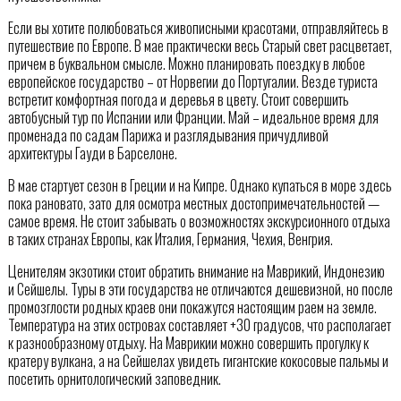
Если вы хотите полюбоваться живописными красотами, отправляйтесь в
путешествие по Европе. В мае практически весь Старый свет расцветает,
причем в буквальном смысле. Можно планировать поездку в любое
европейское государство – от Норвегии до Португалии. Везде туриста
встретит комфортная погода и деревья в цвету. Стоит совершить
автобусный тур по Испании или Франции. Май – идеальное время для
променада по садам Парижа и разглядывания причудливой
архитектуры Гауди в Барселоне.
В мае стартует сезон в Греции и на Кипре. Однако купаться в море здесь
пока рановато, зато для осмотра местных достопримечательностей —
самое время. Не стоит забывать о возможностях экскурсионного отдыха
в таких странах Европы, как Италия, Германия, Чехия, Венгрия.
Ценителям экзотики стоит обратить внимание на Маврикий, Индонезию
и Сейшелы. Туры в эти государства не отличаются дешевизной, но после
промозглости родных краев они покажутся настоящим раем на земле.
Температура на этих островах составляет +30 градусов, что располагает
к разнообразному отдыху. На Маврикии можно совершить прогулку к
кратеру вулкана, а на Сейшелах увидеть гигантские кокосовые пальмы и
посетить орнитологический заповедник.