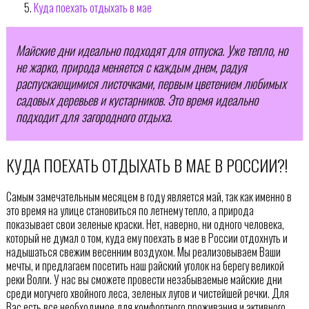
Куда поехать отдыхать в мае
Майские дни идеально подходят для отпуска. Уже тепло, но
не жарко, природа меняется с каждым днем, радуя
распускающимися листочками, первым цветением любимых
садовых деревьев и кустарников. Это время идеально
подходит для загородного отдыха.
КУДА ПОЕХАТЬ ОТДЫХАТЬ В МАЕ В РОССИИ?!
Самым замечательным месяцем в году является май, так как именно в
это время на улице становиться по летнему тепло, а природа
показывает свои зеленые краски. Нет, наверно, ни одного человека,
который не думал о том, куда ему поехать в мае в России отдохнуть и
надышаться свежим весенним воздухом. Мы реализовываем Ваши
мечты, и предлагаем посетить наш райский уголок на берегу великой
реки Волги. У нас вы сможете провести незабываемые майские дни
среди могучего хвойного леса, зеленых лугов и чистейшей речки. Для
Вас есть все необходимое для комфортного проживания и активного