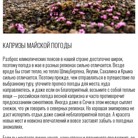
КАПРИЗЫ МАЙСКОЙ ПОГОДЫ
Разброс климатических поясов в нашей стране достаточно широк,
поэтому погода в мае в разных регионах сильно отличается. Везде
вроде бы стоит тепло, но тепло Шпицбергена, Якутии, Сахалина и Крыма
сильно отличается. Поэтому прежде, чем отправляться в путешествие по
выбранному туру, уточните прогноз погоды для места, куда
направляетесь, и даже если он благоприятный, возьмите с собой теплые
вещи — российская погода весной капризна и часто противоречит
предсказаниям синоптиков. Иногда даже в Сочи в этом месяце сыплет
снежок, что уж говорить о северных регионах. Но хорошая экипировка не
даст испортить отдых даже самой неблагоприятной погоде. А красота
новых мест и новизна впечатлений и вовсе заставят забыть о погодных
аномалиях.
Если вы мечтаете лучше узнать нашу страну и планируете продолжить ее