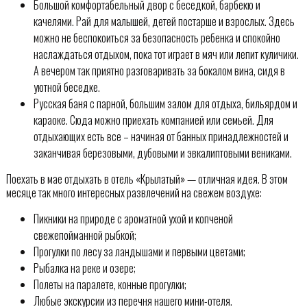
Большой комфортабельный двор с беседкой, барбекю и
качелями. Рай для малышей, детей постарше и взрослых. Здесь
можно не беспокоиться за безопасность ребенка и спокойно
наслаждаться отдыхом, пока тот играет в мяч или лепит куличики.
А вечером так приятно разговаривать за бокалом вина, сидя в
уютной беседке.
Русская баня с парной, большим залом для отдыха, бильярдом и
караоке. Сюда можно приехать компанией или семьей. Для
отдыхающих есть все – начиная от банных принадлежностей и
заканчивая березовыми, дубовыми и эвкалиптовыми вениками.
Поехать в мае отдыхать в отель «Крылатый» — отличная идея. В этом
месяце так много интересных развлечений на свежем воздухе:
Пикники на природе с ароматной ухой и копченой
свежепойманной рыбкой;
Прогулки по лесу за ландышами и первыми цветами;
Рыбалка на реке и озере;
Полеты на паралете, конные прогулки;
Любые экскурсии из перечня нашего мини-отеля.