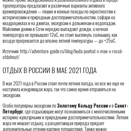
туроператоры предлагают и различные варианты активного
времяпровождения — пешие и конные походы по окрестностям к
историческим и природным достопримечательностям, сафари на
квадроциклах и на джипах, экскурсии к дольменам и водопадам.
Майскими днями в Сочи нередко выпадают дожди, а ночная
температура не превышает 12оC, но стоит выглянуть солнышку, как
воздух прогревается до вполне летней температуры — до +25оC.
Источник: http://adventure-guide.ru/blog/kuda-poehat-v-mae-v-rossii-
otdohnut/
ОТДЫХ В РОССИИ В МАЕ 2021 ГОДА
В мае 2021 года в России стоит почти летняя погода, но все же еще не
наступила изнуряющая жара, так что самое время отправиться на
экскурсии.
Особо популярны экскурсии по
Золотому Кольцу России
и в
Санкт-
Петербург
, где отдыхающие могут познакомиться с многочисленными
историко-культурными и природными достопримечательностями. Летняя
жара не мешает отдыху, а расцветающая природа придает
дополнительные оттенки картине путешествия. Также можно