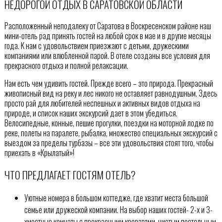
НЕДОРОГОЙ ОТДЫХ В САРАТОВСКОЙ ОБЛАСТИ
Расположенный неподалеку от Саратова в Воскресенском районе наш
мини-отель рад принять гостей на любой срок в мае и в другие месяцы
года. К нам с удовольствием приезжают с детьми, дружескими
компаниями или влюбленной парой. В отеле созданы все условия для
прекрасного отдыха и полной релаксации.
Нам есть чем удивить гостей. Прежде всего – это природа. Прекрасный
живописный вид на реку и лес никого не оставляет равнодушным. Здесь
просто рай для любителей неспешных и активных видов отдыха на
природе, и список наших экскурсий дает в этом убедиться.
Велосипедные, конные, пешие прогулки, поездки на моторной лодке по
реке, полеты на паралете, рыбалка, множество специальных экскурсий с
выездом за пределы турбазы – все эти удовольствия стоят того, чтобы
приехать в «Крылатый»!
ЧТО ПРЕДЛАГАЕТ ГОСТЯМ ОТЕЛЬ?
Уютные номера в большом коттедже, где хватит места большой
семье или дружеской компании. На выбор наших гостей- 2-х и 3-
хместные комнаты с прекрасными кроватями, чистым постельным