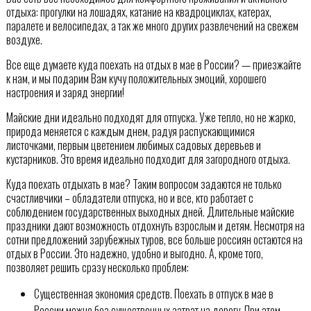
отдыха: прогулки на лошадях, катание на квадроциклах, катерах,
паралете и велосипедах, а так же много других развлечений на свежем
воздухе.
Все еще думаете куда поехать на отдых в мае в России? — приезжайте
к нам, и мы подарим Вам кучу положительных эмоций, хорошего
настроения и заряд энергии!
Майские дни идеально подходят для отпуска. Уже тепло, но не жарко,
природа меняется с каждым днем, радуя распускающимися
листочками, первым цветением любимых садовых деревьев и
кустарников. Это время идеально подходит для загородного отдыха.
Куда поехать отдыхать в мае? Таким вопросом задаются не только
счастливчики – обладатели отпуска, но и все, кто работает с
соблюдением государственных выходных дней. Длительные майские
праздники дают возможность отдохнуть взрослым и детям. Несмотря на
сотни предложений зарубежных туров, все больше россиян остаются на
отдых в России. Это надежно, удобно и выгодно. А, кроме того,
позволяет решить сразу несколько проблем:
Существенная экономия средств. Поехать в отпуск в мае в
России можно без существенных затрат на дорогу. При этом