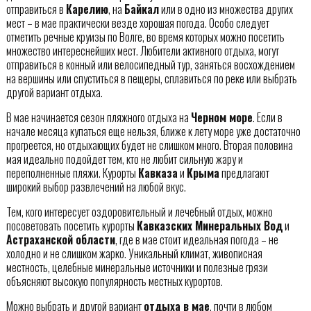
отправиться в
Карелию
, на
Байкал
или в одно из множества других
мест – в мае практически везде хорошая погода. Особо следует
отметить речные круизы по Волге, во время которых можно посетить
множество интереснейших мест. Любители активного отдыха, могут
отправиться в конный или велосипедный тур, заняться восхождением
на вершины или спуститься в пещеры, сплавиться по реке или выбрать
другой вариант отдыха.
В мае начинается сезон пляжного отдыха на
Черном море
. Если в
начале месяца купаться еще нельзя, ближе к лету море уже достаточно
прогреется, но отдыхающих будет не слишком много. Вторая половина
мая идеально подойдет тем, кто не любит сильную жару и
переполненные пляжи. Курорты
Кавказа
и
Крыма
предлагают
широкий выбор развлечений на любой вкус.
Тем, кого интересует оздоровительный и лечебный отдых, можно
посоветовать посетить курорты
Кавказских Минеральных Вод
и
Астраханской области
, где в мае стоит идеальная погода – не
холодно и не слишком жарко. Уникальный климат, живописная
местность, целебные минеральные источники и полезные грязи
объясняют высокую популярность местных курортов.
Можно выбрать и другой вариант
отдыха в мае
, почти в любом