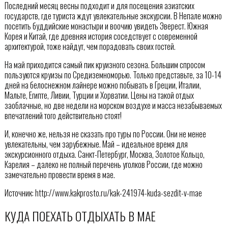
Последний месяц весны подходит и для посещения азиатских
государств, где туриста ждут увлекательные экскурсии. В Непале можно
посетить буддийские монастыри и воочию увидеть Эверест. Южная
Корея и Китай, где древняя история соседствует с современной
архитектурой, тоже найдут, чем порадовать своих гостей.
На май приходится самый пик круизного сезона. Большим спросом
пользуются круизы по Средиземноморью. Только представьте, за 10-14
дней на белоснежном лайнере можно побывать в Греции, Италии,
Мальте, Египте, Ливии, Турции и Хорватии. Цены на такой отдых
заоблачные, но две недели на морском воздухе и масса незабываемых
впечатлений того действительно стоят!
И, конечно же, нельзя не сказать про туры по России. Они не менее
увлекательны, чем зарубежные. Май – идеальное время для
экскурсионного отдыха. Санкт-Петербург, Москва, Золотое Кольцо,
Карелия – далеко не полный перечень уголков России, где можно
замечательно провести время в мае.
Источник: http://www.kakprosto.ru/kak-241974-kuda-sezdit-v-mae
КУДА ПОЕХАТЬ ОТДЫХАТЬ В МАЕ