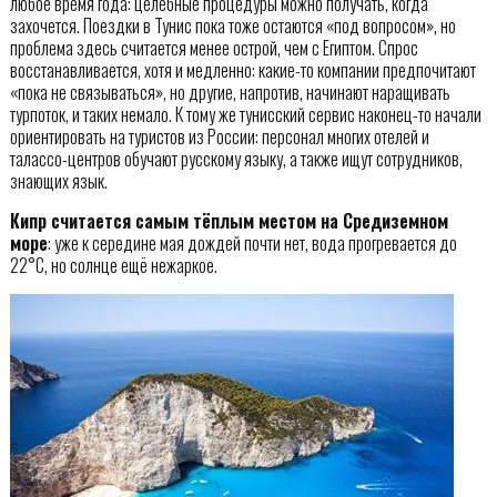
любое время года: целебные процедуры можно получать, когда
захочется. Поездки в Тунис пока тоже остаются «под вопросом», но
проблема здесь считается менее острой, чем с Египтом. Спрос
восстанавливается, хотя и медленно: какие-то компании предпочитают
«пока не связываться», но другие, напротив, начинают наращивать
турпоток, и таких немало. К тому же тунисский сервис наконец-то начали
ориентировать на туристов из России: персонал многих отелей и
талассо-центров обучают русскому языку, а также ищут сотрудников,
знающих язык.
Кипр считается самым тёплым местом на Средиземном
море
: уже к середине мая дождей почти нет, вода прогревается до
22°C, но солнце ещё нежаркое.