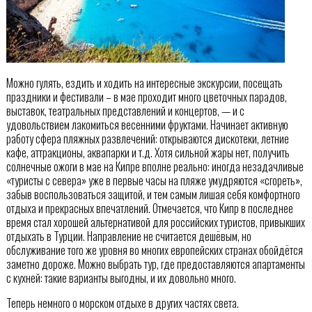
Можно гулять, ездить и ходить на интересные экскурсии, посещать
праздники и фестивали – в мае проходит много цветочных парадов,
выставок, театральных представлений и концертов, — и с
удовольствием лакомиться весенними фруктами. Начинает активную
работу сфера пляжных развлечений: открываются дискотеки, летние
кафе, аттракционы, аквапарки и т.д. Хотя сильной жары нет, получить
солнечные ожоги в мае на Кипре вполне реально: иногда незадачливые
«туристы с севера» уже в первые часы на пляже умудряются «сгореть»,
забыв воспользоваться защитой, и тем самым лишая себя комфортного
отдыха и прекрасных впечатлений. Отмечается, что Кипр в последнее
время стал хорошей альтернативой для российских туристов, привыкших
отдыхать в Турции. Направление не считается дешёвым, но
обслуживание того же уровня во многих европейских странах обойдётся
заметно дороже. Можно выбрать тур, где предоставляются апартаменты
с кухней: такие варианты выгодны, и их довольно много.
Теперь немного о морском отдыхе в других частях света.