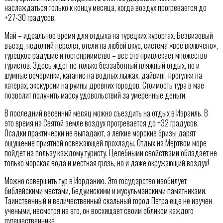
наслаждаться только к концу месяца, когда воздух прогревается до
+27-30 градусов.
Май – идеальное время для отдыха на турецких курортах. Безвизовый
въезд, недолгий перелет, отели на любой вкус, система «все включено»,
турецкое радушие и гостеприимство – все это привлекает множество
туристов. Здесь ждет не только беззаботный пляжный отдых, но и
шумные вечеринки, катание на водных лыжах, дайвинг, прогулки на
катерах, экскурсии на руины древних городов. Стоимость тура в мае
позволит получить массу удовольствий за умеренные деньги.
В последний весенний месяц можно съездить на отдых в Израиль. В
это время на Святой земле воздух прогревается до +32 градусов.
Осадки практически не выпадают, а легкие морские бризы дарят
ощущение приятной освежающей прохлады. Отдых на Мертвом море
пойдет на пользу каждому туристу. Целебными свойствами обладает не
только морская вода и местная грязь, но и даже окружающий воздух!
Можно совершить тур в Иорданию. Это государство изобилует
библейскими местами, бедуинскими и мусульманскими памятниками.
Таинственный и величественный скальный город Петра еще не изучен
учеными, несмотря на это, он восхищает своим обликом каждого
путешественника.