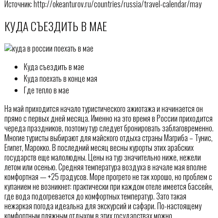
Источник: http://okeanturov.ru/countries/russia/travel-calendar/may
КУДА СЪЕЗДИТЬ В МАЕ
Куда съездить в мае
Куда поехать в конце мая
Где тепло в мае
На май приходится начало туристического ажиотажа и начинается он
прямо с первых дней месяца. Именно на это время в России приходится
череда праздников, поэтому тур следует бронировать заблаговременно.
Многие туристы выбирают для майского отдыха страны Магриба – Тунис,
Египет, Марокко. В последний месяц весны курорты этих арабских
государств еще малолюдны. Цены на тур значительно ниже, нежели
летом или осенью. Средняя температура воздуха в начале мая вполне
комфортная — +25 градусов. Море прогрето не так хорошо, но проблем с
купанием не возникнет: практически при каждом отеле имеется бассейн,
где вода подогревается до комфортных температур. Зато такая
нежаркая погода идеальна для экскурсий и сафари. По-настоящему
комфортным пляжным отдыхом в этих государствах можно