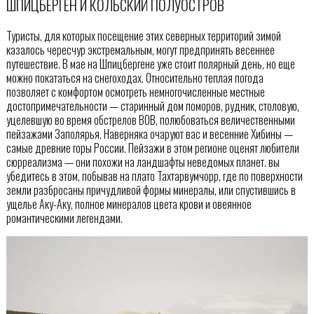
ШПИЦБЕРГЕН И КОЛЬСКИЙ ПОЛУОСТРОВ
Туристы, для которых посещение этих северных территорий зимой
казалось чересчур экстремальным, могут предпринять весеннее
путешествие. В мае на Шпицбергене уже стоит полярный день, но еще
можно покататься на снегоходах. Относительно теплая погода
позволяет с комфортом осмотреть немногочисленные местные
достопримечательности — старинный дом поморов, рудник, столовую,
уцелевшую во время обстрелов ВОВ, полюбоваться величественными
пейзажами Заполярья. Наверняка очаруют вас и весенние Хибины —
самые древние горы России. Пейзажи в этом регионе оценят любители
сюрреализма — они похожи на ландшафты неведомых планет. вы
убедитесь в этом, побывав на плато Тахтарвумчорр, где по поверхности
земли разбросаны причудливой формы минералы, или спустившись в
ущелье Аку-Аку, полное минералов цвета крови и овеянное
романтическими легендами.