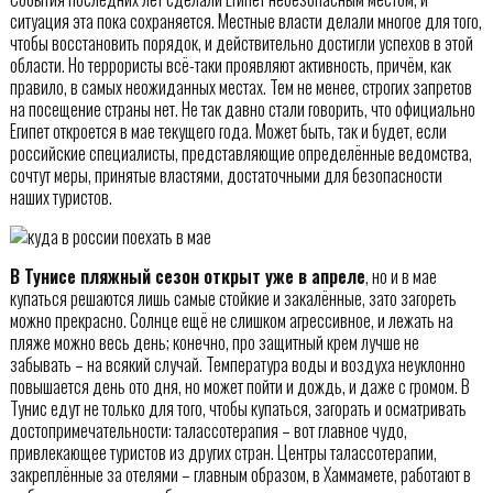
ситуация эта пока сохраняется. Местные власти делали многое для того,
чтобы восстановить порядок, и действительно достигли успехов в этой
области. Но террористы всё-таки проявляют активность, причём, как
правило, в самых неожиданных местах. Тем не менее, строгих запретов
на посещение страны нет. Не так давно стали говорить, что официально
Египет откроется в мае текущего года. Может быть, так и будет, если
российские специалисты, представляющие определённые ведомства,
сочтут меры, принятые властями, достаточными для безопасности
наших туристов.
В Тунисе пляжный сезон открыт уже в апреле
, но и в мае
купаться решаются лишь самые стойкие и закалённые, зато загореть
можно прекрасно. Солнце ещё не слишком агрессивное, и лежать на
пляже можно весь день; конечно, про защитный крем лучше не
забывать – на всякий случай. Температура воды и воздуха неуклонно
повышается день ото дня, но может пойти и дождь, и даже с громом. В
Тунис едут не только для того, чтобы купаться, загорать и осматривать
достопримечательности: талассотерапия – вот главное чудо,
привлекающее туристов из других стран. Центры талассотерапии,
закреплённые за отелями – главным образом, в Хаммамете, работают в