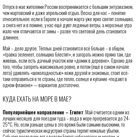
Отпуск в мае жителями России воспринимается с большим энтузиазмом,
чем мартовский и даже апрельский отдых. Весна для нас – понятие
относительное: если в Европе в начале марта уже ярко светит солнышко,
а снега нет и в помине, у нас ещё дуют ледяные ветры, а морозные утра
мало чем отличаются от зимы – разве что световой день становится
длиннее.
Май – дело другое. Тёплых дней становится всё больше – в общем,
«травка зеленеет, солнышко блестит», и загорать можно прямо там, где
живёшь, если есть дачный участок или «домик в деревне». Однако для
того, чтобы загореть максимально ровно, и потом (ещё в самом начале
лета) удивлять «шоколадностью» кожи друзей и знакомых, стоит всё-
таки отправиться в те страны, где тепло, солнце и купание «подают в
одном флаконе» — вариантов достаточно.
КУДА ЕХАТЬ НА МОРЕ В МАЕ?
Популярнейшее направление – Египет
. Май считается одним из
лучших месяцев для поездки туда – вода в море прогревается до 24-
25°C. Но, если раньше цены в это время были самыми высокими, то
сейчас туристическая индустрия страны терпит немалые убытки.
События последних лет сделали Египет небезопасным местом, и