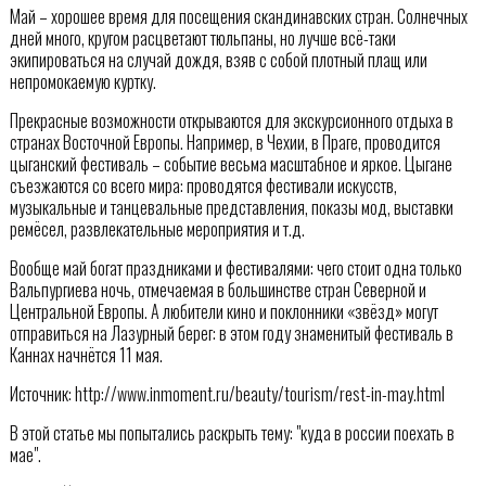
Май – хорошее время для посещения скандинавских стран. Солнечных
дней много, кругом расцветают тюльпаны, но лучше всё-таки
экипироваться на случай дождя, взяв с собой плотный плащ или
непромокаемую куртку.
Прекрасные возможности открываются для экскурсионного отдыха в
странах Восточной Европы. Например, в Чехии, в Праге, проводится
цыганский фестиваль – событие весьма масштабное и яркое. Цыгане
съезжаются со всего мира: проводятся фестивали искусств,
музыкальные и танцевальные представления, показы мод, выставки
ремёсел, развлекательные мероприятия и т.д.
Вообще май богат праздниками и фестивалями: чего стоит одна только
Вальпургиева ночь, отмечаемая в большинстве стран Северной и
Центральной Европы. А любители кино и поклонники «звёзд» могут
отправиться на Лазурный берег: в этом году знаменитый фестиваль в
Каннах начнётся 11 мая.
Источник: http://www.inmoment.ru/beauty/tourism/rest-in-may.html
В этой статье мы попытались раскрыть тему: "куда в россии поехать в
мае".