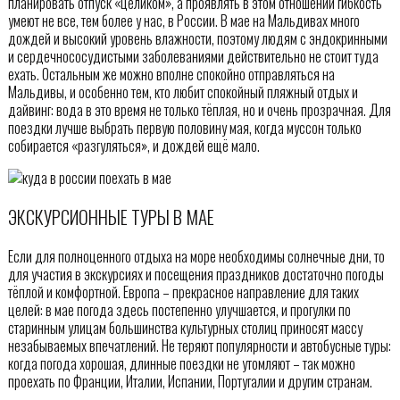
планировать отпуск «целиком», а проявлять в этом отношении гибкость
умеют не все, тем более у нас, в России. В мае на Мальдивах много
дождей и высокий уровень влажности, поэтому людям с эндокринными
и сердечнососудистыми заболеваниями действительно не стоит туда
ехать. Остальным же можно вполне спокойно отправляться на
Мальдивы, и особенно тем, кто любит спокойный пляжный отдых и
дайвинг: вода в это время не только тёплая, но и очень прозрачная. Для
поездки лучше выбрать первую половину мая, когда муссон только
собирается «разгуляться», и дождей ещё мало.
ЭКСКУРСИОННЫЕ ТУРЫ В МАЕ
Если для полноценного отдыха на море необходимы солнечные дни, то
для участия в экскурсиях и посещения праздников достаточно погоды
тёплой и комфортной. Европа – прекрасное направление для таких
целей: в мае погода здесь постепенно улучшается, и прогулки по
старинным улицам большинства культурных столиц приносят массу
незабываемых впечатлений. Не теряют популярности и автобусные туры:
когда погода хорошая, длинные поездки не утомляют – так можно
проехать по Франции, Италии, Испании, Португалии и другим странам.