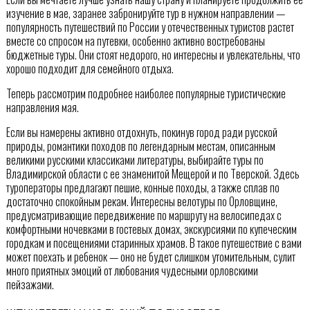
изучение в мае, заранее забронируйте тур в нужном направлении —
популярность путешествий по России у отечественных туристов растет
вместе со спросом на путевки, особенно активно востребованы
бюджетные туры. Они стоят недорого, но интересны и увлекательны, что
хорошо подходит для семейного отдыха.
Теперь рассмотрим подробнее наиболее популярные туристические
направления мая.
Если вы намерены активно отдохнуть, покинув город ради русской
природы, романтики походов по легендарным местам, описанным
великими русскими классиками литературы, выбирайте туры по
Владимирской области с ее знаменитой Мещерой и по Тверской. Здесь
туроператоры предлагают пешие, конные походы, а также сплав по
достаточно спокойным рекам. Интересны велотуры по Орловщине,
предусматривающие передвижение по маршруту на велосипедах с
комфортными ночевками в гостевых домах, экскурсиями по купеческим
городкам и посещениями старинных храмов. В такое путешествие с вами
может поехать и ребенок — оно не будет слишком утомительным, сулит
много приятных эмоций от любования чудесными орловскими
пейзажами.