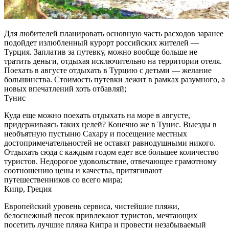
Для любителей планировать основную часть расходов заранее
подойдет излюбленный курорт российских жителей —
Турция. Заплатив за путевку, можно вообще больше не
тратить деньги, отдыхая исключительно на территории отеля.
Поехать в августе отдыхать в Турцию с детьми — желание
большинства. Стоимость путевки лежит в рамках разумного, а
новых впечатлений хоть отбавляй;
Тунис
Куда еще можно поехать отдыхать на море в августе,
придерживаясь таких целей? Конечно же в Тунис. Выезды в
необъятную пустыню Сахару и посещение местных
достопримечательностей не оставят равнодушными никого.
Отдыхать сюда с каждым годом едет все большее количество
туристов. Недорогое удовольствие, отвечающее грамотному
соотношению цены и качества, притягивают
путешественников со всего мира;
Кипр, Греция
Европейский уровень сервиса, чистейшие пляжи,
белоснежный песок привлекают туристов, мечтающих
посетить лучшие пляжа Кипра и провести незабываемый