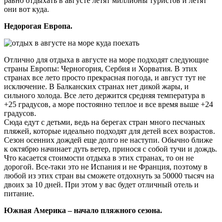
равно отдыхать в августе летят миллионы туристов и летят
они вот куда.
Недорогая Европа.
Отлично для отдыха в августе на море подходят следующие
страны Европы: Черногория, Сербия и Хорватия. В этих
странах все лето просто прекрасная погода, и август тут не
исключение. В Балканских странах нет дикой жары, и
сильного холода. Все лето держится средняя температура в
+25 градусов, а море постоянно теплое и все время выше +24
градусов.
Сюда едут с детьми, ведь на берегах стран много песчаных
пляжей, которые идеально подходят для детей всех возрастов.
Сезон осенних дождей еще долго не наступи. Обычно ближе
к октябрю начинает дуть ветер, принося с собой тучи и дождь.
Что касается стоимости отдыха в этих странах, то он не
дорогой. Все-таки это не Испания и не Франция, поэтому в
любой из этих стран вы сможете отдохнуть за 50000 тысяч на
двоих за 10 дней. При этом у вас будет отличный отель и
питание.
Южная Америка – начало пляжного сезона.