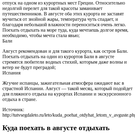
отпуск на одном из курортных мест Греции. Относительно
недолгий перелет для такой красоты заманивает
путешественников. В августе оба этих курорта не заставят
мучиться от знойной жары, температура чуть спадает, и
благодаря небольшой влажности переноситься очень легко.
Поехать отдыхать на море туда, куда мечтаешь долгое время,
необходимо, чтобы мечта стала явью;
Бали
Август рекомендован и для такого курорта, как остров Бали.
Поехать отдыхать на один из курортов Бали в августе
стремятся любители водных стихий, которым даже волны и
ветер не будут преградой;
Испания
Жгучие испанцы, зажигательная атмосфера ожидают вас в
страстной Испании. Август — такой месяц, который подойдет
для пляжного отдыха на курортах Испании и экскурсионного
отдыха в стране.
Источник:
http://tutvsegdaleto.ru/leto/kuda_poehat_otdyhat_letom_v_avguste.ph
Куда поехать в августе отдыхать