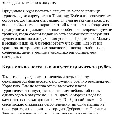
этого делать именно в августе.
Придумывая, куда поехать в августе на море за границу,
туристы редко адресуются к Таиланду, Кубе или экзотическим
островам, хотя зимой отправляются туда не задумываясь. Это
вполне объяснимо: в жаркий летний месяц нет необходимости
предпринимать дальние поездки, особенно в непредсказуемые
тропики, когда совсем недалеко есть возможность получения
лучшего пляжного отдыха в августе — в Греции и на Мальте,
в Испании или на Лазурном берегу Франции. Где нет ни
ураганов, ни тропических опасностей, погода стабильна и
солнечных дней в месяце в несколько раз больше, чем
пасмурных.
Куда можно поехать в августе отдыхать за рубеж
Тем, кто вынужден искать дешевый отдых в силу
сложившегося финансового положения, обычно рекомендуют
Хорватию. Там не всегда отели высокого класса,
туристическая индустрия насчитывает небольшой стаж,
однако здесь в августе до +30 ­°С днем, а морская вода на
каменистых пляжах достигает +26 °С. Детский пляжный
сезон можно открывать безболезненно, ни один малыш не
простудится, а в старинных городах Дубровнике, Сплите и
Задаре. Здесь найдется что посмотреть и чем заняться и