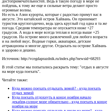
достопримечательностей. Ведь в такую погоду в море не
пойдешь, к тому же еще и сильные ветра делают просто
огромные волны.
Но есть в Азии курорты, которые с радостью примут вас в
августе. Это китайский остров Хайвань. Он принимает
туристов круглогодично, ведь здесь круглый год одна и та же
погода. Средняя температура не опускается ниже +27
градусов. А вода в море всегда теплая и всегда выше +25
градусов. На острове много развлечений для любого возраста
и на любой вкус. Водные горки, аквапарки, детские
аттракционы и многое другое. Отдыхать на острове Хайвань
и здорово и дешево.
Источник: http://vcegdaprazdnik.ru/index.php?newsid=68293
В этой статье мы попытались раскрыть тему: "отдых в августе
на море куда поехать".
Читайте также:
Куда можно поехать отдыхать зимой? - куда поехать
отдых зимой
Куда поехать отдохнуть в конце ноября начало
декабря,солнце море обязательно - куда поехать в конце
ноября на море
Куда можно поехать отдыхать в июле на море? - куда