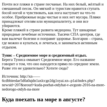
Почти все пляжи в стране песчаные. На них белый, жёлтый и
смешанный песок. Он мягкий и туристам нравится ступать
босой ногой и чувствовать, как нога наступает на что-то
особое. Прибрежные воды чистые и них нет мусора. Пляжи
принадлежат отелям или муниципалитету, и они все
убираются.
Кроме пляжей в стране развита медицина. Тут шикарные
природные лечебные источники. Тысячи СПА центров, где
вам вылечат болезни и поправят здоровье. Болгария – страна,
где можно и купаться, и лечиться, и заниматься активным
отдыхом.
Тунис – Средиземное море и средиземный отдых.
Берега Туниса омывает Средиземное море. Его название
говорит о том, что оно находится прямо по середине земли.
Разве это не удивительно? Хотите сюда?
Источник: http://xn——
6cdbbiredae5d0a0ajdn1axlccge2dg1oyai.xn--p1ai/index.php?
newsid=207&seourl=kuda-poehat-otdyhat-v-avguste-2016-na-more-
nedorogo-otdyh-na-more
Куда поехать на море в августе?