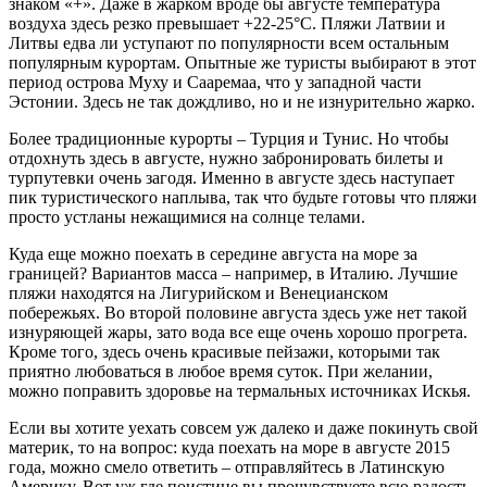
знаком «+». Даже в жарком вроде бы августе температура
воздуха здесь резко превышает +22-25°С. Пляжи Латвии и
Литвы едва ли уступают по популярности всем остальным
популярным курортам. Опытные же туристы выбирают в этот
период острова Муху и Сааремаа, что у западной части
Эстонии. Здесь не так дождливо, но и не изнурительно жарко.
Более традиционные курорты – Турция и Тунис. Но чтобы
отдохнуть здесь в августе, нужно забронировать билеты и
турпутевки очень загодя. Именно в августе здесь наступает
пик туристического наплыва, так что будьте готовы что пляжи
просто устланы нежащимися на солнце телами.
Куда еще можно поехать в середине августа на море за
границей? Вариантов масса – например, в Италию. Лучшие
пляжи находятся на Лигурийском и Венецианском
побережьях. Во второй половине августа здесь уже нет такой
изнуряющей жары, зато вода все еще очень хорошо прогрета.
Кроме того, здесь очень красивые пейзажи, которыми так
приятно любоваться в любое время суток. При желании,
можно поправить здоровье на термальных источниках Искья.
Если вы хотите уехать совсем уж далеко и даже покинуть свой
материк, то на вопрос: куда поехать на море в августе 2015
года, можно смело ответить – отправляйтесь в Латинскую
Америку. Вот уж где поистине вы прочувствуете всю радость