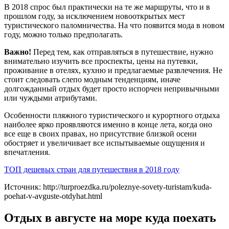
В 2018 спрос был практически на те же маршруты, что и в
прошлом году, за исключением новооткрытых мест
туристического паломничества. На что появится мода в новом
году, можно только предполагать.
Важно!
Перед тем, как отправляться в путешествие, нужно
внимательно изучить все проспекты, цены на путевки,
проживание в отелях, кухню и предлагаемые развлечения. Не
стоит следовать слепо модным тенденциям, иначе
долгожданный отдых будет просто испорчен непривычными
или чуждыми атрибутами.
Особенности пляжного туристического и курортного отдыха
наиболее ярко проявляются именно в конце лета, когда оно
все еще в своих правах, но присутствие близкой осени
обостряет и увеличивает все испытываемые ощущения и
впечатления.
ТОП дешевых стран для путешествия в 2018 году
Источник: http://turproezdka.ru/poleznye-sovety-turistam/kuda-
poehat-v-avguste-otdyhat.html
Отдых в августе на море куда поехать