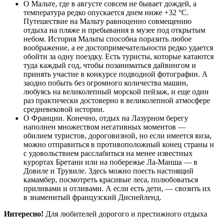
О Мальте, где в августе совсем не бывает дождей, а
температура редко опускается днем ниже +32 °С.
Путешествие на Мальту равноценно совмещению
отдыха на пляже и пребывания в музее под открытым
небом. История Мальты способна поразить любое
воображение, а ее достопримечательности редко удается
обойти за одну поездку. Есть туристы, которые катаются
туда каждый год, чтобы позаниматься дайвингом и
принять участие в конкурсе подводной фотографии. А
заодно побыть без огромного количества машин,
любуясь на великолепный морской пейзаж, и еще один
раз практически достоверно в великолепной атмосфере
средневековой истории.
О Франции. Конечно, отдых на Лазурном берегу
наполнен множеством негативных моментов —
обилием туристов, дороговизной, но если имеется виза,
можно отправиться в противоположный конец страны и
с удовольствием расслабиться на менее известных
курортах Бретани или на побережье Ла-Манша — в
Довиле и Трувиле. Здесь можно поесть настоящий
камамбер, посмотреть красивые леса, полюбоваться
приливами и отливами. А если есть дети, — свозить их
в знаменитый французский Диснейленд.
Интересно!
Для любителей дорогого и престижного отдыха