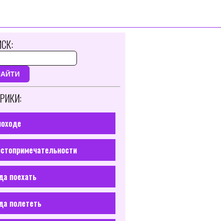
СК:
НАЙТИ
РИКИ:
походе
стопримечательности
да поехать
да полететь