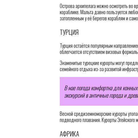
Острова архипелага можно осмотреть во вр
кораблике. Мальта давно пользуется люб
затопленным у её берегов кораблям и само
ТУРЦИЯ
Турция остаётся популярным направлением
облегчается отсутствием визовых формаль
Знаменитые турецкие курорты могут предл
семейного отдыха из-за развитой инфраст
В мае погода комфортна для конных 
экскурсий в античные города и древ
Весной средиземноморские курорты утопаю
подводного плавания. Курорты Эгейского 
АФРИКА