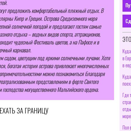
тей.
Пу
огут предложить комфортабельный пляжный отдых. В
улярны Кипр и Греция. Острова Средиземного моря
Сд
епной солнечной погодой и предлагают гостям самые
зного отдыха – водных видов спорта, аттракционов,
ЭТО
оходит чудесный Фестиваль цветов, а на Пафосе и в
очный карнавал.
Куда
ым садом, цветущим под яркими солнечными лучами. Хотя
в Ев
в ев
ся, богатая история острова привлекает многочисленных
топримечательностями можно познакомиться благодаря
Куда
театрализованным представлениям в форте Святого
поех
 господства могущественного Мальтийского ордена.
Где 
стра
ЕХАТЬ ЗА ГРАНИЦУ
отды
море
Пол 