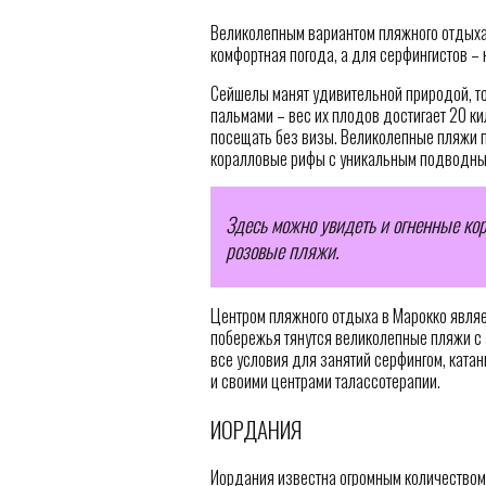
Великолепным вариантом пляжного отдыха 
комфортная погода, а для серфингистов – н
Сейшелы манят удивительной природой, т
пальмами – вес их плодов достигает 20 ки
посещать без визы. Великолепные пляжи 
коралловые рифы с уникальным подводны
Здесь можно увидеть и огненные ко
розовые пляжи.
Центром пляжного отдыха в Марокко являе
побережья тянутся великолепные пляжи с 
все условия для занятий серфингом, ката
и своими центрами талассотерапии.
ИОРДАНИЯ
Иордания известна огромным количеством