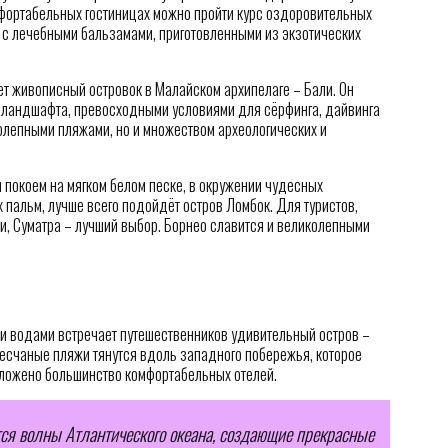
мфортабельных гостиницах можно пройти курс оздоровительных
 с лечебными бальзамами, приготовленными из экзотических
т живописный островок в Малайском архипелаге – Бали. Он
й ландшафта, превосходными условиями для сёрфинга, дайвинга
колепными пляжами, но и множеством археологических и
и покоем на мягком белом песке, в окружении чудесных
 пальм, лучше всего подойдёт остров Ломбок. Для туристов,
, Суматра – лучший выбор. Борнео славится и великолепными
 водами встречает путешественников удивительный остров –
песчаные пляжи тянутся вдоль западного побережья, которое
ложено большинство комфортабельных отелей.
тся волны Атлантического океана, создающие прекрасные