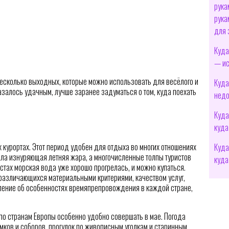
рука
рука
для 
Куда
— ис
есколько выходных, которые можно использовать для весёлого и
Куда
азалось удачным, лучше заранее задуматься о том, куда поехать
недо
Куда
куда
 курортах. Этот период удобен для отдыха во многих отношениях
Куда
ила изнуряющая летняя жара, а многочисленные толпы туристов
куда
естах морская вода уже хорошо прогрелась, и можно купаться.
различающихся материальными критериями, качеством услуг,
ление об особенностях времяпрепровождения в каждой стране,
по странам Европы особенно удобно совершать в мае. Погода
ков и соборов, прогулок по живописным уголкам и старинным