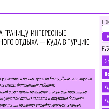
ПОИ
ЗА ГРАНИЦУ: ИНТЕРЕСНЫЕ
НОГО ОТДЫХА — КУДА В ТУРЦИЮ
РУБ
В 
До
 у участников речных туров по Рейну, Дунаю или круизов
ых каютах белоснежных лайнеров.
Ку
ный сезон только начинается, и море ещё прохладное,
еимуществом отдыха является и отсутствие большого
Ку
ёплая погода позволяет спокойно заняться осмотром