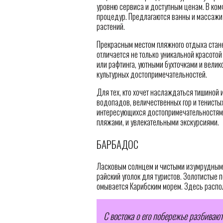
уровню сервиса и доступным ценам. В ко
процедур. Предлагаются ванны и массажи
растений.
Прекрасным местом пляжного отдыха стане
отличается не только уникальной красото
или рафтинга, уютными бухточками и вели
культурных достопримечательностей.
Для тех, кто хочет наслаждаться тишиной 
водопадов, величественных гор и тенистых
интересующихся достопримечательностями
пляжами, и увлекательными экскурсиями.
БАРБАДОС
Ласковым солнцем и чистыми изумрудными
райский уголок для туристов. Золотистые 
омывается Карибским морем. Здесь распо
С востока о его побережье разбиваю