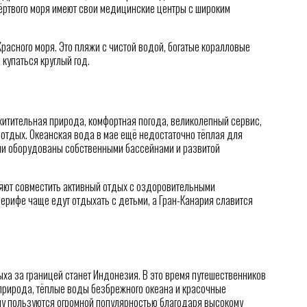
ёртвого моря имеют свои медицинские центры с широким
Красного моря. Это пляжи с чистой водой, богатые коралловые
купаться круглый год.
схитительная природа, комфортная погода, великолепный сервис,
 отдых. Океанская вода в мае ещё недостаточно тёплая для
ели оборудованы собственными бассейнами и развитой
ют совместить активный отдых с оздоровительными
нерифе чаще едут отдыхать с детьми, а Гран-Канария славится
а за границей станет Индонезия. В это время путешественников
природа, тёплые воды безбрежного океана и красочные
ну пользуются огромной популярностью благодаря высокому