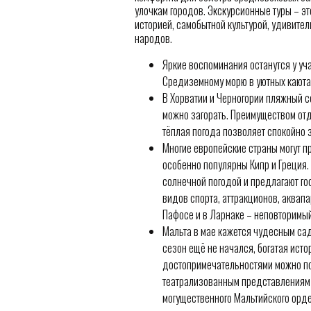
улочкам городов. Экскурсионные туры – э
историей, самобытной культурой, удивите
народов.
Яркие воспоминания останутся у уча
Средиземному морю в уютных каюта
В Хорватии и Черногории пляжный с
можно загорать. Преимуществом отды
тёплая погода позволяет спокойно 
Многие европейские страны могут 
особенно популярны Кипр и Греция.
солнечной погодой и предлагают г
видов спорта, аттракционов, аквапа
Пафосе и в Ларнаке – неповторимы
Мальта в мае кажется чудесным са
сезон ещё не начался, богатая ист
достопримечательностями можно по
театрализованным представлениям 
могущественного Мальтийского орде