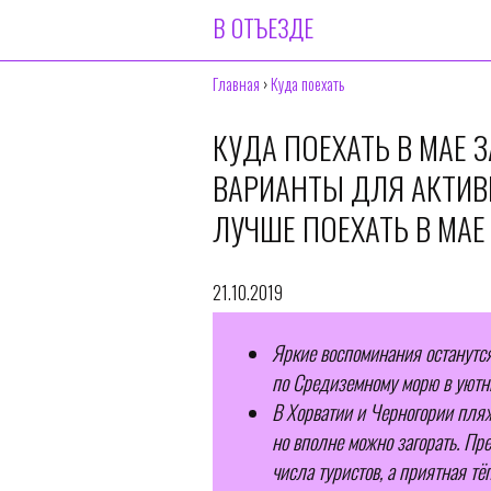
В ОТЪЕЗДЕ
Главная
›
Куда поехать
КУДА ПОЕХАТЬ В МАЕ 
ВАРИАНТЫ ДЛЯ АКТИВ
ЛУЧШЕ ПОЕХАТЬ В МАЕ
21.10.2019
Яркие воспоминания останутся
по Средиземному морю в уютн
В Хорватии и Черногории пляж
но вполне можно загорать. Пр
числа туристов, а приятная т