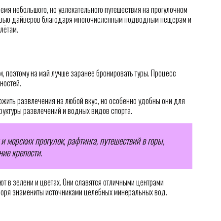
емя небольшого, но увлекательного путешествия на прогулочном
овью дайверов благодаря многочисленным подводным пещерам и
лётам.
, поэтому на май лучше заранее бронировать туры. Процесс
ностей.
ожить развлечения на любой вкус, но особенно удобны они для
руктуры развлечений и водных видов спорта.
и морских прогулок, рафтинга, путешествий в горы,
ние крепости.
т в зелени и цветах. Они славятся отличными центрами
моря знамениты источниками целебных минеральных вод.