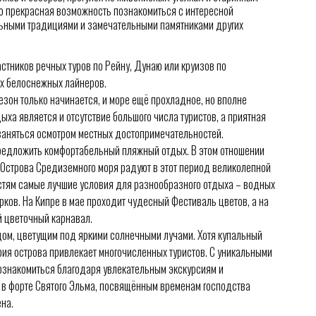
то прекрасная возможность познакомиться с интересной
льными традициями и замечательными памятниками других
стников речных туров по Рейну, Дунаю или круизов по
х белоснежных лайнеров.
езон только начинается, и море ещё прохладное, но вполне
ха является и отсутствие большого числа туристов, а приятная
заняться осмотром местных достопримечательностей.
предложить комфортабельный пляжный отдых. В этом отношении
 Острова Средиземного моря радуют в этот период великолепной
остям самые лучшие условия для разнообразного отдыха – водных
рков. На Кипре в мае проходит чудесный Фестиваль цветов, а на
й цветочный карнавал.
дом, цветущим под яркими солнечными лучами. Хотя купальный
ория острова привлекает многочисленных туристов. С уникальными
знакомиться благодаря увлекательным экскурсиям и
в форте Святого Эльма, посвящённым временам господства
на.