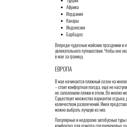
Турция
Африка
Иордания
Канары
Индонезия
Барбадос
Впереди чудесные майские праздники и н
увлекательного путешествия. Чтобы оно ок
в мае за границу.
ЕВРОПА
В мае начинается пляжный сезон на многих
– стоит комфортная погода, ещё не наступ
не заполонили пляжи и отели. Во многих м
Существует множество вариантов отдыха, 
количеством развлечений. Имея представ
можно выбрать лучшую из них.
Популярные и недорогие автобусные туры 
комфортна для осмотра средневековых зам