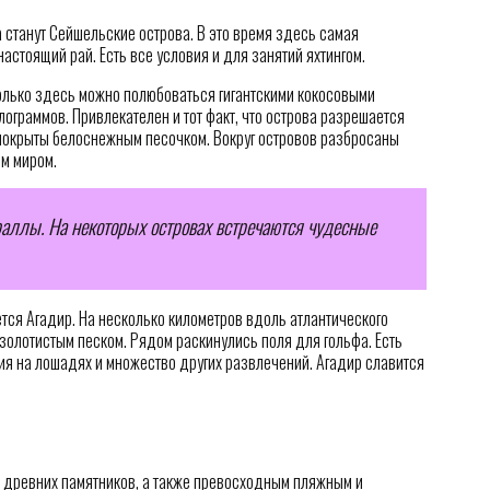
станут Сейшельские острова. В это время здесь самая
астоящий рай. Есть все условия и для занятий яхтингом.
олько здесь можно полюбоваться гигантскими кокосовыми
лограммов. Привлекателен и тот факт, что острова разрешается
покрыты белоснежным песочком. Вокруг островов разбросаны
м миром.
раллы. На некоторых островах встречаются чудесные
тся Агадир. На несколько километров вдоль атлантического
золотистым песком. Рядом раскинулись поля для гольфа. Есть
ния на лошадях и множество других развлечений. Агадир славится
 древних памятников, а также превосходным пляжным и