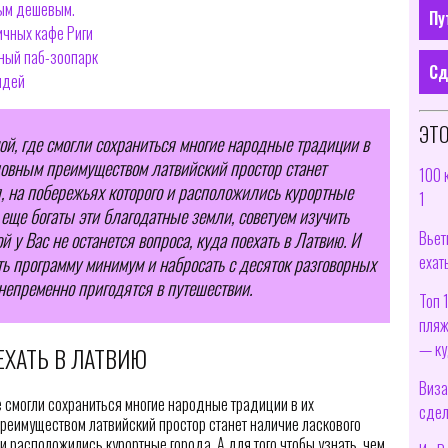
мым дешевым.
Пу
ичных кафе Риги
ный паб-зоопарк
Сд
идей
ЭТО
ной, где смогли сохраниться многие народные традиции в
ловным преимуществом латвийский простор станет
100 
, на побережьях которого и расположились курортные
1
м еще богаты эти благодатные земли, советуем изучить
Вьет
й у Вас не останется вопроса, куда поехать в Латвию. И
ехат
ть программу минимум и набросать с десяток разговорных
непременно пригодятся в путешествии.
Топ 
пляж
— ку
ЕХАТЬ В ЛАТВИЮ
Виза
де смогли сохраниться многие народные традиции в их
сдел
реимуществом латвийский простор станет наличие ласкового
 и расположились курортные города. А для того чтобы узнать, чем