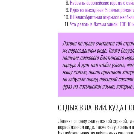
Названы европейские города с са
Идея на выходные: 5 самых романт
В Великобритании открылся необыч
Что делать в Латвии зимой: ТОП 10 
Латвия по праву считается той стра
их первозданном виде. Также безус
наличие ласкового Балтийского моря
города. А для того чтобы узнать, че
нашу статью, после прочтения которо
не забудьте перед поездкой состави
фраз на латышском языке, которые 
ОТДЫХ В ЛАТВИИ. КУДА ПО
Латвия по праву считается той страной, г
первозданном виде. Также безусловным п
Балтийского моря, на побережьях которого