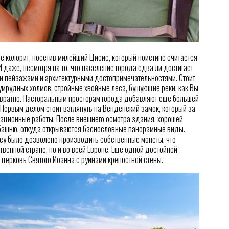
ее колорит, посетив милейший Цисис, который поистине считается
 даже, несмотря на то, что население города едва ли достигает
ми пейзажами и архитектурными достопримечательностями. Стоит
умрудных холмов, стройные хвойные леса, бушующие реки, как Вы
звратно. Пасторальным просторам города добавляют еще большей
Первым делом стоит взглянуть на Венденский замок, который за
врационные работы. После внешнего осмотра здания, хорошей
 башню, откуда открываются баснословные панорамные виды.
сису было дозволено производить собственные монеты, что
твенной стране, но и во всей Европе. Еще одной достойной
церковь Святого Иоанна с руинами крепостной стены.