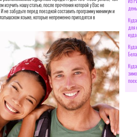
Из Р
м изучить нашу статью, после прочтения которой у Вас не
день
. И не забудьте перед поездкой составить программу минимум и
 латышском языке, которые непременно пригодятся в
Куда
для 
куда
Куда
Бела
Куда
зимо
поех