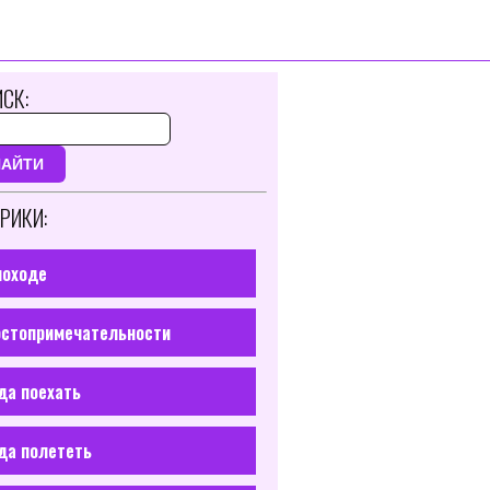
СК:
НАЙТИ
РИКИ:
походе
стопримечательности
да поехать
да полететь