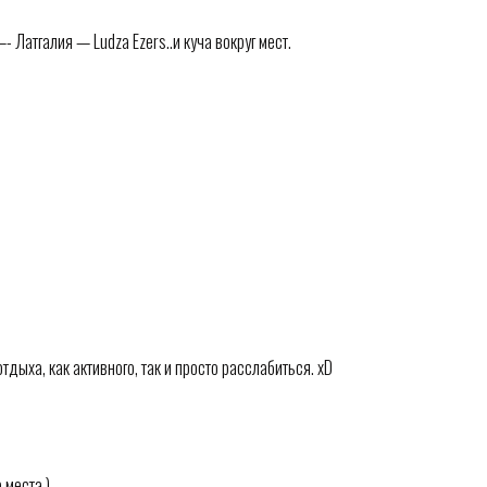
 Латгалия — Ludza Ezers..и куча вокруг мест.
дыха, как активного, так и просто расслабиться. xD
 места )