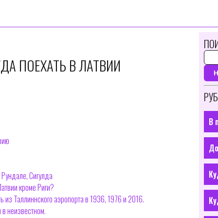
ПОИ
ДА ПОЕХАТЬ В ЛАТВИИ
РУБ
В 
вию
До
Ку
 Рундале, Сигулда
Латвии кроме Риги?
ь из Таллиннского аэропорта в 1936, 1976 и 2016.
Ку
 в неизвестном.