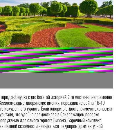
ородок Бауска с его богатой историей. Это местечко непременно
и. Всевозможные дворянские имения, пережившие войны 16-19
о искушенного туриста. Если говорить о достопримечательностях
Руэнталя, что удобно разместился в близлежащем поселке
 сооружение для самого герцога Бирона. Барочный комплекс
без лишней скромности называться шедевром архитектурной