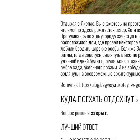
Отдыхая в Лиепае, Вы окажетесь на просто
что именно здесь рождается ветер. Хотя 
Прогуливаясь по этому городу зачастую м
расположился дом, где провел некоторое в
любили бродить царские особы. Если же В
ритмы, тогда советуем заглянуть в местно 
удачной идеей будет прогуляться по глав
амбре сада, усеянного розами. И не забуд
взглянуть на всевозможные архитектурные
Источник: http://blog.bagway.ru/otdyh-v-go
КУДА ПОЕХАТЬ ОТДОХНУТЬ 
Вопрос решен и
закрыт
.
ЛУЧШИЙ ОТВЕТ