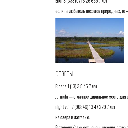
Енот 8 (338157) 6 26 635 7 лет
если ты любитель походов природных, то —-
ОТВЕТЫ
Ridens 1 (13) 3 8 45 7 лет
Jūrmala — отличное цивильное место для от
night vulf 7 (96846) 13 47 229 7 лет
на озера в латгалию.
В сторону Колки есть очень красивые тихие