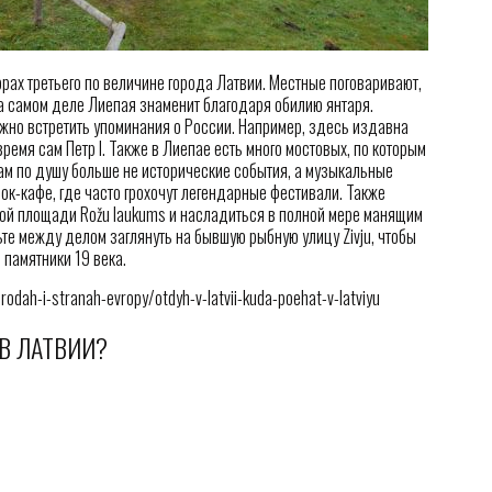
рах третьего по величине города Латвии. Местные поговаривают,
на самом деле Лиепая знаменит благодаря обилию янтаря.
ожно встретить упоминания о России. Например, здесь издавна
ремя сам Петр I. Также в Лиепае есть много мостовых, по которым
ам по душу больше не исторические события, а музыкальные
рок-кафе, где часто грохочут легендарные фестивали. Также
ной площади Rožu laukums и насладиться в полной мере манящим
ьте между делом заглянуть на бывшую рыбную улицу Zivju, чтобы
 памятники 19 века.
rodah-i-stranah-evropy/otdyh-v-latvii-kuda-poehat-v-latviyu
В ЛАТВИИ?