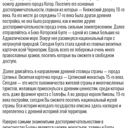
осмотр древнего города Котор. Посетите его основные
достопримечательности, главная из которых — Княжеский дворец 18-го
века. На его месте до середины 17-го века была другая древняя
постройка, но она была разрушена, как и многие другие
достопримечательности города очень сильным землетрясением. Далее
отправляйтесь к Боко-Которской бухте — одной из самых больших на
Адриатическом море. Вокруг нее раскинулся национальный парк с
нетронутой природой. Сегодня бухта стала одной из главных визитных
карточек всей Черногории. Вдоль всего ее побережья очень много
православных храмов, посетить которые вы сможете в свободном
доступе.
Далее двигайтесь в направлении древней столицы страны — города
Цетинье. Визитная карточка города — Цетинский монастырь 15-го века.
Сегодня — это место паломничества жителей страны и многочисленных
туристов, желающих прикоснуться к древним ценностям, среди которых
есть даже фрагмент креста с Голгофы. А во дворце короля Николы, 19-го
века постройки, сегодня Вы сможете посетить национальный музей
страны. Вся история молодого государства описана здесь наглядно и
переплетена с древней историей этой территории.
Наверно самыми знаменитыми достопримечательностями в
окрестностях Будвы являются церкви, монастыри, заливы и бухты.