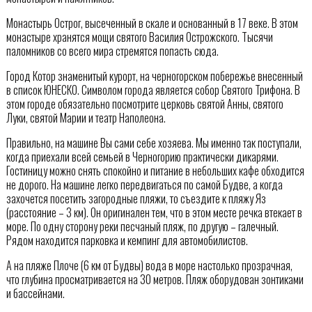
Монастырь Острог, высеченный в скале и основанный в 17 веке. В этом
монастыре хранятся мощи святого Василия Острожского. Тысячи
паломников со всего мира стремятся попасть сюда.
Город Котор знаменитый курорт, на черногорском побережье внесенный
в список ЮНЕСКО. Символом города является собор Святого Трифона. В
этом городе обязательно посмотрите церковь святой Анны, святого
Луки, святой Марии и театр Наполеона.
Правильно, на машине Вы сами себе хозяева. Мы именно так поступали,
когда приехали всей семьей в Черногорию практически дикарями.
Гостиницу можно снять спокойно и питание в небольших кафе обходится
не дорого. На машине легко передвигаться по самой Будве, а когда
захочется посетить загородные пляжи, то съездите к пляжу Яз
(расстояние – 3 км). Он оригинален тем, что в этом месте речка втекает в
море. По одну сторону реки песчаный пляж, по другую – галечный.
Рядом находится парковка и кемпинг для автомобилистов.
А на пляже Плоче (6 км от Будвы) вода в море настолько прозрачная,
что глубина просматривается на 30 метров. Пляж оборудован зонтиками
и бассейнами.