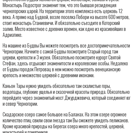
Монастырь Подострог знаменит тем, что это бывшая резиденция
черногорских царей. На территории этого комплекса есть церковь 12
века. А прямо над Будвой, возле поселка Побори на высоте 600 метров,
стоит монастырь Станиевичи. И обязательно съездите в Которский
залив. Место известное с древних времен, как одно из красивейших в
Адриатике.
На машине из Будвы Вы можете посмотреть все достопримечательности
Черногории. Начните с самой Будвы посмотрите Старый город там
церкви, крепости и 3 музея. Обязательно посмотрите курорт Святой
Стефан, здесь отдыхают знаменитости и королевские особы. Недалеко
от Будвы городок Петровац в нем можно посмотреть венецианскую
крепость и множество церквей с древними иконами.
Каньон Тары нужно увидеть обязательно там скалистые горы,
водопады, глубокие ущелья и сказочной красоты природа. Обязательно
перейдите через знаменитый мост Джурджевича, который соединяет юг
и север Черногории.
Скадарское озеро самое большое на Баланах. На этом озере огромное
количество птиц свили свои гнезда там Вы сможете увидеть пеликанов.
Кроме красивой природы на берегах озера много крепостей, церквей,
монастырей и памятников.