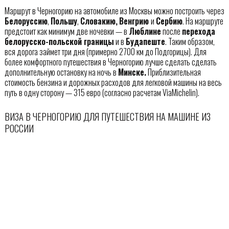
Маршрут в Черногорию на автомобиле из Москвы можно построить через
Белоруссию
,
Польшу
,
Словакию,
Венгрию
и
Сербию
. На маршруте
предстоит как минимум две ночевки — в
Люблине
после
перехода
белорусско-польской границы
и в
Будапеште
. Таким образом,
вся дорога займет три дня (примерно 2700 км до Подгорицы). Для
более комфортного путешествия в Черногорию лучше сделать сделать
дополнительную остановку на ночь в
Минске.
Приблизительная
стоимость бензина и дорожных расходов для легковой машины на весь
путь в одну сторону — 315 евро (согласно расчетам ViaMichelin).
ВИЗА В ЧЕРНОГОРИЮ ДЛЯ ПУТЕШЕСТВИЯ НА МАШИНЕ ИЗ
РОССИИ