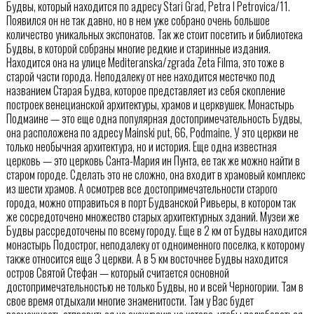
Будвы, который находится по адресу Stari Grad, Petra I Petrovica/11.
Появился он не так давно, но в нем уже собрано очень большое
количество уникальных экспонатов. Так же стоит посетить и библиотека
Будвы, в которой собраны многие редкие и старинные издания.
Находится она на улице Mediteranska/zgrada Zeta Filma, это тоже в
старой части города. Неподалеку от нее находится местечко под
названием Старая Будва, которое представляет из себя скопление
построек венецианской архитектуры, храмов и церквушек. Монастырь
Подмаине — это еще одна популярная достопримечательность Будвы,
она расположена по адресу Mainski put, 66, Podmaine. У это церкви не
только необычная архитектура, но и история. Еще одна известная
церковь — это церковь Санта-Мария ин Пунта, ее так же можно найти в
старом городе. Сделать это не сложно, она входит в храмовый комплекс
из шести храмов. А осмотрев все достопримечательности старого
города, можно отправиться в порт Будванской Ривьеры, в котором так
же сосредоточено множество старых архитектурных зданий. Музеи же
Будвы рассредоточены по всему городу. Еще в 2 км от Будвы находится
монастырь Подострог, неподалеку от одноименного поселка, к которому
также относится еще 3 церкви. А в 5 км восточнее Будвы находится
остров Святой Стефан — который считается основной
достопримечательностью не только Будвы, но и всей Черногории. Там в
свое время отдыхали многие знаменитости. Там у Вас будет