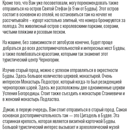
Кроме того, что Вам уже посоветовали, могу порекомендовать также
отправиться на остров Святой Стефан (в 9 км от Будвы). Этот остров
состоит в основном из отелей, но остановиться там на ночлег не
рассчитывайте – курорт настолько элитный, что номера бронируются за
полгода. Это живописный остров с королевскими парками, озерами,
чистыми пляжами и розовым песком.
На машине, без зависимости от автобусов конечно, будет проще
добраться до всех достопримечательностей и интересных мест Будвы,
а также полюбоваться красотами, которыми так знаменит этот
туристический центр Черногории.
Изучив старый город, можно с успехом отправляться в окрестности
Будвы. Здесь большое количество церквей, монастырей. Очень
интересен Монастырь Подострог, который когда-то был резиденцией
черногорских царей. Здесь же расположены две одноименные церкви
Успения Богородицы. Стоит также съездить к монастырю Станиевичи и
в женский монастырь Подластва.
Думаю, в первую очередь, Вам стоит отправиться в старый город. Самая
основная достопримечательность там — это Цитадель в Будве. Эта
старинная крепость, которая является визитной карточкой Будвы.
Большой туристический интерес вызывает и археологический музей