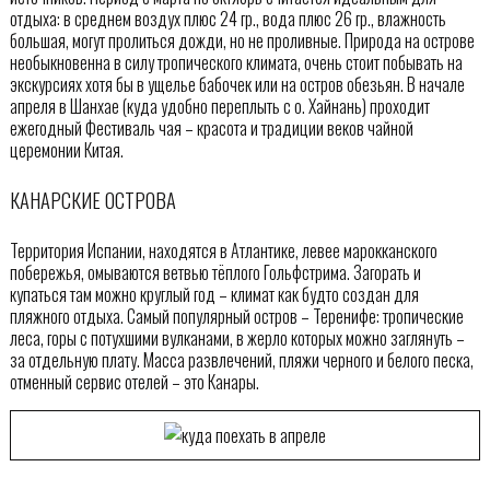
отдыха: в среднем воздух плюс 24 гр., вода плюс 26 гр., влажность
большая, могут пролиться дожди, но не проливные. Природа на острове
необыкновенна в силу тропического климата, очень стоит побывать на
экскурсиях хотя бы в ущелье бабочек или на остров обезьян. В начале
апреля в Шанхае (куда удобно переплыть с о. Хайнань) проходит
ежегодный Фестиваль чая – красота и традиции веков чайной
церемонии Китая.
КАНАРСКИЕ ОСТРОВА
Территория Испании, находятся в Атлантике, левее марокканского
побережья, омываются ветвью тёплого Гольфстрима. Загорать и
купаться там можно круглый год – климат как будто создан для
пляжного отдыха. Самый популярный остров – Теренифе: тропические
леса, горы с потухшими вулканами, в жерло которых можно заглянуть –
за отдельную плату. Масса развлечений, пляжи черного и белого песка,
отменный сервис отелей – это Канары.