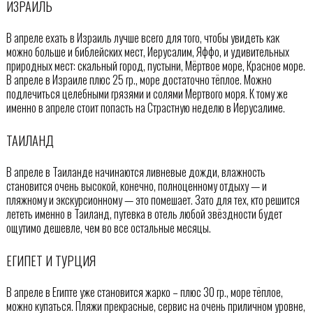
ИЗРАИЛЬ
В апреле ехать в Израиль лучше всего для того, чтобы увидеть как
можно больше и библейских мест, Иерусалим, Яффо, и удивительных
природных мест: скальный город, пустыни, Мёртвое море, Красное море.
В апреле в Израиле плюс 25 гр., море достаточно тёплое. Можно
подлечиться целебными грязями и солями Мертвого моря. К тому же
именно в апреле стоит попасть на Страстную неделю в Иерусалиме.
ТАИЛАНД
В апреле в Таиланде начинаются ливневые дожди, влажность
становится очень высокой, конечно, полноценному отдыху — и
пляжному и экскурсионному — это помешает. Зато для тех, кто решится
лететь именно в Таиланд, путевка в отель любой звёздности будет
ощутимо дешевле, чем во все остальные месяцы.
ЕГИПЕТ И ТУРЦИЯ
В апреле в Египте уже становится жарко – плюс 30 гр., море тёплое,
можно купаться. Пляжи прекрасные, сервис на очень приличном уровне,