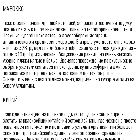
МАРОККО
Тоже страна с очень древней историей, абсолютно восточная по духу,
поэтому бегать в голом виде можно только на территории своего отеля.
Пляжные курорты находятся на двух побережьях страны:
атлантического и средиземноморского. В апреле уже достаточно жарко
– не ниже 28 гр., вода на любом из побережий уже тёплая для купания –
от плюс 19 гр. Туристическое обслуживание развито на очень высоком
уровне, пляжи мягкие и белые. Времяпрепровождение по вкусу можно
выбрать уже там: скататься на экскурсии, купить сафари на джипе,
потолкаться и поторговаться на настоящем восточном рынке.
Совместить весь спектр отдыха можно, например, на курорте Агадир на
берегу Атлантики.
КИТАЙ
Если сделать акцент на пляжном отдыхе, то лучше всего в апреле
слетать на красивейший китайский остров Хайнань, где можно не просто
поваляться на пляже, но и подправить усталый организм: там большой
спектр центров китайской медицины, животворящих термальных
источников. Период с марта по октябрь считается идеальным для