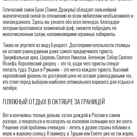
Готический замок Бран (Замок Дракулы) обладает сильнейшей
магнетической силой по отношению ко всем любителям необъяснимого и
неизведанного. Здесь вы узнаете обо всех легендах, благодаря
которым прославился знаменитый граф, сможете побродить по
многочисленным залам, напоминающими огромные лабиринты.
Также не упустите из виду Бухарест. Достопримечательности столицы
не оставят равнодушным даже самого придирчивого туриста.
Триумфальная арка, Церковь Святого Николая, Антенеум, Собор Святого
Йозефа, Королевский дворец – это то, ради чего туристы спешат
попасть туда. Отдых в Румынии – это мечта каждого туриста. Высокий
европейский уровень по доступной цене не оставит равнодушными тех,
кто стоит перед выбором наиболее оптимального варианта для отдыха в
октябре.
ПЛЯЖНЫЙ ОТДЫХ В ОКТЯБРЕ ЗА ГРАНИЦЕЙ
Вот и кончились теплые деньки, сезон дождей в России в самом
разгаре, а покупаться и позагорать на ласковом солнышке все же охота.
Решение этой проблемы очевидно – лететь в другие страны поближе к
морю и жаркому солнцу. К примеру, в Турции или Египте уже не так жарко,