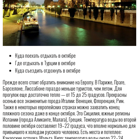
Куда поехать отдыхать в октябре
Где отдыхать в Турции в октябре
Куда съездить отдохнуть в октябре
Прежде всего стоит обратить внимание на Европу. В Париже, Праге,
Барселоне, Лиссабоне гораздо меньше туристов, чем летом. Для
прогулок еще достаточно тепло — от 15 до 25 градусов. Прекрасны
осенью все знаменитые города Италии: Венеция, Флоренция, Рим.
Также в некоторых европейских странах можно захватить конец
пляжного сезона даже в конце октября. Это Сицилия, южные регионы
Испании (города Аликанте, Малага), Греция. Температура воды во второй
половине октября составляет 19–22 градуса, что вполне нормально для
привыкшего к холодам русского человека. Есть места и потеплее:
Канарские острова, Мальта, Кипр: температура воды около 22–24