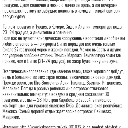
градусов. Днем солнечно и можно отлично загореть, а вот вечерами
прохладно, поэтому не забудьте положить в чемодан теплый свитер и
легкую куртку.
Теплом порадует и Турция, в Кемере, Сиде и Алании температура воды
23–24 градуса, а днем тепло и солнечно.
Если вас не пугают периодические вооруженные восстания и вообще вы
любите опасность — то курорты Египта порадуют вас очень теплым
(около 27 градусов) морем и жаркой погодой. Можно выбрать и другие
популярные арабские страны: Тунис и Марокко. Температура воды там
пониже, чем в Египте (21–24 градуса), но загар будет ничуть не хуже.
Экзотические направления, где «вечное лето», также хорошо подойдут,
ведь в большинстве этих стран осенью заканчивается сезон дождей.
Прежде всего, это Юго-Восточная Азия: Таиланд, Вьетнам, Индонезия,
Малайзия. Погода в разных регионах и на островах отличается
незначительно: температура воздуха в среднем составляет 30
градусов, а воды — 28. Из стран Карибского бассейна наиболее
комфортными для туристов являются Куба, Доминиканская республика,
Мексика. Самый дорогой отдых ждет вас на островах: Сейшелах,
Маврикии.
Источник: http://www.kakprosto.ru/kak-801872-kuda-poehat-otdyhat-v-