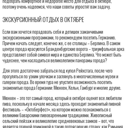
подобрать комфортное и недорогое место для отдыха в октябре,
поэтому очень надеемся, что наши советы упростят вам задачу.
ЭКСКУРСИОННЫЙ ОТДЫХ В ОКТЯБРЕ
Если вам хочется порадовать себя и детишек заманчивыми
экскурсионными программами, то рекомендуем посетить Германию.
Причем начать следует, конечно же, с ее столицы – Берлина. В самом
центре города красуются Бранденбургские ворота – триумфальная арка
представляет собой символ мира и единства Берлина. Что может быть
чудеснее, чем насладиться великолепием панорамы города?
Для этого достаточно забраться под купол Рейхстага, после чего
прогуляться по узким улочкам и заглянуть в многочисленные музеи и
галереи города. Во время тура не упустите возможность посетить
знаменитые города Германии: Мюнхен, Кельн, Гамбург и многие другие.
Мюнхен – это тот самый город, который в октябре оценят все любители
пива, поскольку в начале месяца здесь проходит знаменитый пивной
фестиваль – «Октоберфест», на котором можно познакомиться с
великими баварскими пивоваренными традициями. Живописный
сельский пейзаж и великолепие средневековых замков – вот, что
является главной приманкой в такую потрясающую страну, как Румыния.