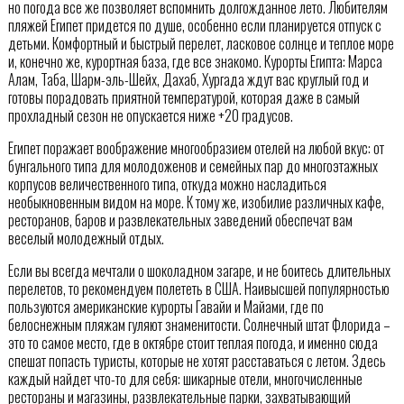
но погода все же позволяет вспомнить долгожданное лето. Любителям
пляжей Египет придется по душе, особенно если планируется отпуск с
детьми. Комфортный и быстрый перелет, ласковое солнце и теплое море
и, конечно же, курортная база, где все знакомо. Курорты Египта: Марса
Алам, Таба, Шарм-эль-Шейх, Дахаб, Хургада ждут вас круглый год и
готовы порадовать приятной температурой, которая даже в самый
прохладный сезон не опускается ниже +20 градусов.
Египет поражает воображение многообразием отелей на любой вкус: от
бунгального типа для молодоженов и семейных пар до многоэтажных
корпусов величественного типа, откуда можно насладиться
необыкновенным видом на море. К тому же, изобилие различных кафе,
ресторанов, баров и развлекательных заведений обеспечат вам
веселый молодежный отдых.
Если вы всегда мечтали о шоколадном загаре, и не боитесь длительных
перелетов, то рекомендуем полететь в США. Наивысшей популярностью
пользуются американские курорты Гавайи и Майами, где по
белоснежным пляжам гуляют знаменитости. Солнечный штат Флорида –
это то самое место, где в октябре стоит теплая погода, и именно сюда
спешат попасть туристы, которые не хотят расставаться с летом. Здесь
каждый найдет что-то для себя: шикарные отели, многочисленные
рестораны и магазины, развлекательные парки, захватывающий