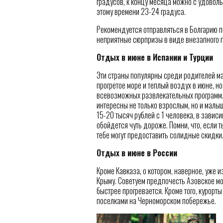
градусов, к концу месяца можно с удоволь
этому времени 23-24 градуса.
Рекомендуется отправляться в Болгарию п
неприятные сюрпризы в виде внезапного п
Отдых в июне в Испании и Турции
Эти страны популярны среди родителей мал
прогретое море и теплый воздух в июне, н
всевозможных развлекательных программ.
интересны не только взрослым, но и малыш
15-20 тысяч рублей с 1 человека, в завис
обойдется чуть дороже. Помни, что, если т
тебе могут предоставить солидные скидки
Отдых в июне в России
Кроме Кавказа, о котором, наверное, уже 
Крыму. Советуем предпочесть Азовское мор
быстрее прогревается. Кроме того, курорт
поселками на Черноморском побережье.