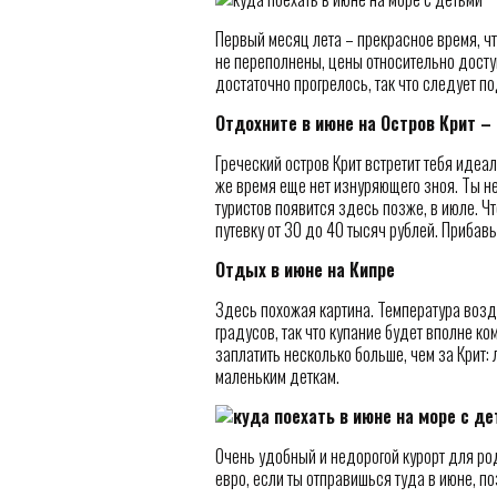
Первый месяц лета – прекрасное время, ч
не переполнены, цены относительно досту
достаточно прогрелось, так что следует п
Отдохните в июне на Остров Крит –
Греческий остров Крит встретит тебя идеа
же время еще нет изнуряющего зноя. Ты не
туристов появится здесь позже, в июле. Ч
путевку от 30 до 40 тысяч рублей. Прибавь
Отдых в июне на Кипре
Здесь похожая картина. Температура возду
градусов, так что купание будет вполне ко
заплатить несколько больше, чем за Крит:
маленьким деткам.
Очень удобный и недорогой курорт для род
евро, если ты отправишься туда в июне, п