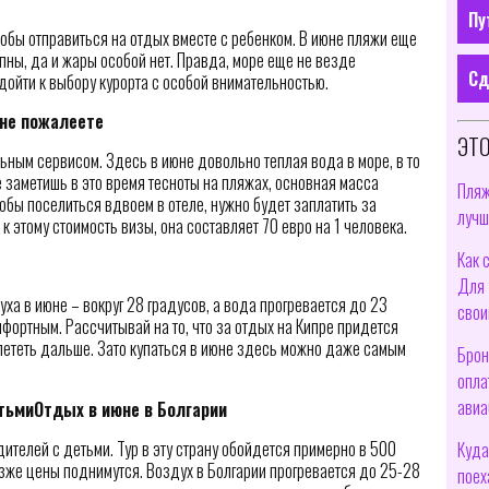
Пу
тобы отправиться на отдых вместе с ребенком. В июне пляжи еще
пны, да и жары особой нет. Правда, море еще не везде
Сд
одойти к выбору курорта с особой внимательностью.
 не пожалеете
ЭТО
льным сервисом. Здесь в июне довольно теплая вода в море, в то
 заметишь в это время тесноты на пляжах, основная масса
Пляж
тобы поселиться вдвоем в отеле, нужно будет заплатить за
лучш
 к этому стоимость визы, она составляет 70 евро на 1 человека.
Как 
Для 
ха в июне – вокруг 28 градусов, а вода прогревается до 23
свои
мфортным. Рассчитывай на то, что за отдых на Кипре придется
 лететь дальше. Зато купаться в июне здесь можно даже самым
Брон
опла
авиа
Отдых в июне в Болгарии
ителей с детьми. Тур в эту страну обойдется примерно в 500
Куда
озже цены поднимутся. Воздух в Болгарии прогревается до 25-28
поех