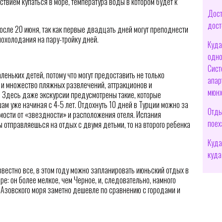
ствием купаться в море, температура воды в котором будет к
Дост
дост
осле 20 июня, так как первые двадцать дней могут преподнести
охолодания на пару-тройку дней.
Куда
одно
Сист
еньких детей, потому что могут предоставить не только
апар
о и множество пляжных развлечений, аттракционов и
мюнх
 Здесь даже экскурсии предусмотрены такие, которые
ам уже начиная с 4-5 лет. Отдохнуть 10 дней в Турции можно за
Отды
имости от «звездности» и расположения отеля. Испания
поех
ы отправляешься на отдых с двумя детьми, то на второго ребенка
.
Куда
куда
известно все, в этом году можно запланировать июньский отдых в
е: он более мелкое, чем Черное, и, следовательно, намного
ы Азовского моря заметно дешевле по сравнению с городами и