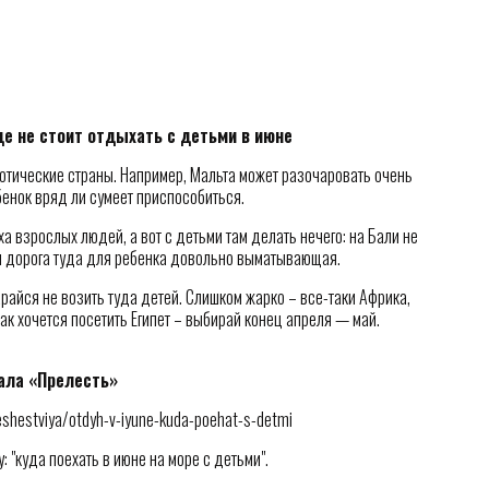
де не стоит отдыхать с детьми в июне
зотические страны. Например, Мальта может разочаровать очень
бенок вряд ли сумеет приспособиться.
а взрослых людей, а вот с детьми там делать нечего: на Бали не
и дорога туда для ребенка довольно выматывающая.
арайся не возить туда детей. Слишком жарко – все-таки Африка,
так хочется посетить Египет – выбирай конец апреля — май.
ала «Прелесть»
teshestviya/otdyh-v-iyune-kuda-poehat-s-detmi
: "куда поехать в июне на море с детьми".