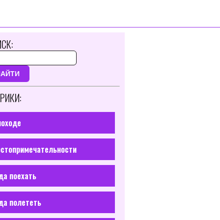
СК:
НАЙТИ
РИКИ:
походе
стопримечательности
да поехать
да полететь