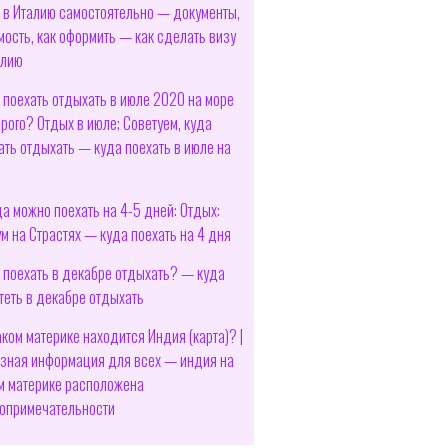
 в Италию самостоятельно — документы,
мость, как оформить — как сделать визу
алию
 поехать отдыхать в июле 2020 на море
рого? Отдых в июле; Советуем, куда
ать отдыхать — куда поехать в июле на
е
да можно поехать на 4-5 дней: Отдых:
м на Страстях — куда поехать на 4 дня
 поехать в декабре отдыхать? — куда
теть в декабре отдыхать
аком материке находится Индия (карта)? |
зная информация для всех — индия на
м материке расположена
опримечательности