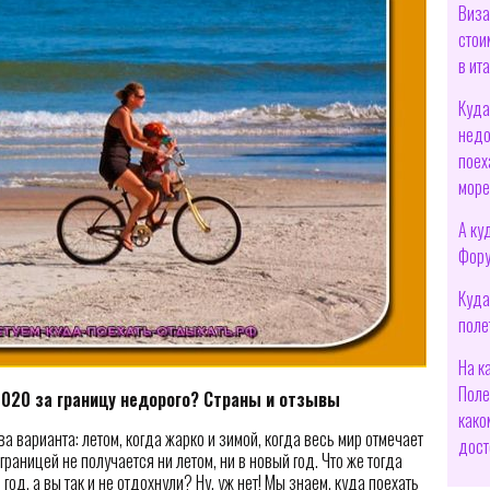
Виза
стои
в ит
Куда
недо
поех
мор
А ку
Фору
Куда
поле
На к
Поле
2020 за границу недорого? Страны и отзывы
како
а варианта: летом, когда жарко и зимой, когда весь мир отмечает
дост
 границей не получается ни летом, ни в новый год. Что же тогда
год, а вы так и не отдохнули? Ну, уж нет! Мы знаем, куда поехать