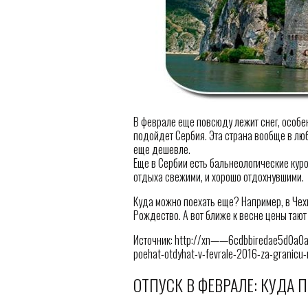
В феврале еще повсюду лежит снег, особен
подойдет Сербия. Эта страна вообще в люб
еще дешевле.
Еще в Сербии есть бальнеологические куро
отдыха свежими, и хорошо отдохнувшими.
Куда можно поехать еще? Например, в Чехию
Рождество. А вот ближе к весне цены тают 
Источник: http://xn——6cdbbiredae5d0a0aj
poehat-otdyhat-v-fevrale-2016-za-granicu
ОТПУСК В ФЕВРАЛЕ: КУДА 