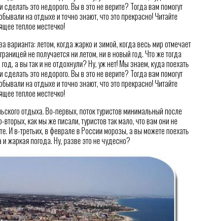
 сделать это недорого. Вы в это не верите? Тогда вам помогут
обывали на отдыхе и точно знают, что это прекрасно! Читайте
ящее теплое местечко!
а варианта: летом, когда жарко и зимой, когда весь мир отмечает
 границей не получается ни летом, ни в новый год. Что же тогда
год, а вы так и не отдохнули? Ну, уж нет! Мы знаем, куда поехать
 сделать это недорого. Вы в это не верите? Тогда вам помогут
обывали на отдыхе и точно знают, что это прекрасно! Читайте
ящее теплое местечко!
ского отдыха. Во-первых, поток туристов минимальный после
вторых, как мы же писали, туристов так мало, что вам они не
е. И в-третьих, в феврале в России морозы, а вы можете поехать
 и жаркая погода. Ну, разве это не чудесно?