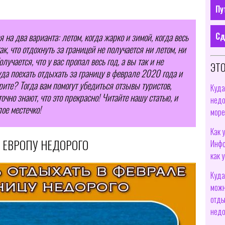
Пу
Сд
на два варианта: летом, когда жарко и зимой, когда весь
ак, что отдохнуть за границей не получается ни летом, ни
лучается, что у вас пропал весь год, а вы так и не
ЭТО
уда поехать отдыхать за границу в феврале 2020 года и
ерите? Тогда вам помогут убедиться отзывы туристов,
Куда
чно знают, что это прекрасно! Читайте нашу статью, и
недо
ое местечко!
море
Как 
В ЕВРОПУ НЕДОРОГО
Инфо
как 
Куда
можн
отды
недо