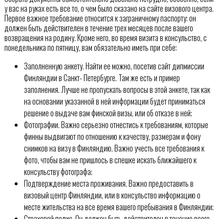
у вас на руках есть все то, о чем было сказано на сайте визового центра.
Первое важное требование относится к заграничному паспорту: он
должен быть действителен в течение трех месяцев после вашего
возвращения на родину. Кроме него, во время визита в консульство, с
понедельника по пятницу, вам обязательно иметь при себе:
Заполненную анкету. Найти ее можно, посетив сайт дипмиссии
Финляндии в Санкт- Петербурге. Там же есть и пример
заполнения. Лучше не пропускать вопросы в этой анкете, так как
на основании указанной в ней информации будет приниматься
решение о выдаче вам финской визы, или об отказе в ней;
Фотографии. Важно серьезно отнестись к требованиям, которые
финны выдвигают по отношению к качеству, размерам и фону
снимков на визу в Финляндию. Важно учесть все требования к
фото, чтобы вам не пришлось в спешке искать ближайшего к
консульству фотографа;
Подтверждение места проживания. Важно предоставить в
визовый центр Финляндии, или в консульство информацию о
месте жительства на все время вашего пребывания в Финляндии;
Страховой полис. Он должен быть действителен в течение всего