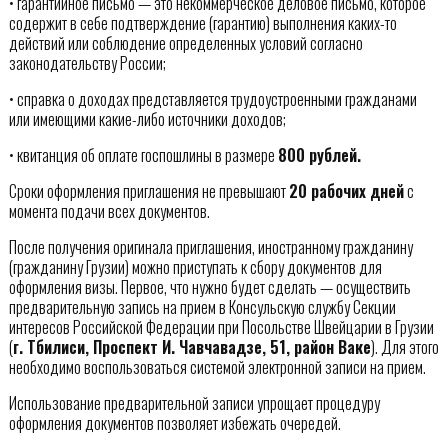
• гарантийное письмо — это некоммерческое деловое письмо, которое
содержит в себе подтверждение (гарантию) выполнения каких-то
действий или соблюдение определенных условий согласно
законодательству России;
• справка о доходах представляется трудоустроенными гражданами
или имеющими какие-либо источники доходов;
• квитанция об оплате госпошлины в размере
800 рублей.
Сроки оформления приглашения не превышают
20 рабочих дней
с
момента подачи всех документов.
После получения оригинала приглашения, иностранному гражданину
(гражданину Грузии) можно приступать к сбору документов для
оформления визы. Первое, что нужно будет сделать — осуществить
предварительную запись на прием в Консульскую службу Секции
интересов Российской Федерации при Посольстве Швейцарии в Грузии
(
г. Тбилиси, Проспект И. Чавчавадзе, 51, район Ваке
). Для этого
необходимо воспользоваться системой электронной записи на прием.
Использование предварительной записи упрощает процедуру
оформления документов позволяет избежать очередей.