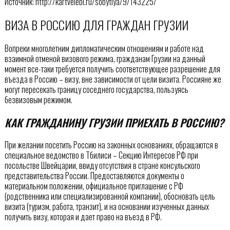
Источник: http://kartvelebi.ru/sobytiya/9/143225/
ВИЗА В РОССИЮ ДЛЯ ГРАЖДАН ГРУЗИИ
Вопреки многолетним дипломатическим отношениям и работе над
взаимной отменой визового режима, гражданам Грузии на данный
момент все-таки требуется получить соответствующее разрешение для
въезда в Россию – визу, вне зависимости от цели визита. Россияне же
могут пересекать границу соседнего государства, пользуясь
безвизовым режимом.
КАК ГРАЖДАНИНУ ГРУЗИИ ПРИЕХАТЬ В РОССИЮ?
При желании посетить Россию на законных основаниях, обращаются в
специальное ведомство в Тбилиси – Секцию Интересов РФ при
посольстве Швейцарии, ввиду отсутствия в стране консульского
представительства России. Предоставляются документы о
материальном положении, официальное приглашение с РФ
(родственника или специализированной компании), обосновать цель
визита (туризм, работа, транзит), и на основании изученных данных
получить визу, которая и дает право на въезд в РФ.