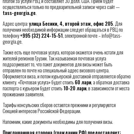
платой за услуги РВЦ и составляет 30 долл. США. Приём будет
осуществляться только по предварительной записи через сайт —
tass-georgia.ge
.
Адрес центра:
улица Бесики, 4, второй этаж, офис 205
. Для
получения необходимой информации следует обращаться в РВЦ по
телефону
+995 (32) 224-15-51
, электронной почте – info@tass-
georgia.ge.
Также есть еще почтовая услуга, которая окажется очень кстати для
жителей регионов Грузии. Так называемая почтовая услуга
подразумевает то, что пакет документов для визы может быть
отправлен по почте на специальный адрес визового центра.
Оформляется виза, и потом курьерской доставкой отправляется обратно
клиенту. «Почтовая услуга» будет стоить
60 лари
, а обратная доставка
паспорта с курьером будет стоить
10-20 лари
, в зависимости от места
проживания заявителя.
Тарифы консульских сборов остаются прежними и регулируются
Секцией интересов Российской Федерации.
Напомним, какие документы необходимы для получения визы.
Приглашающая сторона (гражданин РФ) предоставляет: