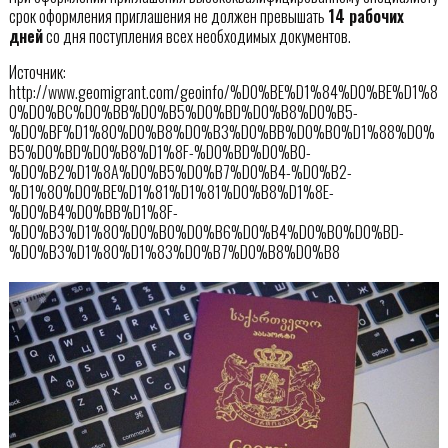
срок оформления приглашения не должен превышать
14 рабочих
дней
со дня поступления всех необходимых документов.
Источник:
http://www.geomigrant.com/geoinfo/%D0%BE%D1%84%D0%BE%D1%8
0%D0%BC%D0%BB%D0%B5%D0%BD%D0%B8%D0%B5-
%D0%BF%D1%80%D0%B8%D0%B3%D0%BB%D0%B0%D1%88%D0%
B5%D0%BD%D0%B8%D1%8F-%D0%BD%D0%B0-
%D0%B2%D1%8A%D0%B5%D0%B7%D0%B4-%D0%B2-
%D1%80%D0%BE%D1%81%D1%81%D0%B8%D1%8E-
%D0%B4%D0%BB%D1%8F-
%D0%B3%D1%80%D0%B0%D0%B6%D0%B4%D0%B0%D0%BD-
%D0%B3%D1%80%D1%83%D0%B7%D0%B8%D0%B8