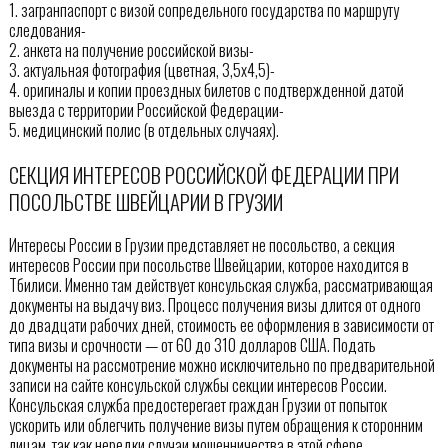
1. загранпаспорт с визой сопредельного государства по маршруту
следования-
2. анкета на получение российской визы-
3. актуальная фотография (цветная, 3,5х4,5)-
4. оригиналы и копии проездных билетов с подтвержденной датой
выезда с территории Российской Федерации-
5. медицинский полис (в отдельных случаях).
СЕКЦИЯ ИНТЕРЕСОВ РОССИЙСКОЙ ФЕДЕРАЦИИ ПРИ
ПОСОЛЬСТВЕ ШВЕЙЦАРИИ В ГРУЗИИ
Интересы России в Грузии представляет не посольство, а секция
интересов России при посольстве Швейцарии, которое находится в
Тбилиси. Именно там действует консульская служба, рассматривающая
документы на выдачу виз. Процесс получения визы длится от одного
до двадцати рабочих дней, стоимость ее оформления в зависимости от
типа визы и срочности — от 60 до 310 долларов США. Подать
документы на рассмотрение можно исключительно по предварительной
записи на сайте консульской службы секции интересов России.
Консульская служба предостерегает граждан Грузии от попыток
ускорить или облегчить получение визы путем обращения к сторонним
лицам, так как нередки случаи мошенничества в этой сфере.