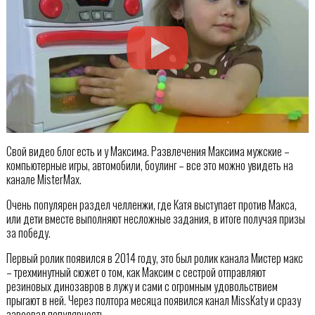
Свой видео блог есть и у Максима. Развлечения Максима мужские –
компьютерные игры, автомобили, боулинг – все это можно увидеть на
канале MisterMax.
Очень популярен раздел челленжи, где Катя выступает против Макса,
или дети вместе выполняют несложные задания, в итоге получая призы
за победу.
Первый ролик появился в 2014 году, это был ролик канала Мистер макс
– трехминутный сюжет о том, как Максим с сестрой отправляют
резиновых динозавров в лужу и сами с огромным удовольствием
прыгают в ней. Через полтора месяца появился канал MissKaty и сразу
завоевал популярность.