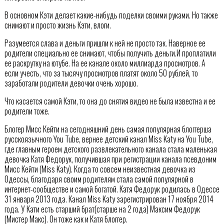
В основном Кэти делает какие-нибудь поделки своими руками. Но также
снимают и просто жизнь Кэти, влоги.
Разумеется слава и деньги пришли к ней не просто так. Наверное ее
родители специально ее снимают, чтобы получить деньги.И проплатили
ее раскрутку на ютубе. На ее канале около миллиарда просмотров. А
если учесть, что за тысячу просмотров платят около 50 рублей, то
заработали родители девочки очень хорошо.
Что касается самой Кэти, то она до снятия видео не была известна и ее
родители тоже.
Блогер Мисс Кейти на сегодняшний день самая популярная блоггерша
русскоязычного You Tube, вернее детский канал Miss Katy на You Tube,
где главным героем детского развлекательного канала стала маленькая
девочка Катя Федорук, получившая при регистрации канала псевдоним
Мисс Кейти (Miss Katy). Когда то совсем неизвестная девочка из
Одессы, благодаря своим родителям стала самой популярной в
интернет-сообществе и самой богатой. Катя Федорук родилась в Одессе
31 января 2013 года. Канал Miss Katy зарегистрирован 17 ноября 2014
года. У Кати есть старший брат(старше на 2 года) Максим Федорук
(Мистер Макс). Он тоже как и Катя блоггер.