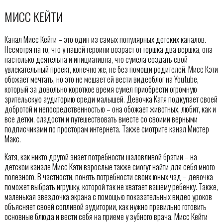
МИСС КЕЙТИ
Канал Мисс Кейти – это один из самых популярных детских каналов.
Несмотря на то, что у нашей героини возраст от горшка два вершка, она
настолько деятельна и инициативна, что сумела создать свой
увлекательный проект, конечно же, не без помощи родителей. Мисс Кэти
обожает мечтать, но это не мешает ей вести видеоблог на Youtube,
который за довольно короткое время сумел приобрести огромную
зрительскую аудиторию среди малышей. Девочка Катя подкупает своей
добротой и непосредственностью – она обожает животных, любит, как и
все детки, сладости и путешествовать вместе со своими верными
подписчиками по просторам интернета. Также смотрите канал Мистер
Макс.
Катя, как никто другой знает потребности шаловливой братии – на
детском канале Мисс Кэти взрослые также смогут найти для себя много
полезного. В частности, понять потребности своих юных чад – девочка
поможет выбрать игрушку, которой так не хватает вашему ребенку. Также,
маленькая звездочка экрана с помощью показательных видео уроков
объясняет своей сопливой аудитории, как нужно правильно готовить
основные блюда и вести себя на приеме у зубного врача. Мисс Кейти