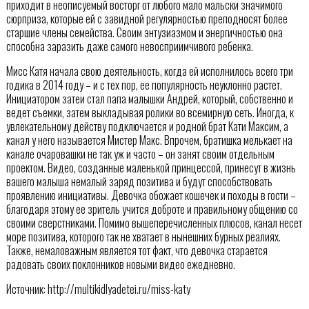
приходит в неописуемый восторг от любого мало мальски значимого
сюрприза, которые ей с завидной регулярностью преподносят более
старшие члены семейства. Своим энтузиазмом и энергичностью она
способна заразить даже самого невосприимчивого ребенка.
Мисс Катя начала свою деятельность, когда ей исполнилось всего три
годика в 2014 году – и с тех пор, ее популярность неуклонно растет.
Инициатором затеи стал папа малышки Андрей, который, собственно и
ведет съемки, затем выкладывая ролики во всемирную сеть. Иногда, к
увлекательному действу подключается и родной брат Кати Максим, а
канал у него называется Мистер Макс. Впрочем, братишка мелькает на
канале очаровашки не так уж и часто – он занят своим отдельным
проектом. Видео, созданные маленькой принцессой, принесут в жизнь
вашего малыша немалый заряд позитива и будут способствовать
проявлению инициативы. Девочка обожает кошечек и походы в гости –
благодаря этому ее зритель учится доброте и правильному общению со
своими сверстниками. Помимо вышеперечисленных плюсов, канал несет
море позитива, которого так не хватает в нынешних бурных реалиях.
Также, немаловажным является тот факт, что девочка старается
радовать своих поклонников новыми видео ежедневно.
Источник: http://multikidlyadetei.ru/miss-katy