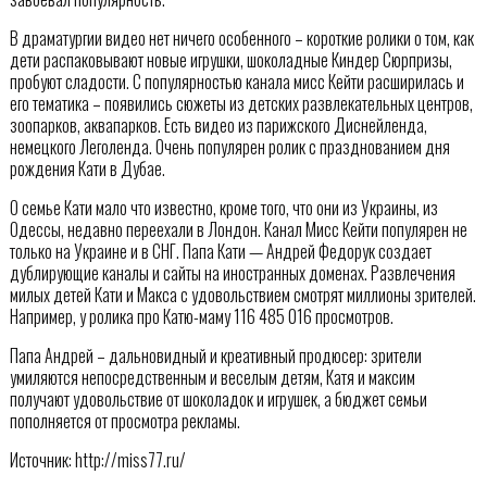
В драматургии видео нет ничего особенного – короткие ролики о том, как
дети распаковывают новые игрушки, шоколадные Киндер Сюрпризы,
пробуют сладости. С популярностью канала мисс Кейти расширилась и
его тематика – появились сюжеты из детских развлекательных центров,
зоопарков, аквапарков. Есть видео из парижского Диснейленда,
немецкого Леголенда. Очень популярен ролик с празднованием дня
рождения Кати в Дубае.
О семье Кати мало что известно, кроме того, что они из Украины, из
Одессы, недавно переехали в Лондон. Канал Мисс Кейти популярен не
только на Украине и в СНГ. Папа Кати — Андрей Федорук создает
дублирующие каналы и сайты на иностранных доменах. Развлечения
милых детей Кати и Макса с удовольствием смотрят миллионы зрителей.
Например, у ролика про Катю-маму 116 485 016 просмотров.
Папа Андрей – дальновидный и креативный продюсер: зрители
умиляются непосредственным и веселым детям, Катя и максим
получают удовольствие от шоколадок и игрушек, а бюджет семьи
пополняется от просмотра рекламы.
Источник: http://miss77.ru/