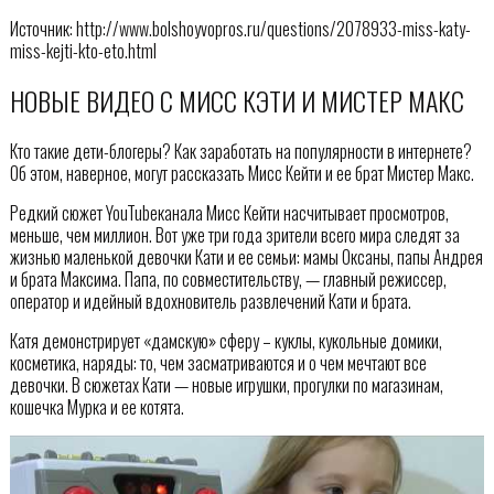
Источник: http://www.bolshoyvopros.ru/questions/2078933-miss-katy-
miss-kejti-kto-eto.html
НОВЫЕ ВИДЕО С МИСС КЭТИ И МИСТЕР МАКС
Кто такие дети-блогеры? Как заработать на популярности в интернете?
Об этом, наверное, могут рассказать Мисс Кейти и ее брат Мистер Макс.
Редкий сюжет YouTubeканала Мисс Кейти насчитывает просмотров,
меньше, чем миллион. Вот уже три года зрители всего мира следят за
жизнью маленькой девочки Кати и ее семьи: мамы Оксаны, папы Андрея
и брата Максима. Папа, по совместительству, — главный режиссер,
оператор и идейный вдохновитель развлечений Кати и брата.
Катя демонстрирует «дамскую» сферу – куклы, кукольные домики,
косметика, наряды: то, чем засматриваются и о чем мечтают все
девочки. В сюжетах Кати — новые игрушки, прогулки по магазинам,
кошечка Мурка и ее котята.