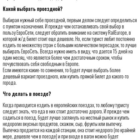
Какой выбрать проездной?
Выбирая нужный себе проездной, первым делом следует определиться
с пунктом назначения. И прежде чем останавливать свой выбор в
пользу ЕвроСети, следует обратить внимание на систему RailEurope, в
которой ж/д билет стоит еще дешевле. Но, если турист любит постоянно
ездить по множеству стран с большим количеством пересадок, то лучше
выбирать ЕвроСеть. Всегда нужно иметь в виду, что дается 15 дней на
один месяц, что является более чем достаточным сроком, чтобы
почувствовать себя свободным в Европе.
Если имеются какие-то сомнения, то будет лучше выбрать более
дешевый вариант проездного, или купить прямой билет до какого-то
города.
Что делать в поезде?
Когда приходится ездить в европейских поездах, то любому туристу
следует знать, что еда в них стоит достаточно дорого. И прежде чем
садиться в поезд, будет лучше заглянуть на местный рынок и купить
недорогих вкусных продуктов, скажем, сыр, фрукты или выпечку.
Выпечка продается на каждой станции, она стоит недорого (по крайней
мере, дешевле чем в поезде) и при входе в вагон можно будет