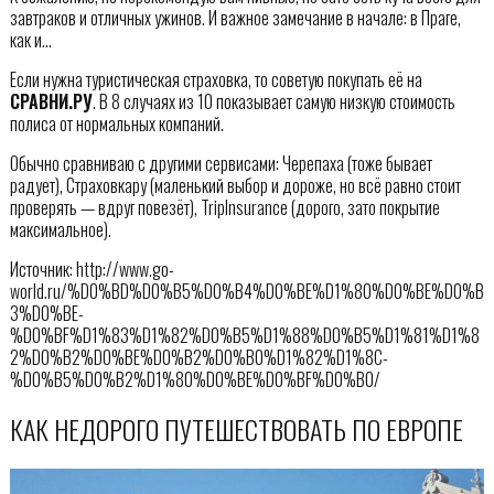
завтраков и отличных ужинов. И важное замечание в начале: в Праге,
как и…
Если нужна туристическая страховка, то советую покупать её на
СРАВНИ.РУ
. В 8 случаях из 10 показывает самую низкую стоимость
полиса от нормальных компаний.
Обычно сравниваю с другими сервисами: Черепаха (тоже бывает
радует), Страховкару (маленький выбор и дороже, но всё равно стоит
проверять — вдруг повезёт), TripInsurance (дорого, зато покрытие
максимальное).
Источник: http://www.go-
world.ru/%D0%BD%D0%B5%D0%B4%D0%BE%D1%80%D0%BE%D0%B
3%D0%BE-
%D0%BF%D1%83%D1%82%D0%B5%D1%88%D0%B5%D1%81%D1%8
2%D0%B2%D0%BE%D0%B2%D0%B0%D1%82%D1%8C-
%D0%B5%D0%B2%D1%80%D0%BE%D0%BF%D0%B0/
КАК НЕДОРОГО ПУТЕШЕСТВОВАТЬ ПО ЕВРОПЕ