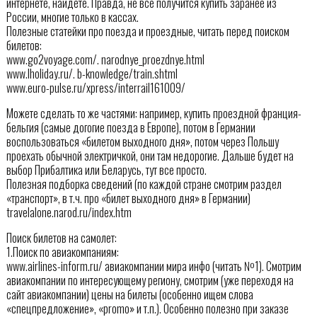
интернете, найдете. Правда, не все получится купить заранее из
России, многие только в кассах.
Полезные статейки про поезда и проездные, читать перед поиском
билетов:
www.go2voyage.com/. narodnye_proezdnye.html
www.lholiday.ru/. b-knowledge/train.shtml
www.euro-pulse.ru/xpress/interrail161009/
Можете сделать то же частями: например, купить проездной франция-
бельгия (самые догогие поезда в Европе), потом в Германии
воспользоваться «билетом выходного дня», потом через Польшу
проехать обычной электричкой, они там недорогие. Дальше будет на
выбор Прибалтика или Беларусь, тут все просто.
Полезная подборка сведений (по каждой стране смотрим раздел
«транспорт», в т.ч. про «билет выходного дня» в Германии)
travelalone.narod.ru/index.htm
Поиск билетов на самолет:
1.Поиск по авиакомпаниям:
www.airlines-inform.ru/ авиакомпании мира инфо (читать №1). Смотрим
авиакомпании по интересующему региону, смотрим (уже переходя на
сайт авиакомпании) цены на билеты (особенно ищем слова
«спецпредложение», «promo» и т.п.). Особенно полезно при заказе