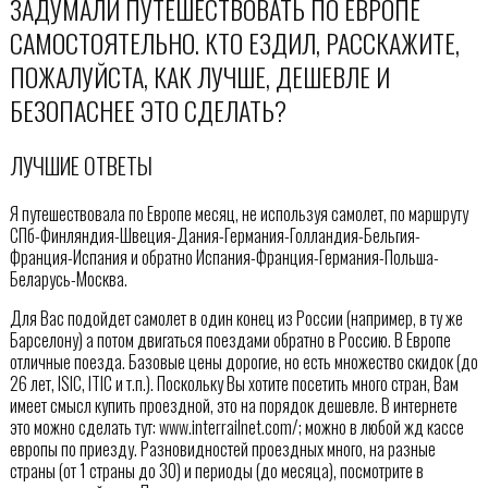
ЗАДУМАЛИ ПУТЕШЕСТВОВАТЬ ПО ЕВРОПЕ
САМОСТОЯТЕЛЬНО. КТО ЕЗДИЛ, РАССКАЖИТЕ,
ПОЖАЛУЙСТА, КАК ЛУЧШЕ, ДЕШЕВЛЕ И
БЕЗОПАСНЕЕ ЭТО СДЕЛАТЬ?
ЛУЧШИЕ ОТВЕТЫ
Я путешествовала по Европе месяц, не используя самолет, по маршруту
СПб-Финляндия-Швеция-Дания-Германия-Голландия-Бельгия-
Франция-Испания и обратно Испания-Франция-Германия-Польша-
Беларусь-Москва.
Для Вас подойдет самолет в один конец из России (например, в ту же
Барселону) а потом двигаться поездами обратно в Россию. В Европе
отличные поезда. Базовые цены дорогие, но есть множество скидок (до
26 лет, ISIC, ITIC и т.п.). Поскольку Вы хотите посетить много стран, Вам
имеет смысл купить проездной, это на порядок дешевле. В интернете
это можно сделать тут: www.interrailnet.com/; можно в любой жд кассе
европы по приезду. Разновидностей проездных много, на разные
страны (от 1 страны до 30) и периоды (до месяца), посмотрите в