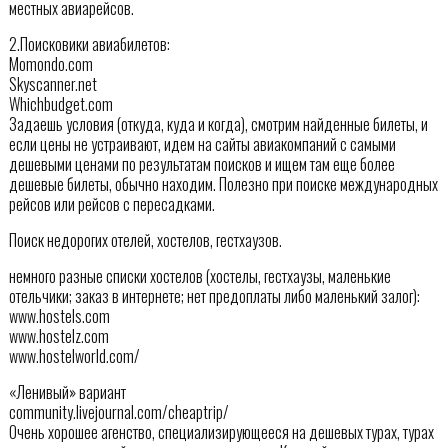
местных авиарейсов.
2.Поисковики авиабилетов:
Momondo.com
Skyscanner.net
Whichbudget.com
Задаешь условия (откуда, куда и когда), смотрим найденные билеты, и
если цены не устраивают, идем на сайты авиакомпаний с самыми
дешевыми ценами по результатам поисков и ищем там еще более
дешевые билеты, обычно находим. Полезно при поиске международных
рейсов или рейсов с пересадками.
Поиск недорогих отелей, хостелов, гестхаузов.
немного разные списки хостелов (хостелы, гестхаузы, маленькие
отельчики; заказ в интернете; нет предоплаты либо маленький залог):
www.hostels.com
www.hostelz.com
www.hostelworld.com/
«Ленивый» вариант
community.livejournal.com/cheaptrip/
Очень хорошее агенство, специализирующееся на дешевых турах, турах