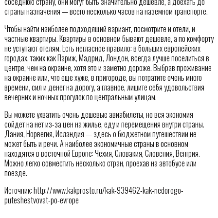
соседнюю страну, они могут быть значительно дешевле, а доехать до
страны назначения — всего несколько часов на наземном транспорте.
Чтобы найти наиболее подходящий вариант, посмотрите и отели, и
частные квартиры. Квартиры в основном бывают дешевле, а по комфорту
не уступают отелям. Есть негласное правило: в больших европейских
городах, таких как Париж, Мадрид, Лондон, всегда лучше поселиться в
центре, чем на окраине, хотя это и заметно дороже. Выбрав проживание
на окраине или, что еще хуже, в пригороде, вы потратите очень много
времени, сил и денег на дорогу, а главное, лишите себя удовольствия
вечерних и ночных прогулок по центральным улицам.
Вы можете ухватить очень дешевые авиабилеты, но вся экономия
сойдет на нет из-за цен на жилье, еду и перемещения внутри страны.
Дания, Норвегия, Исландия — здесь о бюджетном путешествии не
может быть и речи. А наиболее экономичные страны в основном
находятся в восточной Европе: Чехия, Словакия, Словения, Венгрия.
Можно легко совместить несколько стран, проехав на автобусе или
поезде.
Источник: http://www.kakprosto.ru/kak-939462-kak-nedorogo-
puteshestvovat-po-evrope