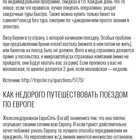
по индивидуальной программе, скидках и т.п. Каждый день что-то
новое, если что нравится, лучше покупать оперативно, уходят
скидочные туры быстро. Также можно купить только билет на
самолет\поезд без тура, смотрим тег «дикарем»или просто звоним в
агенство.
Визу берем в ту страну, с которой начинаем поездку. Особых проблем
при предъявлении брони отеля\хостела (можете в нем потом не жить),
или билетов на поезд быть не должно. Фото и мед.страховка делаются
прямо у посольства, в микроавтобусах страховых компаний (мимо не
пройдете, они будут хватать вас за руки). Если прописка у вас не
московская, то шенген делается 2 дня, если московская — неделю.
Источник: http://tripster.ru/questions/5179/
КАК НЕДОРОГО ПУТЕШЕСТВОВАТЬ ПОЕЗДОМ
ПО ЕВРОПЕ
Железнодорожная ЕвроСеть (Eurail) знаменита тем, что она плотно
опутывает своими сетями всю Европу. И если турист действительно
хочет поближе узнать Европу, то лучшего способа передвижения не
придумать. На европейских ж/д линиях имеется множество остановок,