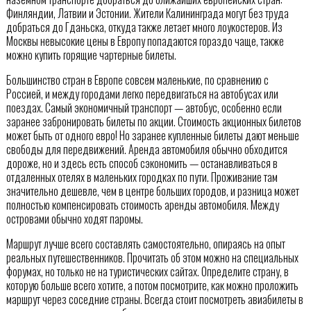
Финляндии, Латвии и Эстонии. Жители Калининграда могут без труда
добраться до Гданьска, откуда также летает много лоукостеров. Из
Москвы невысокие цены в Европу попадаются гораздо чаще, также
можно купить горящие чартерные билеты.
Большинство стран в Европе совсем маленькие, по сравнению с
Россией, и между городами легко передвигаться на автобусах или
поездах. Самый экономичный транспорт — автобус, особенно если
заранее забронировать билеты по акции. Стоимость акционных билетов
может быть от одного евро! Но заранее купленные билеты дают меньше
свободы для передвижений. Аренда автомобиля обычно обходится
дороже, но и здесь есть способ сэкономить — останавливаться в
отдаленных отелях в маленьких городках по пути. Проживание там
значительно дешевле, чем в центре больших городов, и разница может
полностью компенсировать стоимость аренды автомобиля. Между
островами обычно ходят паромы.
Маршрут лучше всего составлять самостоятельно, опираясь на опыт
реальных путешественников. Прочитать об этом можно на специальных
форумах, но только не на туристических сайтах. Определите страну, в
которую больше всего хотите, а потом посмотрите, как можно проложить
маршрут через соседние страны. Всегда стоит посмотреть авиабилеты в