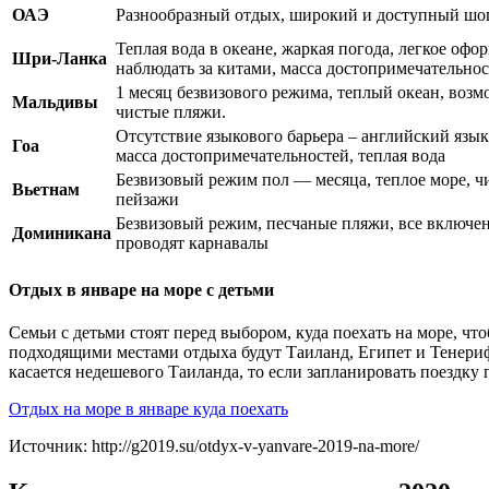
ОАЭ
Разнообразный отдых, широкий и доступный шоп
Теплая вода в океане, жаркая погода, легкое оф
Шри-Ланка
наблюдать за китами, масса достопримечательнос
1 месяц безвизового режима, теплый океан, воз
Мальдивы
чистые пляжи.
Отсутствие языкового барьера – английский язы
Гоа
масса достопримечательностей, теплая вода
Безвизовый режим пол — месяца, теплое море, чи
Вьетнам
пейзажи
Безвизовый режим, песчаные пляжи, все включено
Доминикана
проводят карнавалы
Отдых в январе на море с детьми
Семьи с детьми стоят перед выбором, куда поехать на море, чт
подходящими местами отдыха будут Таиланд, Египет и Тенерифе
касается недешевого Таиланда, то если запланировать поездку 
Отдых на море в январе куда поехать
Источник: http://g2019.su/otdyx-v-yanvare-2019-na-more/