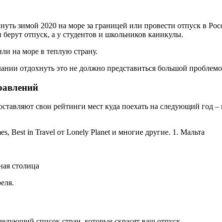
уть зимой 2020 на море за границей или провести отпуск в Рос
берут отпуск, а у студентов и школьников каникулы.
и на море в теплую страну.
лании отдохнуть это не должно представиться большой проблемо
правлений
ставляют свои рейтинги мест куда поехать на следующий год – 
s, Best in Travel от Lonely Planet и многие другие. 1. Мальта
ная столица
еля.
следующий список стран, которые скрасят ваш отпуск.