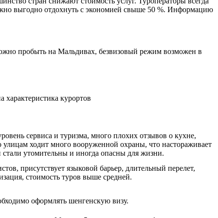
шинство стран снижают стоимость услуг. Туроператоры всегда
 можно выгодно отдохнуть с экономией свыше 50 %. Информацию
 можно пробыть на Мальдивах, безвизовый режим возможен в
а характеристика курортов
уровень сервиса и туризма, много плохих отзывов о кухне,
о улицам ходит много вооруженной охраны, что настораживает
и стали утомительны и иногда опасны для жизни.
стов, присутствует языковой барьер, длительный перелет,
изация, стоимость туров выше средней.
еобходимо оформлять шенгенскую визу.