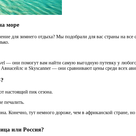
на море
ние для зимнего отдыха? Мы подобрали для вас страны на все с
лько.
vel — они помогут вам найти самую выгодную путевку у любого 
 Авиасейлс и Skyscanner — они сравнивают цены среди всех ав
о?
т настоящий пик сезона.
не печалить.
она. Конечно, тут немного дороже, чем в африканской стране, но
ница или Россия?