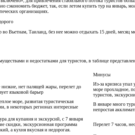
 включено», для привлечения стабильного потока туристов боль
ьно сэкономить бюджет, так, если летом купить тур на январь,
тических организациях.
р во Вьетнам, Таиланд, без нее можно отдыхать 15 дней, месяц
уществами и недостатками для туристов, в таблице представлен
Минусы
Из-за кризиса упал 
 низкие, нет палящей жары, перелет до
море прохладное, п
вует языковой барьер
туристов, экскурси
плое море, развитая туристическая
В январе много тури
ми, в некоторых регионах интересные
непростая акклимат
ра для купания и экскурсий, с 7 января
ие скидки, экскурсионная программа
Перелет 7 часов, н
кий, а кухня вкусная и недорогая.