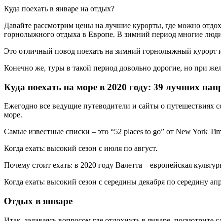
Куда поехать в январе на отдых?
Давайте рассмотрим цены на лучшие курорты, где можно отдохн
горнолыжного отдыха в Европе. В зимний период многие люди 
Это отличный повод поехать на зимний горнолыжный курорт ил
Конечно же, туры в такой период довольно дорогие, но при же
Куда поехать на море в 2020 году: 39 лучших на
Ежегодно все ведущие путеводители и сайты о путешествиях со
море.
Самые известные списки – это “52 places to go” от New York Time
Когда ехать: высокий сезон с июля по август.
Почему стоит ехать: в 2020 году Валетта – европейская культур
Когда ехать: высокий сезон с середины декабря по середину апр
Отдых в январе
Итак, задаваясь вопросом где отдохнуть в январе, посмотрите 