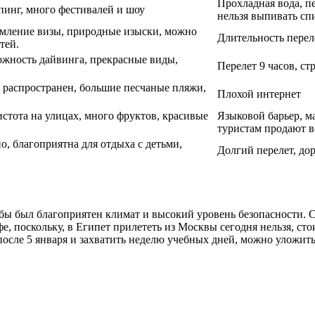
Прохладная вода, п
инг, много фестивалей и шоу
нельзя выпивать сп
ормление визы, природные изыски, можно
Длительность перел
тей.
можность дайвинга, прекрасные виды,
Перелет 9 часов, ст
к распространен, большие песчаные пляжи,
Плохой интернет
стота на улицах, много фруктов, красивые
Языковой барьер, ма
туристам продают в
, благоприятна для отдыха с детьми,
Долгий перелет, до
обы был благоприятен климат и высокий уровень безопасности. С
, поскольку, в Египет прилететь из Москвы сегодня нельзя, сто
после 5 января и захватить неделю учебных дней, можно уложить