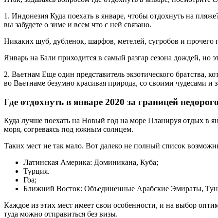
1. Индонезия Куда поехать в январе, чтобы отдохнуть на пляже
вы забудете о зиме и всем что с ней связано.
Никаких шуб, дубленок, шарфов, метелей, сугробов и прочего 
Январь на Бали приходится в самый разгар сезона дождей, но э
2. Вьетнам Еще один представитель экзотического братства, к
во Вьетнаме безумно красивая природа, со своими чудесами и з
Где отдохнуть в январе 2020 за границей недоро
Куда лучше поехать на Новый год на море Планируя отдых в ян
моря, согреваясь под южным солнцем.
Таких мест не так мало. Вот далеко не полный список возможн
Латинская Америка: Доминикана, Куба;
Турция.
Гоа;
Ближний Восток: Объединенные Арабские Эмираты, Туни
Каждое из этих мест имеет свои особенности, и на выбор оптим
туда можно отправиться без визы.