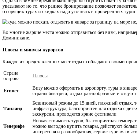
Однако в зимнее время можно недорого купить пакет тура «всё
указывают но то, что раннее бронирование позволяет значител
о горящих турах и скидках надо уточнять в проверенных турис
Во многие жаркие места можно отправиться без визы, наприме
Доминикане.
Плюсы и минусы курортов
Каждое из представленных мест отдыха обладают своими преим
Страна,
Плюсы
острова
Визу можно оформить в аэропорту, туры в январе
Египет
страны быстрый, отдых разнообразный и отсутст
Безвизовый режим до 15 дней, пляжный отдых, те
Таиланд
инфраструктура, благоприятен для отдыха с деть
экскурсии, проводятся яркие фестивали
Низкая стоимость туров, благоприятная температу
Тенерифе
можно выгодно купить товары, действуют больш
интересная и разнообразная, сервис туризма высо