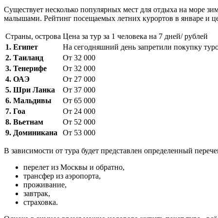
Существует несколько популярных мест для отдыха на море зимо
малышами. Рейтинг посещаемых летних курортов в январе и це
Страны, острова
Цена за тур за 1 человека на 7 дней/ рублей
1. Египет
На сегодняшний день запретили покупку туро
2. Таиланд
От 32 000
3. Тенерифе
От 32 000
4. ОАЭ
От 27 000
5. Шри Ланка
От 37 000
6. Мальдивы
От 65 000
7. Гоа
От 24 000
8. Вьетнам
От 52 000
9. Доминикана
От 53 000
В зависимости от тура будет представлен определенный перече
перелет из Москвы и обратно,
трансфер из аэропорта,
проживание,
завтрак,
страховка.