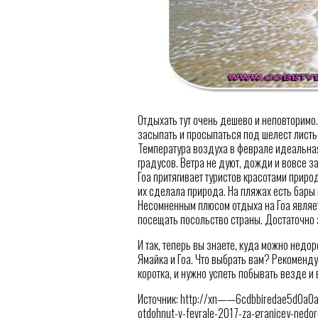
Отдыхать тут очень дешево и неповторимо.
засыпать и просыпаться под шелест листь
Температура воздуха в феврале идеальная
градусов. Ветра не дуют, дожди и вовсе з
Гоа притягивает туристов красотами приро
их сделала природа. На пляжах есть бары 
Несомненным плюсом отдыха на Гоа являетс
посещать посольство страны. Достаточно з
И так, теперь вы знаете, куда можно недо
Ямайка и Гоа. Что выбрать вам? Рекоменд
коротка, и нужно успеть побывать везде и
Источник: http://xn——6cdbbiredae5d0a0aj
otdohnut-v-fevrale-2017-za-granicey-nedor