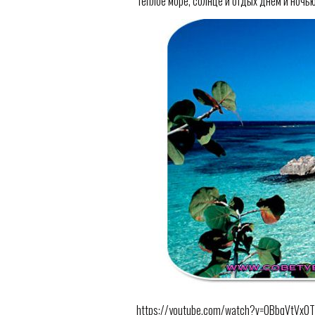
Теплое море, солнце и отдых днём и ночью
https://youtube.com/watch?v=OBbqVtVx0T