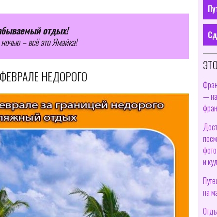
Пу
забываемый отдых!
Сд
 ночью – всё это Ямайка!
ЭТО
 ФЕВРАЛЕ НЕДОРОГО
Фран
— на
фран
Дост
посм
фото
и ку
Путе
на м
Отды