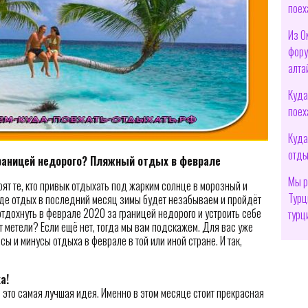
поех
Из О
фору
алта
Куда
поех
Куда
отды
границей недорого? Пляжный отдых в феврале
Мы р
орят те, кто привык отдыхать под жарким солнце в морозный и
Турц
 где отдых в последний месяц зимы будет незабываем и пройдёт
 отдохнуть в феврале 2020 за границей недорого и устроить себе
турц
т метели? Если ещё нет, тогда мы вам подскажем. Для вас уже
ы и минусы отдыха в феврале в той или иной стране. И так,
а!
 это самая лучшая идея. Именно в этом месяце стоит прекрасная