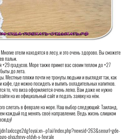
 Многие отели находятся в лесу, и это очень здорово. Вы сможете
ев пальм.
 +29 градусов. Море также примет вас своим теплом до +27
абыты до лета.
ды. Местные пляжи почти не тронуты людьми и выглядят так, как
и кафе, где можно посидеть и выпить охладительных напитков.
я то, что виза оформляется очень легко. Вам даже не нужно
айти на их официальный сайт и подать заявку на нём.
рого слетать в феврале на море. Наш выбор следующий: Таиланд,
уем каждый год менять своё направление. Ведь жизнь слишком
 всюду!
dn1axlccge2dg1oyai.xn--p1ai/index.php?newsid=263&seourl=gde-
ogo-plyazhnyy-otdyh-v-fevrale