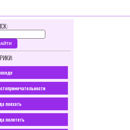
СК:
НАЙТИ
РИКИ:
походе
стопримечательности
да поехать
да полететь