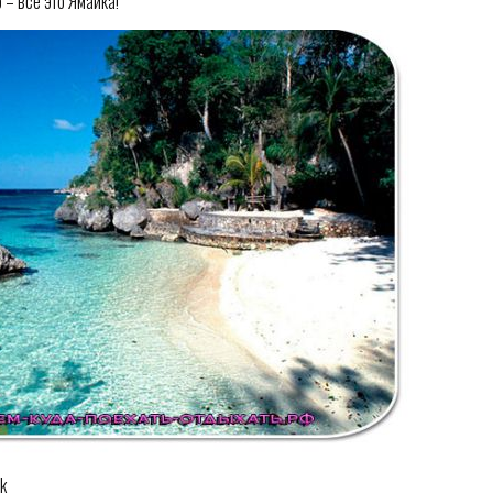
 – всё это Ямайка!
k