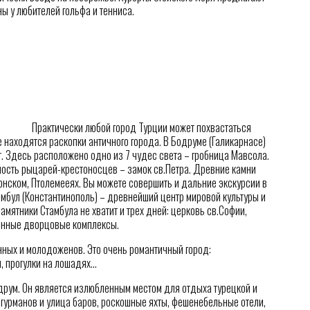
ы у любителей гольфа и тенниса.
Практически любой город Турции может похвастаться
 находятся раскопки античного города. В Бодруме (Галикарнасе)
. Здесь расположено одно из 7 чудес света – гробница Мавсола.
ость рыцарей-крестоносцев – замок св.Петра. Древние камни
нском, Птолемееях. Вы можете совершить и дальние экскурсии в
тамбул (Константинополь) – древнейший центр мировой культуры и
амятники Стамбула не хватит и трех дней: церковь св.Софии,
сленные дворцовые комплексы.
ных и молодоженов. Это очень романтичный город:
, прогулки на лошадях…
друм. Он является излюбленным местом для отдыха турецкой и
гурманов и улица баров, роскошные яхты, фешенебельные отели,