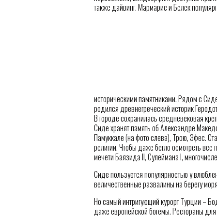
также дайвинг. Мармарис и Белек популярн
историческими памятниками. Рядом с Сиде
родился древнегреческий историк Геродот
В городе сохранилась средневековая креп
Сиде хранят память об Александре Македо
Памуккале (на фото слева), Трою, Эфес. С
религии. Чтобы даже бегло осмотреть все п
мечети Баязида II, Сулеймана I, многочи
Сиде пользуется популярностью у влюблен
величественные развалины на берегу моря
Но самый интригующий курорт Турции – Бо
даже европейской богемы. Рестораны для 