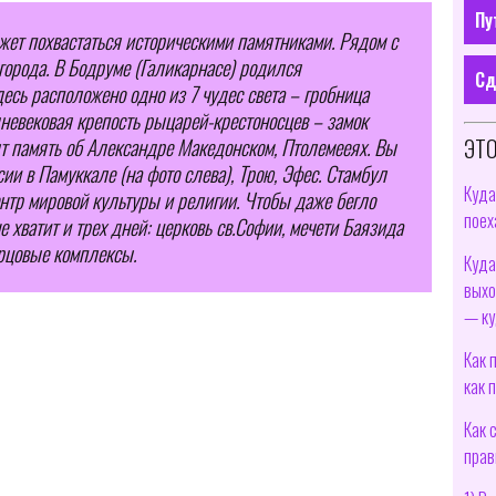
Пу
жет похвастаться историческими памятниками. Рядом с
города. В Бодруме (Галикарнасе) родился
Сд
десь расположено одно из 7 чудес света – гробница
невековая крепость рыцарей-крестоносцев – замок
ЭТО
ят память об Александре Македонском, Птолемееях. Вы
ии в Памуккале (на фото слева), Трою, Эфес. Стамбул
Куда
нтр мировой культуры и религии. Чтобы даже бегло
поех
 хватит и трех дней: церковь св.Софии, мечети Баязида
орцовые комплексы.
Куда
выхо
— ку
Как 
как 
Как 
прав