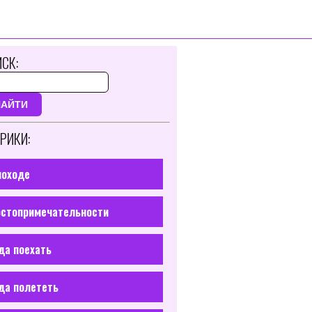
СК:
НАЙТИ
РИКИ:
походе
стопримечательности
да поехать
да полететь