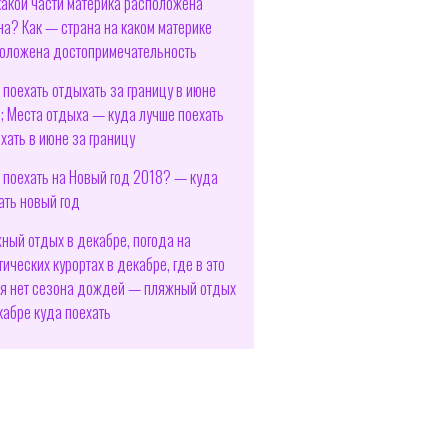
 какой части материка расположена
на? Как — страна на каком материке
оложена достопримечательность
 поехать отдыхать за границу в июне
; Места отдыха — куда лучше поехать
хать в июне за границу
 поехать на Новый год 2018? — куда
ать новый год
ный отдых в декабре, погода на
тических курортах в декабре, где в это
я нет сезона дождей — пляжный отдых
кабре куда поехать