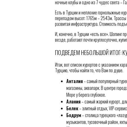
ночные клубы и одно из 7 чудес света – Г
Есть в Турции и неплохие горнолыжные кур
перепадом высот: 1765м – 2543м. Трассы 
развитая инфраструктура. Стоимость подъ
И, конечно, в Турции «есть все». Шопинг п
везде, работают почти круглосуточно, купи
ПОДВЕДЕМ НЕБОЛЬШОЙ ИТОГ: К
Итак, вот список курортов с указанием ха
Турцию, чтобы найти то, что Вам по душе.
Анталия
– самый популярный туре
магазины, аквапарк. В центре город
Море у берега глубокое.
Алания
– самый жаркий курорт, д
Белек
– элитный отдых, VIP-сервис,
Бодрум
– столица турецкого «лазу
музыкантов, тусовочный район, яхты