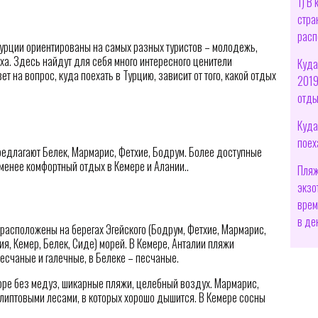
1) В
стра
расп
Турции ориентированы на самых разных туристов – молодежь,
ха. Здесь найдут для себя много интересного ценители
Куда
ет на вопрос, куда поехать в Турцию, зависит от того, какой отдых
2019
отды
Куда
поех
едлагают Белек, Мармарис, Фетхие, Бодрум. Более доступные
менее комфортный отдых в Кемере и Алании..
Пляж
экзо
врем
в де
расположены на берегах Эгейского (Бодрум, Фетхие, Мармарис,
я, Кемер, Белек, Сиде) морей. В Кемере, Анталии пляжи
есчаные и галечные, в Белеке – песчаные.
оре без медуз, шикарные пляжи, целебный воздух. Мармарис,
липтовыми лесами, в которых хорошо дышится. В Кемере сосны