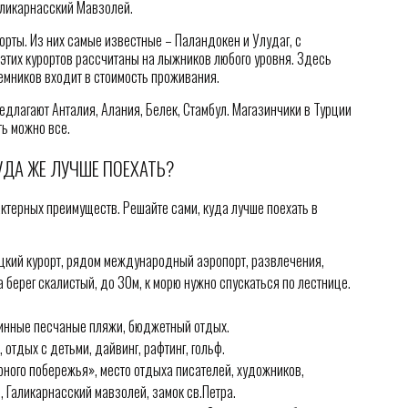
аликарнасский Мавзолей.
орты. Из них самые известные – Паландокен и Улудаг, с
этих курортов рассчитаны на лыжников любого уровня. Здесь
емников входит в стоимость проживания.
редлагают Анталия, Алания, Белек, Стамбул. Магазинчики в Турции
ть можно все.
УДА ЖЕ ЛУЧШЕ ПОЕХАТЬ?
рактерных преимуществ. Решайте сами, куда лучше поехать в
цкий курорт, рядом международный аэропорт, развлечения,
а берег скалистый, до 30м, к морю нужно спускаться по лестнице.
линные песчаные пляжи, бюджетный отдых.
 отдых с детьми, дайвинг, рафтинг, гольф.
рного побережья», место отдыха писателей, художников,
, Галикарнасский мавзолей, замок св.Петра.