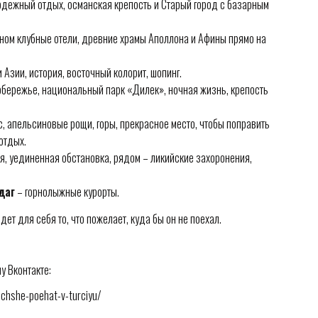
дежный отдых, османская крепость и Старый город с базарным
вном клубные отели, древние храмы Аполлона и Афины прямо на
 Азии, история, восточный колорит, шопинг.
обережье, национальный парк «Дилек», ночная жизнь, крепость
, апельсиновые рощи, горы, прекрасное место, чтобы поправить
отдых.
я, уединенная обстановка, рядом – ликийские захоронения,
даг
– горнолыжные курорты.
ет для себя то, что пожелает, куда бы он не поехал.
у Вконтакте:
uchshe-poehat-v-turciyu/