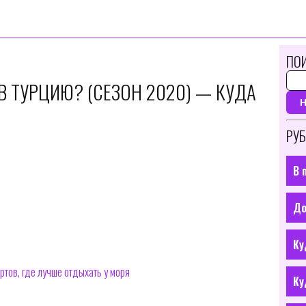
ПОИ
В ТУРЦИЮ? (СЕЗОН 2020) — КУДА
РУБ
В 
До
Ку
ртов, где лучше отдыхать у моря
Ку