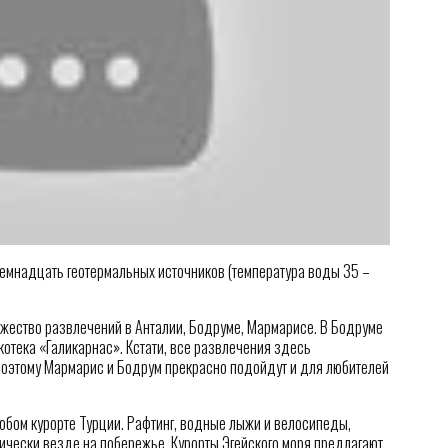
мнадцать геотермальных источников (температура воды 35 –
жество развлечений в Анталии, Бодруме, Мармарисе. В Бодруме
отека «Галикарнас». Кстати, все развлечения здесь
Поэтому Мармарис и Бодрум прекрасно подойдут и для любителей
бом курорте Турции. Рафтинг, водные лыжи и велосипеды,
ически везде на побережье. Курорты Эгейского моря предлагают