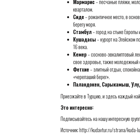
Мармарис
– песчаные пляжи, моло
кварталом.
Сиде
– романтичное место, в осно
берегу моря.
Стамбул
– город на стыке Европы и
Кушадасы
– курорт на Эгейском п
16 века.
Кемер
– сосново-эвкалиптовый лес
свое здоровье, также молодежный 
Фетхие
– элитный отдых, спокойна
«черепаший берег».
Паландокен, Сарыкамыш, Улу
Приезжайте в Турцию, и здесь каждый найд
Это интересно:
Подписывайтесь на нашу интересную групп
Источник: http://kudavtur.ru/strana/kuda-l