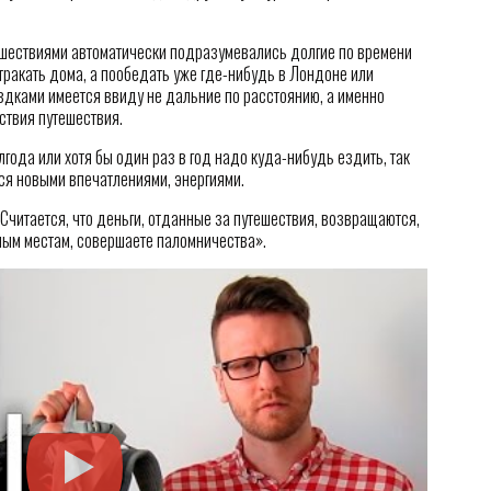
шествиями автоматически подразумевались долгие по времени
тракать дома, а пообедать уже где-нибудь в Лондоне или
здками имеется ввиду не дальние по расстоянию, а именно
ствия путешествия.
лгода или хотя бы один раз в год надо куда-нибудь ездить, так
ся новыми впечатлениями, энергиями.
 Считается, что деньги, отданные за путешествия, возвращаются,
ным местам, совершаете паломничества».