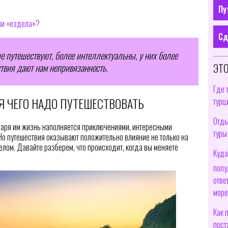
Пу
ли «ездела»?
Сд
е путешествуют, более интеллектуальны, у них более
ЭТО
твия дают нам непривязанность.
Где 
Я ЧЕГО НАДО ПУТЕШЕСТВОВАТЬ
турц
Отды
даря им жизнь наполняется приключениями, интересными
туры
о путешествия оказывают положительно влияние не только на
целом. Давайте разберем, что происходит, когда вы меняете
Куда
попу
отве
море
Как 
пост