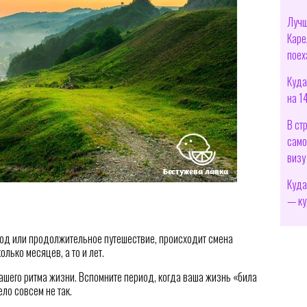
Лучш
Каре
поех
Куда
на 1
В ст
само
визу
Куда
— ку
оход или продолжительное путешествие, происходит смена
лько месяцев, а то и лет.
ашего ритма жизни. Вспомните период, когда ваша жизнь «била
ело совсем не так.