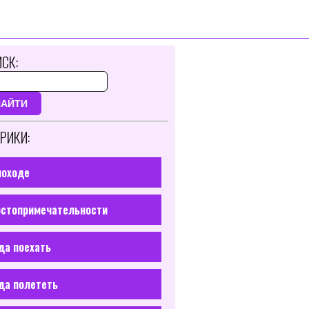
СК:
НАЙТИ
РИКИ:
походе
стопримечательности
да поехать
да полететь