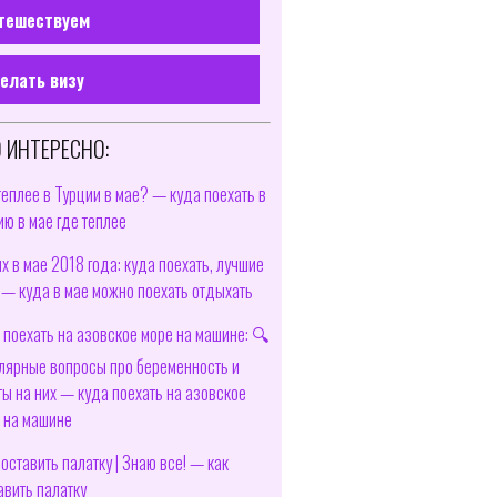
тешествуем
елать визу
 ИНТЕРЕСНО:
теплее в Турции в мае? — куда поехать в
ию в мае где теплее
х в мае 2018 года: куда поехать, лучшие
 — куда в мае можно поехать отдыхать
 поехать на азовское море на машине: 🔍
лярные вопросы про беременность и
ты на них — куда поехать на азовское
 на машине
поставить палатку | Знаю все! — как
авить палатку