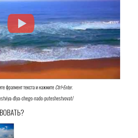
ите фрагмент текста и нажмите
Ctrl+Enter
.
hestviya-dlya-chego-nado-puteshestvovat/
ВОВАТЬ?