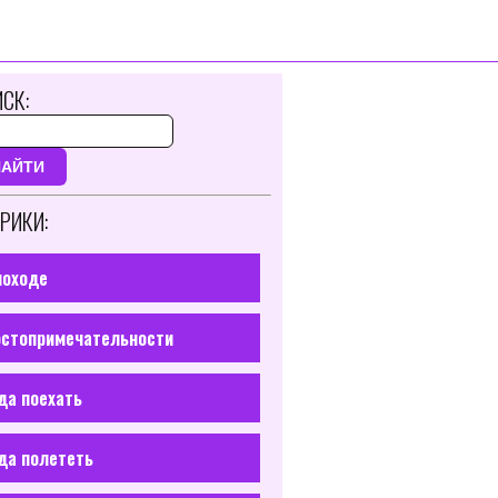
СК:
НАЙТИ
РИКИ:
походе
стопримечательности
да поехать
да полететь