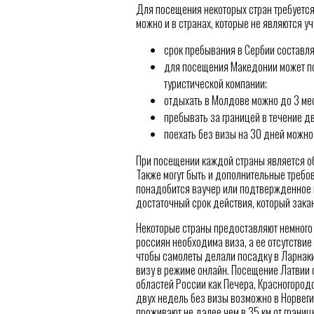
Для посещения некоторых стран требуетс
можно и в странах, которые не являются у
срок пребывания в Сербии составля
для посещения Македонии может по
туристической компании;
отдыхать в Молдове можно до 3 ме
пребывать за границей в течение д
поехать без визы на 30 дней можно
При посещении каждой страны является о
Также могут быть и дополнительные требов
понадобится ваучер или подтвержденное 
достаточный срок действия, который зака
Некоторые страны предоставляют немного
россиян необходима виза, а ее отсутстви
чтобы самолеты делали посадку в Ларнаки
визу в режиме онлайн. Посещение Латвии 
областей России как Печера, Красногородс
двух недель без визы возможно в Норвеги
проживают не далее чем в 35 км от грани