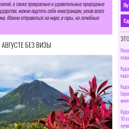
лигий, а также прекрасные и удивительные природные
Пу
ударстве, можно ощутить себя иностранцем, уехав всего
ма. Можно отправиться на море, в горы, на лечебные
Сд
ЭТО
 АВГУСТЕ БЕЗ ВИЗЫ
Посо
отды
Куда
куда
Куда
Евро
шенг
Куда
10 с
лучш