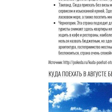
Таиланд. Сюда приехать без визы м
сервисом и изысканной кухней. Зде
ласковом море, а также посетить м
Черногория. Эта страна подходит д
туристы снимают здесь квартиры ил
ходить в кафе и рестораны, наибол
нельзя назвать бюджетным, но здес
архитектура, гостеприимство местн
беспокоиться, страна очень спокойн
Источник: http://pokeda.ru/kuda-poehat-ot
КУДА ПОЕХАТЬ В АВГУСТЕ Б