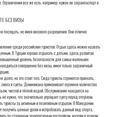
 Ограничения все же есть, например: нужен ли загранпаспорт в
ТЕ БЕЗ ВИЗЫ
но посещать, не имея визового разрешения. Они отлично
авление среди российских туристов. Отдых здесь можно назвать
нным. В Турции хорошо отдыхать с детьми, здесь развитая
е повышенный уровень безопасности для самых маленьких
находиться совершенно без визы, имея только заграничный
урцию.
 долго, но это стоит того. Сюда туристы стремятся приехать,
, смога и суеты. Доминикана приманивает огромное количество
ьем, чистой и тёплой водой. Обслуживание находится на
 не нужно, что значительно упрощает суету перед отпуском.
ть туристы за активным и позитивным отдыхом. В Македонии
ут получить ценные уроки и испробовать данный вид спорта.
лять по старинным архитектурным постройкам, музеям и храмам.