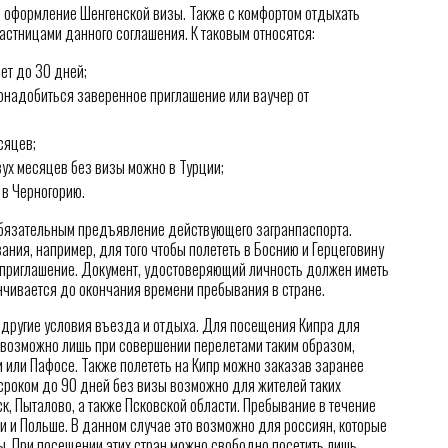
я оформление Шенгенской визы. Также с комфортом отдыхать
частницами данного соглашения. К таковым относятся:
ет до 30 дней;
надобиться заверенное приглашение или ваучер от
сяцев;
вух месяцев без визы можно в Турции;
 в Черногорию.
бязательным предъявление действующего загранпаспорта.
ания, например, для того чтобы полететь в Боснию и Герцеговину
приглашение. Документ, удостоверяющий личность должен иметь
нчивается до окончания времени пребывания в стране.
 другие условия въезда и отдыха. Для посещения Кипра для
е возможно лишь при совершении перелетами таким образом,
 или Пафосе. Также полететь на Кипр можно заказав заранее
сроком до 90 дней без визы возможно для жителей таких
к, Пыталово, а также Псковской области. Пребывание в течение
и и Польше. В данном случае это возможно для россиян, которые
цы. При посещении этих стран можно свободно посетить лишь