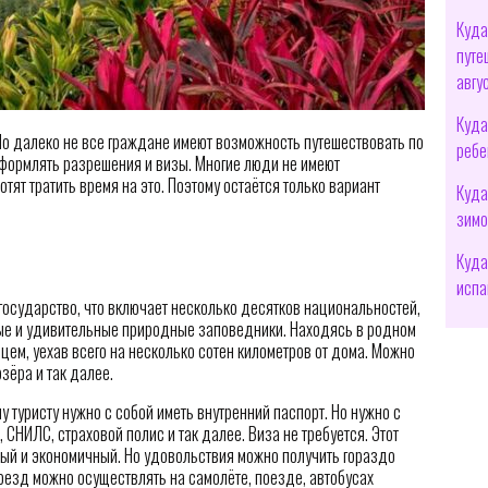
Куда
путе
авгу
Куда
 Но далеко не все граждане имеют возможность путешествовать по
ребе
оформлять разрешения и визы. Многие люди не имеют
отят тратить время на это. Поэтому остаётся только вариант
Куда
зимо
Куда
испа
государство, что включает несколько десятков национальностей,
ные и удивительные природные заповедники. Находясь в родном
цем, уехав всего на несколько сотен километров от дома. Можно
озёра и так далее.
 туристу нужно с собой иметь внутренний паспорт. Но нужно с
 СНИЛС, страховой полис и так далее. Виза не требуется. Этот
ный и экономичный. Но удовольствия можно получить гораздо
роезд можно осуществлять на самолёте, поезде, автобусах