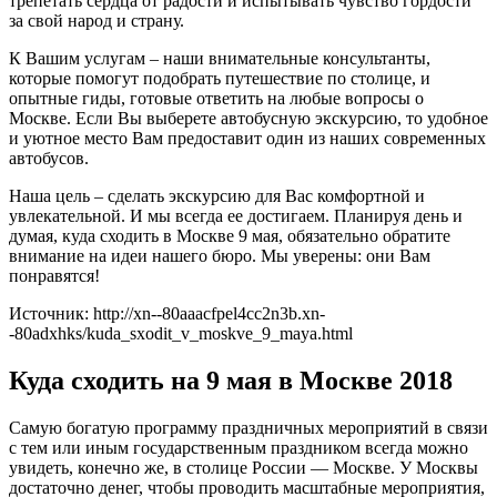
трепетать сердца от радости и испытывать чувство гордости
за свой народ и страну.
К Вашим услугам – наши внимательные консультанты,
которые помогут подобрать путешествие по столице, и
опытные гиды, готовые ответить на любые вопросы о
Москве. Если Вы выберете автобусную экскурсию, то удобное
и уютное место Вам предоставит один из наших современных
автобусов.
Наша цель – сделать экскурсию для Вас комфортной и
увлекательной. И мы всегда ее достигаем. Планируя день и
думая, куда сходить в Москве 9 мая, обязательно обратите
внимание на идеи нашего бюро. Мы уверены: они Вам
понравятся!
Источник: http://xn--80aaacfpel4cc2n3b.xn-
-80adxhks/kuda_sxodit_v_moskve_9_maya.html
Куда сходить на 9 мая в Москве 2018
Самую богатую программу праздничных мероприятий в связи
с тем или иным государственным праздником всегда можно
увидеть, конечно же, в столице России — Москве. У Москвы
достаточно денег, чтобы проводить масштабные мероприятия,