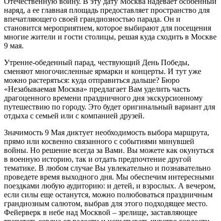
Отечественную войну. В эту дату Москва надевает особенный
наряд, а ее главная площадь предоставляет пространство для
впечатляющего своей грандиозностью парада. Он и
становится мероприятием, которое выбирают для посещения
многие жители и гости столицы, решая куда сходить в Москве
9 мая.
Утренне-обеденный парад, чествующий День Победы,
сменяют многочисленные ярмарки и концерты. И тут уже
можно растеряться: куда отправиться дальше? Бюро
«Незабываемая Москва» предлагает Вам уделить часть
драгоценного времени праздничного дня экскурсионному
путешествию по городу. Это будет оригинальный вариант для
отдыха с семьей или с компанией друзей.
Значимость 9 Мая диктует необходимость выбора маршрута,
прямо или косвенно связанного с событиями минувшей
войны. Но решение всегда за Вами. Вы можете как окунуться
в военную историю, так и отдать предпочтение другой
тематике. В любом случае Вы увлекательно и познавательно
проведете время выходного дня. Мы обеспечим интересными
поездками любую аудиторию: и детей, и взрослых. А вечером,
если силы еще останутся, можно полюбоваться праздничным
грандиозным салютом, выбрав для этого подходящее место.
Фейерверк в небе над Москвой – зрелище, заставляющее