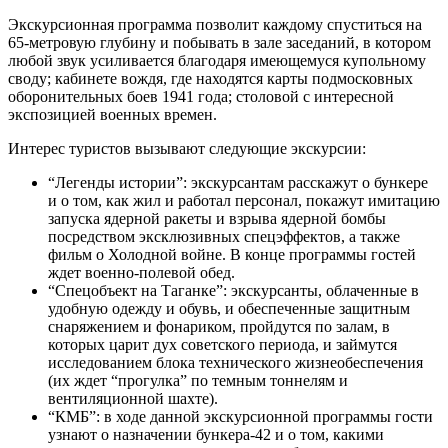
Экскурсионная программа позволит каждому спуститься на
65-метровую глубину и побывать в зале заседаний, в котором
любой звук усиливается благодаря имеющемуся купольному
своду; кабинете вождя, где находятся карты подмосковных
оборонительных боев 1941 года; столовой с интересной
экспозицией военных времен.
Интерес туристов вызывают следующие экскурсии:
“Легенды истории”: экскурсантам расскажут о бункере
и о том, как жил и работал персонал, покажут имитацию
запуска ядерной ракеты и взрыва ядерной бомбы
посредством эксклюзивных спецэффектов, а также
фильм о Холодной войне. В конце программы гостей
ждет военно-полевой обед.
“Спецобъект на Таганке”: экскурсанты, облаченные в
удобную одежду и обувь, и обеспеченные защитным
снаряжением и фонариком, пройдутся по залам, в
которых царит дух советского периода, и займутся
исследованием блока технического жизнеобеспечения
(их ждет “прогулка” по темным тоннелям и
вентиляционной шахте).
“КМБ”: в ходе данной экскурсионной программы гости
узнают о назначении бункера-42 и о том, какими