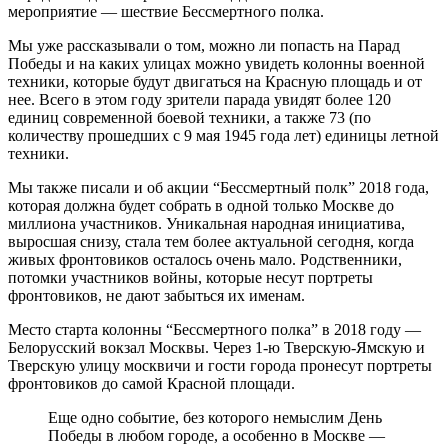
мероприятие — шествие Бессмертного полка.
Мы уже рассказывали о том, можно ли попасть на Парад
Победы и на каких улицах можно увидеть колонны военной
техники, которые будут двигаться на Красную площадь и от
нее. Всего в этом году зрители парада увидят более 120
единиц современной боевой техники, а также 73 (по
количеству прошедших с 9 мая 1945 года лет) единицы летной
техники.
Мы также писали и об акции “Бессмертный полк” 2018 года,
которая должна будет собрать в одной только Москве до
миллиона участников. Уникальная народная инициатива,
выросшая снизу, стала тем более актуальной сегодня, когда
живых фронтовиков осталось очень мало. Родственники,
потомки участников войны, которые несут портреты
фронтовиков, не дают забыться их именам.
Место старта колонны “Бессмертного полка” в 2018 году —
Белорусский вокзал Москвы. Через 1-ю Тверскую-Ямскую и
Тверскую улицу москвичи и гости города пронесут портреты
фронтовиков до самой Красной площади.
Еще одно событие, без которого немыслим День
Победы в любом городе, а особенно в Москве —