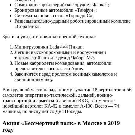
Самоходное артиллерийское орудие «Флокс»;
Бронированные автомобили «Тайфун»;
Система залпового огня «Торнадо-С»;
Разведывательно-ударный роботизированный комплекс
«Соратник».
Зрители увидят и новинки военной техники:
Минигрузовики Lada 4×4 Пикап.
Лёгкий высокопроходимый и вооружённый
тактический авто-вездеход Чаборз М-3.
Новые кабриолеты командования, автомобили
представительского класса Aurus.
Закончится парад пролетом военных самолетов и
авиационным шоу.
В воздушной части парада примут участие 18 вертолетов и 56
самолетов оперативно-тактической, дальней, военно-
транспортной и армейской авиации ВКС, в том числе
новейший вертолет КА-62 и самолет А-100. Всего — 74
машины, по числу лет со Дня Победы.
Акция «Бессмертный полк» в Москве в 2019
году