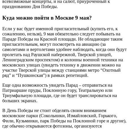
всевозможные концерты, и на салют, приуроченный к
празднованию Дня Победы.
Куда можно пойти в Москве 9 мая?
Если у вас будет именной пригласительный (купить его, к
сожалению, нельзя), 9 мая обязательно следует побывать на
Параде Победы на Красной площади. Не обладающие таким
пригласительным, могут посмотреть на авиацию (за
самолетами и вертолетами удобнее наблюдать, когда они будут
пролетать над Раушской набережной, Тверской улицей,
Ленинградским проспектом) и колонны военной техники на
московских улицах (увидеть технику в движении можно на
участке Тверской улицы между станциями метро “Охотный
ряд” и “Пушкинская”) в рамках репетиций.
Еще одна возможность увидеть Парад – отправиться на
Патриаршие пруды, Поклонную гору, Театральную или
Триумфальную площади, где он будет транслироваться на
больших экранах.
В День Победы не стоит обделять своим вниманием
московские парки (Сокольники, Измайловский, Горького,
Фили, Кузьминки, парк Победы на Поклонной горе и другие),
где обычно открываются фотозоны, организуются