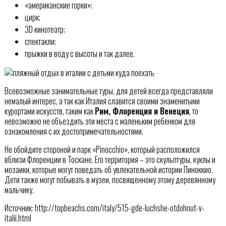
«американские горки»;
цирк;
3D кинотеатр;
спектакли;
прыжки в воду с высоты и так далее.
Всевозможные занимательные туры, для детей всегда представляли
немалый интерес, а так как Италия славится своими знаменитыми
курортами искусств, таким как
Рим, Флоренция и Венеция
, то
невозможно не объездить эти места с маленьким ребенком для
ознакомления с их достопримечательностями.
Не обойдите стороной и парк «Pinocchio», который расположился
вблизи Флоренции в Тоскане. Его территория – это скульптуры, куклы и
мозаики, которые могут поведать об увлекательной истории Пиноккио.
Дети также могут побывать в музеи, посвященному этому деревянному
мальчику.
Источник: http://topbeachs.com/italy/515-gde-luchshe-otdohnut-v-
italii.html