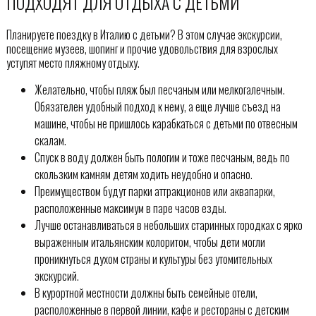
ПОДХОДЯТ ДЛЯ ОТДЫХА С ДЕТЬМИ
Планируете поездку в Италию с детьми? В этом случае экскурсии,
посещение музеев, шопинг и прочие удовольствия для взрослых
уступят место пляжному отдыху.
Желательно, чтобы пляж был песчаным или мелкогалечным.
Обязателен удобный подход к нему, а еще лучше съезд на
машине, чтобы не пришлось карабкаться с детьми по отвесным
скалам.
Спуск в воду должен быть пологим и тоже песчаным, ведь по
скользким камням детям ходить неудобно и опасно.
Преимуществом будут парки аттракционов или аквапарки,
расположенные максимум в паре часов езды.
Лучше останавливаться в небольших старинных городках с ярко
выраженным итальянским колоритом, чтобы дети могли
проникнуться духом страны и культуры без утомительных
экскурсий.
В курортной местности должны быть семейные отели,
расположенные в первой линии, кафе и рестораны с детским