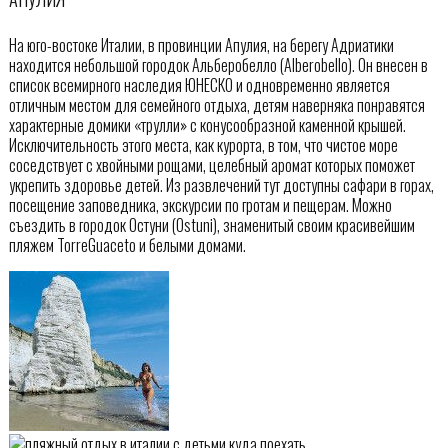
На юго-востоке Италии, в провинции Апулия, на берегу Адриатики
находится небольшой городок Альберобелло (Alberobello). Он внесен в
список всемирного наследия ЮНЕСКО и одновременно является
отличным местом для семейного отдыха, детям наверняка понравятся
характерные домики «трулли» с конусообразной каменной крышей.
Исключительность этого места, как курорта, в том, что чистое море
соседствует с хвойными рощами, целебный аромат которых поможет
укрепить здоровье детей. Из развлечений тут доступны сафари в горах,
посещение заповедника, экскурсии по гротам и пещерам. Можно
съездить в городок Остуни (Ostuni), знаменитый своим красивейшим
пляжем TorreGuaceto и белыми домами.