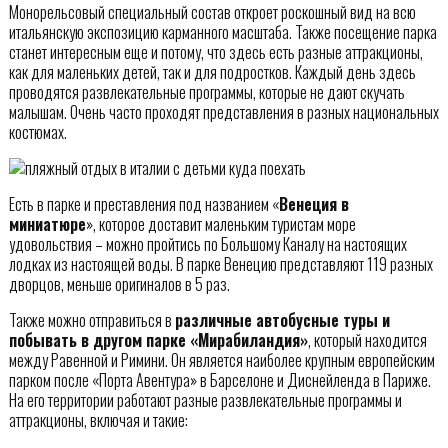
Монорельсовый специальный состав откроет роскошный вид на всю
итальянскую экспозицию карманного масштаба. Также посещение парка
станет интересным еще и потому, что здесь есть разные аттракционы,
как для маленьких детей, так и для подростков. Каждый день здесь
проводятся развлекательные программы, которые не дают скучать
малышам. Очень часто проходят представления в разных национальных
костюмах.
Есть в парке и преставления под названием «
Венеция в
миниатюре
», которое доставит маленьким туристам море
удовольствия – можно пройтись по Большому Каналу на настоящих
лодках из настоящей воды. В парке Венецию представляют 119 разных
дворцов, меньше оригиналов в 5 раз.
Также можно отправиться в
различные автобусные туры и
побывать в другом парке «Мирабиландия»
, который находится
между Равенной и Римини. Он является наиболее крупным европейским
парком после «Порта Авентура» в Барселоне и Диснейленда в Париже.
На его территории работают разные развлекательные программы и
аттракционы, включая и такие: