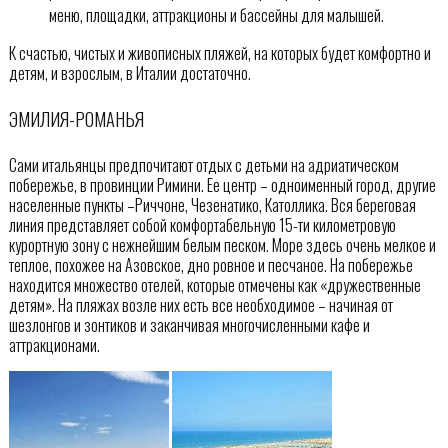
меню, площадки, аттракционы и бассейны для малышей.
К счастью, чистых и живописных пляжей, на которых будет комфортно и
детям, и взрослым, в Италии достаточно.
ЭМИЛИЯ-РОМАНЬЯ
Сами итальянцы предпочитают отдых с детьми на адриатическом
побережье, в провинции Римини. Ее центр – одноименный город, другие
населенные пункты –Риччоне, Чезенатико, Католлика. Вся береговая
линия представляет собой комфортабельную 15-ти километровую
курортную зону с нежнейшим белым песком. Море здесь очень мелкое и
теплое, похожее на Азовское, дно ровное и песчаное. На побережье
находится множество отелей, которые отмечены как «дружественные
детям». На пляжах возле них есть все необходимое – начиная от
шезлонгов и зонтиков и заканчивая многочисленными кафе и
аттракционами.