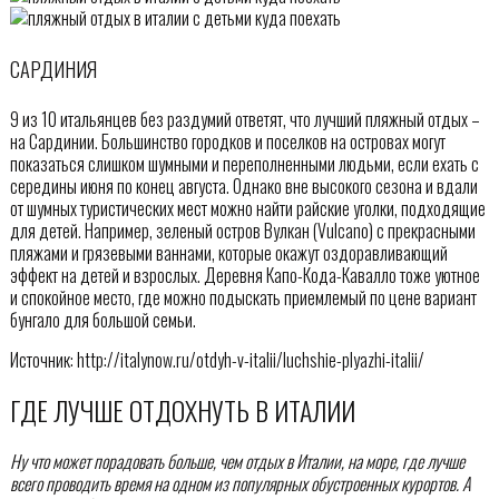
САРДИНИЯ
9 из 10 итальянцев без раздумий ответят, что лучший пляжный отдых –
на Сардинии. Большинство городков и поселков на островах могут
показаться слишком шумными и переполненными людьми, если ехать с
середины июня по конец августа. Однако вне высокого сезона и вдали
от шумных туристических мест можно найти райские уголки, подходящие
для детей. Например, зеленый остров Вулкан (Vulcano) с прекрасными
пляжами и грязевыми ваннами, которые окажут оздоравливающий
эффект на детей и взрослых. Деревня Капо-Кода-Кавалло тоже уютное
и спокойное место, где можно подыскать приемлемый по цене вариант
бунгало для большой семьи.
Источник: http://italynow.ru/otdyh-v-italii/luchshie-plyazhi-italii/
ГДЕ ЛУЧШЕ ОТДОХНУТЬ В ИТАЛИИ
Ну что может порадовать больше, чем отдых в Италии, на море, где лучше
всего проводить время на одном из популярных обустроенных курортов. А