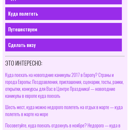
Куда полететь
Путешествуем
Сделать визу
ЭТО ИНТЕРЕСНО:
Куда поехать на новогодние каникулы 2017 в Европу? Страны и
города Европы; Поздравления, приглашения, сценарии, тосты, рамки,
открытки, конкурсы для Вас в Центре Праздника! — новогодние
каникулы в европе куда поехать
Шесть мест, куда можно недорого полететь на отдых в марте — куда
полететь в марте на море
Посоветуйте, куда поехать отдохнуть в ноябре? Недорого — куда в