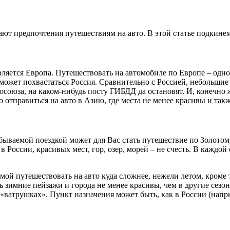
ют предпочтения путешествиям на авто. В этой статье подкинем 
яется Европа. Путешествовать на автомобиле по Европе – одно 
может похвастаться Россия. Сравнительно с Россией, небольшие 
росоюза, на каком-нибудь посту ГИБДД да остановят. И, конечн
о отправиться на авто в Азию, где места не менее красивы и так
абываемой поездкой может для Вас стать путешествие по Золото
 России, красивых мест, гор, озер, морей – не счесть. В каждой
зимой путешествовать на авто куда сложнее, нежели летом, кром
дь зимние пейзажи и города не менее красивы, чем в другие се
«ватрушках». Пункт назначения может быть, как в России (напри