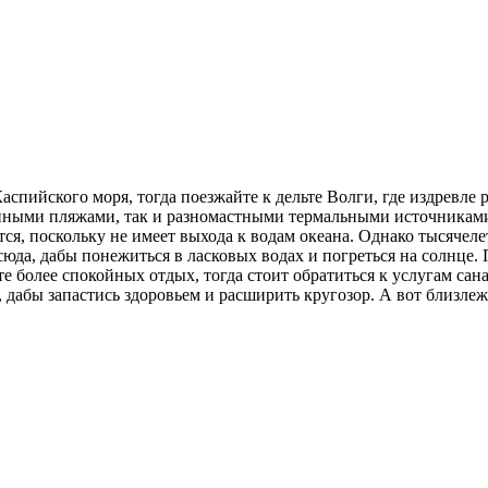
спийского моря, тогда поезжайте к дельте Волги, где издревле
ванными пляжами, так и разномастными термальными источниками
ся, поскольку не имеет выхода к водам океана. Однако тысячеле
 сюда, дабы понежиться в ласковых водах и погреться на солнце
более спокойных отдых, тогда стоит обратиться к услугам санат
дабы запастись здоровьем и расширить кругозор. А вот близле