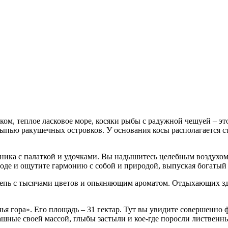
м, теплое ласковое море, косяки рыбы с радужной чешуей – это
сыпью ракушечных островков. У основания косы располагается с
ника с палаткой и удочками. Вы надышитесь целебным воздухом
оде и ощутите гармонию с собой и природой, выпуская богатый 
степь с тысячами цветов и опьяняющим ароматом. Отдыхающих зде
ья гора». Его площадь – 31 гектар. Тут вы увидите совершенно
ашные своей массой, глыбы застыли и кое-где поросли лиственн