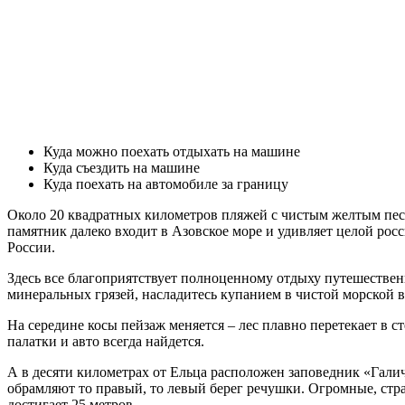
Куда можно поехать отдыхать на машине
Куда съездить на машине
Куда поехать на автомобиле за границу
Около 20 квадратных километров пляжей с чистым желтым песко
памятник далеко входит в Азовское море и удивляет целой рос
России.
Здесь все благоприятствует полноценному отдыху путешествен
минеральных грязей, насладитесь купанием в чистой морской в
На середине косы пейзаж меняется – лес плавно перетекает в 
палатки и авто всегда найдется.
А в десяти километрах от Ельца расположен заповедник «Галич
обрамляют то правый, то левый берег речушки. Огромные, стр
достигает 25 метров.