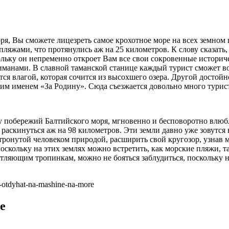
, Вы сможете лицезреть самое крохотное море на всех земном ша
ляжами, что протянулись аж на 25 километров. К слову сказать,
льку он непременно откроет Вам все свои сокровенные историч
анами. В славной таманской станице каждый турист сможет во
ается влагой, которая сочится из высохшего озера. Другой дост
им именем «За Родину». Сюда съезжается довольно много турист
у побережий Балтийского моря, мгновенно и бесповоротно влюбл
м раскинуться аж на 98 километров. Эти земли давно уже зовут
тронутой человеком природой, расширить свой кругозор, узнав м
оскольку на этих землях можно встретить, как морские пляжи, 
петляющим тропинкам, можно не бояться заблудиться, поскольку
t-otdyhat-na-mashine-na-more
е