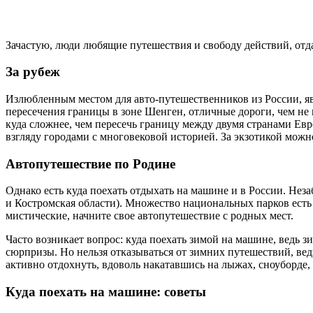
Зачастую, люди любящие путешествия и свободу действий, отда
За рубеж
Излюбленным местом для авто-путешественников из России, явл
пересечения границы в зоне Шенген, отличные дороги, чем не 
куда сложнее, чем пересечь границу между двумя странами Ев
взгляду городами с многовековой историей. За экзотикой можн
Автопутешествие по Родине
Однако есть куда поехать отдыхать на машине и в России. Нез
и Костромская области). Множество национальных парков есть в
мистические, начните свое автопутешествие с родных мест.
Часто возникает вопрос: куда поехать зимой на машине, ведь 
сюрпризы. Но нельзя отказываться от зимних путешествий, ве
активно отдохнуть, вдоволь накатавшись на лыжах, сноуборде, 
Куда поехать на машине: советы