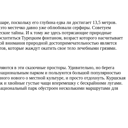
ре, поскольку его глубина едва ли достигает 13,5 метров.
 это местечко давно уже облюбовали серфиры. Советуем
еские тайны. И к тому же здесь потрясающие природные
схититься Турецким фонтаном, возраст которого насчитывает
ойной внимания природной достопримечательностью является
ов, которые жаждут окатить свое тело лечебными грязями.
яются в эти сказочные просторы. Удивительно, но берега
ся национальным парком и пользуются большой популярностью
ного нового о местной культуре, и просто отдохнуть. Куршская
так и хвойные густые чащи вперемешку с бескрайними лугами.
 национальный парк обустроен несколькими маршрутами для