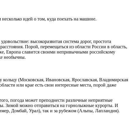
несколько идей о том, куда поехать на машине.
удовольствие: высокоразвитая система дорог, простота
расстояния. Порой, перемещаться из области России в область,
о же, Европа славится своими непривычными российскому
же необычны.
му кольцу (Московская, Ивановская, Ярославская, Владимирская
 области или крае есть свои интересные места, порой даже
е того, погода может преподнести различные неприятные
зоны. Зимой можно отправиться на горнолыжные курорты. И
мер, Домбай, Урал), так и за рубежом (Альпы, Лапландия).