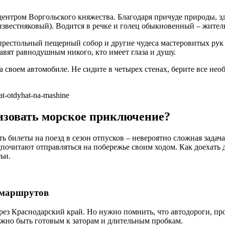
ентром Воргольского княжества. Благодаря причуде природы, зд
известняковый). Водится в речке и голец обыкновенный – жите
упрестольный пещерный собор и другие чудеса мастеровитых ру
авят равнодушным никого, кто имеет глаза и душу.
а своем автомобиле. Не сидите в четырех стенах, берите все не
t-otdyhat-na-mashine
изовать морское приключение?
 билеты на поезд в сезон отпусков – невероятно сложная задача
почитают отправляться на побережье своим ходом. Как доехать
ьи.
 маршрутов
рез Краснодарский край. Но нужно помнить, что автодороги, пр
ужно быть готовым к заторам и длительным пробкам.