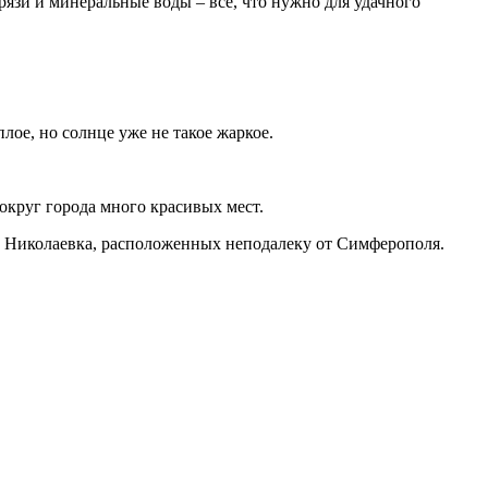
грязи и минеральные воды – все, что нужно для удачного
плое, но солнце уже не такое жаркое.
округ города много красивых мест.
ли Николаевка, расположенных неподалеку от Симферополя.