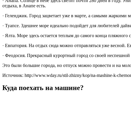
· Анапа. Солнце в небе здесь светит почти 280 дней в году. У
отдыха, в Анапе есть.
· Геленджик. Город зацветает уже в марте, а самыми жаркими м
· Туапсе. Здешнее море идеально подойдет для любителей дайв
· Ялта. Море здесь остается теплым до самого конца пляжного с
· Евпатория. На отдых сюда можно отправляться уже весной. Ев
· Феодосия. Прекрасный курортный город со своей неспешной 
Это были большие города, но отпуск можно провести и на мол
Источник: http://www.wday.ru/stil-zhizny/kop/na-mashine-k-cherno
Куда поехать на машине?