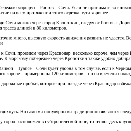
ережью маршрут – Ростов – Сочи. Если не принимать во вниман
ытие на всем протяжении этого отрезка пути хорошее.
до Сочи можно через город Кропоткин, следуя от Ростова. Доро
 трасса длиной в 80 километров.
точно много, высокую скорость движения развить не удастся. Вс
ии
 к Сочи, проездом через Краснодар, несколько короче, чем чере
е. К морскому побережью через Кропоткин также удобно добира
айкоп – Туапсе – Сочи будет удобна в том случае, если к Черн
о короче – примерно на 120 километров – но на времени нахожде
дорожные пробки, которые при поездке через Краснодар избежа
 отдохнуть. Но самыми популярными традиционно являются сле
у город расположен в субтропической зоне, то тепло здесь кругл