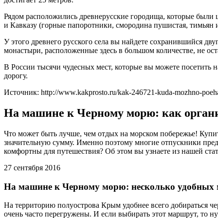
Рядом расположились древнерусские городища, которые были ц
и Кавказу (горные папоротники, смородина пушистая, тимьян 
У этого древнего русского села вы найдете сохранившийся дв
монастыри, расположенные здесь в большом количестве, не ост
В России тысячи чудесных мест, которые вы можете посетить н
дорогу.
Источник: http://www.kakprosto.ru/kak-246721-kuda-mozhno-poeha
На машине к Черному морю: как орган
Что может быть лучше, чем отдых на морском побережье! Купить
значительную сумму. Именно поэтому многие отпускники пред
комфортны для путешествия? Об этом вы узнаете из нашей стат
27 сентября 2016
На машине к Черному морю: несколько удобных
На территорию полуострова Крым удобнее всего добираться че
очень часто перегружены. И если выбирать этот маршрут, то н