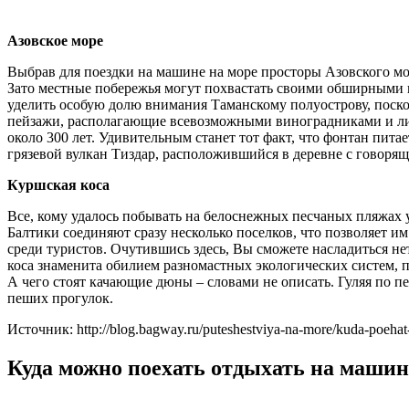
Азовское море
Выбрав для поездки на машине на море просторы Азовского моря
Зато местные побережья могут похвастать своими обширными п
уделить особую долю внимания Таманскому полуострову, поско
пейзажи, располагающие всевозможными виноградниками и лим
около 300 лет. Удивительным станет тот факт, что фонтан пит
грязевой вулкан Тиздар, расположившийся в деревне с говорящ
Куршская коса
Все, кому удалось побывать на белоснежных песчаных пляжах 
Балтики соединяют сразу несколько поселков, что позволяет и
среди туристов. Очутившись здесь, Вы сможете насладиться не
коса знаменита обилием разномастных экологических систем, п
А чего стоят качающие дюны – словами не описать. Гуляя по 
пеших прогулок.
Источник: http://blog.bagway.ru/puteshestviya-na-more/kuda-poeha
Куда можно поехать отдыхать на машин