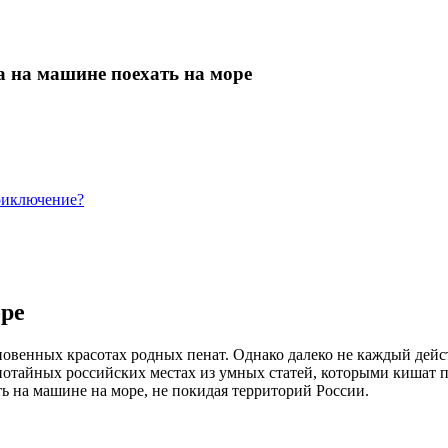
а на машине поехать на море
риключение?
оре
овенных красотах родных пенат. Однако далеко не каждый дейс
потайных российских местах из умных статей, которыми кишат п
ть на машине на море, не покидая территорий России.