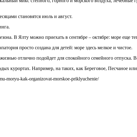
никальный микс степного, горного и морского воздуха, лечебные 
есяцами становятся июль и август.
инга.
езона. В Ялту можно приехать в сентябре – октябре: море еще те
патория просто создана для детей: море здесь мелкое и чистое.
жизнью отлично подойдет для спокойного семейного отпуска. В
одых курортах. Например, на таких, как Береговое, Песчаное и
mu-moryu-kak-organizovat-morskoe-priklyuchenie/