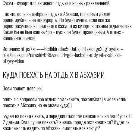
Сухум – курорт для активного отдыха и ночных развлечений.
Так что, если вы выбрали отдых в Абхазии, то первым делом
ориентируйтесь на эти курорты. Но будет лучше, если всё же
перестрахуетесь и почитаете о каждом из курортов отзывы отдыхающих.
Каким бы не был ваш выбор – пусть он будет правильным. А отдых –
запоминающимся!
Источник: http://xn——6cdbbiredae5d0a0ajdn1axlccge2dg1oyai.xn--
p1ai/index.php?newsid=638&seourl=gde-luchshe-otdyhat-v-abhazii-
otzyvy-video
КУДА ПОЕХАТЬ НА ОТДЫХ В АБХАЗИИ
Всем привет, девочки!
опять я с вопросом про отдых, подскажите, пожалуйста) в июле хотим
поехать в Абхазию, но не знаем куда)))
Будем на поезде ехать, и передвигаться там пешком или на автобусах. С
2 детьми. Куда лучше поехать? в каком городе остановиться? будет ли
возможность ездить по Абхазии, смотреть все вокруг?