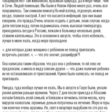
товарищей нет! Там живописно, красивая природа, да и море чише , чем
в Сочи. Людей поменьше. Мы были в Новом Афоне много раз, очень все
понравилось. Там снимали комнату.На мой взгляд, отдохнуть можно
везде, главное настрой. А вот что касается инфекций, про них выше
говорили, это правда.Очень опасно ездить с детьми, знаю случаи, когда
дети глотали воду, потом поднималась очень высокая температура,
приходилось везди в Россию, лежали в больнице несколько дней,
ставили капельницы. Это в основном в августе, чтобы этого избежать ,
лучше в июне ехать, когда море прохладное
«. для которых даже женщина с ребёнком не повод пригласить
встречать рассвет. «, — что это значит, расшифруй?!
Она написала таким образом, что раз она с ребенком, то ей секс не
предлагали, а имела в виду совсем другое — что даже наличие ребенка
их не останавливало от приставаний. Нужно было написать: не повод не
приглашать
Никуда, туда вообще лучше не ехать. Мы в августе в Гагре были, уехали
роняя шлепки раньше времени. Через 2 дня после приезда в Абхазию
начали блевать всей семьей, и блевали и лечились потом месяц, кучу
вирусов нахватали, огромные деньги потрачены на лечение. Море и горы
там конечно очень красивы. Но. свет в квартире вырубали по сто раз на