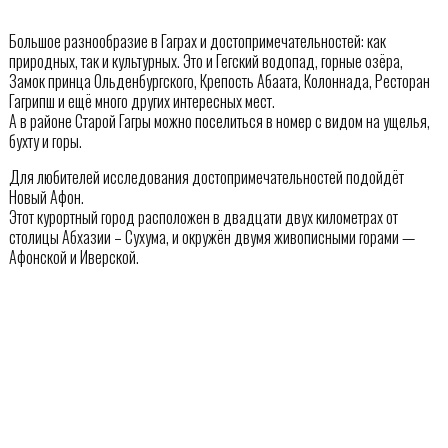
Большое разнообразие в Гаграх и достопримечательностей: как
природных, так и культурных. Это и Гегский водопад, горные озёра,
Замок принца Ольденбургского, Крепость Абаата, Колоннада, Ресторан
Гагрипш и ещё много других интересных мест.
А в районе Старой Гагры можно поселиться в номер с видом на ущелья,
бухту и горы.
Для любителей исследования достопримечательностей подойдёт
Новый Афон.
Этот курортный город расположен в двадцати двух километрах от
столицы Абхазии – Сухума, и окружён двумя живописными горами —
Афонской и Иверской.