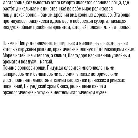
достопримечательностью этого курорта является сосновая роща, где
растёт уникальная и единственная во всём мире реликтовая
пицундская сосна – самый древний вид хвойных деревьев. Эта роща
протянулась практически вдоль всего побережья курорта, насыщая
воздух хвойным целебным ароматом, который полезен для здоровья.
Пляжи в Пицунде галечные, но широкие и живописные, некоторые из
которых окружены рощами, практически вплотную подступающими к ним.
Море чистейшие и тёплое, а климат, благодаря насыщенному хвойным
ароматом воздуху – мягкий.
Помимо сосновой рощи, Пицунда славится многочисленными
кипарисовыми и самшитовыми аллеями, а также историческими
достопримечательностями, такими как остатки греческих и римских
поселений, Пицундский храм Х века, реликтовые озёра и
археологические находки в местном историческом музее.