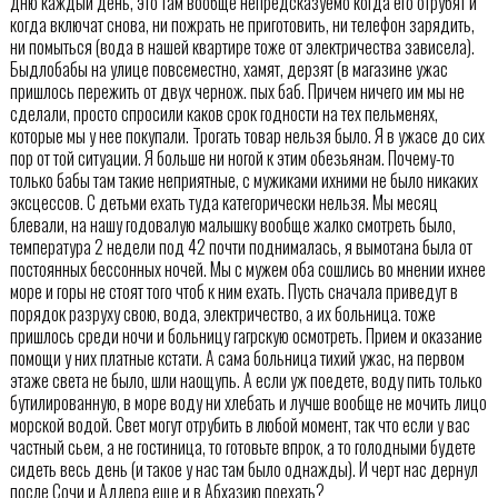
дню каждый день, это там вообще непредсказуемо когда его отрубят и
когда включат снова, ни пожрать не приготовить, ни телефон зарядить,
ни помыться (вода в нашей квартире тоже от электричества зависела).
Быдлобабы на улице повсеместно, хамят, дерзят (в магазине ужас
пришлось пережить от двух чернож. пых баб. Причем ничего им мы не
сделали, просто спросили каков срок годности на тех пельменях,
которые мы у нее покупали. Трогать товар нельзя было. Я в ужасе до сих
пор от той ситуации. Я больше ни ногой к этим обезьянам. Почему-то
только бабы там такие неприятные, с мужиками ихними не было никаких
эксцессов. С детьми ехать туда категорически нельзя. Мы месяц
блевали, на нашу годовалую малышку вообще жалко смотреть было,
температура 2 недели под 42 почти поднималась, я вымотана была от
постоянных бессонных ночей. Мы с мужем оба сошлись во мнении ихнее
море и горы не стоят того чтоб к ним ехать. Пусть сначала приведут в
порядок разруху свою, вода, электричество, а их больница. тоже
пришлось среди ночи и больницу гагрскую осмотреть. Прием и оказание
помощи у них платные кстати. А сама больница тихий ужас, на первом
этаже света не было, шли наощупь. А если уж поедете, воду пить только
бутилированную, в море воду ни хлебать и лучше вообще не мочить лицо
морской водой. Свет могут отрубить в любой момент, так что если у вас
частный сьем, а не гостиница, то готовьте впрок, а то голодными будете
сидеть весь день (и такое у нас там было однажды). И черт нас дернул
после Сочи и Адлера еще и в Абхазию поехать?