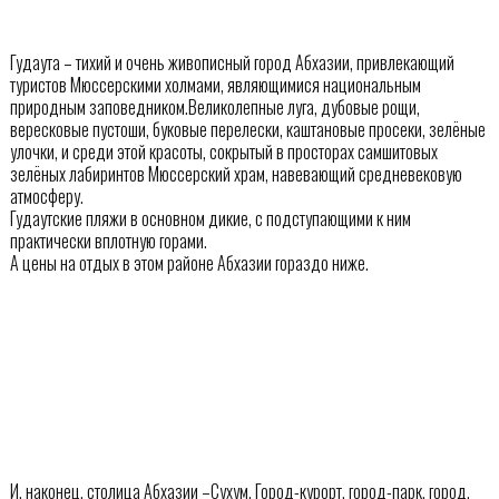
Гудаута – тихий и очень живописный город Абхазии, привлекающий
туристов Мюссерскими холмами, являющимися национальным
природным заповедником.Великолепные луга, дубовые рощи,
вересковые пустоши, буковые перелески, каштановые просеки, зелёные
улочки, и среди этой красоты, сокрытый в просторах самшитовых
зелёных лабиринтов Мюссерский храм, навевающий средневековую
атмосферу.
Гудаутские пляжи в основном дикие, с подступающими к ним
практически вплотную горами.
А цены на отдых в этом районе Абхазии гораздо ниже.
И, наконец, столица Абхазии –Сухум. Город-курорт, город-парк, город,