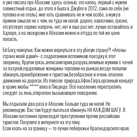
я уже писала про Абхазию здесь осенью. это капец. первый с мужем
совместный отдых. до этого я была в Джубге в 2012, сама по себе (не
путевка и не отель). мне хоть сравнивать не м чем особо, а мужу в
прямом смысле не с чем, но туда ни ногой. дорого, навязчиво, грязно,
отсутствует сервис напрочь. нет, нет и еще раз нет. лучше оставайтесь в
Адлере, а на экскурсии в Абхазии можно и оттуда по той же цене
попасть.
Ей Богу,чокнутые. Как можно вернуться в эту убогую страну?! «Апсны-
страна моей души!»- с содроганием вспоминаю поездку в этот
зверинец. Кругом грязь,антисанитария,разруха,ленивые мужики с чачей
за пазухой,горделивые женщины-торговки на рынках,везде попытки
обмануть,пренебрежение к туристам,безобразное и очень опасное
движение на дорогах. Из плюсов: природа,Афон,Гагра,органный концерт
в храме якобы ***** века в Пицунде. Всё население перестрелять
следует за лень,отвратное вызывающее поведение.
Мы отдыхали два раза в Абхазии. Больше туда ни ногой. Не
рекомендую. Вас там будут пытаться обмануть НА КАЖДОМ ШАГУ. В
Абхазии постоянно происходят преступления против российских
туристов. Погуглите в интернете на эту тему.
Если ехать на за границу — то лучше побережье Краснодарского края.