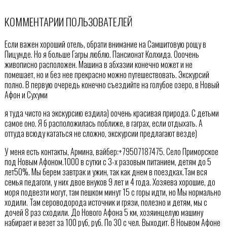
КОММЕНТАРИИ ПОЛЬЗОВАТЕЛЕЙ
Если важен хороший отель, обрати внимание на Самшитовую рощу в
Пицунде. Но я больше Гагры люблю. Пансионат Колхида. Ооочень
живописно расположен. Машина в абхазии конечно может и не
помешает, но и без нее прекрасно можно путешествовать. Экскурсий
полно. В первую очередь конечно съездийте на голубое озеро, в Новый
Афон и Сухуми
я туда чисто на экскурсию ездила) оочень красивая природа. С детьми
самое оно. Я б расположилась поближе, в гаграх, если отдыхать. А
оттуда всюду кататься не сложно, экскурсии предлагают везде)
У меня есть контакты, Армина, вайбер:+79507187475. Село Приморское
под Новым Афоном.1000 в сутки с 3-х разовым питанием, детям до 5
лет50%. Мы берем завтрак и ужин, так как днем в поездках.Там вся
семья педагоги, у них двое внуков 9 лет и 4 года. Хозяева хорошие, до
моря подвезти могут, там пешком минут 15 с горы идти, но Мы нормально
ходили. Там сероводорода источник и грязи, полезно и детям, мы с
дочей 8 раз сходили. До Нового Афона 5 км, хозяинцелую машину
набирает и везет за 100 руб, руб. По 30 с чел. Выходит. В Ноывом Афоне