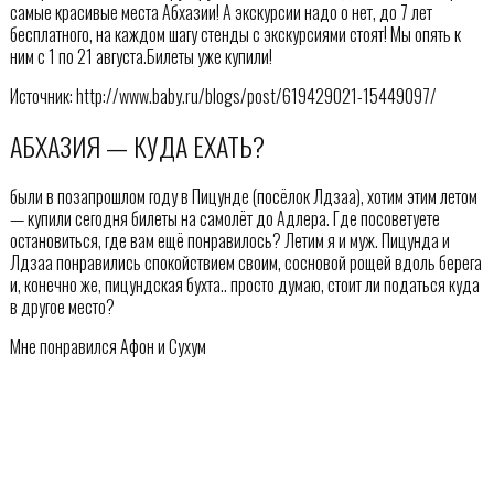
самые красивые места Абхазии! А экскурсии надо о нет, до 7 лет
бесплатного, на каждом шагу стенды с экскурсиями стоят! Мы опять к
ним с 1 по 21 августа.Билеты уже купили!
Источник: http://www.baby.ru/blogs/post/619429021-15449097/
АБХАЗИЯ — КУДА ЕХАТЬ?
были в позапрошлом году в Пицунде (посёлок Лдзаа), хотим этим летом
— купили сегодня билеты на самолёт до Адлера. Где посоветуете
остановиться, где вам ещё понравилось? Летим я и муж. Пицунда и
Лдзаа понравились спокойствием своим, сосновой рощей вдоль берега
и, конечно же, пицундская бухта.. просто думаю, стоит ли податься куда
в другое место?
Мне понравился Афон и Сухум