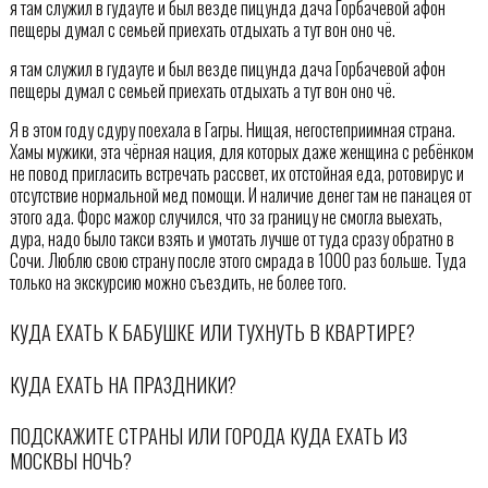
я там служил в гудауте и был везде пицунда дача Горбачевой афон
пещеры думал с семьей приехать отдыхать а тут вон оно чё.
я там служил в гудауте и был везде пицунда дача Горбачевой афон
пещеры думал с семьей приехать отдыхать а тут вон оно чё.
Я в этом году сдуру поехала в Гагры. Нищая, негостеприимная страна.
Хамы мужики, эта чёрная нация, для которых даже женщина с ребёнком
не повод пригласить встречать рассвет, их отстойная еда, ротовирус и
отсутствие нормальной мед помощи. И наличие денег там не панацея от
этого ада. Форс мажор случился, что за границу не смогла выехать,
дура, надо было такси взять и умотать лучше от туда сразу обратно в
Сочи. Люблю свою страну после этого смрада в 1000 раз больше. Туда
только на экскурсию можно съездить, не более того.
КУДА ЕХАТЬ К БАБУШКЕ ИЛИ ТУХНУТЬ В КВАРТИРЕ?
КУДА ЕХАТЬ НА ПРАЗДНИКИ?
ПОДСКАЖИТЕ СТРАНЫ ИЛИ ГОРОДА КУДА ЕХАТЬ ИЗ
МОСКВЫ НОЧЬ?