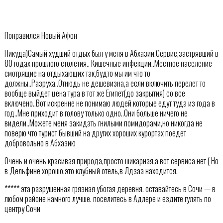
Понравился Новый Афон
Никуда)Самый худший отдых был у меня в Абхазии.Сервис,застрявший в
80 годах прошлого столетия.. Кишечные инфекции..Местное население
смотрящие на отдыхающих так,будто мы им что то
должны..Разруха..Отнюдь не дешевизна,а если включить перелет то
вообще выйдет цена тура в тот же Египет(до закрытия) со все
включено..Вот искренне не понимаю людей которые едут туда из года в
год..Мне приходит в голову только одно..Они больше ничего не
видели..Можете меня закидать гнилыми помидорами,но никогда не
поверю что турист бывший на других хороших курортах поедет
добровольно в Абхазию
Очень и очень красивая природа,просто шикарная,а вот сервиса нет ( Но
в Дельфине хорошо,это клубный отель,в Лдзаа находится.
***** эта разрушенная грязная убогая деревня. оставайтесь в Сочи — в
любом районе намного лучше. поселитесь в Адлере и ездите гулять по
центру Сочи