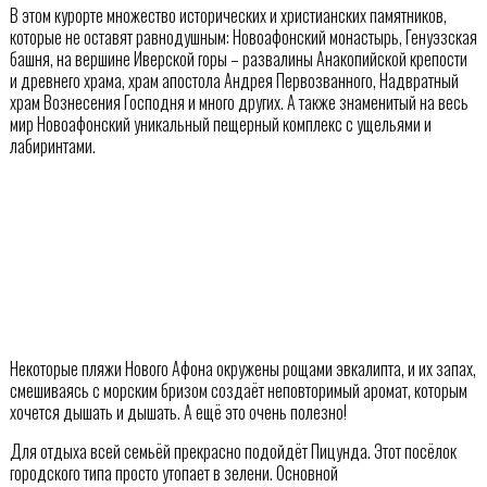
В этом курорте множество исторических и христианских памятников,
которые не оставят равнодушным: Новоафонский монастырь, Генуэзская
башня, на вершине Иверской горы – развалины Анакопийской крепости
и древнего храма, храм апостола Андрея Первозванного, Надвратный
храм Вознесения Господня и много других. А также знаменитый на весь
мир Новоафонский уникальный пещерный комплекс с ущельями и
лабиринтами.
Некоторые пляжи Нового Афона окружены рощами эвкалипта, и их запах,
смешиваясь с морским бризом создаёт неповторимый аромат, которым
хочется дышать и дышать. А ещё это очень полезно!
Для отдыха всей семьёй прекрасно подойдёт Пицунда. Этот посёлок
городского типа просто утопает в зелени. Основной