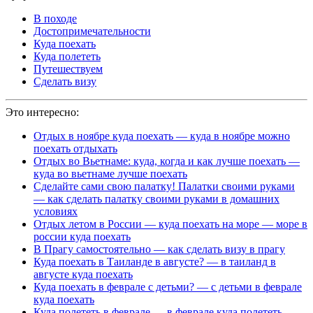
В походе
Достопримечательности
Куда поехать
Куда полететь
Путешествуем
Сделать визу
Это интересно:
Отдых в ноябре куда поехать — куда в ноябре можно
поехать отдыхать
Отдых во Вьетнаме: куда, когда и как лучше поехать —
куда во вьетнаме лучше поехать
Сделайте сами свою палатку! Палатки своими руками
— как сделать палатку своими руками в домашних
условиях
Отдых летом в России — куда поехать на море — море в
россии куда поехать
В Прагу самостоятельно — как сделать визу в прагу
Куда поехать в Таиланде в августе? — в таиланд в
августе куда поехать
Куда поехать в феврале с детьми? — с детьми в феврале
куда поехать
Куда полететь в феврале — в феврале куда полететь