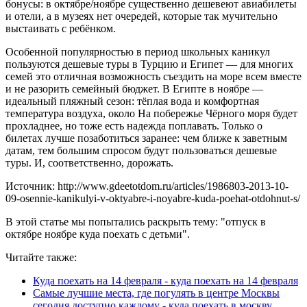
бонусы: в октябре/ноябре существенно дешевеют авиабилеты
и отели, а в музеях нет очередей, которые так мучительно
выстаивать с ребёнком.
Особенной популярностью в период школьных каникул
пользуются дешевые туры в Турцию и Египет — для многих
семей это отличная возможность съездить на море всем вместе
и не разорить семейный бюджет. В Египте в ноябре —
идеальный пляжный сезон: тёплая вода и комфортная
температура воздуха, около На побережье Чёрного моря будет
прохладнее, но тоже есть надежда поплавать. Только о
билетах лучше позаботиться заранее: чем ближе к заветным
датам, тем большим спросом будут пользоваться дешевые
туры. И, соответственно, дорожать.
Источник: http://www.gdeetotdom.ru/articles/1986803-2013-10-
09-osennie-kanikulyi-v-oktyabre-i-noyabre-kuda-poehat-otdohnut-s/
В этой статье мы попытались раскрыть тему: "отпуск в
октябре ноябре куда поехать с детьми".
Читайте также:
Куда поехать на 14 февраля - куда поехать на 14 февраля
Самые лучшие места, где погулять в центре Москвы
сегодня доступно каждому - куда поехать в москву