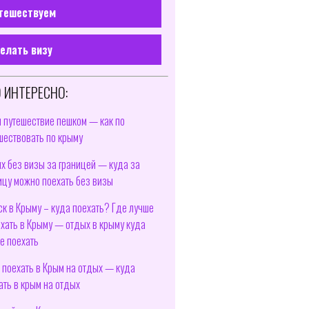
тешествуем
елать визу
 ИНТЕРЕСНО:
 путешествие пешком — как по
шествовать по крыму
х без визы за границей — куда за
ицу можно поехать без визы
ск в Крыму – куда поехать? Где лучше
хать в Крыму — отдых в крыму куда
е поехать
 поехать в Крым на отдых — куда
ать в крым на отдых