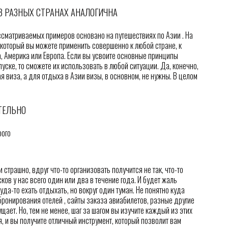
В РАЗНЫХ СТРАНАХ АНАЛОГИЧНА
ссматриваемых примеров основано на путешествиях по Азии . На
 который вы можете применить совершенно к любой стране, к
а, Америка или Европа. Если вы усвоите основные принципы
уске, то сможете их использовать в любой ситуации. Да, конечно,
я виза, а для отдыха в Азии визы, в основном, не нужны. В целом
ТЕЛЬНО
 страшно, вдруг что-то организовать получится не так, что-то
ков у нас всего один или два в течение года. И будет жаль
уда-то ехать отдыхать, но вокруг один туман. Не понятно куда
 бронирования отелей , сайты заказа авиабилетов, разные другие
ает. Но, тем не менее, шаг за шагом вы изучите каждый из этих
ся, и вы получите отличный инструмент, который позволит вам