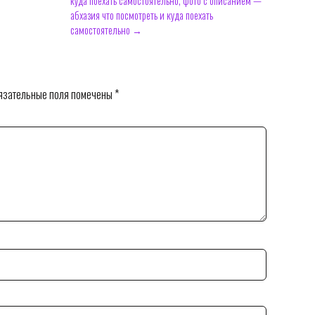
куда поехать самостоятельно, фото с описанием —
абхазия что посмотреть и куда поехать
самостоятельно →
зательные поля помечены
*