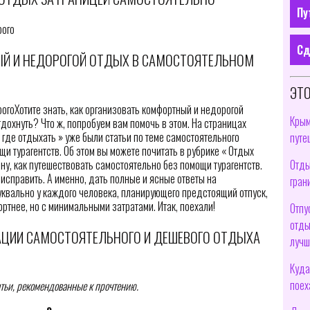
Пу
Сд
ЫЙ И НЕДОРОГОЙ ОТДЫХ В САМОСТОЯТЕЛЬНОМ
ЭТО
Хотите знать, как организовать комфортный и недорогой
Крым
тдохнуть? Что ж, попробуем вам помочь в этом. На страницах
 где отдыхать » уже были статьи по теме самостоятельного
путе
и турагентств. Об этом вы можете почитать в рубрике « Отдых
Отды
ину, как путешествовать самостоятельно без помощи турагентств.
исправить. А именно, дать полные и ясные ответы на
гран
вально у каждого человека, планирующего предстоящий отпуск,
ртнее, но с минимальными затратами. Итак, поехали!
Отпу
отды
АЦИИ САМОСТОЯТЕЛЬНОГО И ДЕШЕВОГО ОТДЫХА
лучш
Куда
поех
атьи, рекомендованные к прочтению.