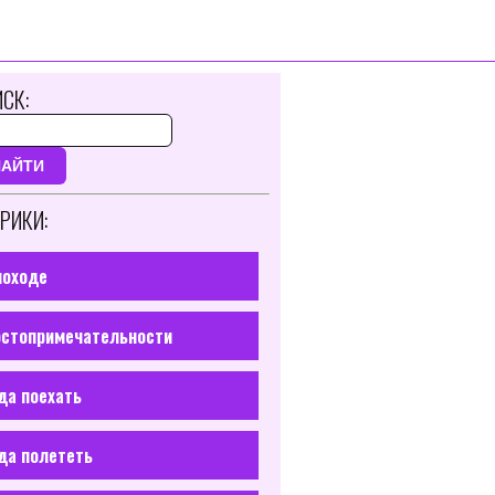
СК:
НАЙТИ
РИКИ:
походе
стопримечательности
да поехать
да полететь