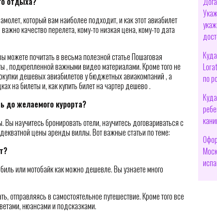
Дога
го отдыха?
Укаж
амолет, который вам наиболее подходит, и как этот авиабилет
укаж
важно качество перелета, кому-то низкая цена, кому-то дата
дост
Куда
вы можете почитать в весьма полезной статье Пошаговая
ты , подкрепленной важными видео материалами. Кроме того не
Lora
окупки дешевых авиабилетов у бюджетных авиакомпаний , а
по р
ах на билеты и, как купить билет на чартер дешево .
Куда
сь до желаемого курорта?
ребе
кани
ллы. Вы научитесь бронировать отели, научитесь договариваться с
адекватной цены аренды виллы. Вот важные статьи по теме:
Офор
т?
Моск
испа
обиль или мотобайк как можно дешевле. Вы узнаете много
ать, отправляясь в самостоятельное путешествие. Кроме того все
оветами, нюансами и подсказками.