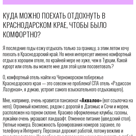
КУДА МОЖНО ПОЕХАТЬ ОТДОХНУТЬ В
КРАСНОДАРСКОМ КРАЕ, ЧТОБЫ БЫЛО
КОМФОРТНО?
Я последние годы езжу отдыхать только за границу, а этим летом хочу
поехать в Краснодарский край. Но меня интересует именно комфортный
отдых в хорошем отеле, по крайней мере не хуже, чем в Турции. Какой
курорт или отель вы можете мне для этой цели посоветовать?
О, комфортный отель найти на Черноморском побережье
Краснодарского края — это совсем не проблема! СПА отель «Рэдиссон
Лазурная», я думаю, устроит самого взыскательного отдыхающего).
Мне, например, очень нравится пансионат
«Аквалоо»
(вот ссылочка на
него). Огромный комплекс, рядом с дорогой в Дагомыс и Сочи и морем,
расположен на горном склоне. Красиво оформленные клумбы, газоны,
лужайки очень украшают ландшафт. Отменное питание (шведский стол).
Уютные номера. Возможность бронирования номеров заранее, по
телефону и Интернету. Персонал дорожит работой, потому вежлив и