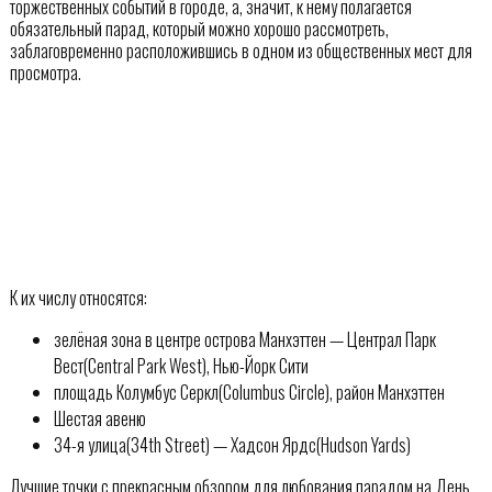
торжественных событий в городе, а, значит, к нему полагается
обязательный парад, который можно хорошо рассмотреть,
заблаговременно расположившись в одном из общественных мест для
просмотра.
К их числу относятся:
зелёная зона в центре острова Манхэттен — Централ Парк
Вест(Central Park West), Нью-Йорк Сити
площадь Колумбус Серкл(Columbus Circle), район Манхэттен
Шестая авеню
34-я улица(34th Street) — Хадсон Ярдс(Hudson Yards)
Лучшие точки с прекрасным обзором для любования парадом на День