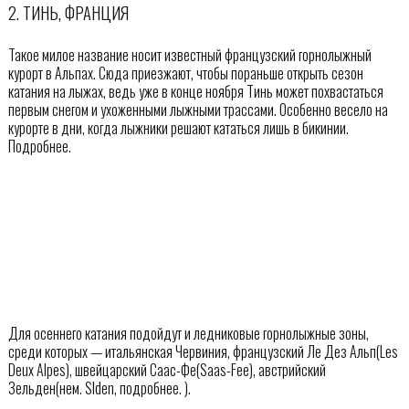
2. ТИНЬ, ФРАНЦИЯ
Такое милое название носит известный французский горнолыжный
курорт в Альпах. Сюда приезжают, чтобы пораньше открыть сезон
катания на лыжах, ведь уже в конце ноября Тинь может похвастаться
первым снегом и ухоженными лыжными трассами. Особенно весело на
курорте в дни, когда лыжники решают кататься лишь в бикинии.
Подробнее.
Для осеннего катания подойдут и ледниковые горнолыжные зоны,
среди которых — итальянская Червиния, французский Ле Дез Альп(Les
Deux Alpes), швейцарский Саас-Фе(Saas-Fee), австрийский
Зельден(нем. Sӧlden, подробнее. ).