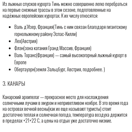
Из лыжных спусков курорта Тинь можно совершенно легко перебраться
на первые снежные трассы в этом сезоне, подготовленные на
надёжных европейских курортах. К их числу относятся:
Валь д’Изер, Франция(Тинь с ним связан благодаря гигантскому
горнолыжному району Эспас-Килли)
Лех(Австрия)
Флэн(зона катания Гранд Массив, Франция)
Валь Торанс(Франция) — самый высокогорный лыжный курорт в
Европе
Обертауэрн(земля Зальцбург, Австрия, подробнее. )
3. КАНАРЫ
Канарский архипелаг — прекрасное место для наслаждения
солнечными лучами в хмуром и неприветливом ноябре. В это время года
на островах вечной весны(как их еще называют туристы) стоит
достаточно теплая и солнечная погода, температура воздуха держится
в пределах +21+22 С, а цены на отдых уже достаточно низкие.