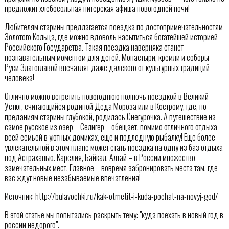
предложит хлебосольная питерская афиша новогодней ночи!
Любителям старины предлагается поездка по достопримечательностям
Золотого Кольца, где можно вдоволь насытиться богатейшей историей
Российского Государства. Такая поездка наверняка станет
познавательным моментом для детей. Монастыри, кремли и соборы
Руси Златоглавой впечатлят даже далекого от культурных традиций
человека!
Отлично можно встретить новогоднюю полночь поездкой в Великий
Устюг, считающийся родиной Деда Мороза или в Кострому, где, по
преданиям старины глубокой, родилась Снегурочка. А путешествие на
самое русское из озер – Селигер – обещает, помимо отличного отдыха
всей семьей в уютных домиках, еще и подледную рыбалку! Еще более
увлекательной в этом плане может стать поездка на одну из баз отдыха
под Астраханью. Карелия, Байкал, Алтай – в России множество
замечательных мест. Главное – вовремя забронировать места там, где
вас ждут новые незабываемые впечатления!
Источник: http://bulavochki.ru/kak-otmetit-i-kuda-poehat-na-novyj-god/
В этой статье мы попытались раскрыть тему: "куда поехать в новый год в
россии недорого".