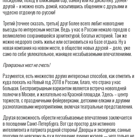
другой – и можно ехать домой, насытившись общением с друзьями и
чудесно отдохнув по-русски!
Третий (точнее сказать, третья) друг более всего любит новогодние
выезды по интересным местам. Ведь у нас в России немало городов с
великолепно сохранившейся архитектурой, богатых историей. Там же
можно недорого снять жилье или остановиться на базе отдыха. Ну а
новая компания на новом месте, в обществе новых друзей – дело, уже
само по себе увлекательное, манящее незабываемыми впечатлениями.
Прекрасных мест не счесть!
Разумеется, есть множество других интересных способов, как отметить и
куда поехать на Новый год 2018 в России, благо, что страна у нас
большая. Беспроигрышным вариантом является встреча новогодней
полночи в Москве, и желательно на Красной площади. Здесь – центр
торжеств, с праздничными фейерверками, детскими елками и другими
разноплановыми мероприятиями, включая театральные представления.
Другая возможность обрести незабываемые впечатления заключается
в посещении Санкт-Петербурга. Вот где простор для истинного
интеллигента и патриота родной стороны! Дворцы и экскурсии, санные
прогулки по невскому льду и посещение лучших музеев — чего только не