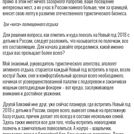
прямо: в этом нет ничего зазорного! Напротив, ваше посещение
интересных мест, а их у нас в России намного больше, чем за границей,
внесет свою лепту в развитие отечественного туристического бизнеса.
Три «кита» полноценного отдыха
Для решения вопроса, как отметить и куда поехать на Новый год 2018 с
детьми в России, следует разложить, что называется по полочкам, все
его составляющие. Для начала давайте определимся, какой именно
отдых вас прельщает более всего?
Мой знакомый, руководитель туристического агентства, апологет
активного отдыха, старается каждый Новый год встретить в горах, возле
костра! Лыжи, снег и комфортабельный арсенал всего необходимого,
начиная от усовершенствованной палатки с подогревом и заканчивая
мощным светодиодным фонарем – вот кредо, заслуживающее
внимания и достойное уважения.
Другой близкий мне друг, уже сейчас планируя, где встретить Новый год
2018 с детьми в России, скорее всего, вывезет семью на престижную
базу отдыха, причем делает это всегда в составе нескольких семей.
Здесь также имеется все для того, чтобы встретить новогоднюю
полночь и замечательно повеселиться. А наутро – шашлычки,
посиделки, поход в ближайший бар, баньку или на дискотеку. Денек-