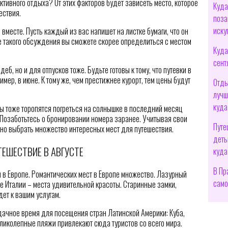
ктивного отдыха? От этих факторов будет зависеть место, которое
Куда
ествия.
поза
иску
вместе. Пусть каждый из вас напишет на листке бумаги, что он
е такого обсуждения вы сможете скорее определиться с местом
Куда
сент
б, но и для отпусков тоже. Будьте готовы к тому, что путевки в
имер, в июне. К тому же, чем престижнее курорт, тем цены будут
Отды
лучш
куда
ы тоже торопятся погреться на солнышке в последний месяц
 Позаботьтесь о бронировании номера заранее. Учитывая свои
Путе
но выбрать множество интересных мест для путешествия.
деть
ТЕШЕСТВИЕ В АВГУСТЕ
куда
В Пр
 в Европе. Романтических мест в Европе множество. Лазурный
само
 Италии – места удивительной красоты. Старинные замки,
дет к вашим услугам.
 удачное время для посещения стран Латинской Америки: Куба,
еликолепные пляжи привлекают сюда туристов со всего мира.