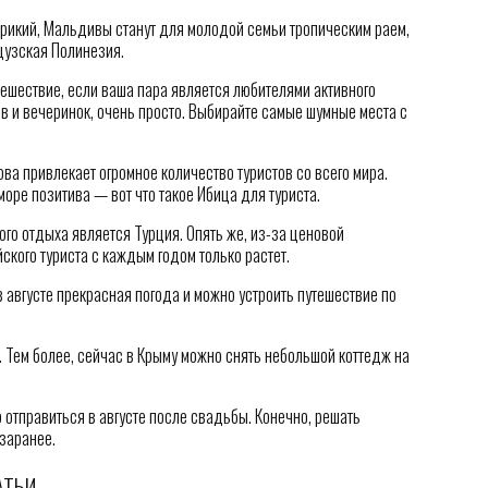
рикий, Мальдивы станут для молодой семьи тропическим раем,
цузская Полинезия.
тешествие, если ваша пара является любителями активного
в и вечеринок, очень просто. Выбирайте самые шумные места с
ова привлекает огромное количество туристов со всего мира.
оре позитива — вот что такое Ибица для туриста.
го отдыха является Турция. Опять же, из-за ценовой
ского туриста с каждым годом только растет.
в августе прекрасная погода и можно устроить путешествие по
. Тем более, сейчас в Крыму можно снять небольшой коттедж на
 отправиться в августе после свадьбы. Конечно, решать
заранее.
АТЬИ