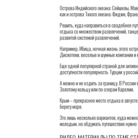
Острова Индийского океана: Сейшелы, Мав
как и острова Тихого океана: Фиджи, Фран
Решить, куда направиться в свадебное пу
отдыха со множеством развлечений, танце
развитой системой развлечений.
Например, Ибица, ночная жизнь этого остр
Дискотеки, веселые и шумные компании и м
Еще одной популярной страной для активно
доступности популярность Турции у россий
А можно и не ездить за границу. В России 
Золотому кольцу или по озерам Карелии.
Крым – прекрасное место отдыха в августе
берегу моря.
Это лишь несколько вариантов, куда можно
молодым, но обдумать путешествие нужно 
ВИДЕО-МАТЕРИАЛЫ ПО ТЕМЕ СТ