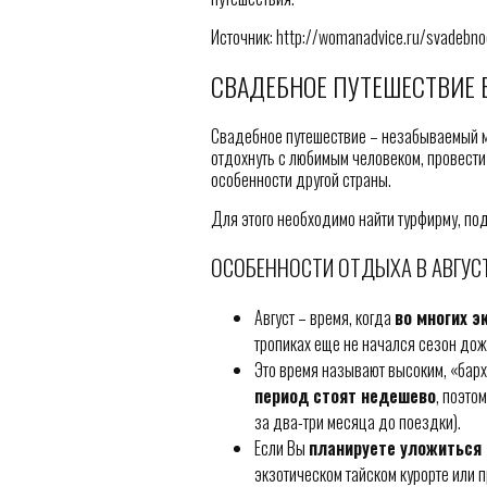
Источник: http://womanadvice.ru/svadebno
СВАДЕБНОЕ ПУТЕШЕСТВИЕ В
Свадебное путешествие – незабываемый м
отдохнуть с любимым человеком, провест
особенности другой страны.
Для этого необходимо найти турфирму, по
ОСОБЕННОСТИ ОТДЫХА В АВГУС
Август – время, когда
во многих э
тропиках еще не начался сезон дож
Это время называют высоким, «бар
период стоят недешево
, поэто
за два-три месяца до поездки).
Если Вы
планируете уложиться
экзотическом тайском курорте или п