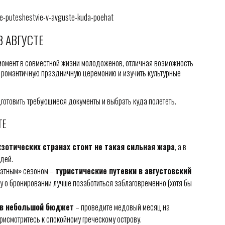
e-puteshestvie-v-avguste-kuda-poehat
 АВГУСТЕ
омент в совместной жизни молодоженов, отличная возможность
и романтичную праздничную церемонию и изучить культурные
дготовить требующиеся документы и выбрать куда полететь.
ТЕ
кзотических странах стоит не такая сильная жара
, а в
дей.
хатным» сезоном –
туристические путевки в августовский
му о бронировании лучше позаботиться заблаговременно (хотя бы
 в небольшой бюджет
– проведите медовый месяц на
рисмотритесь к спокойному греческому острову.