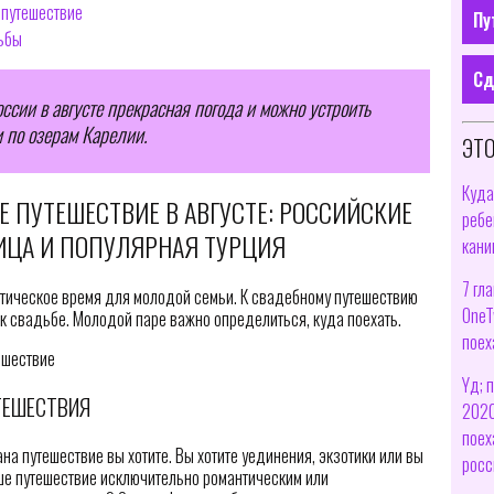
 путешествие
Пу
ьбы
Сд
оссии в августе прекрасная погода и можно устроить
 по озерам Карелии.
ЭТО
Куда
Е ПУТЕШЕСТВИЕ В АВГУСТЕ: РОССИЙСКИЕ
ребе
ИЦА И ПОПУЛЯРНАЯ ТУРЦИЯ
кани
7 гл
нтическое время для молодой семьи. К свадебному путешествию
OneT
 к свадьбе. Молодой паре важно определиться, куда поехать.
поех
Yд; п
ТЕШЕСТВИЯ
2020 
поех
на путешествие вы хотите. Вы хотите уединения, экзотики или вы
росс
ваше путешествие исключительно романтическим или