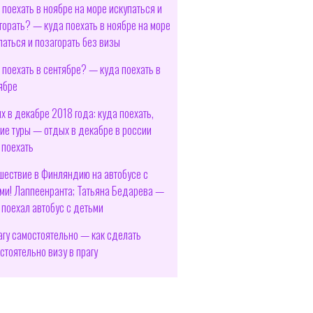
 поехать в ноябре на море искупаться и
горать? — куда поехать в ноябре на море
паться и позагорать без визы
 поехать в сентябре? — куда поехать в
ябре
х в декабре 2018 года: куда поехать,
ие туры — отдых в декабре в россии
 поехать
шествие в Финляндию на автобусе с
ми! Лаппеенранта; Татьяна Бедарева —
 поехал автобус с детьми
агу самостоятельно — как сделать
стоятельно визу в прагу