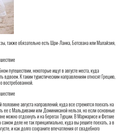
изы, также обязательно есть Шри-Ланка, Ботсвана или Малайзия,
бном путешествии, некоторые ищут в августе места, куда
ть вдвоем. К таким туристическим направлениям относят Грецию,
но востребованной.
 половине августа направлений, куда все стремятся поехать на
ить ее с Мальдивами или Доминиканой нельзя, но если основные
не можно отдохнуть и на берегах Турции. В Мармарисе и Фетхие
а самом деле не так принципиально, куда вы решите поехать, а в
густе, и как долго сохраните впечатления от свадебного