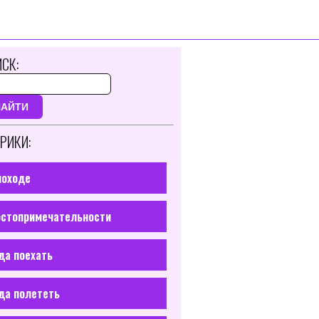
СК:
НАЙТИ
РИКИ:
походе
стопримечательности
да поехать
да полететь