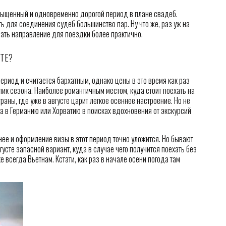
ыщенный и одновременно дорогой период в плане свадеб.
ь для соединения судеб большинство пар. Ну что же, раз уж на
рать направление для поездки более практично.
ТЕ?
период и считается бархатным, однако цены в это время как раз
 пик сезона. Наиболее романтичным местом, куда стоит поехать на
аны, где уже в августе царит легкое осеннее настроение. Но не
дка в Германию или Хорватию в поисках вдохновения от экскурсий
ее и оформление визы в этот период точно уложится. Но бывают
усте запасной вариант, куда в случае чего получится поехать без
 всегда Вьетнам. Кстати, как раз в начале осени погода там