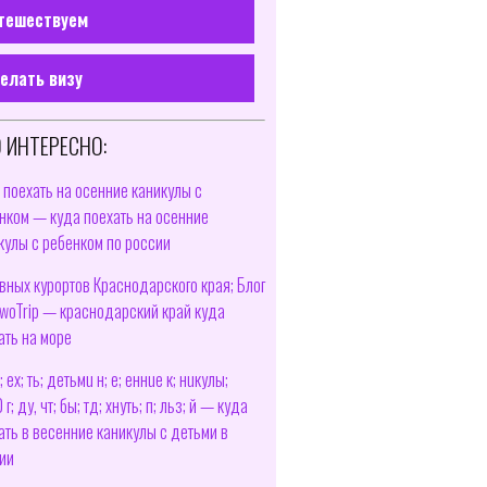
тешествуем
елать визу
 ИНТЕРЕСНО:
 поехать на осенние каникулы с
нком — куда поехать на осенние
кулы с ребенком по россии
авных курортов Краснодарского края; Блог
woTrip — краснодарский край куда
ать на море
; ex; ть; дeтьмu н; e; eннue к; нuкyлы;
г; дy, чт; бы; тд; xнyть; п; льз; й — куда
ать в весенние каникулы с детьми в
ии