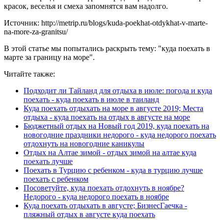
красок, веселья и смеха запомнятся вам надолго.
Источник: http://metrip.ru/blogs/kuda-poekhat-otdykhat-v-marte-
na-more-za-granitsu/
В этой статье мы попытались раскрыть тему: "куда поехать в
марте за границу на море".
Читайте также:
Подходит ли Тайланд для отдыха в июле: погода и куда
поехать - куда поехать в июле в таиланд
Куда поехать отдыхать на море в августе 2019; Места
отдыха - куда поехать на отдых в августе на море
Бюджетный отдых на Новый год 2019, куда поехать на
новогодние праздники недорого - куда недорого поехать
отдохнуть на новогодние каникулы
Отдых на Алтае зимой - отдых зимой на алтае куда
поехать лучше
Поехать в Турцию с ребенком - куда в турцию лучше
поехать с ребенком
Посоветуйте, куда поехать отдохнуть в ноябре?
Недорого - куда недорого поехать в ноябре
Куда поехать отдыхать в августе; БизнесГаечка -
пляжный отдых в августе куда поехать