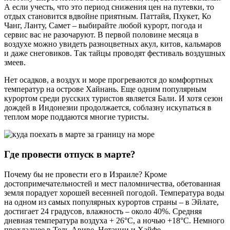
А если учесть, что это период снижения цен на путевки, то
отдых становится вдвойне приятным. Паттайя, Пхукет, Ко
Чанг, Ланту, Самет – выбирайте любой курорт, погода и
сервис вас не разочаруют. В первой половине месяца в
воздухе можно увидеть разноцветных акул, китов, кальмаров
и даже снеговиков. Так тайцы проводят фестиваль воздушных
змеев.
Нет осадков, а воздух и море прогреваются до комфортных
температур на острове Хайнань. Еще одним популярным
курортом среди русских туристов является Бали. И хотя сезон
дождей в Индонезии продолжается, соблазну искупаться в
теплом море поддаются многие туристы.
Где провести отпуск в марте?
Почему бы не провести его в Израиле? Кроме
достопримечательностей и мест паломничества, обетованная
земля порадует хорошей весенней погодой. Температура воды
на одном из самых популярных курортов страны – в Эйлате,
достигает 24 градусов, влажность – около 40%. Средняя
дневная температура воздуха + 26°C, а ночью +18°C. Немного
прохладнее в Тель-Авиве, Нетании и Хайфе.