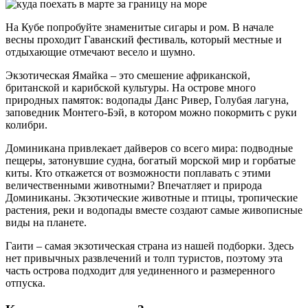
На Кубе попробуйте знаменитые сигары и ром. В начале
весны проходит Гаванский фестиваль, который местные и
отдыхающие отмечают весело и шумно.
Экзотическая Ямайка – это смешение африканской,
британской и карибской культуры. На острове много
природных памяток: водопады Данс Ривер, Голубая лагуна,
заповедник Монтего-Бэй, в котором можно покормить с руки
колибри.
Доминикана привлекает дайверов со всего мира: подводные
пещеры, затонувшие судна, богатый морской мир и горбатые
киты. Кто откажется от возможности поплавать с этими
величественными животными? Впечатляет и природа
Доминиканы. Экзотические животные и птицы, тропические
растения, реки и водопады вместе создают самые живописные
виды на планете.
Гаити – самая экзотическая страна из нашей подборки. Здесь
нет привычных развлечений и толп туристов, поэтому эта
часть острова подходит для уединенного и размеренного
отпуска.