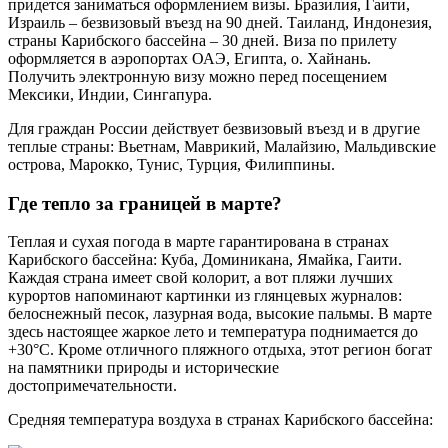
придется заниматься оформлением визы. Бразилия, Гаити,
Израиль – безвизовый въезд на 90 дней. Таиланд, Индонезия,
страны Карибского бассейна – 30 дней. Виза по прилету
оформляется в аэропортах ОАЭ, Египта, о. Хайнань.
Получить электронную визу можно перед посещением
Мексики, Индии, Сингапура.
Для граждан России действует безвизовый въезд и в другие
теплые страны: Вьетнам, Маврикий, Малайзию, Мальдивские
острова, Марокко, Тунис, Турция, Филиппины.
Где тепло за границей в марте?
Теплая и сухая погода в марте гарантирована в странах
Карибского бассейна: Куба, Доминикана, Ямайка, Гаити.
Каждая страна имеет свой колорит, а вот пляжи лучших
курортов напоминают картинки из глянцевых журналов:
белоснежный песок, лазурная вода, высокие пальмы. В марте
здесь настоящее жаркое лето и температура поднимается до
+30°C. Кроме отличного пляжного отдыха, этот регион богат
на памятники природы и исторические
достопримечательности.
Средняя температура воздуха в странах Карибского бассейна: