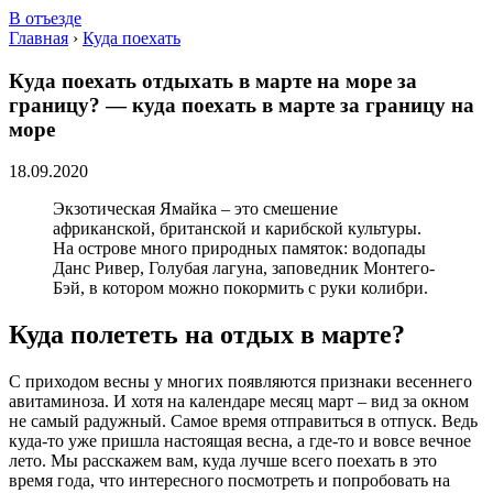
В отъезде
Главная
›
Куда поехать
Куда поехать отдыхать в марте на море за
границу? — куда поехать в марте за границу на
море
18.09.2020
Экзотическая Ямайка – это смешение
африканской, британской и карибской культуры.
На острове много природных памяток: водопады
Данс Ривер, Голубая лагуна, заповедник Монтего-
Бэй, в котором можно покормить с руки колибри.
Куда полететь на отдых в марте?
С приходом весны у многих появляются признаки весеннего
авитаминоза. И хотя на календаре месяц март – вид за окном
не самый радужный. Самое время отправиться в отпуск. Ведь
куда-то уже пришла настоящая весна, а где-то и вовсе вечное
лето. Мы расскажем вам, куда лучше всего поехать в это
время года, что интересного посмотреть и попробовать на