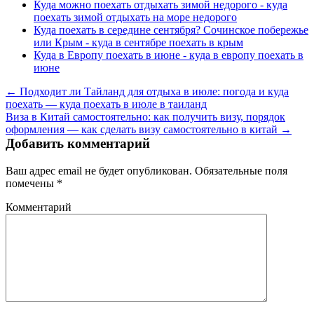
Куда можно поехать отдыхать зимой недорого - куда
поехать зимой отдыхать на море недорого
Куда поехать в середине сентября? Сочинское побережье
или Крым - куда в сентябре поехать в крым
Куда в Европу поехать в июне - куда в европу поехать в
июне
← Подходит ли Тайланд для отдыха в июле: погода и куда
поехать — куда поехать в июле в таиланд
Виза в Китай самостоятельно: как получить визу, порядок
оформления — как сделать визу самостоятельно в китай →
Добавить комментарий
Ваш адрес email не будет опубликован.
Обязательные поля
помечены
*
Комментарий