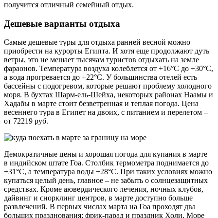
получится отличный семейный отдых.
Дешевые варианты отдыха
Самые дешевые туры для отдыха ранней весной можно
приобрести на курорты Египта. И хотя еще продолжают дуть
ветры, это не мешает тысячам туристов отдыхать на земле
фараонов. Температура воздуха колеблется от +16°C до +30°C,
а вода прогревается до +22°C. У большинства отелей есть
бассейны с подогревом, которые решают проблему холодного
моря. В бухтах Шарм-ель-Шейха, некоторых районах Наамы и
Хадабы в марте стоит безветренная и теплая погода. Цена
весеннего тура в Египет на двоих, с питанием и перелетом –
от 72219 руб.
Демократичные цены и хорошая погода для купания в марте –
в индийском штате Гоа. Столбик термометра поднимается до
+31°C, а температура воды +28°C. При таких условиях можно
купаться целый день, главное – не забыть о солнцезащитных
средствах. Кроме аювердического лечения, ночных клубов,
дайвинг и снорклинг центров, в марте доступно больше
развлечений. В первых числах марта на Гоа проходят два
больших празднования: фрик-парад и праздник Холи. Море