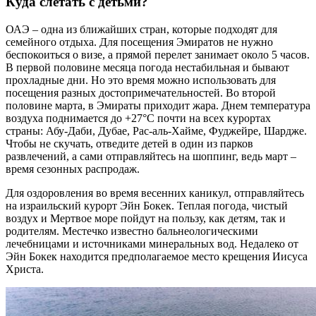
Куда слетать с детьми?
ОАЭ – одна из ближайших стран, которые подходят для
семейного отдыха. Для посещения Эмиратов не нужно
беспокоиться о визе, а прямой перелет занимает около 5 часов.
В первой половине месяца погода нестабильная и бывают
прохладные дни. Но это время можно использовать для
посещения разных достопримечательностей. Во второй
половине марта, в Эмираты приходит жара. Днем температура
воздуха поднимается до +27°C почти на всех курортах
страны: Абу-Даби, Дубае, Рас-аль-Хайме, Фуджейре, Шардже.
Чтобы не скучать, отведите детей в один из парков
развлечений, а сами отправляйтесь на шоппинг, ведь март –
время сезонных распродаж.
Для оздоровления во время весенних каникул, отправляйтесь
на израильский курорт Эйн Бокек. Теплая погода, чистый
воздух и Мертвое море пойдут на пользу, как детям, так и
родителям. Местечко известно бальнеологическими
лечебницами и источниками минеральных вод. Недалеко от
Эйн Бокек находится предполагаемое место крещения Иисуса
Христа.