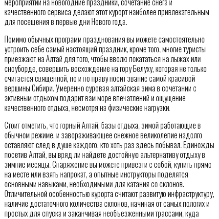
мероприятий на новогодние праздники, сочетание снега и
качественного сервиса делают этот курорт наиболее привлекательным
для посещения в первые дни Нового года.
Помимо обычных программ празднования вы можете самостоятельно
устроить себе самый настоящий праздник, кроме того, многие туристы
приезжают на Алтай для того, чтобы вволю покататься на лыжах или
сноуборде, совершить восхождение на гору Белуху, которая не только
считается священной, но и по праву носит звание самой красивой
вершины Сибири. Умеренно суровая алтайская зима в сочетании с
активным отдыхом подарит вам море впечатлений и ощущение
качественного отдыха, несмотря на физические нагрузки.
Стоит отметить, что горный Алтай, базы отдыха, зимой работающие в
обычном режиме, и завораживающее снежное великолепие надолго
оставляют след в душе каждого, кто хоть раз здесь побывал. Единожды
посетив Алтай, вы вряд ли найдете достойную альтернативу отдыху в
зимние месяцы. Снаряжение вы можете привезти с собой, купить прямо
на месте или взять напрокат, а опытные инструкторы поделятся
основными навыками, необходимыми для катания со склонов.
Отличительной особенностью курорта считают развитую инфраструктуру,
наличие достаточного количества склонов, начиная от самых пологих и
простых для спуска и заканчивая необъезженными трассами, куда