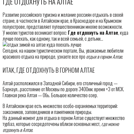
ГДЕ ОТДОХНУТЬ НА АЛТАЕ
Развитие российского туризма и желание россиян отдыхать в своей
стране, в частности в Алтайском крае, в Краснодаре и на Крымском
полуострове, представляет путешественникам многие возможности.
У многих туристов возникает вопрос:
Где отдохнуть на Алтае
, куда
лучше поехать, как одному, так и всей семьей, с детьми…
Сегодня, на нашем туристическом портале, Вы, уважаемые любители
красивого отдыха на природе, узнаете все про
отдых в горном Алтае
.
ИТАК, ГДЕ ОТДОХНУТЬ В ГОРНОМ АЛТАЕ
Алтай расположился в Западной Сибири, его столичный город —
Барнаул…расстояние от Москвы по дороге 3400км; время +3 от МСК.
Главная река Алтая — Обь. Большое количество озер.
В Алтайском крае есть множество особо-охраняемых территорий:
заказников, заповедников и памятников природы.
На данный момент для отдыха в горном Алтае существует множество
турбаз, которые сосредоточены вблизи основных мест,
где можно
отдохнуть в Алтае
.