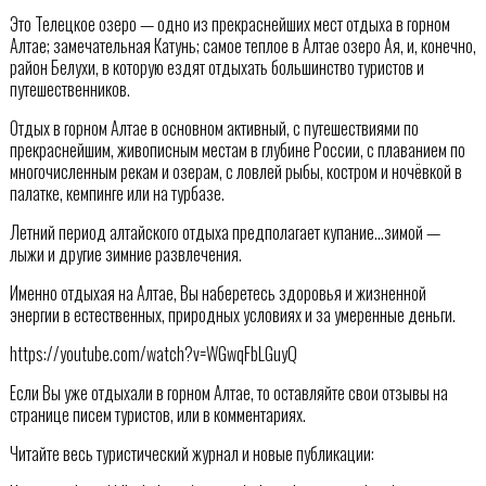
Это Телецкое озеро — одно из прекраснейших мест отдыха в горном
Алтае; замечательная Катунь; самое теплое в Алтае озеро Ая, и, конечно,
район Белухи, в которую ездят отдыхать большинство туристов и
путешественников.
Отдых в горном Алтае в основном активный, с путешествиями по
прекраснейшим, живописным местам в глубине России, с плаванием по
многочисленным рекам и озерам, с ловлей рыбы, костром и ночёвкой в
палатке, кемпинге или на турбазе.
Летний период алтайского отдыха предполагает купание…зимой —
лыжи и другие зимние развлечения.
Именно отдыхая на Алтае, Вы наберетесь здоровья и жизненной
энергии в естественных, природных условиях и за умеренные деньги.
https://youtube.com/watch?v=WGwqFbLGuyQ
Если Вы уже отдыхали в горном Алтае, то оставляйте свои отзывы на
странице писем туристов, или в комментариях.
Читайте весь туристический журнал и новые публикации: