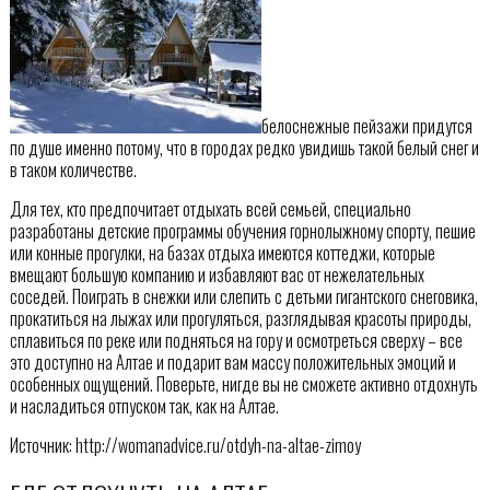
белоснежные пейзажи придутся
по душе именно потому, что в городах редко увидишь такой белый снег и
в таком количестве.
Для тех, кто предпочитает отдыхать всей семьей, специально
разработаны детские программы обучения горнолыжному спорту, пешие
или конные прогулки, на базах отдыха имеются коттеджи, которые
вмещают большую компанию и избавляют вас от нежелательных
соседей. Поиграть в снежки или слепить с детьми гигантского снеговика,
прокатиться на лыжах или прогуляться, разглядывая красоты природы,
сплавиться по реке или подняться на гору и осмотреться сверху – все
это доступно на Алтае и подарит вам массу положительных эмоций и
особенных ощущений. Поверьте, нигде вы не сможете активно отдохнуть
и насладиться отпуском так, как на Алтае.
Источник: http://womanadvice.ru/otdyh-na-altae-zimoy