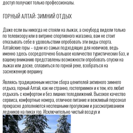
доступ получают только профессионалы.
ГОРНЫЙ АЛТАЙ: ЗИМНИЙ ОТДЫХ
Даже если вы никогда не стояли на лыжах, а сноуборд видели только
по телевизору или в витрине спортивного магазина, вам не стоит
отказывать себе в удовольствии опробовать эти виды спорта.
Алтайские горы – одни из самых подходящих для новичков, ведь
именно здесь сосредоточено большое количество туристических баз, и
вашему вниманию представлены возможности опробовать спуски на
лыжах или доске, сплавиться по горной реке, взобраться на
заснеженную вершину.
Являясь традиционным местом сбора ценителей активного зимнего
отдыха, горный Алтай, как ни странно, гостеприимен и к тем, кто любит
отдыхать с комфортом и без лишних телодвижений. Высокое качество
сервиса, комфортные номера, отличное питание и вежливый персонал
прекрасно дополняются неспешными прогулками и рассматриванием
ледников на пиках гор. Исключительно чистый воздух и