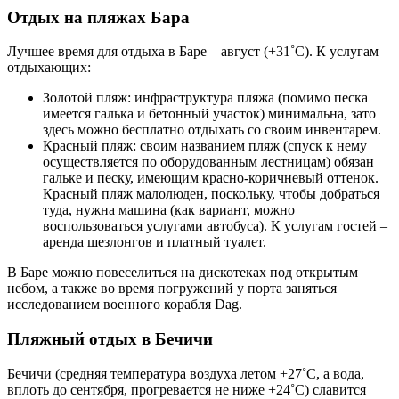
Отдых на пляжах Бара
Лучшее время для отдыха в Баре – август (+31˚C). К услугам
отдыхающих:
Золотой пляж: инфраструктура пляжа (помимо песка
имеется галька и бетонный участок) минимальна, зато
здесь можно бесплатно отдыхать со своим инвентарем.
Красный пляж: своим названием пляж (спуск к нему
осуществляется по оборудованным лестницам) обязан
гальке и песку, имеющим красно-коричневый оттенок.
Красный пляж малолюден, поскольку, чтобы добраться
туда, нужна машина (как вариант, можно
воспользоваться услугами автобуса). К услугам гостей –
аренда шезлонгов и платный туалет.
В Баре можно повеселиться на дискотеках под открытым
небом, а также во время погружений у порта заняться
исследованием военного корабля Dag.
Пляжный отдых в Бечичи
Бечичи (средняя температура воздуха летом +27˚C, а вода,
вплоть до сентября, прогревается не ниже +24˚C) славится