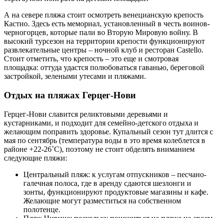
А на севере пляжа стоит осмотреть венецианскую крепость
Кастио. Здесь есть мемориал, установленный в честь воинов-
черногорцев, которые пали во Вторую Мировую войну. В
высокий турсезон на территории крепости функционируют
развлекательные центры – ночной клуб и ресторан Castello.
Стоит отметить, что крепость – это еще и смотровая
площадка: оттуда удастся полюбоваться гаванью, береговой
застройкой, зелеными утесами и пляжами.
Отдых на пляжах Герцег-Нови
Герцег-Нови славится реликтовыми деревьями и
кустарниками, и подходит для семейно-детского отдыха и
желающим поправить здоровье. Купальный сезон тут длится с
мая по сентябрь (температура воды в это время колеблется в
районе +22-26˚C), поэтому не стоит обделять вниманием
следующие пляжи:
Центральный пляж: к услугам отпускников – песчано-
галечная полоса, где в аренду сдаются шезлонги и
зонты, функционируют продуктовые магазины и кафе.
Желающие могут разместиться на собственном
полотенце.