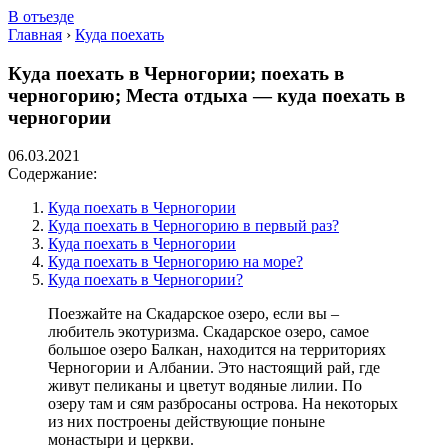
В отъезде
Главная
›
Куда поехать
Куда поехать в Черногории; поехать в
черногорию; Места отдыха — куда поехать в
черногории
06.03.2021
Содержание:
Куда поехать в Черногории
Куда поехать в Черногорию в первый раз?
Куда поехать в Черногории
Куда поехать в Черногорию на море?
Куда поехать в Черногории?
Поезжайте на Скадарское озеро, если вы –
любитель экотуризма. Скадарское озеро, самое
большое озеро Балкан, находится на территориях
Черногории и Албании. Это настоящий рай, где
живут пеликаны и цветут водяные лилии. По
озеру там и сям разбросаны острова. На некоторых
из них построены действующие поныне
монастыри и церкви.