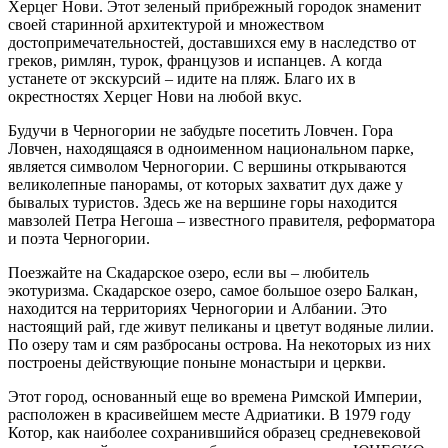
Херцег Нови. Этот зеленый прибрежный городок знаменит
своей старинной архитектурой и множеством
достопримечательностей, доставшихся ему в наследство от
греков, римлян, турок, французов и испанцев. А когда
устанете от экскурсий – идите на пляж. Благо их в
окрестностях Херцег Нови на любой вкус.
Будучи в Черногории не забудьте посетить Ловчен. Гора
Ловчен, находящаяся в одноименном национальном парке,
является символом Черногории. С вершины открываются
великолепные панорамы, от которых захватит дух даже у
бывалых туристов. Здесь же на вершине горы находится
мавзолей Петра Негоша – известного правителя, реформатора
и поэта Черногории.
Поезжайте на Скадарское озеро, если вы – любитель
экотуризма. Скадарское озеро, самое большое озеро Балкан,
находится на территориях Черногории и Албании. Это
настоящий рай, где живут пеликаны и цветут водяные лилии.
По озеру там и сям разбросаны острова. На некоторых из них
построены действующие поныне монастыри и церкви.
Этот город, основанный еще во времена Римской Империи,
расположен в красивейшем месте Адриатики. В 1979 году
Котор, как наиболее сохранившийся образец средневековой