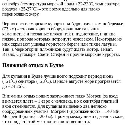
сентября (температура морской воды +22-23˚C, температура
воздуха +25-27˚C) – это время идеально для плохо
переносящих жару.
Черногорские морские курорты на Адриатическом побережье
(73 км) – это как хорошо оборудованные галечные,
каменистые и песчаные пляжи, так и нудистские, и дикие
пляжи, природа которых нетронута человеком. Некоторые из
них скрывают ущелья гористого берега или тихие лагуны.
Так, в Черногории пляжников будут ждать Котор, Тиват,
Игало, Сутоморе, Свети Стефан и прочие морские курорты.
Пляжный отдых в Будве
Для купания в Будве лучше всего подходит период июнь
(+21˚C)-сентябрь (+23˚C). В июле-августе море прогревается
до +24-26˚C.
Внимания отдыхающих заслуживает пляж Могрен (за вход
взимается плата – 1 евро с человека, но с сентября платный
вход отменяется). Для купания выделено два неплохо
оборудованных участка: Могрен I (протяженность – 140 м)и
Могрен II (длина – 200 м). Проход между ними сделан в скале,
что придает этой местности таинственности.