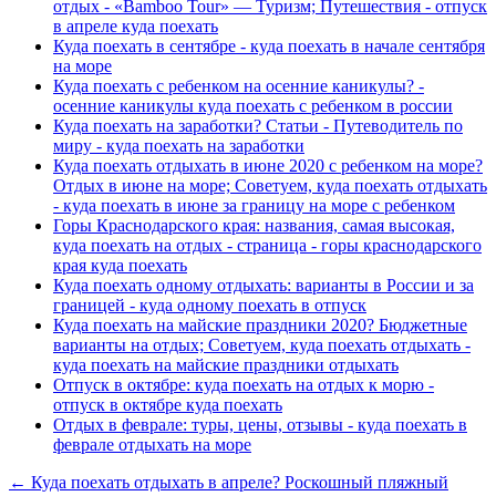
отдых - «Bamboo Tour» — Туризм; Путешествия - отпуск
в апреле куда поехать
Куда поехать в сентябре - куда поехать в начале сентября
на море
Куда поехать с ребенком на осенние каникулы? -
осенние каникулы куда поехать с ребенком в россии
Куда поехать на заработки? Статьи - Путеводитель по
миру - куда поехать на заработки
Куда поехать отдыхать в июне 2020 с ребенком на море?
Отдых в июне на море; Советуем, куда поехать отдыхать
- куда поехать в июне за границу на море с ребенком
Горы Краснодарского края: названия, самая высокая,
куда поехать на отдых - cтраница - горы краснодарского
края куда поехать
Куда поехать одному отдыхать: варианты в России и за
границей - куда одному поехать в отпуск
Куда поехать на майские праздники 2020? Бюджетные
варианты на отдых; Советуем, куда поехать отдыхать -
куда поехать на майские праздники отдыхать
Отпуск в октябре: куда поехать на отдых к морю -
отпуск в октябре куда поехать
Отдых в феврале: туры, цены, отзывы - куда поехать в
феврале отдыхать на море
← Куда поехать отдыхать в апреле? Роскошный пляжный