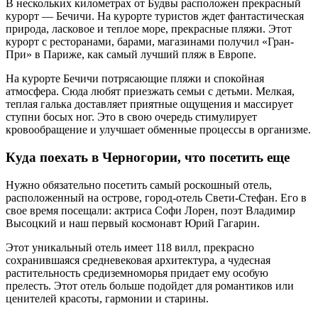
В нескольких километрах от Будвы расположен прекрасный
курорт — Бечичи. На курорте туристов ждет фантастическая
природа, ласковое и теплое море, прекрасные пляжи. Этот
курорт с ресторанами, барами, магазинами получил «Гран-
При» в Париже, как самый лучший пляж в Европе.
На курорте Бечичи потрясающие пляжи и спокойная
атмосфера. Сюда любят приезжать семьи с детьми. Мелкая,
теплая галька доставляет приятные ощущения и массирует
ступни босых ног. Это в свою очередь стимулирует
кровообращение и улучшает обменные процессы в организме.
Куда поехать в Черногории, что посетить еще
Нужно обязательно посетить самый роскошный отель,
расположенный на острове, город-отель Свети-Стефан. Его в
свое время посещали: актриса Софи Лорен, поэт Владимир
Высоцкий и наш первый космонавт Юрий Гагарин.
Этот уникальный отель имеет 118 вилл, прекрасно
сохранившаяся средневековая архитектура, а чудесная
растительность средиземноморья придает ему особую
прелесть. Этот отель больше подойдет для романтиков или
ценителей красоты, гармонии и старины.