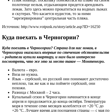
Пляж Нивице: поскольку понежиться на пляже на своем
полотенце нельзя, отдыхающим придется арендовать
лежак. Зато здесь можно прокатиться на водных лыжах
и скутерах. Что касается нудистов, то за ними
“зарезервирована” центральная часть пляжа.
Источник: http://www.votpusk.ru/story/article.asp?ID=16250
Куда поехать в Черногории?
Куда поехать в Черногории? Страна для нас новая, в
Черногории оказались впервые по стечению обстоятельств
– родители купили квартиру, и нам было интересно
посмотреть, что же это за место такое — Монтенегро.
Валюта – евро.
Виза не нужна.
Язык – сербский, но русский они понимают достаточно
неплохо, так же как и вы поймете сербский, они
похожи.
Разница с Москвой – 2 часа.
Купальный сезон в Черногории начинается в конце
апреля и продолжается до конца октября. Температура
моря в течение семи месяцев колеблется от +20 °C до
+26 °C. Лучшее время для посещения страны — с мая по