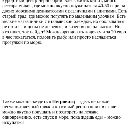
курортный центр Черногории. Здесь жизнь кипит, много
ресторанчиков, где можно вкусно поужинать за 40-50 евро на
двоих морскими деликатесами с различными напитками. Есть
старый град, где можно погулять по маленьким улочкам. Есть
мелкие магазинчики с итальянской одеждой, но обольщаться
не стоит – и цены не дешевые, и качество не на высоте. Но
кто ищет, тот найдет! Можно арендовать лодочку и за 20 евро
в час покататься, половить рыбу, или просто насладиться
прогулкой по морю.
Также можно съездить в
Петроватц
– здесь неплохой
песчано-галечный пляж и красивый ресторанчик в скале –
можно вкусно покушать и позагорать на лежаке
одновременно, есть спуск в море, пока ждешь еды – можно
искупаться.