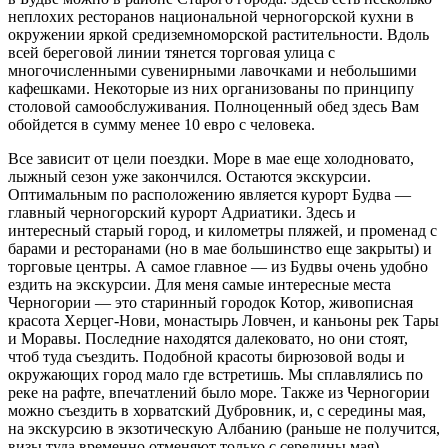
неплохих ресторанов национальной черногорской кухни в
окружении яркой средиземноморской растительности. Вдоль
всей береговой линии тянется торговая улица с
многочисленными сувенирными лавочками и небольшими
кафешками. Некоторые из них организованы по принципу
столовой самообслуживания. Полноценный обед здесь Вам
обойдется в сумму менее 10 евро с человека.
Все зависит от цели поездки. Море в мае еще холодновато,
лыжный сезон уже закончился. Остаются экскурсии.
Оптимальным по расположению является курорт Будва —
главный черногорский курорт Адриатики. Здесь и
интересный старый город, и километры пляжей, и променад с
барами и ресторанами (но в мае большинство еще закрыты) и
торговые центры. А самое главное — из Будвы очень удобно
ездить на экскурсии. Для меня самые интересные места
Черногории — это старинный городок Котор, живописная
красота Херцег-Нови, монастырь Ловчен, и каньоны рек Тары
и Моравы. Последние находятся далековато, но они стоят,
чтоб туда съездить. Подобной красоты бирюзовой воды и
окружающих город мало где встретишь. Мы сплавлялись по
реке на рафте, впечатлений было море. Также из Черногории
можно съездить в хорватский Дубровник, и, с середины мая,
на экскурсию в экзотическую Албанию (раньше не получится,
визы туда временно отменяют только с середины мая).