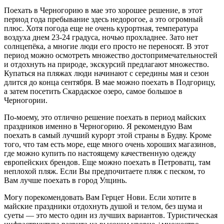
Поехать в Черногорию в мае это хорошее решение, в этот
период года пребывание здесь недорогое, а это огромный
плюс. Хотя погода еще не очень курортная, температура
воздуха днем 23-24 градуса, ночью прохладнее. Зато нет
солнцепёка, а многие люди его просто не переносят. В этот
период можно осмотреть множество достопримечательностей
и отдохнуть на природе, экскурсий предлагают множество.
Купаться на пляжах люди начинают с середины мая и сезон
длится до конца сентября. В мае можно поехать в Подгорицу,
а затем посетить Скардаское озеро, самое большое в
Черногории.
По-моему, это отлично решение поехать в период майских
праздников именно в Черногорию. Я рекомендую Вам
поехать в самый лучший курорт этой страны в Будву. Кроме
того, что там есть море, еще много очень хороших магазинов,
где можно купить по настоящему качественную одежду
европейских брендов. Еще можно поехать в Петроватц, там
неплохой пляж. Если Вы предпочитаете пляж с песком, то
Вам лучше поехать в город Улцинь.
Могу порекомендовать Вам Герцег Нови. Если хотите в
майские праздники отдохнуть душой и телом, без шума и
суеты — это место один из лучших вариантов. Туристическая