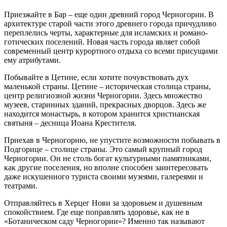
Приезжайте в Бар – еще один древний город Черногории. В
архитектуре старой части этого древнего города причудливо
переплелись черты, характерные для исламских и романо-
готических поселений. Новая часть города являет собой
современный центр курортного отдыха со всеми присущими
ему атрибутами.
Побывайте в Цетине, если хотите почувствовать дух
маленькой страны. Цетине – историческая столица страны,
центр религиозной жизни Черногории. Здесь множество
музеев, старинных зданий, прекрасных дворцов. Здесь же
находится монастырь, в котором хранится христианская
святыня – десница Иоана Крестителя.
Приехав в Черногорию, не упустите возможности побывать в
Подгорице – столице страны. Это самый крупный город
Черногории. Он не столь богат культурными памятниками,
как другие поселения, но вполне способен заинтересовать
даже искушенного туриста своими музеями, галереями и
театрами.
Отправляйтесь в Херцег Нови за здоровьем и душевным
спокойствием. Где еще поправлять здоровье, как не в
«Ботаническом саду Черногории»? Именно так называют