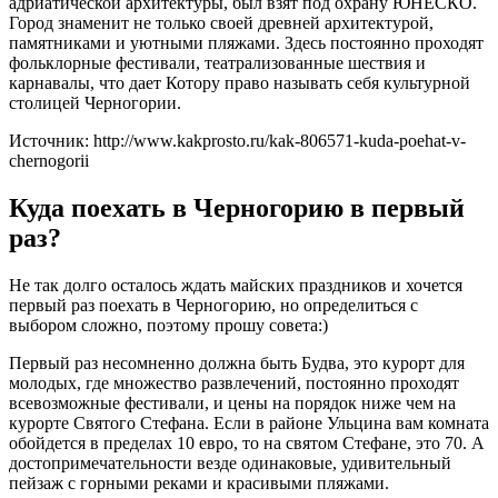
адриатической архитектуры, был взят под охрану ЮНЕСКО.
Город знаменит не только своей древней архитектурой,
памятниками и уютными пляжами. Здесь постоянно проходят
фольклорные фестивали, театрализованные шествия и
карнавалы, что дает Котору право называть себя культурной
столицей Черногории.
Источник: http://www.kakprosto.ru/kak-806571-kuda-poehat-v-
chernogorii
Куда поехать в Черногорию в первый
раз?
Не так долго осталось ждать майских праздников и хочется
первый раз поехать в Черногорию, но определиться с
выбором сложно, поэтому прошу совета:)
Первый раз несомненно должна быть Будва, это курорт для
молодых, где множество развлечений, постоянно проходят
всевозможные фестивали, и цены на порядок ниже чем на
курорте Святого Стефана. Если в районе Ульцина вам комната
обойдется в пределах 10 евро, то на святом Стефане, это 70. А
достопримечательности везде одинаковые, удивительный
пейзаж с горными реками и красивыми пляжами.