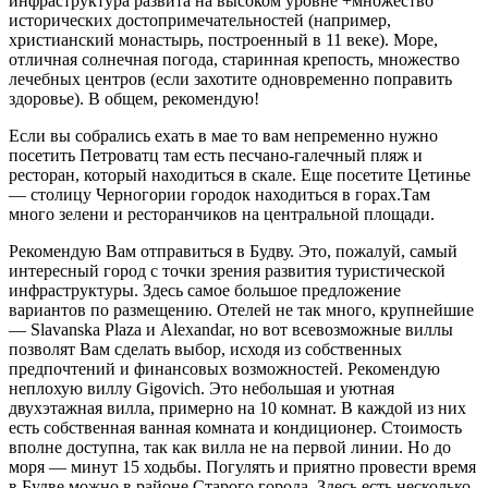
инфраструктура развита на высоком уровне +множество
исторических достопримечательностей (например,
христианский монастырь, построенный в 11 веке). Море,
отличная солнечная погода, старинная крепость, множество
лечебных центров (если захотите одновременно поправить
здоровье). В общем, рекомендую!
Если вы собрались ехать в мае то вам непременно нужно
посетить Петроватц там есть песчано-галечный пляж и
ресторан, который находиться в скале. Еще посетите Цетинье
— столицу Черногории городок находиться в горах.Там
много зелени и ресторанчиков на центральной площади.
Рекомендую Вам отправиться в Будву. Это, пожалуй, самый
интересный город с точки зрения развития туристической
инфраструктуры. Здесь самое большое предложение
вариантов по размещению. Отелей не так много, крупнейшие
— Slavanska Plaza и Alexandar, но вот всевозможные виллы
позволят Вам сделать выбор, исходя из собственных
предпочтений и финансовых возможностей. Рекомендую
неплохую виллу Gigovich. Это небольшая и уютная
двухэтажная вилла, примерно на 10 комнат. В каждой из них
есть собственная ванная комната и кондиционер. Стоимость
вполне доступна, так как вилла не на первой линии. Но до
моря — минут 15 ходьбы. Погулять и приятно провести время
в Будве можно в районе Старого города. Здесь есть несколько