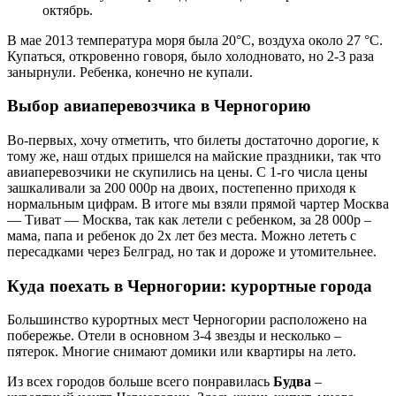
октябрь.
В мае 2013 температура моря была 20°C, воздуха около 27 °C.
Купаться, откровенно говоря, было холодновато, но 2-3 раза
занырнули. Ребенка, конечно не купали.
Выбор авиаперевозчика в Черногорию
Во-первых, хочу отметить, что билеты достаточно дорогие, к
тому же, наш отдых пришелся на майские праздники, так что
авиаперевозчики не скупились на цены. С 1-го числа цены
зашкаливали за 200 000р на двоих, постепенно приходя к
нормальным цифрам. В итоге мы взяли прямой чартер Москва
— Тиват — Москва, так как летели с ребенком, за 28 000р –
мама, папа и ребенок до 2х лет без места. Можно лететь с
пересадками через Белград, но так и дороже и утомительнее.
Куда поехать в Черногории: курортные города
Большинство курортных мест Черногории расположено на
побережье. Отели в основном 3-4 звезды и несколько –
пятерок. Многие снимают домики или квартиры на лето.
Из всех городов больше всего понравилась
Будва
–