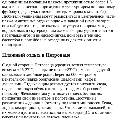
одноименным песчаным пляжем, протяженностью более 1,5
км, а также ежегодно проходящим тут турниром по пляжному
футболу (среди участников – звезды мирового масштаба).
Любители уединения могут разместиться в центральной части
пляжа, а активные отдыхающие – в западной (именно здесь
они найдут пункты, где оказывают услуги по прокату лодок,
водных лыж и скутеров). Там же желающим удастся заняться
параглайдингом и виндсерфингом, поиграть в теннис,
баскетбол и волейбол на отведенных для этих занятий
площадках.
Пляжный отдых в Петроваце
С одной стороны Петроваца (средняя летняя температура
воздуха +25-27˚C, а воды не ниже +23˚C) – море, а с другой –
оливковые и хвойные рощи. Берег на 600-метровом
центральном пляже оборудован шезлонгами, кафе и
душевыми. Отдыхающим рекомендуется приходить сюда,
надев резиновую обувь (ею торгуют рядом с береговой
полосой). Желающие могут отдохнуть здесь бесплатно,
прихватив свой инвентарь и полотенца. Доступные
развлечения – дайвинг (осмотру подлежит миноносец Zenta),
лодки, квадроциклы, катамараны. Что касается малышей, то
их можно пустить плескаться на мелководье (3-5 м от линии
берега) или поиграть на детской площадке.