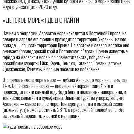
расскажем, где находятся лучшие курорты Азовского моря и какие цены
ждут отдыхающих в 2020 году.
«ДЕТСКОЕ МОРЕ»: ГДЕ ЕГО НАЙТИ
Начнем с географии. Азовское море находится в Восточной Европе: на
севере и западе его границы проходят по территории Украины, на юго-
западе — по части территории Крыма. На востоке и северо-востоке оно
омывает Краснодарский край и Ростовскую область. Самые известные
города на Азовском море и по совместительству популярные
российские курорты: Ейск, Керчь, Темрюк, Таганрог, Тамань, а также
Должанская, Кучугуры и прочие поселки на побережье.
Это самое мелкое море в мире — глубина Азовского моря не превышает
14 м. Соленость не высока — оно легко замерзает зимой, что и
происходит почти каждый год. Вода богата полезными минералами, в
том числе кальцием и сульфатами. Опытные туристы утверждают, что
Азовское — самое теплое море. Температура воды в высокий сезон
(июль-август) может достигать 28 °C в прибрежной пологой зоне. Это
идеальный вариант для семей с малышами.