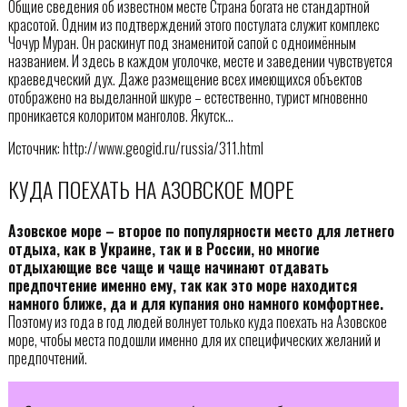
Общие сведения об известном месте Страна богата не стандартной
красотой. Одним из подтверждений этого постулата служит комплекс
Чочур Муран. Он раскинут под знаменитой сапой с одноимённым
названием. И здесь в каждом уголочке, месте и заведении чувствуется
краеведческий дух. Даже размещение всех имеющихся объектов
отображено на выделанной шкуре – естественно, турист мгновенно
проникается колоритом манголов. Якутск…
Источник: http://www.geogid.ru/russia/311.html
КУДА ПОЕХАТЬ НА АЗОВСКОЕ МОРЕ
Азовское море – второе по популярности место для летнего
отдыха, как в Украине, так и в России, но многие
отдыхающие все чаще и чаще начинают отдавать
предпочтение именно ему, так как это море находится
намного ближе, да и для купания оно намного комфортнее.
Поэтому из года в год людей волнует только куда поехать на Азовское
море, чтобы места подошли именно для их специфических желаний и
предпочтений.