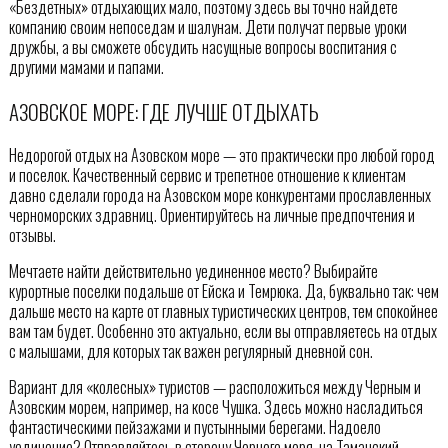
«Бездетных» отдыхающих мало, поэтому здесь вы точно найдете
компанию своим непоседам и шалунам. Дети получат первые уроки
дружбы, а вы сможете обсудить насущные вопросы воспитания с
другими мамами и папами.
АЗОВСКОЕ МОРЕ: ГДЕ ЛУЧШЕ ОТДЫХАТЬ
Недорогой отдых на Азовском море — это практически про любой город
и поселок. Качественный сервис и трепетное отношение к клиентам
давно сделали города на Азовском море конкурентами прославленных
черноморских здравниц. Ориентируйтесь на личные предпочтения и
отзывы.
Мечтаете найти действительно уединенное место? Выбирайте
курортные поселки подальше от Ейска и Темрюка. Да, буквально так: чем
дальше место на карте от главных туристических центров, тем спокойнее
вам там будет. Особенно это актуально, если вы отправляетесь на отдых
с малышами, для которых так важен регулярный дневной сон.
Вариант для «колесных» туристов — расположиться между Черным и
Азовским морем, например, на косе Чушка. Здесь можно насладиться
фантастическими пейзажами и пустынными берегами. Надоело
уединение? Отправляйтесь в сторону Черного моря, на Таманский