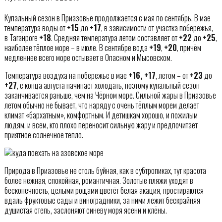
Купальный сезон в Приазовье продолжается с мая по сентябрь. В мае
температура воды от
+15
до
+17
, в зависимости от участка побережья,
в Таганроге
+18
. Средняя температура летом составляет от
+22
до
+25
,
наиболее тёплое море – в июле. В сентябре вода
+19
,
+20
, причём
медленнее всего море остывает в Опасном и Мысовском.
Температура воздуха на побережье в мае
+16, +17
, летом – от
+23
до
+27
, с конца августа начинает холодать, поэтому купальный сезон
заканчивается раньше, чем на Чёрном море. Сильной жары в Приазовье
летом обычно не бывает, что наряду с очень тёплым морем делает
климат «бархатным», комфортным. И детишкам хорошо, и пожилым
людям, и всем, кто плохо переносит сильную жару и предпочитает
приятное солнечное тепло.
Природа в Приазовье не столь буйная, как в субтропиках, тут красота
более нежная, спокойная, романтичная. Золотые пляжи уходят в
бесконечность, целыми рощами цветёт белая акация, простираются
вдаль фруктовые сады и виноградники, за ними лежит бескрайняя
душистая степь, заслоняют синеву моря ясени и клёны.