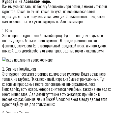
Курорты на Азовском море.
Как мы уже сказали, на берегу Азовского моря сотни, а может и тысячи
курортов. Какие-то лучше, какие-то хуже, но все они позволяют
отдохнуть летом и получить яркие эмоции. Давайте посмотрим, какие
самые известные и лучшие курорты на Азовском море:
1. Ейск.
Это не просто курорт, это большой город. Тут есть всё для отдыха, и
поэтому здесь больше всего туристов. В городе работают парки,
фонтаны, экскурсии. Есть центральный городской пляж, и много диких
пляжей. Для детей работают аквапарки, водные горки и океанариум.
2. Станица Голубицкая
Этот курорт посещает огромное количество туристов. Вода возле него
теплая, не глубоко. Пляж песчаный, изредка бывает ракушечный. Тут
красивые природные места: заповедники, виноградники, леса.
Неподалёку есть озеро, которое считается лечебным, так как в его водах
много минералов. Для детей тут также есть аквапарк, причём он в
несколько раз больше, чем в Ейске! А пологий вход в воду делает этот
курорт ещё лучше для отдыхающих.