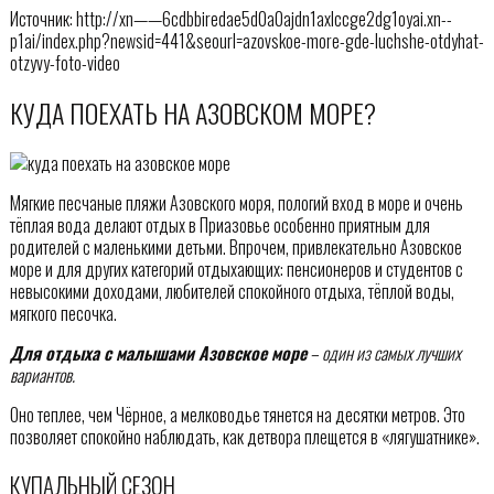
Источник: http://xn——6cdbbiredae5d0a0ajdn1axlccge2dg1oyai.xn--
p1ai/index.php?newsid=441&seourl=azovskoe-more-gde-luchshe-otdyhat-
otzyvy-foto-video
КУДА ПОЕХАТЬ НА АЗОВСКОМ МОРЕ?
Мягкие песчаные пляжи Азовского моря, пологий вход в море и очень
тёплая вода делают отдых в Приазовье особенно приятным для
родителей с маленькими детьми. Впрочем, привлекательно Азовское
море и для других категорий отдыхающих: пенсионеров и студентов с
невысокими доходами, любителей спокойного отдыха, тёплой воды,
мягкого песочка.
Для отдыха с малышами Азовское море
– один из самых лучших
вариантов.
Оно теплее, чем Чёрное, а мелководье тянется на десятки метров. Это
позволяет спокойно наблюдать, как детвора плещется в «лягушатнике».
КУПАЛЬНЫЙ СЕЗОН