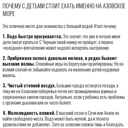
ПОЧЕМУ С ДЕТЬМИ СТОИТ ЕХАТЬ ИМЕННО НА АЗОВСКОЕ
МОРЕ
Это отличное место для знакомства с большой водой. И вот почему:
1. Вода быстро прогревается.
Это значит, что уже в начале июня
дети смогут купаться. С Черным такой номер не пройдет, а первое
«холодное» впечатление может надолго испортить настроение.
2. Прибрежная полоса довольно мелкая, и редко бывают
высокие волны.
Спокойные игры на берегу вам гарантированы. Но на
всякий случай не забывайте надевать на маленьких детей надувные
жилеты.
3. Чистый степной воздух.
Большие города останутся позади, к
тому же на Азовском побережье почти нет промышленных шумных и
загрязненных смогом городов. Актуально, если у ребенка есть проблемы
с органами дыхания или он часто болеет.
4. Малолюдность пляжей.
В высокий сезон в Сочи или Анапе не
найти свободного места. Вода может быть мутной, да и теснота
удовольствия не добавляет. Зато на азовских пляжах тишь и благодать.