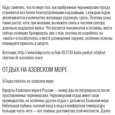
Надо заметить, что по мере того, как прибрежные черноморские города
становятся все более благоустроенными и красивыми, с каждым годом
увеличивается и количество желающих отдохнуть здесь. Поэтому цены
также растут, хотя, при желании, вы можете снять в частном секторе
довольно недорогое жилье. Что касается пансионатов и гостиниц, места
сейчас начинают бронировать уже с мая, поэтому не надейтесь на
«авось» и позаботьтесь о месте размещения заранее, особенно если вы
планируете приехать в августе.
Источник: http://www.kakprosto.ru/kak-851130-kuda-poehat-otdyhat-
chernoe-ili-azovskom-more
ОТДЫХ НА АЗОВСКОМ МОРЕ
Курорты Азовского моря в России — номер два по популярности после
прославленных черноморских. Черноморский отдых имеет свои
преимущества, но особенно удачен отдых с детьми на Азовском море.
Небольшая глубина, пологий вход в воду и комфортная температура
большую часть лета — вот главные достоинства этой местности. Далее