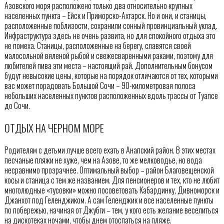
Азовского моря расположено только два относительно крупных
населенных пункта – Ейск и Приморско-Ахтарск. Но и они, и станицы,
расположенные поблизости, сохранили сонный провинциальный уклад.
Инфраструктура здесь не очень развита, но для спокойного отдыха это
не помеха. Станицы, расположенные на берегу, славятся своей
малосольной вяленой рыбой и свежесваренными раками, поэтому для
любителей пива эти места – настоящий рай. Дополнительным бонусом
будут невысокие цены, которые на порядок отличаются от тех, которыми
вас может порадовать Большой Сочи – 90-километровая полоса
небольших населенных пунктов расположенных вдоль трассы от Туапсе
до Сочи.
ОТДЫХ НА ЧЕРНОМ МОРЕ
Родителям с детьми лучше всего ехать в Анапский район. В этих местах
песчаные пляжи не хуже, чем на Азове, то же мелководье, но вода
несравнимо прозрачнее. Оптимальный выбор – район Благовещенской
косы и станица с тем же названием. Для пенсионеров и тех, кто не любит
многолюдные «тусовки» можно посоветовать Кабардинку, Дивноморск и
Джанхот под Геленджиком. А сам Геленджик и все населенные пункты
по побережью, начиная от Джубги – тем, у кого есть желание веселиться
на дискотеках ночами, чтобы днем отоспаться на пляже.