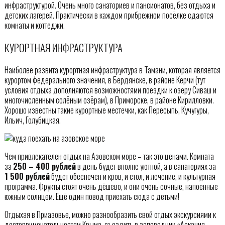
инфраструктурой. Очень много санаториев и пансионатов, без отдыха и
детских лагерей. Практически в каждом прибрежном посёлке сдаются
комнаты и коттеджи.
КУРОРТНАЯ ИНФРАСТРУКТУРА
Наиболее развита курортная инфраструктура в Тамани, которая является
курортом федерального значения, в Бердянске, в районе Керчи (тут
условия отдыха дополняются возможностями поездки к озеру Сиваш и
многочисленным солёным озёрам), в Приморске, в районе Кирилловки.
Хорошо известны такие курортные местечки, как Пересыпь, Кучугуры,
Ильич, Голубицкая.
Чем привлекателен отдых на Азовском море – так это ценами. Комната
за
250 – 400 рублей
в день будет вполне уютной, а в санаториях за
1 500 рублей
будет обеспечен и кров, и стол, и лечение, и культурная
программа. Фрукты стоят очень дёшево, и они очень сочные, напоенные
южным солнцем. Ещё один повод приехать сюда с детьми!
Отдыхая в Приазовье, можно разнообразить свой отдых экскурсиями к
достопримечательностям Крыма, съездить в заповедник «Аскания