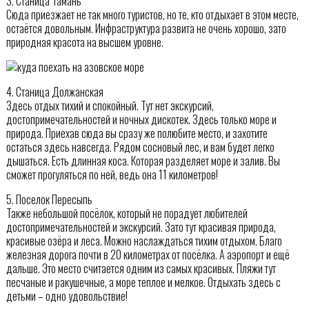
3. Станица Тамань
Сюда приезжает не так много туристов, но те, кто отдыхает в этом месте,
остаётся довольным. Инфраструктура развита не очень хорошо, зато
природная красота на высшем уровне.
4. Станица Должанская
Здесь отдых тихий и спокойный. Тут нет экскурсий,
достопримечательностей и ночных дискотек. Здесь только море и
природа. Приехав сюда вы сразу же полюбите место, и захотите
остаться здесь навсегда. Рядом сосновый лес, и вам будет легко
дышаться. Есть длинная коса. Которая разделяет море и залив. Вы
сможет прогуляться по ней, ведь она 11 километров!
5. Поселок Пересыпь
Также небольшой посёлок, который не порадует любителей
достопримечательностей и экскурсий. Зато тут красивая природа,
красивые озёра и леса. Можно наслаждаться тихим отдыхом. Благо
железная дорога почти в 20 километрах от посёлка. А аэропорт и ещё
дальше. Это место считается одним из самых красивых. Пляжи тут
песчаные и ракушечные, а море теплое и мелкое. Отдыхать здесь с
детьми – одно удовольствие!