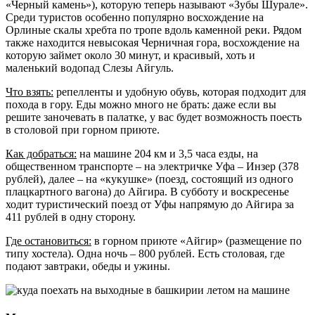
«Черный камень»), которую теперь называют «Зубы Шурале».
Среди туристов особенно популярно восхождение на
Орлиные скалы хребта по тропе вдоль каменной реки. Рядом
также находится невысокая Черничная гора, восхождение на
которую займет около 30 минут, и красивый, хоть и
маленький водопад Слезы Айгуль.
Что взять:
репелленты и удобную обувь, которая подходит для
похода в гору. Еды можно много не брать: даже если вы
решите заночевать в палатке, у вас будет возможность поесть
в столовой при горном приюте.
Как добраться:
на машине 204 км и 3,5 часа езды, на
общественном транспорте – на электричке Уфа – Инзер (378
рублей), далее – на «кукушке» (поезд, состоящий из одного
плацкартного вагона) до Айгира. В субботу и воскресенье
ходит туристический поезд от Уфы напрямую до Айгира за
411 рублей в одну сторону.
Где остановиться:
в горном приюте «Айгир» (размещение по
типу хостела). Одна ночь – 800 рублей. Есть столовая, где
подают завтраки, обеды и ужины.