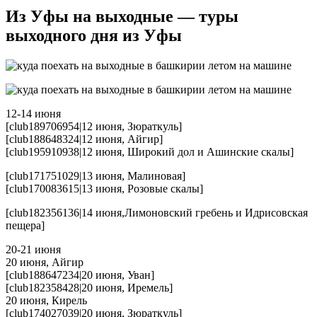
Из Уфы на выходные — туры
выходного дня из Уфы
12-14 июня
[club189706954|12 июня, Зюраткуль]
[club188648324|12 июня, Айгир]
[club195910938|12 июня, Широкий дол и Ашинские скалы]
[club171751029|13 июня, Малиновая]
[club170083615|13 июня, Розовые скалы]
[club182356136|14 июня,Лимоновский гребень и Идрисовская
пещера]
20-21 июня
20 июня, Айгир
[club188647234|20 июня, Уван]
[club182358428|20 июня, Иремель]
20 июня, Кирель
[club174027039|20 июня, Зюраткуль]