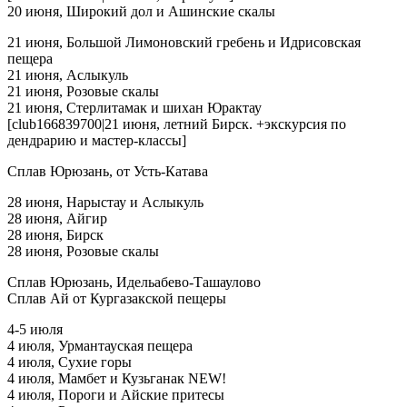
20 июня, Широкий дол и Ашинские скалы
21 июня, Большой Лимоновский гребень и Идрисовская
пещера
21 июня, Аслыкуль
21 июня, Розовые скалы
21 июня, Стерлитамак и шихан Юрактау
[club166839700|21 июня, летний Бирск. +экскурсия по
дендрарию и мастер-классы]
Сплав Юрюзань, от Усть-Катава
28 июня, Нарыстау и Аслыкуль
28 июня, Айгир
28 июня, Бирск
28 июня, Розовые скалы
Сплав Юрюзань, Идельабево-Ташаулово
Сплав Ай от Кургазакской пещеры
4-5 июля
4 июля, Урмантауская пещера
4 июля, Сухие горы
4 июля, Мамбет и Кузьганак NEW!
4 июля, Пороги и Айские притесы