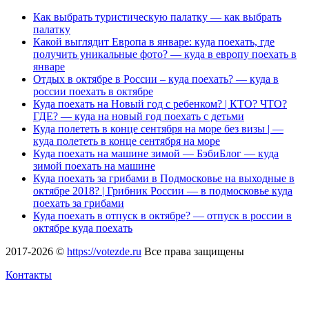
Как выбрать туристическую палатку — как выбрать
палатку
Какой выглядит Европа в январе: куда поехать, где
получить уникальные фото? — куда в европу поехать в
январе
Отдых в октябре в России – куда поехать? — куда в
россии поехать в октябре
Куда поехать на Новый год с ребенком? | КТО? ЧТО?
ГДЕ? — куда на новый год поехать с детьми
Куда полететь в конце сентября на море без визы | —
куда полететь в конце сентября на море
Куда поехать на машине зимой — БэбиБлог — куда
зимой поехать на машине
Куда поехать за грибами в Подмосковье на выходные в
октябре 2018? | Грибник России — в подмосковье куда
поехать за грибами
Куда поехать в отпуск в октябре? — отпуск в россии в
октябре куда поехать
2017-2026 ©
https://votezde.ru
Все права защищены
Контакты