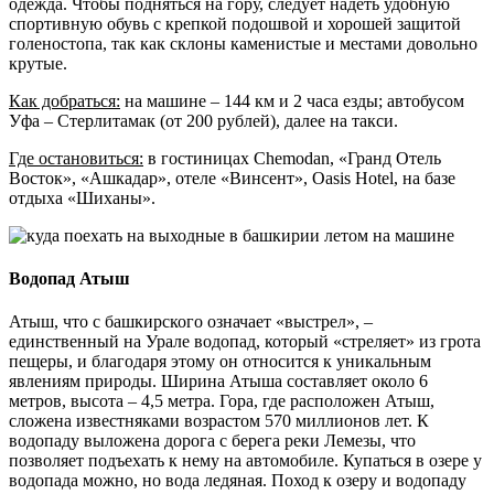
одежда. Чтобы подняться на гору, следует надеть удобную
спортивную обувь с крепкой подошвой и хорошей защитой
голеностопа, так как склоны каменистые и местами довольно
крутые.
Как добраться:
на машине – 144 км и 2 часа езды; автобусом
Уфа – Стерлитамак (от 200 рублей), далее на такси.
Где остановиться:
в гостиницах Chemodan, «Гранд Отель
Восток», «Ашкадар», отеле «Винсент», Oasis Hotel, на базе
отдыха «Шиханы».
Водопад Атыш
Атыш, что с башкирского означает «выстрел», –
единственный на Урале водопад, который «стреляет» из грота
пещеры, и благодаря этому он относится к уникальным
явлениям природы. Ширина Атыша составляет около 6
метров, высота – 4,5 метра. Гора, где расположен Атыш,
сложена известняками возрастом 570 миллионов лет. К
водопаду выложена дорога с берега реки Лемезы, что
позволяет подъехать к нему на автомобиле. Купаться в озере у
водопада можно, но вода ледяная. Поход к озеру и водопаду