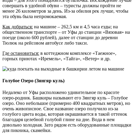
воды – для этого понадобится бутылочка. Восхождение лучше
совершать в удобной обуви – туристы должны пройти не
менее 26 километров за день. Из-за обилия рек лучше, чтобы
эта обувь была непромокаемая.
Как добраться:
на машине – 262,5 км и 4,5 часа езды; на
общественном транспорте – от Уфы до станции «Вязовая» на
поезде (около 600 рублей), далее от станции до деревни
Тюлюк на рейсовом автобусе либо такси.
Где остановиться:
в коттеджном комплексе «Таежное»,
горных приютах «Иремель», «Тайга», «Ветер» и др.
Голубое Озеро (Зянгяр куль)
Недалеко от Уфы расположено удивительное по красоте
озеро-родник. Башкиры называют его Зянгяр куль – Голубое
озеро. Оно небольшое (примерно 400 квадратных метров), но
очень живописное. Свое название озеро получило из-за
голубого цвета воды, которая окрашивается в такой оттенок
благодаря целебной голубой глине на дне. Вода в нем
довольно холодная. Зато рядом есть оборудованные площадки
для пикника, скамейки.