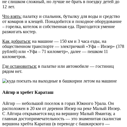
не слишком сложный, но лучше не брать в поездку детей до
12 лет.
Что взять:
палатку и спальник, бутылку для воды и средство
от комаров и клещей. Понадобится и походное оборудование
– горелка, котелок и собственная еда. Пригодится умение
разжигать костер.
Как добраться:
на машине — 150 км и 3 часа езды, на
общественном транспорте — электричкой «Уфа – Инзер» (378
рублей) или «Уфа – 71 километр», далее — пешком 11
километров.
Где остановиться:
в палатке или автомобиле — гостиниц
рядом нет.
Айгир и хребет Караташ
Айгир — небольшой поселок в горах Южного Урала. Он
расположен в 20 км от деревни Инзер на реке Малый Инзер.
С Айгира открывается вид на вершину Малый Ямантау, а
главная достопримечательность — это знаменитая скалистая
вершина хребта Караташ (в переводе с башкирского —