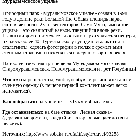
Мурадымовское ущелье
Природный парк «Мурадымовское ущелье» создан в 1998
году в долине реки Большой Ик. Общая площадь парка
составляет более 23 тысяч гектаров. Само Мурадымовское
ущелье – это скалистый каньон, тянущийся вдоль реки.
Главными достопримечательностями парка являются пещеры,
их здесь более 40. Туристы смогут увидеть сталактиты и
сталагмиты, сделать фотографии в полях с ароматными
степными травами и искупаться в ледяных горных реках.
Наиболее известны три пещеры Мурадымовского ущелья —
Старомурадымовская, Новомурадымовская и грот Голубиный.
Что взять:
репелленты, удобную обувь и резиновые сапоги,
сменную одежду (в пещере первый комплект может легко
испачкаться).
Как добраться:
на машине — 303 км и 4 часа езды.
Где остановиться:
на базе отдыха «Лесная сказка»
(деревянные домики, каждый из которых вмещает до пяти
человек).
Источник: http://www.sobaka.ru/ufa/lifestyle/travel/93258