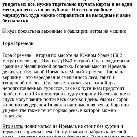
увидеть их все, нужно тщательно изучать карты и не один
месяц колесить по республике. Но есть и удобные
маршруты, куда можно отправиться на выходные и даже
без палатки.
Гора Иремель
Гора Иремель – вторая по высоте на Южном Урале (1582
метра) после горы Ямантау (1640 метров). Она находится на
границе с Челябинской областью. Горный массив Иремель
делится на Большой Иремель и Малый Иремель. Тропа на
вершину – это чередование смешанного леса, тайги и
тундровой полосы. Она может оказаться сложной для
неподготовленных туристов, так как путникам предстоит
пройти около 13 километров в одну сторону. Восхождение и
спуск могут занять почти весь световой день. Рядом с горой –
живописная деревня Тюлюк и одноименная речка, Ларкино
ущелье, где также течет горная река, в которой можно
купаться.
Что взять:
подниматься на Иремель не стоит без куртки и
термоса с горячим чаем. По пути можно набрать ключевой