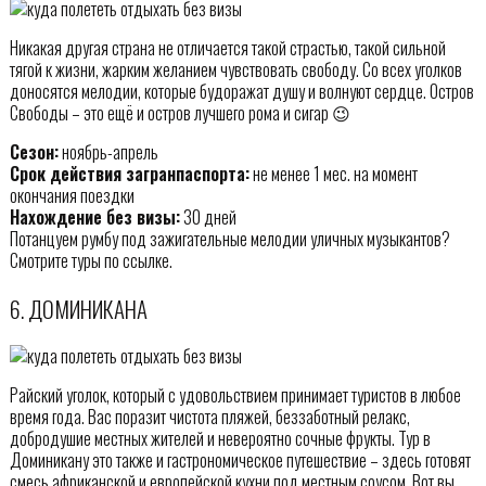
Никакая другая страна не отличается такой страстью, такой сильной
тягой к жизни, жарким желанием чувствовать свободу. Со всех уголков
доносятся мелодии, которые будоражат душу и волнуют сердце. Остров
Свободы – это ещё и остров лучшего рома и сигар 😉
Сезон:
ноябрь-апрель
Срок действия загранпаспорта:
не менее 1 мес. на момент
окончания поездки
Нахождение без визы:
30 дней
Потанцуем румбу под зажигательные мелодии уличных музыкантов?
Смотрите туры по ссылке.
6. ДОМИНИКАНА
Райский уголок, который с удовольствием принимает туристов в любое
время года. Вас поразит чистота пляжей, беззаботный релакс,
добродушие местных жителей и невероятно сочные фрукты. Тур в
Доминикану это также и гастрономическое путешествие – здесь готовят
смесь африканской и европейской кухни под местным соусом. Вот вы,