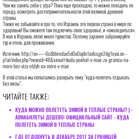
Чем же занять себя с утра? Пока еще прохладно, то можно походить по
городу, осмотреть достопримечательности этой великой древней
страны.
Также не забывайте и про то, что Израиль это первая страна в мире по
здоровью! Вы сможете там подлечить свое здоровье, и «омолодиться».
В мае в Израиль летит много туристов. Поэтому заранее забронируйте
тур и отель для проживания.
Источник: http://xn——6cdbbiredae5d0a0ajdn1axlccge2dg1oyai.xn--
p1ai/index.php?newsid=48&seourl=kuda-poehat-v-mae-za-granicu-na-
more-bez-vizy-otdyh-na-more-v-mae
В этой статье мы попытались раскрыть тему: "куда полететь отдыхать
без визы".
ЧИТАЙТЕ ТАКЖЕ:
КУДА МОЖНО ПОЛЕТЕТЬ ЗИМОЙ В ТЕПЛЫЕ СТРАНЫ? | -
АВИАБИЛЕТЫ ДЕШЕВО: ОФИЦИАЛЬНЫЙ САЙТ - КУДА
ПОЛЕТЕТЬ ЗИМОЙ В ТЕПЛЫЕ СТРАНЫ
ГДЕ ОТДОХНУТЬ В ДЕКАБРЕ 2017 ЗА ГРАНИЦЕЙ