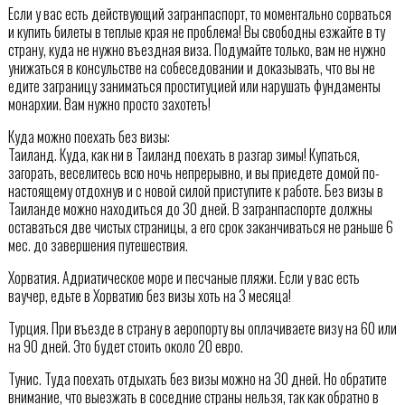
Если у вас есть действующий загранпаспорт, то моментально сорваться
и купить билеты в теплые края не проблема! Вы свободны езжайте в ту
страну, куда не нужно въездная виза. Подумайте только, вам не нужно
унижаться в консульстве на собеседовании и доказывать, что вы не
едите заграницу заниматься проституцией или нарушать фундаменты
монархии. Вам нужно просто захотеть!
Куда можно поехать без визы:
Таиланд. Куда, как ни в Таиланд поехать в разгар зимы! Купаться,
загорать, веселитесь всю ночь непрерывно, и вы приедете домой по-
настоящему отдохнув и с новой силой приступите к работе. Без визы в
Таиланде можно находиться до 30 дней. В загранпаспорте должны
оставаться две чистых страницы, а его срок заканчиваться не раньше 6
мес. до завершения путешествия.
Хорватия. Адриатическое море и песчаные пляжи. Если у вас есть
ваучер, едьте в Хорватию без визы хоть на 3 месяца!
Турция. При въезде в страну в аеропорту вы оплачиваете визу на 60 или
на 90 дней. Это будет стоить около 20 евро.
Тунис. Туда поехать отдыхать без визы можно на 30 дней. Но обратите
внимание, что выезжать в соседние страны нельзя, так как обратно в