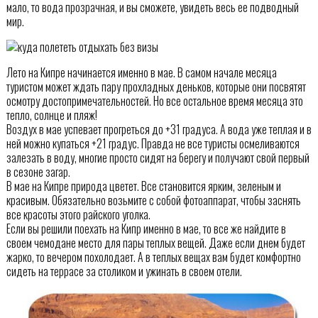
мало, то вода прозрачная, и вы сможете, увидеть весь ее подводный
мир.
Лето на Кипре начинается именно в мае. В самом начале месяца
туристом может ждать пару прохладных деньков, которые они посвятят
осмотру достопримечательностей. Но все остальное время месяца это
тепло, солнце и пляж!
Воздух в мае успевает прогреться до +31 градуса. А вода уже теплая и в
ней можно купаться +21 градус. Правда не все туристы осмеливаются
залезать в воду, многие просто сидят на берегу и получают свой первый
в сезоне загар.
В мае на Кипре природа цветет. Все становится ярким, зеленым и
красивым. Обязательно возьмите с собой фотоаппарат, чтобы заснять
все красоты этого райского уголка.
Если вы решили поехать на Кипр именно в мае, то все же найдите в
своем чемодане место для пары теплых вещей. Даже если днем будет
жарко, то вечером похолодает. А в теплых вещах вам будет комфортно
сидеть на террасе за столиком и ужинать в своем отели.