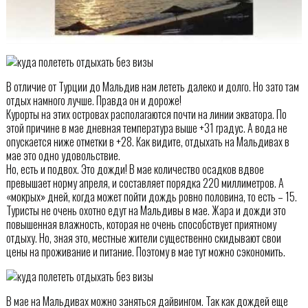
В отличие от Турции до Мальдив нам лететь далеко и долго. Но зато там
отдых намного лучше. Правда он и дороже!
Курорты на этих островах располагаются почти на линии экватора. По
этой причине в мае дневная температура выше +31 градус. А вода не
опускается ниже отметки в +28. Как видите, отдыхать на Мальдивах в
мае это одно удовольствие.
Но, есть и подвох. Это дожди! В мае количество осадков вдвое
превышает норму апреля, и составляет порядка 220 миллиметров. А
«мокрых» дней, когда может пойти дождь ровно половина, то есть – 15.
Туристы не очень охотно едут на Мальдивы в мае. Жара и дожди это
повышенная влажность, которая не очень способствует приятному
отдыху. Но, зная это, местные жители существенно скидывают свои
цены на проживание и питание. Поэтому в мае тут можно сэкономить.
В мае на Мальдивах можно заняться дайвингом. Так как дождей еще