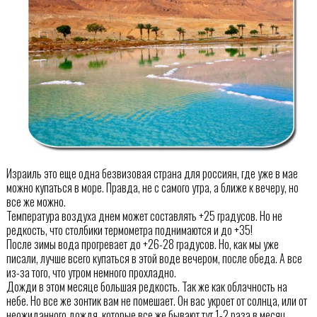
Израиль это еще одна безвизовая страна для россиян, где уже в мае
можно купаться в море. Правда, не с самого утра, а ближе к вечеру, но
все же можно.
Температура воздуха днем может составлять +25 градусов. Но не
редкость, что столбики термометра поднимаются и до +35!
После зимы вода прогревает до +26-28 градусов. Но, как мы уже
писали, лучше всего купаться в этой воде вечером, после обеда. А все
из-за того, что утром немного прохладно.
Дожди в этом месяце большая редкость. Так же как облачность на
небе. Но все же зонтик вам не помешает. Он вас укроет от солнца, или от
неожиданного дождя, которые все же бывают тут 1-2 раза в месяц.