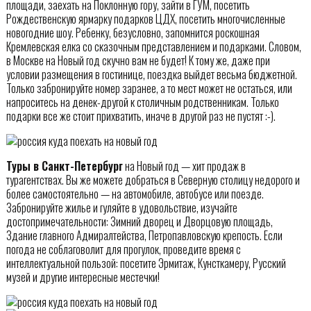
площади, заехать на Поклонную гору, зайти в ГУМ, посетить
Рождественскую ярмарку подарков ЦДХ, посетить многочисленные
новогодние шоу. Ребенку, безусловно, запомнится роскошная
Кремлевская елка со сказочным представлением и подарками. Словом,
в Москве на Новый год скучно вам не будет! К тому же, даже при
условии размещения в гостинице, поездка выйдет весьма бюджетной.
Только забронируйте номер заранее, а то мест может не остаться, или
напроситесь на денек-другой к столичным родственникам. Только
подарки все же стоит прихватить, иначе в другой раз не пустят :-).
Туры в Санкт-Петербург
на Новый год — хит продаж в
турагентствах. Вы же можете добраться в Северную столицу недорого и
более самостоятельно — на автомобиле, автобусе или поезде.
Забронируйте жилье и гуляйте в удовольствие, изучайте
достопримечательности: Зимний дворец и Дворцовую площадь,
Здание главного Адмиралтейства, Петропавловскую крепость. Если
погода не соблаговолит для прогулок, проведите время с
интеллектуальной пользой: посетите Эрмитаж, Кунсткамеру, Русский
музей и другие интересные местечки!