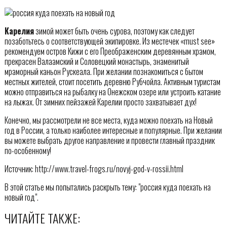
Карелия
зимой может быть очень сурова, поэтому как следует
позаботьтесь о соответствующей экипировке. Из местечек «must see»
рекомендуем остров Кижи с его Преображенским деревянным храмом,
прекрасен Валаамский и Соловецкий монастырь, знаменитый
мраморный каньон Рускеала. При желании познакомиться с бытом
местных жителей, стоит посетить деревню Рубчойла. Активным туристам
можно отправиться на рыбалку на Онежском озере или устроить катание
на лыжах. От зимних пейзажей Карелии просто захватывает дух!
Конечно, мы рассмотрели не все места, куда можно поехать на Новый
год в России, а только наиболее интересные и популярные. При желании
вы можете выбрать другое направление и провести главный праздник
по-особенному!
Источник: http://www.travel-frogs.ru/novyj-god-v-rossii.html
В этой статье мы попытались раскрыть тему: "россия куда поехать на
новый год".
ЧИТАЙТЕ ТАКЖЕ: