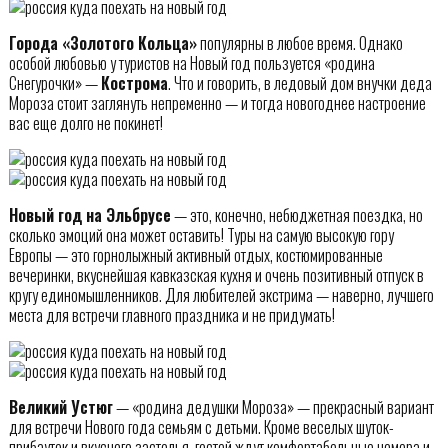
Города «Золотого Кольца»
популярны в любое время. Однако
особой любовью у туристов на Новый год пользуется «родина
Снегурочки» —
Кострома
. Что и говорить, в ледовый дом внучки деда
Мороза стоит заглянуть непременно — и тогда новогоднее настроение
вас еще долго не покинет!
Новый год на Эльбрусе
— это, конечно, небюджетная поездка, но
сколько эмоций она может оставить! Туры на самую высокую гору
Европы — это горнолыжный активный отдых, костюмированные
вечеринки, вкуснейшая кавказская кухня и очень позитивный отпуск в
кругу единомышленников. Для любителей экстрима — наверно, лучшего
места для встречи главного праздника и не придумать!
Великий Устюг
— «родина дедушки Мороза» — прекрасный вариант
для встречи Нового года семьям с детьми. Кроме веселых шуток-
прибауток и вкусного застолья, гостей ждут комфортабельные номера и