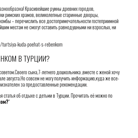
разнообразна! Красивейшие руины древних городов,
тки римских храмов, великолепные старинные дворцы,
акомбы – перечислить все достопримечательности гостеприимной
йшим местам не смогут оставить равнодушными ни взрослых, ни
e/turtsiya-kuda-poehat-s-rebenkom
ЕНКОМ В ТУРЦИИ?
оветом.Своего сына,7-летнего дошкольника ,вместе с женой хочу
ле августа.Но совсем не могу получить информацию,куда же все-
 признателен за предоставленные рекомендации.
я статья об отдыхе с детьми в Турции. Прочитать её можно по
ком?
“