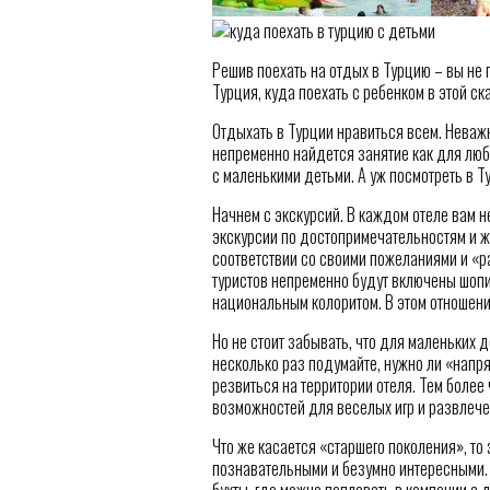
Решив поехать на отдых в Турцию – вы не 
Турция, куда поехать с ребенком в этой с
Отдыхать в Турции нравиться всем. Неважн
непременно найдется занятие как для люби
с маленькими детьми. А уж посмотреть в Ту
Начнем с экскурсий. В каждом отеле вам
экскурсии по достопримечательностям и ж
соответствии со своими пожеланиями и «р
туристов непременно будут включены шопи
национальным колоритом. В этом отношени
Но не стоит забывать, что для маленьких 
несколько раз подумайте, нужно ли «напр
резвиться на территории отеля. Тем более 
возможностей для веселых игр и развлече
Что же касается «старшего поколения», то 
познавательными и безумно интересными. 
бухты, где можно поплавать в компании с