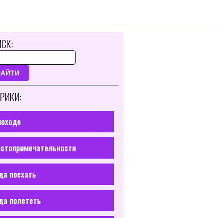
СК:
НАЙТИ
РИКИ:
походе
стопримечательности
да поехать
да полететь