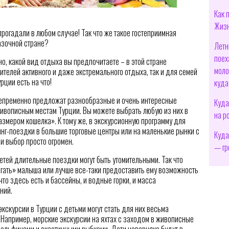
Как 
Жизн
прогадали в любом случае! Так что же такое гостеприимная
казочной стране?
Летн
поех
о, какой вид отдыха вы предпочитаете – в этой стране
моло
телей активного и даже экстремального отдыха, так и для семей
рции есть на что!
куда
 непременно предложат разнообразные и очень интересные
Куда
ивописным местам Турции. Вы можете выбрать любую из них в
на р
азмером кошелка». К тому же, в экскурсионную программу для
нг-поездки в большие торговые центры или на маленькие рынки с
Куда
и выбор просто огромен.
— гр
детей длительные поездки могут быть утомительными. Так что
ягать» малыша или лучше все-таки предоставить ему возможность
что здесь есть и бассейны, и водные горки, и масса
ний.
экскурсии в Турции с детьми могут стать для них весьма
Например, морские экскурсии на яхтах с заходом в живописные
 дельфинами и экзотичными рыбками. Дети наверняка будут в