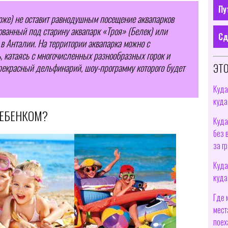
Пу
тоже) не оставит равнодушным посещение аквапарков
ованный под старину аквапарк «Троя» (Белек) или
Сд
 Анталии. На территории аквапарка можно с
, катаясь с многочисленных разнообразных горок и
ЭТО
прекрасный дельфинарий, шоу-программу которого будет
Куда
куда
РЕБЕНКОМ?
Куда
без 
за г
Куда
куда
Где 
мест
поех