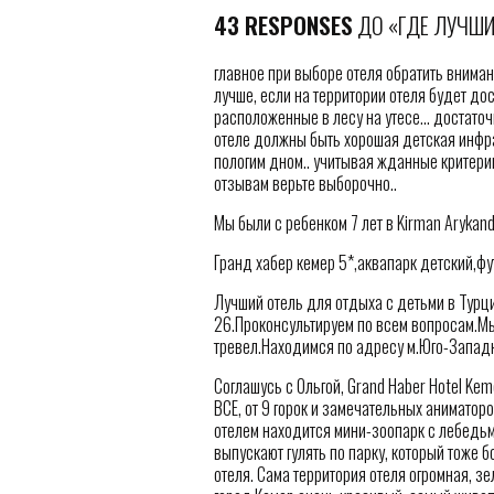
43 RESPONSES
ДО «ГДЕ ЛУЧШИ
главное при выборе отеля обратить вниман
лучше, если на территории отеля будет до
расположенные в лесу на утесе… достаточно
отеле должны быть хорошая детская инфра
пологим дном.. учитывая жданные критерии
отзывам верьте выборочно..
Мы были с ребенком 7 лет в Kirman Arykan
Гранд хабер кемер 5*,аквапарк детский,ф
Лучший отель для отдыха с детьми в Турци
26.Проконсультируем по всем вопросам.Мы
тревел.Находимся по адресу м.Юго-Запад
Соглашусь с Ольгой, Grand Haber Hotel Ke
ВСЕ, от 9 горок и замечательных аниматор
отелем находится мини-зоопарк с лебедьми
выпускают гулять по парку, который тоже 
отеля. Сама территория отеля огромная, з