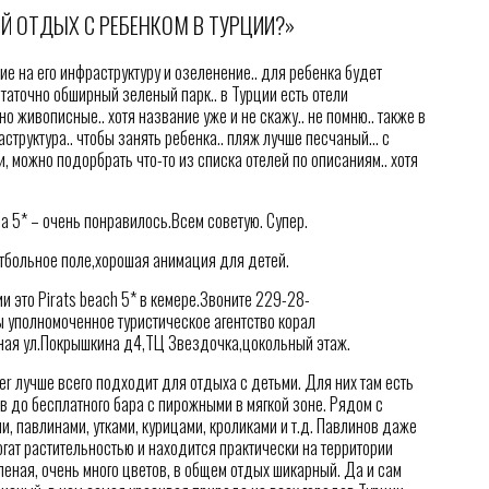
Й ОТДЫХ С РЕБЕНКОМ В ТУРЦИИ?»
ие на его инфраструктуру и озеленение.. для ребенка будет
статочно обширный зеленый парк.. в Турции есть отели
 живописные.. хотя название уже и не скажу.. не помню.. также в
структура.. чтобы занять ребенка.. пляж лучше песчаный… с
, можно подорбрать что-то из списка отелей по описаниям.. хотя
da 5* – очень понравилось.Всем советую. Супер.
утбольное поле,хорошая анимация для детей.
и это Pirats beach 5* в кемере.Звоните 229-28-
 уполномоченное туристическое агентство корал
ная ул.Покрышкина д4,ТЦ Звездочка,цокольный этаж.
mer лучше всего подходит для отдыха с детьми. Для них там есть
ов до бесплатного бара с пирожными в мягкой зоне. Рядом с
, павлинами, утками, курицами, кроликами и т.д. Павлинов даже
богат растительностью и находится практически на территории
еленая, очень много цветов, в общем отдых шикарный. Да и сам