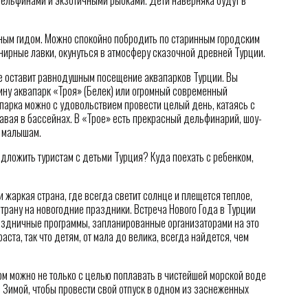
тным гидом. Можно спокойно побродить по старинным городским
нирные лавки, окунуться в атмосферу сказочной древней Турции.
 не оставит равнодушным посещение аквапарков Турции. Вы
ину аквапарк «Троя» (Белек) или огромный современный
апарка можно с удовольствием провести целый день, катаясь с
авая в бассейнах. В «Трое» есть прекрасный дельфинарий, шоу-
о малышам.
едложить туристам с детьми Турция? Куда поехать с ребенком,
и жаркая страна, где всегда светит солнце и плещется теплое,
страну на новогодние праздники. Встреча Нового Года в Турции
аздничные программы, запланированные организаторами на это
аста, так что детям, от мала до велика, всегда найдется, чем
ом можно не только с целью поплавать в чистейшей морской воде
и Зимой, чтобы провести свой отпуск в одном из заснеженных