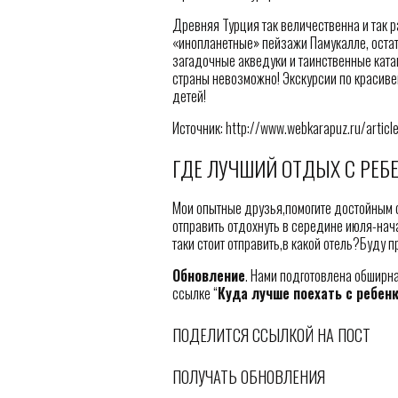
Древняя Турция так величественна и так 
«инопланетные» пейзажи Памукалле, оста
загадочные акведуки и таинственные кат
страны невозможно! Экскурсии по красиве
детей!
Источник: http://www.webkarapuz.ru/articl
ГДЕ ЛУЧШИЙ ОТДЫХ С РЕБ
Мои опытные друзья,помогите достойным с
отправить отдохнуть в середине июля-нача
таки стоит отправить,в какой отель?Буду
Обновление
. Нами подготовлена обширна
ссылке “
Куда лучше поехать с ребен
ПОДЕЛИТСЯ ССЫЛКОЙ НА ПОСТ
ПОЛУЧАТЬ ОБНОВЛЕНИЯ