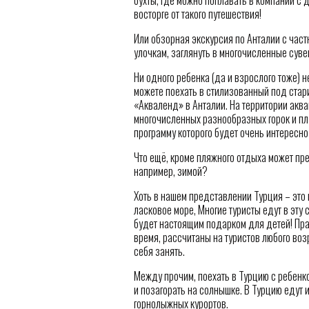
восторге от такого путешествия!
Или обзорная экскурсия по Анталии с час
улочкам, заглянуть в многочисленные суве
Ни одного ребенка (да и взрослого тоже)
можете поехать в стилизованный под стар
«Акваленд» в Анталии. На территории акв
многочисленных разнообразных горок и пл
программу которого будет очень интересн
Что ещё, кроме пляжного отдыха может пр
например, зимой?
Хоть в нашем представлении Турция – это 
ласковое море, Многие туристы едут в эту 
будет настоящим подарком для детей! Пр
время, рассчитаны на туристов любого возр
себя занять.
Между прочим, поехать в Турцию с ребенк
и позагорать на солнышке. В Турцию едут 
горнолыжных курортов.