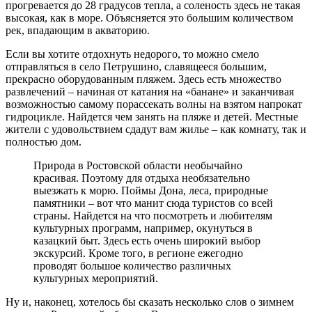
прогревается до 28 градусов тепла, а соленость здесь не такая
высокая, как в море. Объясняется это большим количеством
рек, впадающим в акваторию.
Если вы хотите отдохнуть недорого, то можно смело
отправляться в село Петрушино, славящееся большим,
прекрасно оборудованным пляжем. Здесь есть множество
развлечений – начиная от катания на «банане» и заканчивая
возможностью самому порассекать волны на взятом напрокат
гидроцикле. Найдется чем занять на пляже и детей. Местные
жители с удовольствием сдадут вам жилье – как комнату, так и
полностью дом.
Природа в Ростовской области необычайно
красивая. Поэтому для отдыха необязательно
выезжать к морю. Поймы Дона, леса, природные
памятники – вот что манит сюда туристов со всей
страны. Найдется на что посмотреть и любителям
культурных программ, например, окунуться в
казацкий быт. Здесь есть очень широкий выбор
экскурсий. Кроме того, в регионе ежегодно
проводят большое количество различных
культурных мероприятий.
Ну и, наконец, хотелось бы сказать несколько слов о зимнем