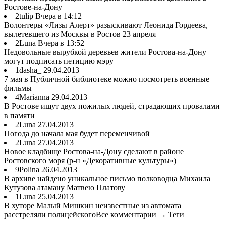
Ростове-на-Дону
2tulip Вчера в 14:12
Волонтеры «Лизы Алерт» разыскивают Леонида Гордеева,
вылетевшего из Москвы в Ростов 23 апреля
2Luna Вчера в 13:52
Недовольные вырубкой деревьев жители Ростова-на-Дону
могут подписать петицию мэру
1dasha_ 29.04.2013
7 мая в Публичной библиотеке можно посмотреть военные
фильмы
4Marianna 29.04.2013
В Ростове ищут двух пожилых людей, страдающих провалами
в памяти
2Luna 27.04.2013
Погода до начала мая будет переменчивой
2Luna 27.04.2013
Новое кладбище Ростова-на-Дону сделают в районе
Ростовского моря (р-н «Декоративные культуры»)
9Polina 26.04.2013
В архиве найдено уникальное письмо полководца Михаила
Кутузова атаману Матвею Платову
1Luna 25.04.2013
В хуторе Малый Мишкин неизвестные из автомата
расстреляли полицейскогоВсе комментарии → Теги