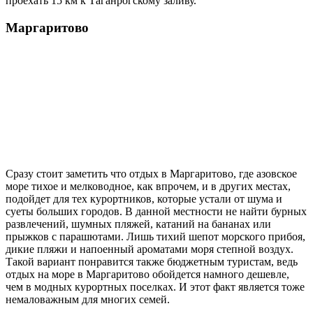
проехать 15 км к Таганрогскому заливу.
Маргаритово
Сразу стоит заметить что отдых в Маргаритово, где азовское
море тихое и мелководное, как впрочем, и в других местах,
подойдет для тех курортников, которые устали от шума и
суеты больших городов. В данной местности не найти бурных
развлечений, шумных пляжей, катаний на бананах или
прыжков с парашютами. Лишь тихий шепот морского прибоя,
дикие пляжи и напоенный ароматами моря степной воздух.
Такой вариант понравится также бюджетным туристам, ведь
отдых на море в Маргаритово обойдется намного дешевле,
чем в модных курортных поселках. И этот факт является тоже
немаловажным для многих семей.