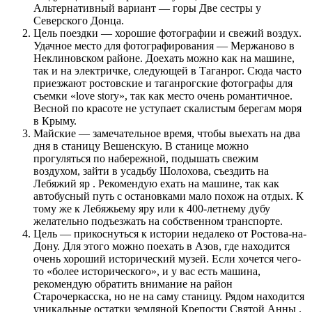
Альтернативный вариант — горы Две сестры у
Северского Донца.
Цель поездки — хорошие фотографии и свежий воздух.
Удачное место для фотографирования — Мержаново в
Неклиновском районе. Доехать можно как на машине,
так и на электричке, следующей в Таганрог. Сюда часто
приезжают ростовские и таганрогские фотографы для
съемки «love story», так как место очень романтичное.
Весной по красоте не уступает скалистым берегам моря
в Крыму.
Майские — замечательное время, чтобы выехать на два
дня в станицу Вешенскую. В станице можно
прогуляться по набережной, подышать свежим
воздухом, зайти в усадьбу Шолохова, съездить на
Лебяжий яр . Рекомендую ехать на машине, так как
автобусный путь с остановками мало похож на отдых. К
тому же к Лебяжьему яру или к 400-летнему дубу
желательно подъезжать на собственном транспорте.
Цель — прикоснуться к истории недалеко от Ростова-на-
Дону. Для этого можно поехать в Азов, где находится
очень хороший исторический музей. Если хочется чего-
то «более исторического», и у вас есть машина,
рекомендую обратить внимание на район
Старочеркасска, но не на саму станицу. Рядом находится
уникальные остатки земляной Крепости Святой Анны .