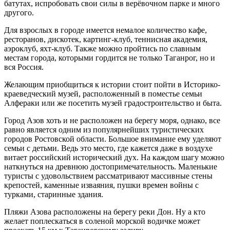
батутах, испробовать свои силы в верёвочном парке и много
другого.
Для взрослых в городе имеется немалое количество кафе,
ресторанов, дискотек, картинг-клуб, теннисная академия,
аэроклуб, яхт-клуб. Также можно пройтись по славным
местам города, которыми гордится не только Таганрог, но и
вся Россия.
Желающим приобщиться к истории стоит пойти в Историко-
краеведческий музей, расположенный в поместье семьи
Алфераки или же посетить музей градостроительство и быта.
Город Азов хоть и не расположен на берегу моря, однако, все
равно является одним из популярнейших туристических
городов Ростовской области. Большое внимание ему уделяют
семьи с детьми. Ведь это место, где кажется даже в воздухе
витает российский исторический дух. На каждом шагу можно
наткнуться на древнюю достопримечательность. Маленькие
туристы с удовольствием рассматривают массивные стены
крепостей, каменные изваяния, пушки времен войны с
турками, старинные здания.
Пляжи Азова расположены на берегу реки Дон. Ну а кто
желает поплескаться в соленой морской водичке может