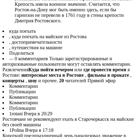
Крепость имела военное значение. Считается, что
Ростов-на-Дону мог быть именно здесь, если бы
гарнизон не перевели в 1761 году в стены крепости
Дмитрия Ростовского.
куда поехать
, куда поехать на майские из Ростова
, достопримечательности
, путешествия на машине
Поделиться
—
0 комментариев Только зарегистрированные и
авторизованные пользователи могут оставлять комментарии.
Развлечения
Куда пойти вечером
или
где провести время
в
Ростове:
интересные места в Ростове
,
фильмы в прокате
,
концерты
,
шоу
и прочее.
20
читателей Прямой эфир
Комментарии
Публикации
Комментарии
Комментарии
Публикации
1rotani Вчера в 20:29
Ростовчане не рекомендуют ехать в Старочеркасск на майские
без своей машины
1Polina Вчера в 17:18
Короткий предпраздничный день парализовал движение в