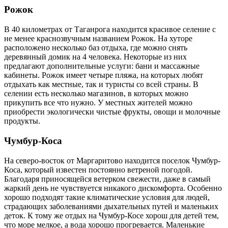
Рожок
В 40 километрах от Таганрога находится красивое селение с
не менее краснозвучным названием Рожок. На хуторе
расположено несколько баз отдыха, где можно снять
деревянный домик на 4 человека. Некоторые из них
предлагают дополнительные услуги: бани и массажные
кабинеты. Рожок имеет четыре пляжа, на которых любят
отдыхать как местные, так и туристы со всей страны. В
селении есть несколько магазинов, в которых можно
прикупить все что нужно. У местных жителей можно
приобрести экологически чистые фрукты, овощи и молочные
продукты.
Чумбур-Коса
На северо-восток от Маргаритово находится поселок Чумбур-
Коса, который известен постоянно ветреной погодой.
Благодаря приносящейся ветерком свежести, даже в самый
жаркий день не чувствуется никакого дискомфорта. Особенно
хорошо подходят такие климатические условия для людей,
страдающих заболеваниями дыхательных путей и маленьких
деток. К тому же отдых на Чумбур-Косе хорош для детей тем,
что море мелкое, а вода хорошо прогревается. Маленькие