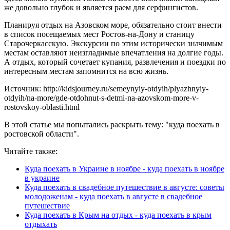
же довольно глубок и является раем для серфингистов.
Планируя отдых на Азовском море, обязательно стоит внести
в список посещаемых мест Ростов-на-Дону и станицу
Старочеркасскую. Экскурсии по этим исторически значимым
местам оставляют неизгладимые впечатления на долгие годы.
А отдых, который сочетает купания, развлечения и поездки по
интересным местам запомнится на всю жизнь.
Источник: http://kidsjourney.ru/semeynyiy-otdyih/plyazhnyiy-
otdyih/na-more/gde-otdohnut-s-detmi-na-azovskom-more-v-
rostovskoy-oblasti.html
В этой статье мы попытались раскрыть тему: "куда поехать в
ростовской области".
Читайте также:
Куда поехать в Украине в ноябре - куда поехать в ноябре
в украине
Куда поехать в свадебное путешествие в августе: советы
молодоженам - куда поехать в августе в свадебное
путешествие
Куда поехать в Крым на отдых - куда поехать в крым
отдыхать