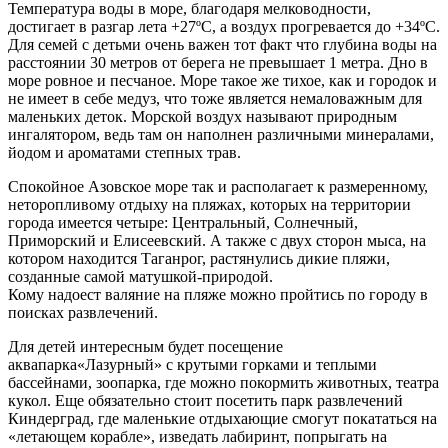
Температура воды в море, благодаря мелководности,
достигает в разгар лета +27ºС, а воздух прогревается до +34ºС.
Для семей с детьми очень важен тот факт что глубина воды на
расстоянии 30 метров от берега не превышает 1 метра. Дно в
море ровное и песчаное. Море такое же тихое, как и городок и
не имеет в себе медуз, что тоже является немаловажным для
маленьких деток. Морской воздух называют природным
ингалятором, ведь там он наполнен различными минералами,
йодом и ароматами степных трав.
Спокойное Азовское море так и располагает к размеренному,
неторопливому отдыху на пляжах, которых на территории
города имеется четыре: Центральный, Солнечный,
Приморский и Елисеевский. А также с двух сторон мыса, на
котором находится Таганрог, растянулись дикие пляжи,
созданные самой матушкой-природой.
Кому надоест валяние на пляже можно пройтись по городу в
поисках развлечений.
Для детей интересным будет посещение
аквапарка«Лазурный» с крутыми горками и теплыми
бассейнами, зоопарка, где можно покормить животных, театра
кукол. Еще обязательно стоит посетить парк развлечений
Киндерград, где маленькие отдыхающие смогут покататься на
«летающем корабле», изведать лабиринт, попрыгать на