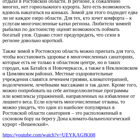
отдыхе в Ростовской области. В регионе, к сожалению
многих, нет горнолыжного курорта. Зато есть возможность
вдоволь накататься на коньках. Зимой для этого подходит едва
ли не каждое озеро области. Для тех, кто хочет комфорта – к
услугам многочисленные катки региона. Любители зимней
рыбалки по достоинству оценят возможность поймать
богатый улов. Однако стоит предупредить, что сезон в
регионе довольно короткий.
Также зимой в Ростовскую область можно приехать для того,
чтобы восстановить здоровье в многочисленных санаториях,
которые есть не только в областном центре, но и таких
городах, как Батайск и Новочеркасск, а также в Неклиновском
и Цимлянском районах. Местные оздоровительные
учреждения славятся лечением грязями, климатотерапией,
водолечением, лечебными массажами и так далее. Кроме того,
можно попробовать на себе антицеллюлитные программы
или комплексы упражнений, направленных на избавление от
лишнего веса. Если изучить многочисленные отзывы, то
можно увидеть, что один из наиболее популярных в
Ростовской области санаториев – это расположенный в
сосновом бору на берегу Дона климато-бальнеологический
курорт «Вешенский».
https://youtube.com/watch?v=UEYKAGfKl08