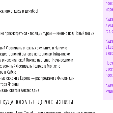
поех
море
ляжного отдыха в декабре!
Куда
лучш
год 
ьно присмотреться к горящим турам — именно под Новый год их
Куда
в Ев
ший Фестиваль снежных скульптур в Чанчуне
в ев
ождественский рынок в лондонском Гайд-парке
 в мексиканской Оахаке наступает Ночь редиски
Поез
красочный фестиваль Толвуд в Мюнхене
расс
ов в Хайфе
поех
нные скидки в Европе — распродажи в Финляндии
атора Японии
Куда
иваль света в Амстердаме
куда
Е КУДА ПОЕХАТЬ НЕДОРОГО БЕЗ ВИЗЫ