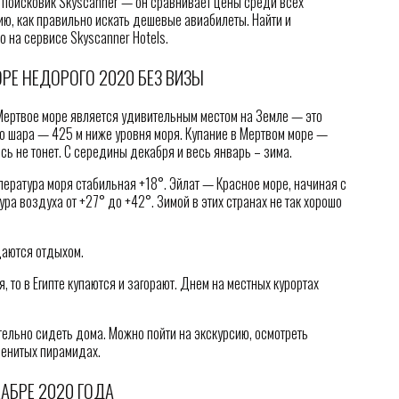
 поисковик Skyscanner — он сравнивает цены среди всех
ию, как правильно искать дешевые авиабилеты. Найти и
 на сервисе Skyscanner Hotels.
ОРЕ НЕДОРОГО 2020 БЕЗ ВИЗЫ
твое море является удивительным местом на Земле — это
го шара — 425 м ниже уровня моря. Купание в Мертвом море —
ь не тонет. С середины декабря и весь январь – зима.
пература моря стабильная +18°. Эйлат — Красное море, начиная с
ра воздуха от +27° до +42°. Зимой в этих странах не так хорошо
даются отдыхом.
я, то в Египте купаются и загорают. Днем на местных курортах
ельно сидеть дома. Можно пойти на экскурсию, осмотреть
менитых пирамидах.
АБРЕ 2020 ГОДА