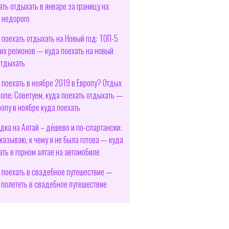
ать отдыхать в январе за границу на
 недорого
 поехать отдыхать на Новый год: ТОП-5
их регионов — куда поехать на новый
отдыхать
 поехать в ноябре 2019 в Европу? Отдых
ропе; Советуем, куда поехать отдыхать —
ропу в ноябре куда поехать
дка на Алтай – дёшево и по-спартански:
казываю, к чему я не была готова — куда
ать в горном алтае на автомобиле
 поехать в свадебное путешествие —
 полететь в свадебное путешествие