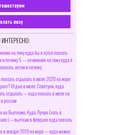
тешествуем
елать визу
 ИНТЕРЕСНО:
нение на тему куда бы я хотел поехать
м и почему 5 — сочинение на тему куда я
 поехать летом и почему
 поехать отдыхать в июле 2020 на море
рого? Отдых в июле; Советуем, куда
ать отдыхать — куда поехать в июле на
 в россии
х во Вьетнаме, Куда Лучше Ехать в
але | — вьетнам в феврале куда поехать
х в январе 2019 на море — куда можно