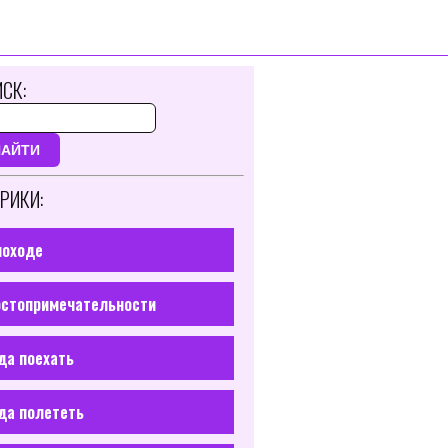
СК:
НАЙТИ
РИКИ:
походе
стопримечательности
да поехать
да полететь