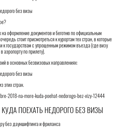
бре?
пуск на оформление документов и беготню по официальным
очередь стоит присмотреться к курортам тех стран, в которые
ли к государствам с упрощенным режимом въезда (где визу
в аэропорту по прилету).
вий в основных безвизовых направлениях:
з этих стран.
kabre-2018-na-more-kuda-poehat-nedorogo-bez-vizy-12444
 КУДА ПОЕХАТЬ НЕДОРОГО БЕЗ ВИЗЫ
иру без дауншифтинга и фриланса