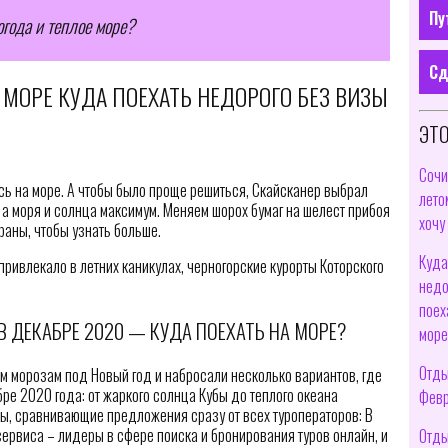
Пу
огода и теплое море?
Сд
 МОРЕ КУДА ПОЕХАТЬ НЕДОРОГО БЕЗ ВИЗЫ
ЭТО
Сочи
сь на море. А чтобы было проще решиться, Скайсканер выбрал
лето
 а моря и солнца максимум. Меняем шорох бумаг на шелест прибоя
хочу
раны, чтобы узнать больше.
Куда
 привлекало в летних каникулах, черногорские курорты Которского
недо
поех
 ДЕКАБРЕ 2020 — КУДА ПОЕХАТЬ НА МОРЕ?
море
Отды
м морозам под Новый год и набросали несколько вариантов, где
ре 2020 года: от жаркого солнца Кубы до теплого океана
Февр
ы, сравнивающие предложения сразу от всех туроператоров: В
 сервиса – лидеры в сфере поиска и бронирования туров онлайн, и
Отды