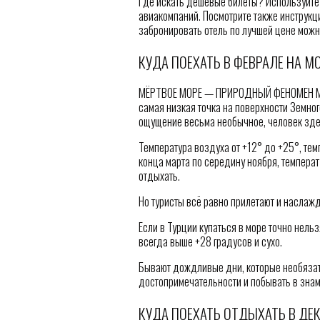
Где искать дешевые билеты? Используйте
авиакомпаний. Посмотрите также инструкц
забронировать отель по лучшей цене можно
КУДА ПОЕХАТЬ В ФЕВРАЛЕ НА М
МЁРТВОЕ МОРЕ — ПРИРОДНЫЙ ФЕНОМЕН Мер
самая низкая точка на поверхности Земно
ощущение весьма необычное, человек здес
Температура воздуха от +12° до +25°, тем
конца марта по середину ноября, температу
отдыхать.
Но туристы всё равно прилетают и наслаж
Если в Турции купаться в море точно нельз
всегда выше +28 градусов и сухо.
Бывают дождливые дни, которые необязат
достопримечательности и побывать в зна
КУДА ПОЕХАТЬ ОТДЫХАТЬ В ДЕК