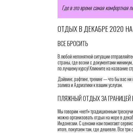
Где в это время самая комфортная п
ОТДЫХ В ДЕКАБРЕ 2020 НА
ВСЕ БРОСИТЬ
В любой непонятной ситуации отправляйте
страны, где возни с документами минимум,
по лучшему курсу! Кликните на название ст
Дайвинг, рафтинг, трекинг — что бы вас ни
залива и Адриатики к вашим услугам.
ПЛЯЖНЫЙ ОТДЫХ ЗА ГРАНИЦЕЙ В
Мы говорим «нет!» традиционным трескучи
можно организовать отдых на море в декаб
Индонезии. С ценами нам помогают сервис
итоге, покупаем там, где дешевле. Все три