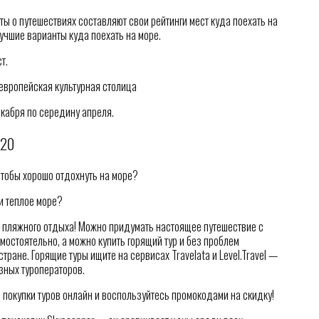
ы о путешествиях составляют свои рейтинги мест куда поехать на
учшие варианты куда поехать на море.
т.
 европейская культурная столица
екабря по середину апреля.
020
чтобы хорошо отдохнуть на море?
и теплое море?
 пляжного отдыха! Можно придумать настоящее путешествие с
остоятельно, а можно купить горящий тур и без проблем
тране. Горящие туры ищите на сервисах Travelata и Level.Travel —
зных туроператоров.
 покупки туров онлайн и воспользуйтесь промокодами на скидку!