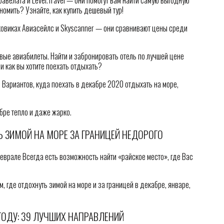
авелата и Level.Travel — они помогут вам найти самую выгодную
ономить? Узнайте, как купить дешевый тур!
овиках Авиасейлс и Skyscanner — они сравнивают цены среди
вые авиабилеты. Найти и забронировать отель по лучшей цене
и как вы хотите поехать отдыхать?
 Вариантов, куда поехать в декабре 2020 отдыхать на море,
бре тепло и даже жарко.
Ь ЗИМОЙ НА МОРЕ ЗА ГРАНИЦЕЙ НЕДОРОГО
еврале Всегда есть возможность найти «райское место», где Вас
, где отдохнуть зимой на море и за границей в декабре, январе,
 ГОДУ: 39 ЛУЧШИХ НАПРАВЛЕНИЙ