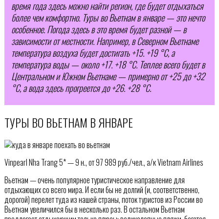
время года здесь можно найти регион, где будет отдыхаться
более чем комфортно. Туры во Вьетнам в январе — это нечто
особенное. Погода здесь в это время будет разной — в
зависимости от местности. Например, в Северном Вьетнаме
температура воздуха будет достигать +15. +19 °C, а
температура воды — около +17. +18 °C. Теплее всего будет в
Центральном и Южном Вьетнаме — примерно от +25 до +32
°C, а вода здесь прогреется до +26. +28 °C.
ТУРЫ ВО ВЬЕТНАМ В ЯНВАРЕ
Vinpearl Nha Trang 5* — 9 н., от 97 989 руб./чел., а/к Vietnam Airlines
Вьетнам — очень популярное туристическое направление для
отдыхающих со всего мира. И если бы не долгий (и, соответственно,
дорогой) перелет туда из нашей страны, поток туристов из России во
Вьетнам увеличился бы в несколько раз. В остальном Вьетнам
предлагает отдыхающим только плюсы: великолепные пляжи, богатая