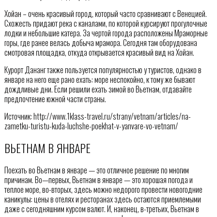
Хойан – очень красивый город, который часто сравнивают с Венецией.
Схожесть придают река с каналами, по которой курсируют прогулочные
лодки и небольшие катера. За чертой города расположены Мраморные
горы, где ранее велась добыча мрамора. Сегодня там оборудована
смотровая площадка, откуда открывается красивый вид на Хойан.
Курорт Дананг также пользуется популярностью у туристов, однако в
январе на него еще рано ехать: море неспокойно, к тому же бывают
дождливые дни. Если решили ехать зимой во Вьетнам, отдавайте
предпочтение южной части страны.
Источник: http://www.1klass-travel.ru/strany/vetnam/articles/na-
zametku-turistu-kuda-luchshe-poekhat-v-yanvare-vo-vetnam/
ВЬЕТНАМ В ЯНВАРЕ
Поехать во Вьетнам в январе — это отличное решение по многим
причинам. Во—первых, Вьетнам в январе — это хорошая погода и
теплое море, во-вторых, здесь можно недорого провести новогодние
каникулы: цены в отелях и ресторанах здесь остаются приемлемыми
даже с сегодняшним курсом валют. И, наконец, в-третьих, Вьетнам в