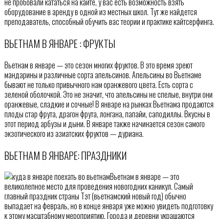
не пробовали кататься на кайте, у вас есть возможность взять
оборудование в аренду в одной из местных школ. Тут же найдется
преподаватель, способный обучить вас теории и практике кайтсерфинга.
ВЬЕТНАМ В ЯНВАРЕ : ФРУКТЫ
Вьетнам в январе — это сезон многих фруктов. В это время зреют
мандарины и различные сорта апельсинов. Апельсины во Вьетнаме
бывают не только привычного нам оранжевого цвета. Есть сорта с
зеленой оболочкой. Это не значит, что апельсины не спелые, внутри они
оранжевые, сладкие и сочные! В январе на рынках Вьетнама продаются
плоды стар фрута, драгон фрута, лонгана, папайи, саподиллы. Вкусны в
этот период арбузы и дыни. В январе также начинается сезон самого
экзотического из азиатских фруктов — дуриана.
ВЬЕТНАМ В ЯНВАРЕ: ПРАЗДНИКИ
Вьетнам в январе — это
великолепное место для проведения новогодних каникул. Самый
главный праздник страны Тэт (вьетнамский новый год) обычно
выпадает на февраль, но в конце января уже можно увидеть подготовку
к этому масштабному мероприятию. Города и деревни украшаются