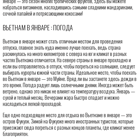
январе — это сезон многих тропических фруктов, здесь вы можете
набраться витаминов, насладившись самыми сладкими мандаринами,
сочной папайей и потрясающими кокосами!
ВЬЕТНАМ В ЯНВАРЕ : ПОГОДА
Вьетнам в январе может стать отличным местом для проведения
отпуска, главное знать куда именно лучше поехать, ведь страна
раскинулась на много километров с севера на юг и климат в разных
частях Вьетнама отличается. На севере страны в январе прохладно и
если вы отправляетесь в отпуск, чтобы погреться на солнышке, следует
выбирать курорты южной части страны. Идеальное место, чтобы поехать
во Вьетнам в январе — это Муйне. Вряд ли вы застанете здесь дожди в
это время. Погода радует лишь солнечными днями. Иногда может быть
ветрено, однако это никак не влияет на температуру воздуха. Январь —
сухой и теплый месяц. Вечерами жара быстро спадает и можно
насладиться легкой прохладой.
Еще одно подходящее место для отдыха во Вьетнаме в январе — это
остров Фукуок. Зимой на Фукуоке много иностранных туристов, которые
приезжают сюда погреться с разных концов планеты, где климат менее
благоприятен.