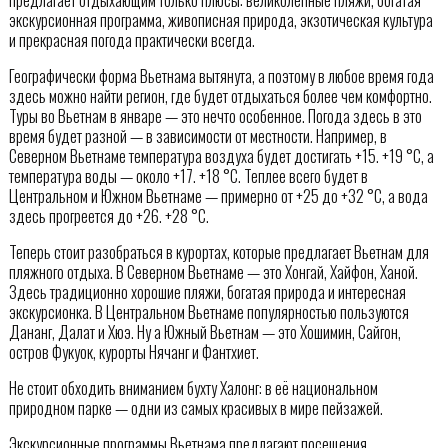
экскурсионная программа, живописная природа, экзотическая культура
и прекрасная погода практически всегда.
Географически форма Вьетнама вытянута, а поэтому в любое время года
здесь можно найти регион, где будет отдыхаться более чем комфортно.
Туры во Вьетнам в январе — это нечто особенное. Погода здесь в это
время будет разной — в зависимости от местности. Например, в
Северном Вьетнаме температура воздуха будет достигать +15. +19 °C, а
температура воды — около +17. +18 °C. Теплее всего будет в
Центральном и Южном Вьетнаме — примерно от +25 до +32 °C, а вода
здесь прогреется до +26. +28 °C.
Теперь стоит разобраться в курортах, которые предлагает Вьетнам для
пляжного отдыха. В Северном Вьетнаме — это Хонгай, Хайфон, Ханой.
Здесь традиционно хорошие пляжи, богатая природа и интересная
экскурсионка. В Центральном Вьетнаме популярностью пользуются
Дананг, Далат и Хюэ. Ну а Южный Вьетнам — это Хошимин, Сайгон,
остров Фукуок, курорты Нячанг и Фантхиет.
Не стоит обходить вниманием бухту Халонг: в её национальном
природном парке — одни из самых красивых в мире пейзажей.
Экскурсионные программы Вьетнама предлагают посещения