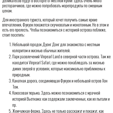
деликатесов будут в восторге от местной кухни: здесь очень много
ресторанчиков, где можно попробовать морепродукты по смешным
ценам.
Для иностранного туриста, который хочет получить самые яркие
впечатления, Фукуок покажется скучноватым и монотонным. Но в этом и
есть его прелесть. Чтобы познакомиться с историей острова поближе,
стоит посетить:
Небольшой городок Дуонг Донг для знакомства с местным
колоритом и жизнью обычных жителей.
Парк развлечений Vinpearl Land в северной части острова. Там же
находится Vinpearl Safari, где можно понаблюдать за жизнью
диких зверей в условиях, которые максимально приближены к
природным.
Канатная дорога, соединяющая Фукуок и небольшой остров Хон
Том.
Кокосовая тюрьма. Здесь можно познакомиться с мрачной
историей Вьетнама: как содержали заключенных, как их пытали и
пр.
Жемчужная ферма. Здесь не только расскажут и покажут, как