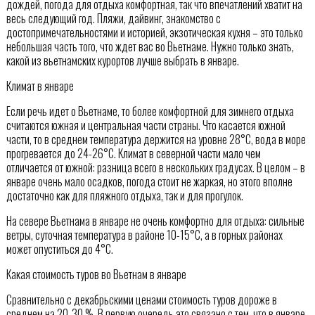
дождей, погода для отдыха комфортная, так что впечатлений хватит на
весь следующий год. Пляжи, дайвинг, знакомство с
достопримечательностями и историей, экзотическая кухня – это только
небольшая часть того, что ждет вас во Вьетнаме. Нужно только знать,
какой из вьетнамских курортов лучше выбрать в январе.
Климат в январе
Если речь идет о Вьетнаме, то более комфортной для зимнего отдыха
считаются южная и центральная части страны. Что касается южной
части, то в среднем температура держится на уровне 28°С, вода в море
прогревается до 24-26°С. Климат в северной части мало чем
отличается от южной: разница всего в нескольких градусах. В целом – в
январе очень мало осадков, погода стоит не жаркая, но этого вполне
достаточно как для пляжного отдыха, так и для прогулок.
На севере Вьетнама в январе не очень комфортно для отдыха: сильные
ветры, суточная температура в районе 10-15°С, а в горных районах
может опуститься до 4°С.
Какая стоимость туров во Вьетнам в январе
Сравнительно с декабрьскими ценами стоимость туров дороже в
среднем на 20-30 %. В первую очередь это связано с тем, что в январе