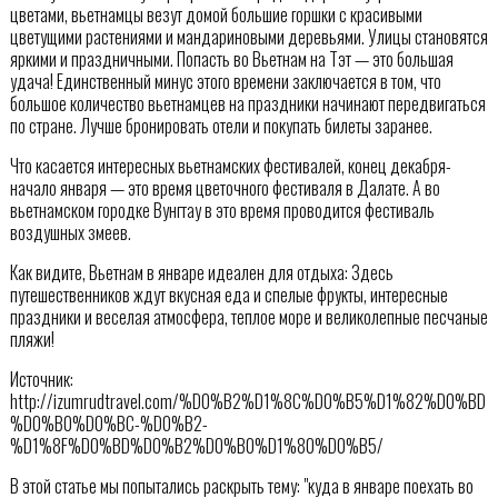
цветами, вьетнамцы везут домой большие горшки с красивыми
цветущими растениями и мандариновыми деревьями. Улицы становятся
яркими и праздничными. Попасть во Вьетнам на Тэт — это большая
удача! Единственный минус этого времени заключается в том, что
большое количество вьетнамцев на праздники начинают передвигаться
по стране. Лучше бронировать отели и покупать билеты заранее.
Что касается интересных вьетнамских фестивалей, конец декабря-
начало января — это время цветочного фестиваля в Далате. А во
вьетнамском городке Вунгтау в это время проводится фестиваль
воздушных змеев.
Как видите, Вьетнам в январе идеален для отдыха: Здесь
путешественников ждут вкусная еда и спелые фрукты, интересные
праздники и веселая атмосфера, теплое море и великолепные песчаные
пляжи!
Источник:
http://izumrudtravel.com/%D0%B2%D1%8C%D0%B5%D1%82%D0%BD
%D0%B0%D0%BC-%D0%B2-
%D1%8F%D0%BD%D0%B2%D0%B0%D1%80%D0%B5/
В этой статье мы попытались раскрыть тему: "куда в январе поехать во