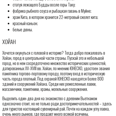
статуя лежащего Будды возле горы Таку;
фабрика рыбного соуса и рыбацкая гавань в Муйне;
храм Кита, в котором хранится 22-метровый скелет кита;
красный каньон;
белые дюны.
ХОЙАН
Хочется окунуться с головой в историю? Тогда добро пожаловать в
Хойан, город в центральной части страны. Пускай это и небольшой
город, но в нем сосредоточено множество исторических ценностей,
датированных XV-XVIII вв. Хойан, по мнению ЮНЕСКО, удостоен звания
памятника торгово-портовому городу, поэтому вход в историческую
часть города платный. Под охраной ЮНЕСКО находятся более 800
зданий и сооружений Хойана. Среди них ремесленные лавки,
магазинчики, памятники, храмы, могильные сооружения.
Выделить один-два дня на знакомство с древним Вьетнамом
однозначно стоит, но не только ради достопримечательностей – здесь
для туристов настоящий сувенирный рай. Почти на каждом углу лавка,
очень много рынков, где продают много всякой всячины.