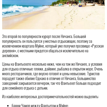
Это второй по популярности курорт после Нячанга. Большей
популярность он пользуется у местных отдыхающих, поэтому за
исключением квартала Муйне, который уже получил прозвище «Русская
деревня», с местными придется общаться исключительно на
английском.
Цены на Фантьехете несколько ниже, чем на том же Нячанге, а условия
для отдыха отличные: пляжи, дайвинг, рыбалка в открытом море. Очень
много ресторанчиков, где вкусно готовят и цены невысокие. Туристов
порадует также обилие Однако в отличие от Нячанга, большинство
заведений закрывается вечером, так что Фантьехет больше подходит
для семейного отдыха с детьми.
Из наиболее интересных достопримечательностей можно выделить:
башни Чамов между Фантьетом и Муйне;