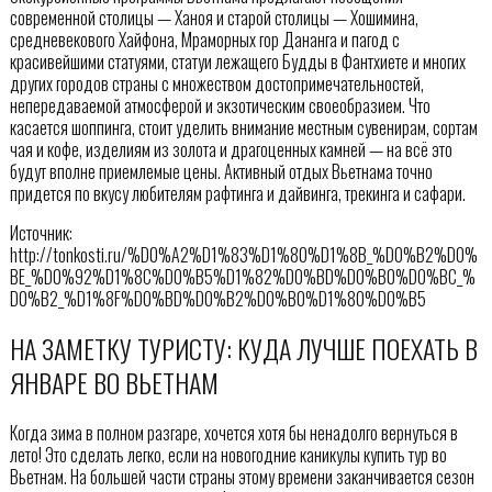
современной столицы — Ханоя и старой столицы — Хошимина,
средневекового Хайфона, Мраморных гор Дананга и пагод с
красивейшими статуями, статуи лежащего Будды в Фантхиете и многих
других городов страны с множеством достопримечательностей,
непередаваемой атмосферой и экзотическим своеобразием. Что
касается шоппинга, стоит уделить внимание местным сувенирам, сортам
чая и кофе, изделиям из золота и драгоценных камней — на всё это
будут вполне приемлемые цены. Активный отдых Вьетнама точно
придется по вкусу любителям рафтинга и дайвинга, трекинга и сафари.
Источник:
http://tonkosti.ru/%D0%A2%D1%83%D1%80%D1%8B_%D0%B2%D0%
BE_%D0%92%D1%8C%D0%B5%D1%82%D0%BD%D0%B0%D0%BC_%
D0%B2_%D1%8F%D0%BD%D0%B2%D0%B0%D1%80%D0%B5
НА ЗАМЕТКУ ТУРИСТУ: КУДА ЛУЧШЕ ПОЕХАТЬ В
ЯНВАРЕ ВО ВЬЕТНАМ
Когда зима в полном разгаре, хочется хотя бы ненадолго вернуться в
лето! Это сделать легко, если на новогодние каникулы купить тур во
Вьетнам. На большей части страны этому времени заканчивается сезон