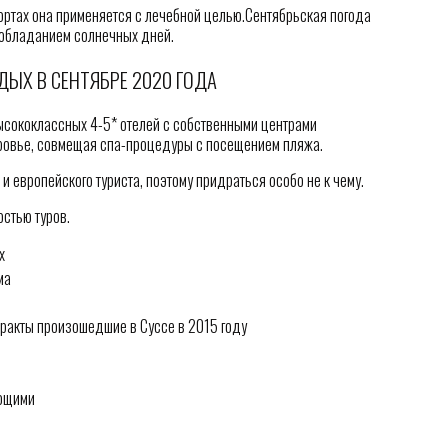
рортах она применяется с лечебной целью.Сентябрьская погода
реобладанием солнечных дней.
ДЫХ В СЕНТЯБРЕ 2020 ГОДА
высококлассных 4-5* отелей с собственными центрами
оровье, совмещая спа-процедуры с посещением пляжа.
и европейского туриста, поэтому придраться особо не к чему.
стью туров.
х
ма
еракты произошедшие в Суссе в 2015 году
ающими