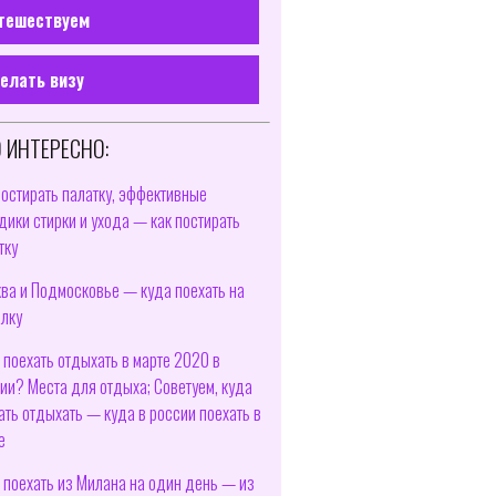
тешествуем
елать визу
 ИНТЕРЕСНО:
постирать палатку, эффективные
дики стирки и ухода — как постирать
тку
ва и Подмосковье — куда поехать на
лку
 поехать отдыхать в марте 2020 в
ии? Места для отдыха; Советуем, куда
ать отдыхать — куда в россии поехать в
е
 поехать из Милана на один день — из