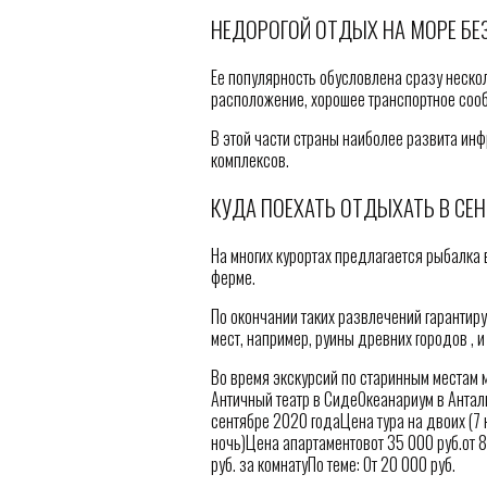
НЕДОРОГОЙ ОТДЫХ НА МОРЕ БЕ
Ее популярность обусловлена сразу неско
расположение, хорошее транспортное сооб
В этой части страны наиболее развита ин
комплексов.
КУДА ПОЕХАТЬ ОТДЫХАТЬ В СЕН
На многих курортах предлагается рыбалка
ферме.
По окончании таких развлечений гарантир
мест, например, руины древних городов , и 
Во время экскурсий по старинным местам 
Античный театр в СидеОкеанариум в Анта
сентябре 2020 годаЦена тура на двоих (7 
ночь)Цена апартаментовот 35 000 руб.от 8 
руб. за комнатуПо теме: От 20 000 руб.