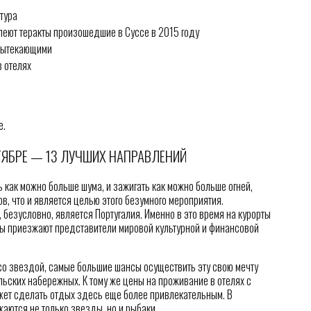
тура
леют теракты произошедшие в Суссе в 2015 году
 вытекающими
 отелях
е.
ТЯБРЕ — 13 ЛУЧШИХ НАПРАВЛЕНИЙ
как можно больше шума, и зажигать как можно больше огней,
в, что и является целью этого безумного мероприятия.
безусловно, является Португалия. Именно в это время на курорты
ры приезжают представители мировой культурной и финансовой
 со звездой, самые большие шансы осуществить эту свою мечту
льских набережных. К тому же цены на проживание в отелях с
жет сделать отдых здесь еще более привлекательным. В
жаются не только звезды, но и рыбаки.