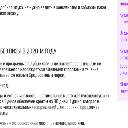
мила
добная штука: не нужно ездить в консульство и собирать пакет
изе откажут.
Куда
— ку
Отды
поех
БЕЗ ВИЗЫ В 2020-М ГОДУ
Куда
октя
и и прозрачные голубые лагуны не оставят равнодушным ни
бере
разрешается наслаждаться здешними красотами в течение
в ко
омывается теплым Средиземным морем.
Rimw
 год.
rimw
а и уютная местность – оптимальное место для путешествующих
 в Тунисе обеспечен сроком на 90 дней. Турция, которая в
ке «нежелательных» направлений для россиян, продолжает
дыха.
жами и историческими достопримечательностями.