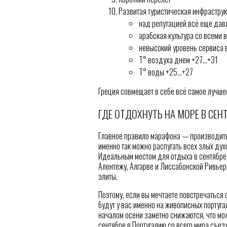
Развитая туристическая инфраструк
над репутацией всё еще дав
арабская культура со всеми
невысокий уровень сервиса в
T° воздуха днем +27…+31
T° воды +25…+27
Греция совмещает в себе всё самое лучше
ГДЕ ОТДОХНУТЬ НА МОРЕ В СЕН
Главное правило марафона — производить 
именно так можно распугать всех злых духо
Идеальным местом для отдыха в сентябре, 
Алентежу, Алгарве и Лиссабонской Ривье
элиты.
Поэтому, если вы мечтаете повстречаться
будут у вас именно на живописных португа
началом осени заметно снижаются, что мо
сентябре в Португалию со всего мира съез