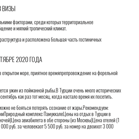
З ВИЗЫ
лькими факторами, среди которых территориальное
щение и мягкий тропический климат.
фраструктура и расположена большая часть гостиничных
ТЯБРЕ 2020 ГОДА
 в открытом море, приятное времяпрепровождение на форельной
уется ужин из пойманной рыбы.В Турции очень много исторических
сентябрь как раз тот месяц, когда настало время их посетить.
можно не бояться потерять сознание от жары.Рекомендуем:
лииПриродный комплекс ПамуккалеЦены на отдых в Турции в
ночей)Цена авиабилета в обе стороны (из Москвы)Цена отелей (1
000 руб. за человекаот 5 500 руб. за номер на двоихот 3 000