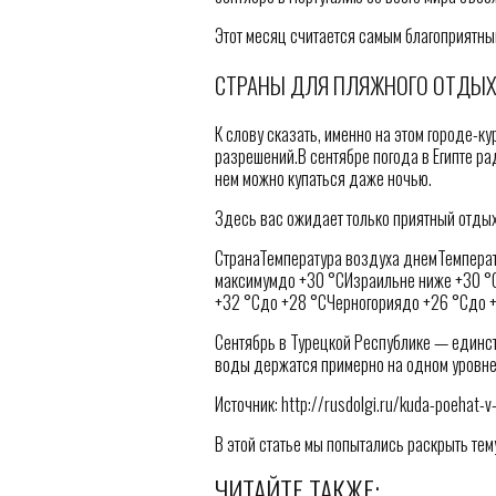
Этот месяц считается самым благоприятны
СТРАНЫ ДЛЯ ПЛЯЖНОГО ОТДЫХА
К слову сказать, именно на этом городе-к
разрешений.В сентябре погода в Египте рад
нем можно купаться даже ночью.
Здесь вас ожидает только приятный отдых
СтранаТемпература воздуха днемТемпера
максимумдо +30 °CИзраильне ниже +30 °
+32 °Cдо +28 °CЧерногориядо +26 °Cдо +2
Сентябрь в Турецкой Республике — единст
воды держатся примерно на одном уровне,
Источник: http://rusdolgi.ru/kuda-poehat-
В этой статье мы попытались раскрыть тему
ЧИТАЙТЕ ТАКЖЕ: