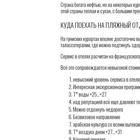
Страна богата нефтью, но на некоторых ку
этой страны теплая и сухая, с большим п
КУДА ПОЕХАТЬ НА ПЛЯЖНЫЙ ОТ
На туниских курортах вполне достаточно 
талассотерапии, где можно подтянуть зд
Сервис в отелях расчитан на французского 
Всё это сопровождается невысокой стоимо
невысокий уровень сервиса в отеля
Интересная экскурсионная програм
T° воды +25…+27
над репутацией всё еще давлеют т
Можно отдохнуть недорого
Безвизовое направление
арабская культура со всеми вытек
T° воздуха днем +27…+31
Короткий перелет