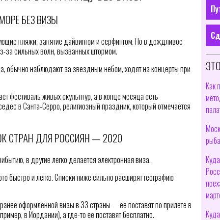
Пу
МОРЕ БЕЗ ВИЗЫ
Сд
ующие пляжи, занятие дайвингом и серфингом. Но в дождливое
з-за сильных волн, вызванных штормом.
ЭТО
ода, обычно наблюдают за звездным небом, ходят на концерты при
Как 
ет фестиваль живых скульптур, а в конце месяца есть
мето
едес в Санта-Серро, религиозный праздник, который отмечается
пала
Моск
ОК СТРАН ДЛЯ РОССИЯН — 2020
рыба
Куда
рибытию, в другие легко делается электронная виза.
Росс
это быстро и легко. Списки ниже сильно расширят географию
поех
март
аранее оформленной визы в 33 страны — ее поставят по прилете в
Куда
пример, в Иордании), а где-то ее поставят бесплатно.