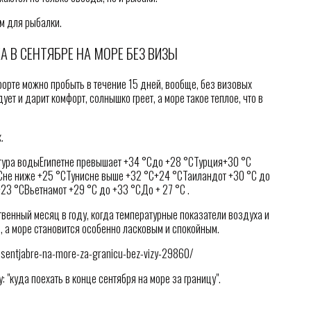
м для рыбалки.
 В СЕНТЯБРЕ НА МОРЕ БЕЗ ВИЗЫ
урорте можно пробыть в течение 15 дней, вообще, без визовых
ует и дарит комфорт, солнышко греет, а море такое теплое, что в
.
тура водыЕгипетне превышает +34 °Cдо +28 °CТурция+30 °C
Cне ниже +25 °CТунисне выше +32 °C+24 °CТаиландот +30 °C до
3 °CВьетнамот +29 °C до +33 °CДо + 27 °C .
венный месяц в году, когда температурные показатели воздуха и
 а море становится особенно ласковым и спокойным.
v-sentjabre-na-more-za-granicu-bez-vizy-29860/
: "куда поехать в конце сентября на море за границу".